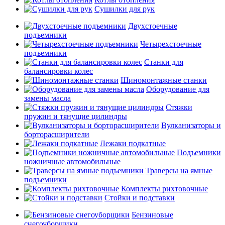
Сушилки для рук
Двухстоечные
подъемники
Четырехстоечные
подъемники
Станки для
балансировки колес
Шиномонтажные станки
Оборудование для
замены масла
Стяжки
пружин и тянущие цилиндры
Вулканизаторы и
борторасширители
Лежаки подкатные
Подъемники
ножничные автомобильные
Траверсы на ямные
подъемники
Комплекты рихтовочные
Стойки и подставки
Бензиновые
снегоуборщики