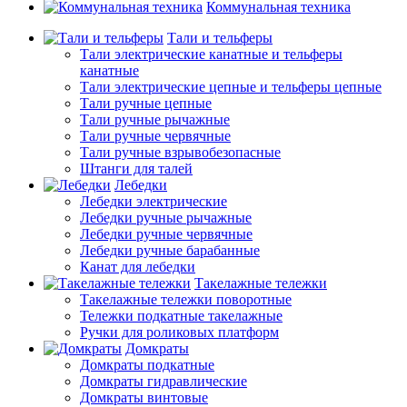
Коммунальная техника
Тали и тельферы
Тали электрические канатные и тельферы
канатные
Тали электрические цепные и тельферы цепные
Тали ручные цепные
Тали ручные рычажные
Тали ручные червячные
Тали ручные взрывобезопасные
Штанги для талей
Лебедки
Лебедки электрические
Лебедки ручные рычажные
Лебедки ручные червячные
Лебедки ручные барабанные
Канат для лебедки
Такелажные тележки
Такелажные тележки поворотные
Тележки подкатные такелажные
Ручки для роликовых платформ
Домкраты
Домкраты подкатные
Домкраты гидравлические
Домкраты винтовые