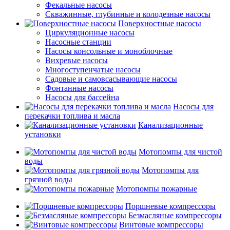
Фекальные насосы
Скважинные, глубинные и колодезные насосы
Поверхностные насосы
Циркуляционные насосы
Насосные станции
Насосы консольные и моноблочные
Вихревые насосы
Многоступенчатые насосы
Садовые и самовсасывающие насосы
Фонтанные насосы
Насосы для бассейна
Насосы для
перекачки топлива и масла
Канализационные
установки
Мотопомпы для чистой
воды
Мотопомпы для
грязной воды
Мотопомпы пожарные
Поршневые компрессоры
Безмасляные компрессоры
Винтовые компрессоры