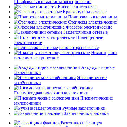
Шлифовальные машины электрические
Клеевые пистолеты
Краскопульты сетевые
Полировальные машины
Степлеры электрические
Фрезеры электрические
Заклепочники сетевые
Пилы цепные
электрические
Реноваторы сетевые
Ножницы по
металлу электрические
Аккумуляторные
заклепочники
Электрические
заклёпочники
Пневмогидравлические заклёпочники
Пневматические
заклепочники
Ручные заклепочники
Заклепочники-насадки
Разгонщики фланцев