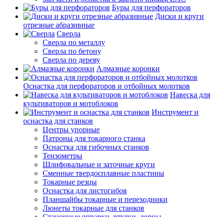
Буры для перфораторов
Диски и круги
отрезные абразивные
Сверла
Сверла по металлу
Сверла по бетону
Сверла по дереву
Алмазные коронки
Оснастка для перфораторов и отбойных молотков
Навеска для
культиваторов и мотоблоков
Инструмент и
оснастка для станков
Центры упорные
Патроны для токарного станка
Оснастка для гибочных станков
Тензометры
Шлифовальные и заточные круги
Сменные твердосплавные пластины
Токарные резцы
Оснастка для листогибов
Планшайбы токарные и переходники
Люнеты токарные для станков
Станочные оправки, втулки, дорны