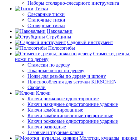
Наборы столярно-слесарного инструмента
Тиски
Слесарные тиски
Станочные тиски
Столярные тиски
Наковальни
Струбцины
Садовый инструмент
Полосогибы
Стамески, резцы,
ножи по дереву
Стамески по дереву
Токарные резцы по дереву
Ножи для резьбы по дереву и шпону
Приспособления для заточки KIRSCHEN
Скобели
Ключи
Ключи рожковые односторонние
Ключи накидные односторонние ударные
Ключи комбинированные
Ключи комбинированные трещоточные
Ключи рожковые односторонние ударные
Ключи разводные
Газовые и трубные ключи
Молотки, кувалды, киянки