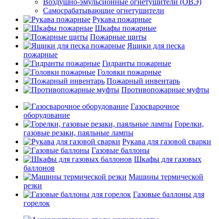
Воздушно-эмульсионные огнетушители (ОВЭ)
Самосрабатывающие огнетушители
Рукава пожарные
Шкафы пожарные
Пожарные щиты
Ящики для песка
пожарные
Гидранты пожарные
Головки пожарные
Пожарный инвентарь
Противопожарные муфты
Газосварочное
оборудование
Горелки,
газовые резаки, паяльные лампы
Рукава для газовой сварки
Газовые баллоны
Шкафы для газовых
баллонов
Машины термической
резки
Газовые баллоны для
горелок