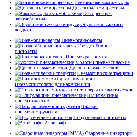
Бензиновые компрессоры
Дизельные компрессоры
Компрессоры
автомобильные
Осушители сжатого
воздуха
Пневмогайковерты
Гвоздезабивные
пистолеты
Пневмокраскопульты
Молотки пневматические
Дрели пневматические
Пневматические трещетки
Пневмопистолеты для накачки шин
Степлеры пневматические
Шлифмашины
пневматические
Наборы
пневмоинструмента
Продувочные пистолеты
Аэрографы
Сварочные инверторы