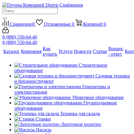
Сравнение
0
Отложенные
0
Корзина
0
0
8 (800) 550-64-40
8 (800) 550-64-40
Как
Вопрос
Каталог
Компания
Услуги
Новости
Статьи
Кон
купить
- ответ
Строительное
оборудование
Садовая техника
и бензоинструмент
Генераторы и
электростанции
Уборочное оборудование
Грузоподъемное
оборудование
Техника для склада
Станки
Ленточное полотно
Насосы