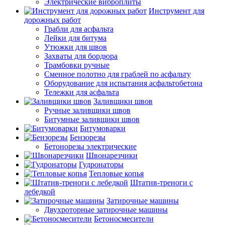
Электрические виброплиты
Инструмент для
дорожных работ
Грабли для асфальта
Лейки для битума
Утюжки для швов
Захваты для бордюра
Трамбовки ручные
Сменное полотно для граблей по асфальту
Оборудование для испытания асфальтобетона
Тележки для асфальта
Заливщики швов
Ручные заливщики швов
Битумные заливщики швов
Битумоварки
Бензорезы
Бетонорезы электрические
Швонарезчики
Гудронаторы
Тепловые копья
Штатив-треноги с
лебедкой
Затирочные машины
Двухроторные затирочные машины
Бетоносмесители