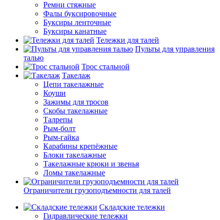
Ремни стяжные
Фалы буксировочные
Буксиры ленточные
Буксиры канатные
Тележки для талей
Пульты для управления
талью
Трос стальной
Такелаж
Цепи такелажные
Коуши
Зажимы для тросов
Скобы такелажные
Талрепы
Рым-болт
Рым-гайка
Карабины крепёжные
Блоки такелажные
Такелажные крюки и звенья
Ломы такелажные
Ограничители грузоподъемности для талей
Складские тележки
Гидравлические тележки