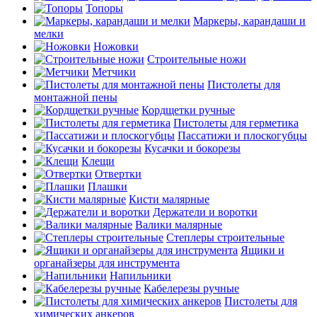
Топоры
Маркеры, карандаши и
мелки
Ножовки
Строительные ножи
Метчики
Пистолеты для
монтажной пены
Кордщетки ручные
Пистолеты для герметика
Пассатижи и плоскогубцы
Кусачки и бокорезы
Клещи
Отвертки
Плашки
Кисти малярные
Держатели и воротки
Валики малярные
Степлеры строительные
Ящики и
органайзеры для инструмента
Напильники
Кабелерезы ручные
Пистолеты для
химических анкеров