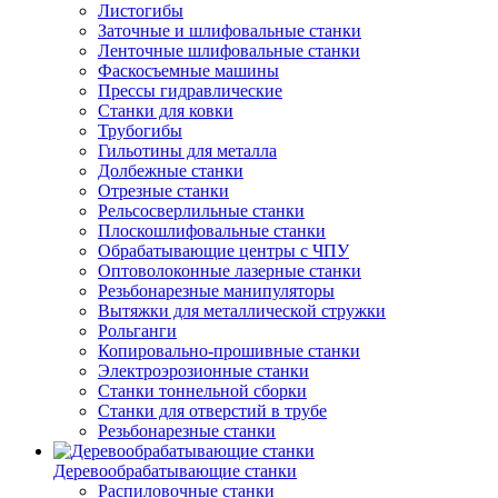
Листогибы
Заточные и шлифовальные станки
Ленточные шлифовальные станки
Фаскосъемные машины
Прессы гидравлические
Станки для ковки
Трубогибы
Гильотины для металла
Долбежные станки
Отрезные станки
Рельсосверлильные станки
Плоскошлифовальные станки
Обрабатывающие центры с ЧПУ
Оптоволоконные лазерные станки
Резьбонарезные манипуляторы
Вытяжки для металлической стружки
Рольганги
Копировально-прошивные станки
Электроэрозионные станки
Станки тоннельной сборки
Станки для отверстий в трубе
Резьбонарезные станки
Деревообрабатывающие станки
Распиловочные станки