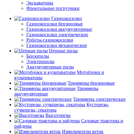
Экскаваторы
Фронтальные погрузчики
Газонокосилки
Газонокосилки бензиновые
Газонокосилки аккумуляторные
Газонокосилки электрические
Роботы-газонокосилки
Газонокосилки механические
Цепные пилы
Бензопилы
Электропилы
Аккумуляторные пилы
Мотоблоки и
культиваторы
Триммеры бензиновые
Триммеры
аккумуляторные
Триммеры электрические
Кусторезы,
сучкорезы, секаторы
Высоторезы
Садовые тракторы и
райдеры
Измельчители веток