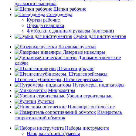
для маски сварщика
Шапки рабочие
Спецодежда
Куртки рабочие
Одежда сварщика
Футболки с длинным рукавом (лонгслив)
Сумки для инструментов
Лазерные рулетки
Лазерные нивелиры
Динамометрические
ключи
Штангенциркули
Штангенглубиномеры, Штангенрейсмасы
Нутромеры, индикаторы
Микрометры
Уровни строительные
Рулетки
Нивелиры оптические
Измеритель
сопротивлений обмоток
Наборы инструмента
Наборы автоинструмента