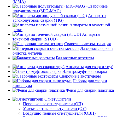
(MMA)
Сварочные
полуавтоматы (MIG-MAG)
Аппараты
аргонодуговой сварки (TIG)
Аппараты плазменной
резки
Аппараты
точечной сварки (STUD)
Сварочная автоматизация
Лазерная сварка и
очистка металла
Балластные реостаты
Аппараты для сварки труб
Электромуфтовая сварка
Сварочные экструдеры
Наборы для сварки
линолеума
Фены для сварки пластика
Огнетушители
Порошковые огнетушители (ОП)
Углекислотные огнетушители (ОУ)
Воздушно-пенные огнетушители (ОВП)