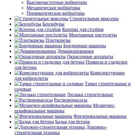
Высокочастотные вибраторы
Механические вибраторы
Пневматические вибраторы
Строительные миксеры
Бензобуры
Коперы для столбов
Монтажные пистолеты
Плиткорезы
Бордюрные машины
Демаркировщики
Окрасочные аппараты
Правила и гладилки
для бетона
Комплектующие
для виброплиты
Тачки строительные и
садовые
Люльки строительные
Растворонасосы
Мозаично-
шлифовальные машины
Фрезеровальные машины
Бадья для бетона
Дорожно-
строительная техника