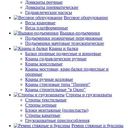
Домкраты реечные
Домкраты пневматические
Гидравлические насосы
Весовое оборудование
Весы крановые
Весы платформенные
Вышки-подъемники
Подъемники ножничные передвижные
Подъемники мачтовые телескопические
Краны и балки
Балки опорные подвесные и концевые
Краны гидравлические ручные
Краны консольные
Краны мостовые, кран-балки подвесные и
опорные
Краны ручные козловые
Краны стреловые типа "Пионер"
Краны строительные "в Окно"
Стропы и грузозахваты
Стропы текстильные
Стропы цепные
Блоки монтажные (полиспасты)
Стропы канатные
Грузозахватные приспособления
Ремни стяжные и буксиры