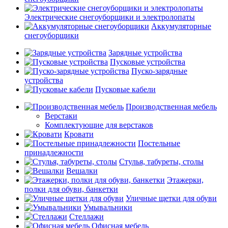
Электрические снегоуборщики и электролопаты
Аккумуляторные
снегоуборщики
Зарядные устройства
Пусковые устройства
Пуско-зарядные
устройства
Пусковые кабели
Производственная мебель
Верстаки
Комплектующие для верстаков
Кровати
Постельные
принадлежности
Стулья, табуреты, столы
Вешалки
Этажерки,
полки для обуви, банкетки
Уличные щетки для обуви
Умывальники
Стеллажи
Офисная мебель