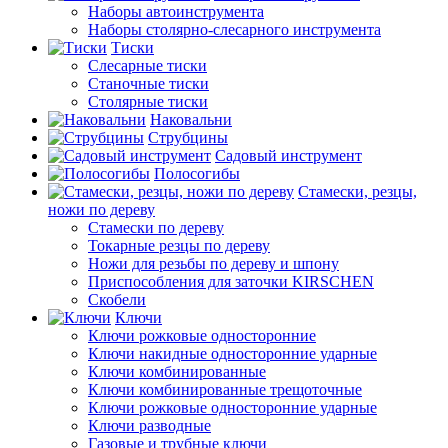
Наборы автоинструмента
Наборы столярно-слесарного инструмента
Тиски
Слесарные тиски
Станочные тиски
Столярные тиски
Наковальни
Струбцины
Садовый инструмент
Полосогибы
Стамески, резцы,
ножи по дереву
Стамески по дереву
Токарные резцы по дереву
Ножи для резьбы по дереву и шпону
Приспособления для заточки KIRSCHEN
Скобели
Ключи
Ключи рожковые односторонние
Ключи накидные односторонние ударные
Ключи комбинированные
Ключи комбинированные трещоточные
Ключи рожковые односторонние ударные
Ключи разводные
Газовые и трубные ключи