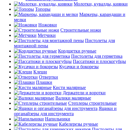
Молотки, кувалды, киянки
Топоры
Маркеры, карандаши и
мелки
Ножовки
Строительные ножи
Метчики
Пистолеты для
монтажной пены
Кордщетки ручные
Пистолеты для герметика
Пассатижи и плоскогубцы
Кусачки и бокорезы
Клещи
Отвертки
Плашки
Кисти малярные
Держатели и воротки
Валики малярные
Степлеры строительные
Ящики и
органайзеры для инструмента
Напильники
Кабелерезы ручные
Пистолеты для