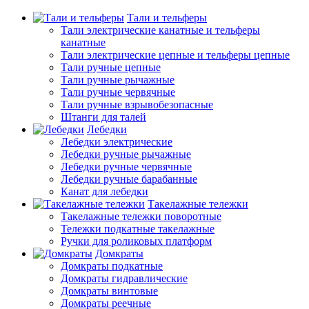
Тали и тельферы
Тали электрические канатные и тельферы
канатные
Тали электрические цепные и тельферы цепные
Тали ручные цепные
Тали ручные рычажные
Тали ручные червячные
Тали ручные взрывобезопасные
Штанги для талей
Лебедки
Лебедки электрические
Лебедки ручные рычажные
Лебедки ручные червячные
Лебедки ручные барабанные
Канат для лебедки
Такелажные тележки
Такелажные тележки поворотные
Тележки подкатные такелажные
Ручки для роликовых платформ
Домкраты
Домкраты подкатные
Домкраты гидравлические
Домкраты винтовые
Домкраты реечные