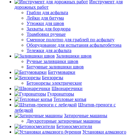
Инструмент для
дорожных работ
Грабли для асфальта
Лейки для битума
Утюжки для швов
Захваты для бордюра
Трамбовки ручные
Сменное полотно для граблей по асфальту
Оборудование для испытания асфальтобетона
Тележки для асфальта
Заливщики швов
Ручные заливщики швов
Битумные заливщики швов
Битумоварки
Бензорезы
Бетонорезы электрические
Швонарезчики
Гудронаторы
Тепловые копья
Штатив-треноги с
лебедкой
Затирочные машины
Двухроторные затирочные машины
Бетоносмесители
Установки алмазного