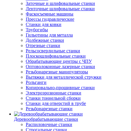
Заточные и шлифовальные станки
Ленточные шлифовальные станки
Фаскосъемные машины
Прессы гидравлические
Станки для ковки
Трубогибы
Гильотины для металла
Долбежные станки
Отрезные станки
Рельсосверлильные станки
Плоскошлифовальные станки
Обрабатывающие центры с ЧПУ
Оптоволоконные лазерные станки
Резьбонарезные манипуляторы
Вытяжки для металлической стружки
Рольганги
Копировально-прошивные станки
Электроэрозионные станки
Станки тоннельной сборки
Станки для отверстий в трубе
Резьбонарезные станки
Деревообрабатывающие станки
Распиловочные станки
Строгальные станки