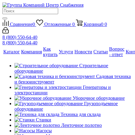
Сравнение
0
Отложенные
0
Корзина
0
0
8 (800) 550-64-40
8 (800) 550-64-40
Как
Вопрос
Каталог
Компания
Услуги
Новости
Статьи
Кон
купить
- ответ
Строительное
оборудование
Садовая техника
и бензоинструмент
Генераторы и
электростанции
Уборочное оборудование
Грузоподъемное
оборудование
Техника для склада
Станки
Ленточное полотно
Насосы