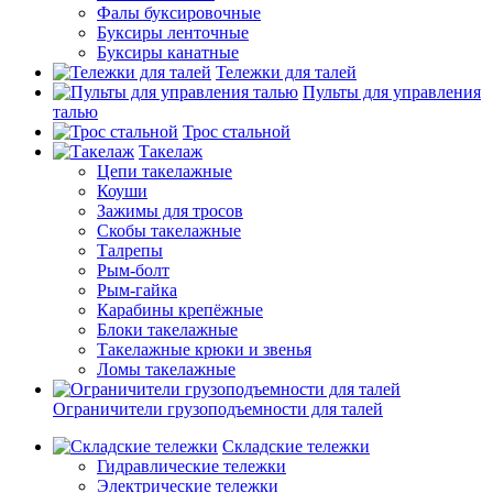
Фалы буксировочные
Буксиры ленточные
Буксиры канатные
Тележки для талей
Пульты для управления
талью
Трос стальной
Такелаж
Цепи такелажные
Коуши
Зажимы для тросов
Скобы такелажные
Талрепы
Рым-болт
Рым-гайка
Карабины крепёжные
Блоки такелажные
Такелажные крюки и звенья
Ломы такелажные
Ограничители грузоподъемности для талей
Складские тележки
Гидравлические тележки
Электрические тележки