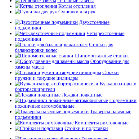
Тепловые завесы
Котлы отопления
Сушилки для рук
Двухстоечные
подъемники
Четырехстоечные
подъемники
Станки для
балансировки колес
Шиномонтажные станки
Оборудование для
замены масла
Стяжки
пружин и тянущие цилиндры
Вулканизаторы и
борторасширители
Лежаки подкатные
Подъемники
ножничные автомобильные
Траверсы на ямные
подъемники
Комплекты рихтовочные
Стойки и подставки
Бензиновые