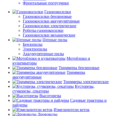
Фронтальные погрузчики
Газонокосилки
Газонокосилки бензиновые
Газонокосилки аккумуляторные
Газонокосилки электрические
Роботы-газонокосилки
Газонокосилки механические
Цепные пилы
Бензопилы
Электропилы
Аккумуляторные пилы
Мотоблоки и
культиваторы
Триммеры бензиновые
Триммеры
аккумуляторные
Триммеры электрические
Кусторезы,
сучкорезы, секаторы
Высоторезы
Садовые тракторы и
райдеры
Измельчители веток
Дровоколы