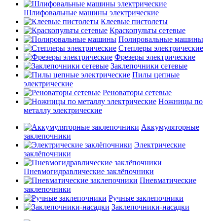
Шлифовальные машины электрические
Клеевые пистолеты
Краскопульты сетевые
Полировальные машины
Степлеры электрические
Фрезеры электрические
Заклепочники сетевые
Пилы цепные
электрические
Реноваторы сетевые
Ножницы по
металлу электрические
Аккумуляторные
заклепочники
Электрические
заклёпочники
Пневмогидравлические заклёпочники
Пневматические
заклепочники
Ручные заклепочники
Заклепочники-насадки