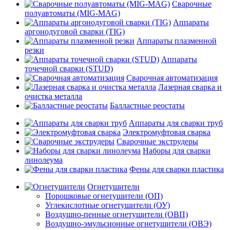
Сварочные
полуавтоматы (MIG-MAG)
Аппараты
аргонодуговой сварки (TIG)
Аппараты плазменной
резки
Аппараты
точечной сварки (STUD)
Сварочная автоматизация
Лазерная сварка и
очистка металла
Балластные реостаты
Аппараты для сварки труб
Электромуфтовая сварка
Сварочные экструдеры
Наборы для сварки
линолеума
Фены для сварки пластика
Огнетушители
Порошковые огнетушители (ОП)
Углекислотные огнетушители (ОУ)
Воздушно-пенные огнетушители (ОВП)
Воздушно-эмульсионные огнетушители (ОВЭ)