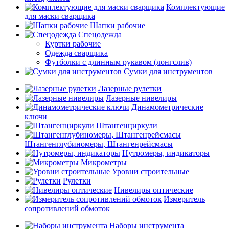
Комплектующие
для маски сварщика
Шапки рабочие
Спецодежда
Куртки рабочие
Одежда сварщика
Футболки с длинным рукавом (лонгслив)
Сумки для инструментов
Лазерные рулетки
Лазерные нивелиры
Динамометрические
ключи
Штангенциркули
Штангенглубиномеры, Штангенрейсмасы
Нутромеры, индикаторы
Микрометры
Уровни строительные
Рулетки
Нивелиры оптические
Измеритель
сопротивлений обмоток
Наборы инструмента