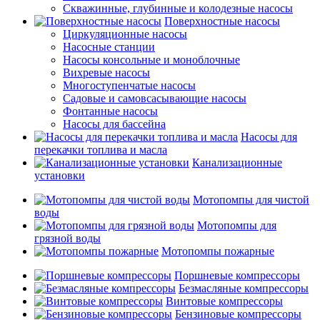
Скважинные, глубинные и колодезные насосы
Поверхностные насосы
Циркуляционные насосы
Насосные станции
Насосы консольные и моноблочные
Вихревые насосы
Многоступенчатые насосы
Садовые и самовсасывающие насосы
Фонтанные насосы
Насосы для бассейна
Насосы для
перекачки топлива и масла
Канализационные
установки
Мотопомпы для чистой
воды
Мотопомпы для
грязной воды
Мотопомпы пожарные
Поршневые компрессоры
Безмасляные компрессоры
Винтовые компрессоры
Бензиновые компрессоры