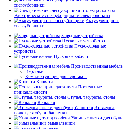
снегоуборщики
Электрические снегоуборщики и электролопаты
Аккумуляторные
снегоуборщики
Зарядные устройства
Пусковые устройства
Пуско-зарядные
устройства
Пусковые кабели
Производственная мебель
Верстаки
Комплектующие для верстаков
Кровати
Постельные
принадлежности
Стулья, табуреты, столы
Вешалки
Этажерки,
полки для обуви, банкетки
Уличные щетки для обуви
Умывальники
Стеллажи