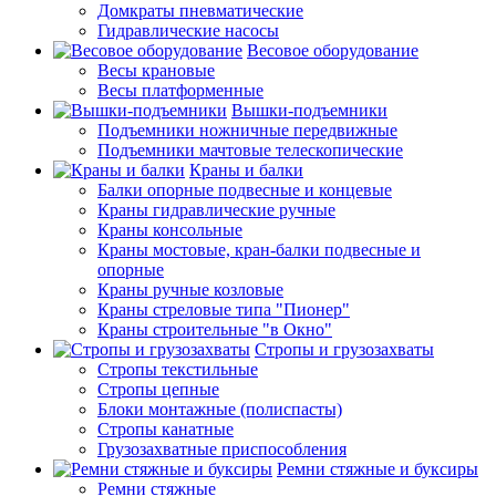
Домкраты пневматические
Гидравлические насосы
Весовое оборудование
Весы крановые
Весы платформенные
Вышки-подъемники
Подъемники ножничные передвижные
Подъемники мачтовые телескопические
Краны и балки
Балки опорные подвесные и концевые
Краны гидравлические ручные
Краны консольные
Краны мостовые, кран-балки подвесные и
опорные
Краны ручные козловые
Краны стреловые типа "Пионер"
Краны строительные "в Окно"
Стропы и грузозахваты
Стропы текстильные
Стропы цепные
Блоки монтажные (полиспасты)
Стропы канатные
Грузозахватные приспособления
Ремни стяжные и буксиры
Ремни стяжные