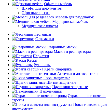
Офисная мебель
Шкафы для документов
Офисные кресла
Мебель для раздевалок
Медицинская мебель
Медицинские шкафы
Лестницы
Стремянки
Сварочные маски
Маски и респираторы
Перчатки
Каски
Рукавицы
Краги сварщика
Аптечки и антисептики
Очки защитные
Щитки защитные
Наушники защитные
Наколенники
Страховочные пояса и
стропы
Пояса и жилеты для
инструмента