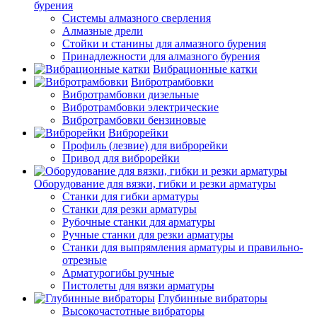
бурения
Системы алмазного сверления
Алмазные дрели
Стойки и станины для алмазного бурения
Принадлежности для алмазного бурения
Вибрационные катки
Вибротрамбовки
Вибротрамбовки дизельные
Вибротрамбовки электрические
Вибротрамбовки бензиновые
Виброрейки
Профиль (лезвие) для виброрейки
Привод для виброрейки
Оборудование для вязки, гибки и резки арматуры
Станки для гибки арматуры
Станки для резки арматуры
Рубочные станки для арматуры
Ручные станки для резки арматуры
Станки для выпрямления арматуры и правильно-
отрезные
Арматурогибы ручные
Пистолеты для вязки арматуры
Глубинные вибраторы
Высокочастотные вибраторы