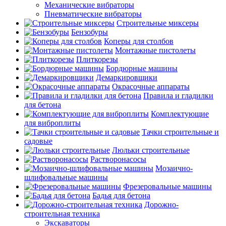
Механические вибраторы
Пневматические вибраторы
Строительные миксеры
Бензобуры
Коперы для столбов
Монтажные пистолеты
Плиткорезы
Бордюрные машины
Демаркировщики
Окрасочные аппараты
Правила и гладилки
для бетона
Комплектующие
для виброплиты
Тачки строительные и
садовые
Люльки строительные
Растворонасосы
Мозаично-
шлифовальные машины
Фрезеровальные машины
Бадья для бетона
Дорожно-
строительная техника
Экскаваторы