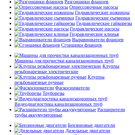
Разгонщики фланцев
Опрессовочные насосы
Гидравлические ножницы
Гидравлические съемники
Гидравлические гайкорезы
Гидравлические насосы
Гидравлические клинья
Выравниватели фланцев
Сгонщики фланцев
Машины для прочистки канализационных труб
Клуппы
резьбонарезные электрические
Клуппы
резьбонарезные ручные
Фаскосниматели
Труборезы
Видеодиагностика канализационных труб
Расширители
трубы аккумуляторные
Бензиновые двигатели
Дизельные двигатели