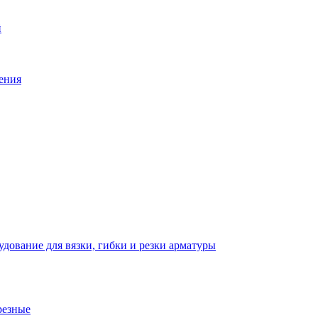
й
ения
дование для вязки, гибки и резки арматуры
резные