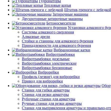
Гудронаторы
Тепловые копья
Штатив-треноги с лебедко
Затирочные машины
Двухроторные затирочные машины
Бетоносмесители
Установки алмазного бур
Системы алмазного сверления
Алмазные дрели
Стойки и станины для алмазного бурения
Принадлежности для алмазного бурения
Вибрационные катки
Вибротрамбовки
Вибротрамбовки дизельные
Вибротрамбовки электрические
Вибротрамбовки бензиновые
Виброрейки
Профиль (лезвие) для виброрейки
Привод для виброрейки
Обору
Станки для гибки арматуры
Станки для резки арматуры
Рубочные станки для арматуры
Ручные станки для резки арматуры
Станки для выпрямления арматуры и правильно-от