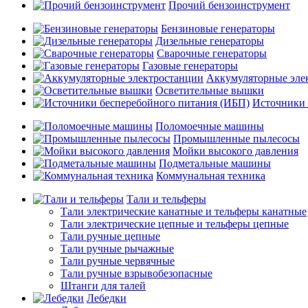
Прочий бензоинструмент
Бензиновые генераторы
Дизельные генераторы
Сварочные генераторы
Газовые генераторы
Аккумуляторные эле
Осветительные вышки
Источники 
Поломоечные машины
Промышленные пылесосы
Мойки высокого давления
Подметальные машины
Коммунальная техника
Тали и тельферы
Тали электрические канатные и тельферы канатные
Тали электрические цепные и тельферы цепные
Тали ручные цепные
Тали ручные рычажные
Тали ручные червячные
Тали ручные взрывобезопасные
Штанги для талей
Лебедки