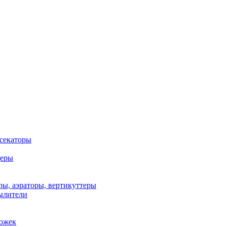
 секаторы
деры
ы, аэраторы, вертикуттеры
ылители
рожек