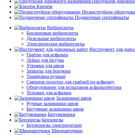
Продукция дорожног
Крепёж
Пескоструйное оборудов
Подарочные сертификаты
Виброплиты
Бензиновые виброплиты
Дизельные виброплиты
Электрические виброплиты
Инструмент для доро
Грабли для асфальта
Лейки для битума
Утюжки для швов
Захваты для бордюра
Трамбовки ручные
Сменное полотно для граблей по асфальту
Оборудование для испытания асфальтобетона
Тележки для асфальта
Заливщики швов
Ручные заливщики швов
Битумные заливщики швов
Битумоварки
Бензорезы
Бетонорезы электрические
Швонарезчики