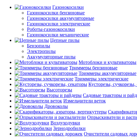
Газонокосилки
Газонокосилки бензиновые
Газонокосилки аккумуляторные
Газонокосилки электрические
Роботы-газонокосилки
Газонокосилки механические
Цепные пилы
Бензопилы
Электропилы
Аккумуляторные пилы
Мотоблоки и культиваторы
Триммеры бензиновые
Триммеры аккумуляторные
Триммеры электрические
Кусторезы, сучкорезы,
Высоторезы
Садовые тракторы и рай
Измельчители веток
Дровоколы
Скарификатор
Опрыскиватели и расп
Воздуходувки
Зернодробилки
Очистители садовых до