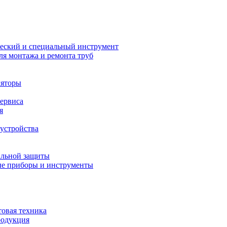
еский и специальный инструмент
ля монтажа и ремонта труб
ляторы
сервиса
я
устройства
альной защиты
е приборы и инструменты
товая техника
родукция