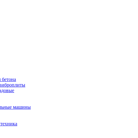
 бетона
виброплиты
садовые
льные машины
 техника