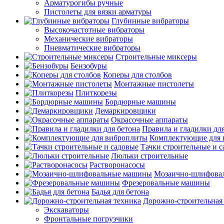
Арматурогибы ручные
Пистолеты для вязки арматуры
Глубинные вибраторы
Высокочастотные вибраторы
Механические вибраторы
Пневматические вибраторы
Строительные миксеры
Бензобуры
Коперы для столбов
Монтажные пистолеты
Плиткорезы
Бордюрные машины
Демаркировщики
Окрасочные аппараты
Правила и гладилки для
Комплектующие для 
Тачки строительные и 
Люльки строительные
Растворонасосы
Мозаично-шлифова
Фрезеровальные машины
Бадья для бетона
Дорожно-строительная
Экскаваторы
Фронтальные погрузчики