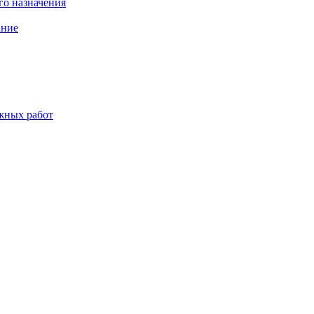
о назначения
ание
жных работ