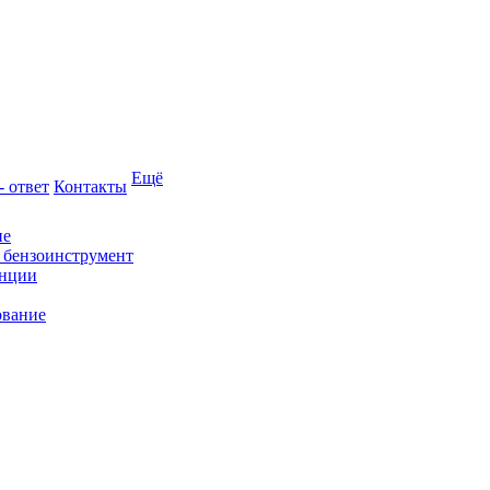
Ещё
- ответ
Контакты
ие
и бензоинструмент
анции
ование