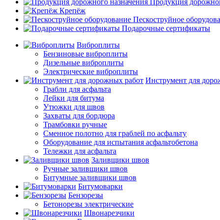
Продукция дорожног
Крепёж
Пескоструйное оборудов
Подарочные сертификаты
Виброплиты
Бензиновые виброплиты
Дизельные виброплиты
Электрические виброплиты
Инструмент для доро
Грабли для асфальта
Лейки для битума
Утюжки для швов
Захваты для бордюра
Трамбовки ручные
Сменное полотно для граблей по асфальту
Оборудование для испытания асфальтобетона
Тележки для асфальта
Заливщики швов
Ручные заливщики швов
Битумные заливщики швов
Битумоварки
Бензорезы
Бетонорезы электрические
Швонарезчики