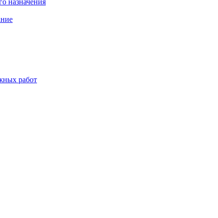
о назначения
ание
жных работ