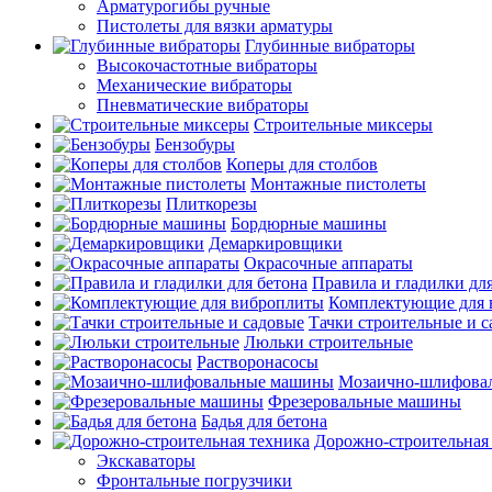
Арматурогибы ручные
Пистолеты для вязки арматуры
Глубинные вибраторы
Высокочастотные вибраторы
Механические вибраторы
Пневматические вибраторы
Строительные миксеры
Бензобуры
Коперы для столбов
Монтажные пистолеты
Плиткорезы
Бордюрные машины
Демаркировщики
Окрасочные аппараты
Правила и гладилки для
Комплектующие для 
Тачки строительные и 
Люльки строительные
Растворонасосы
Мозаично-шлифова
Фрезеровальные машины
Бадья для бетона
Дорожно-строительная
Экскаваторы
Фронтальные погрузчики