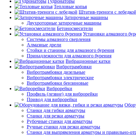
Гудронаторы
Тепловые копья
Штатив-треноги с лебедко
Затирочные машины
Двухроторные затирочные машины
Бетоносмесители
Установки алмазного бур
Системы алмазного сверления
Алмазные дрели
Стойки и станины для алмазного бурения
Принадлежности для алмазного бурения
Вибрационные катки
Вибротрамбовки
Вибротрамбовки дизельные
Вибротрамбовки электрические
Вибротрамбовки бензиновые
Виброрейки
Профиль (лезвие) для виброрейки
Привод для виброрейки
Обору
Станки для гибки арматуры
Станки для резки арматуры
Рубочные станки для арматуры
Ручные станки для резки арматуры
Станки для выпрямления арматуры и правильно-от