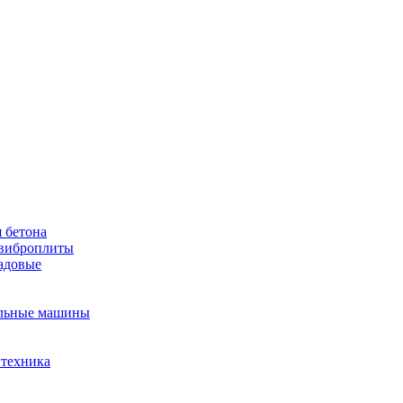
 бетона
виброплиты
садовые
льные машины
 техника