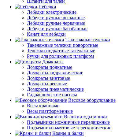
Штанги для талей
Лебедки
Лебедки электрические
Лебедки ручные рычажные
Лебедки ручные червячные
Лебедки ручные барабанные
Канат для лебедки
Такелажные тележки
Такелажные тележки поворотные
Тележки подкатные такелажные
Ручки для роликовых платформ
Домкраты
Домкраты подкатные
Домкраты гидравлические
Домкраты винтовые
Домкраты реечные
Домкраты пневматические
Гидравлические насосы
Весовое оборудование
Весы крановые
Весы платформенные
Вышки-подъемники
Подъемники ножничные передвижные
Подъемники мачтовые телескопические
Краны и балки