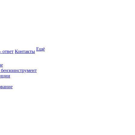
Ещё
- ответ
Контакты
ие
и бензоинструмент
анции
ование