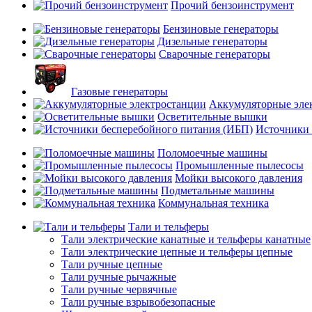
Прочий бензоинструмент
Бензиновые генераторы
Дизельные генераторы
Сварочные генераторы
Газовые генераторы
Аккумуляторные эле
Осветительные вышки
Источники 
Поломоечные машины
Промышленные пылесосы
Мойки высокого давления
Подметальные машины
Коммунальная техника
Тали и тельферы
Тали электрические канатные и тельферы канатные
Тали электрические цепные и тельферы цепные
Тали ручные цепные
Тали ручные рычажные
Тали ручные червячные
Тали ручные взрывобезопасные