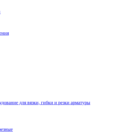
й
ения
дование для вязки, гибки и резки арматуры
резные