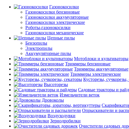
Газонокосилки
Газонокосилки бензиновые
Газонокосилки аккумуляторные
Газонокосилки электрические
Роботы-газонокосилки
Газонокосилки механические
Цепные пилы
Бензопилы
Электропилы
Аккумуляторные пилы
Мотоблоки и культиваторы
Триммеры бензиновые
Триммеры аккумуляторные
Триммеры электрические
Кусторезы, сучкорезы,
Высоторезы
Садовые тракторы и рай
Измельчители веток
Дровоколы
Скарификатор
Опрыскиватели и расп
Воздуходувки
Зернодробилки
Очистители садовых до