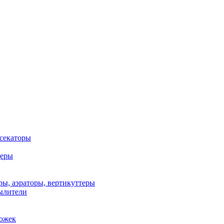
 секаторы
деры
ы, аэраторы, вертикуттеры
ылители
рожек