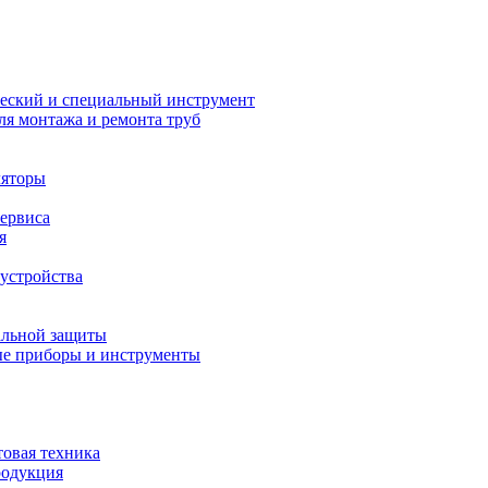
еский и специальный инструмент
ля монтажа и ремонта труб
ляторы
сервиса
я
устройства
альной защиты
е приборы и инструменты
товая техника
родукция