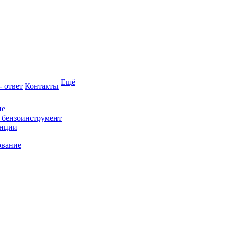
Ещё
- ответ
Контакты
ие
и бензоинструмент
анции
ование