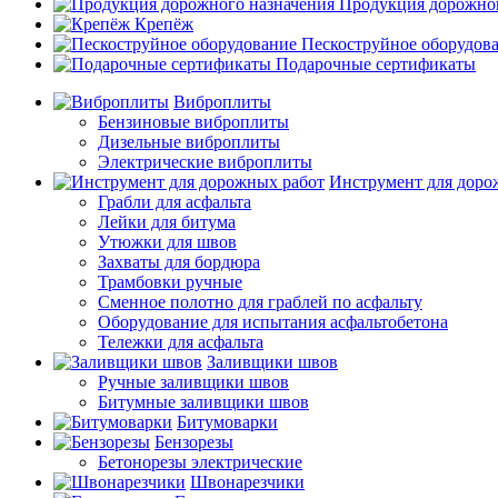
Продукция дорожног
Крепёж
Пескоструйное оборудов
Подарочные сертификаты
Виброплиты
Бензиновые виброплиты
Дизельные виброплиты
Электрические виброплиты
Инструмент для доро
Грабли для асфальта
Лейки для битума
Утюжки для швов
Захваты для бордюра
Трамбовки ручные
Сменное полотно для граблей по асфальту
Оборудование для испытания асфальтобетона
Тележки для асфальта
Заливщики швов
Ручные заливщики швов
Битумные заливщики швов
Битумоварки
Бензорезы
Бетонорезы электрические
Швонарезчики