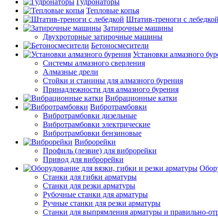
Гудронаторы
Тепловые копья
Штатив-треноги с лебедко
Затирочные машины
Двухроторные затирочные машины
Бетоносмесители
Установки алмазного бур
Системы алмазного сверления
Алмазные дрели
Стойки и станины для алмазного бурения
Принадлежности для алмазного бурения
Вибрационные катки
Вибротрамбовки
Вибротрамбовки дизельные
Вибротрамбовки электрические
Вибротрамбовки бензиновые
Виброрейки
Профиль (лезвие) для виброрейки
Привод для виброрейки
Обору
Станки для гибки арматуры
Станки для резки арматуры
Рубочные станки для арматуры
Ручные станки для резки арматуры
Станки для выпрямления арматуры и правильно-от