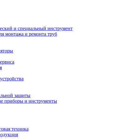
еский и специальный инструмент
ля монтажа и ремонта труб
ляторы
сервиса
я
устройства
альной защиты
е приборы и инструменты
товая техника
родукция