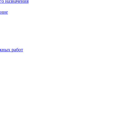
о назначения
ание
жных работ