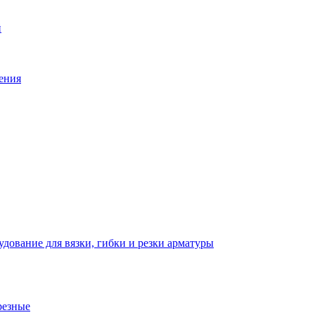
й
ения
дование для вязки, гибки и резки арматуры
резные