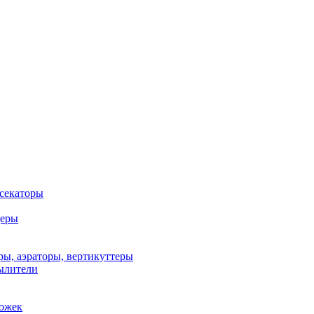
 секаторы
деры
ы, аэраторы, вертикуттеры
ылители
рожек