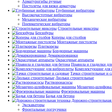
Арматурогибы ручные
Пистолеты для вязки арматуры
Глубинные вибраторы
Высокочастотные вибраторы
Механические вибраторы
Пневматические вибраторы
Строительные миксеры
Бензобуры
Коперы для столбов
Монтажные пистолеты
Плиткорезы
Бордюрные машины
Демаркировщики
Окрасочные аппараты
Правила и гладилки для
Комплектующие для 
Тачки строительные и 
Люльки строительные
Растворонасосы
Мозаично-шлифова
Фрезеровальные машины
Бадья для бетона
Дорожно-строительная
Экскаваторы
Фронтальные погрузчики