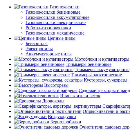
Газонокосилки
Газонокосилки бензиновые
Газонокосилки аккумуляторные
Газонокосилки электрические
Роботы-газонокосилки
Газонокосилки механические
Цепные пилы
Бензопилы
Электропилы
Аккумуляторные пилы
Мотоблоки и культиваторы
Триммеры бензиновые
Триммеры аккумуляторные
Триммеры электрические
Кусторезы, сучкорезы,
Высоторезы
Садовые тракторы и рай
Измельчители веток
Дровоколы
Скарификатор
Опрыскиватели и расп
Воздуходувки
Зернодробилки
Очистители садовых до