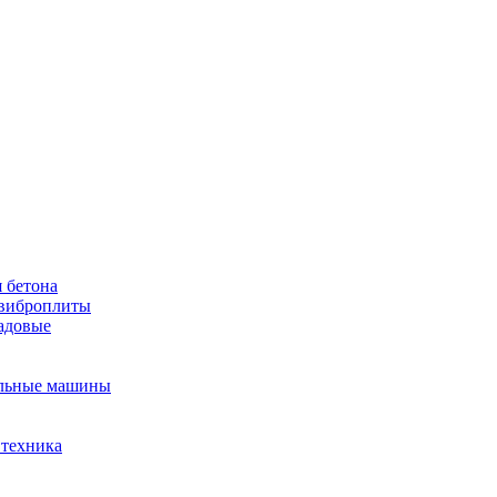
 бетона
виброплиты
садовые
льные машины
 техника