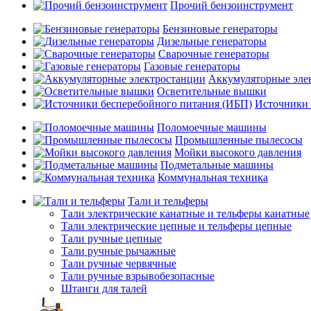
Прочий бензоинструмент
Бензиновые генераторы
Дизельные генераторы
Сварочные генераторы
Газовые генераторы
Аккумуляторные эле
Осветительные вышки
Источники 
Поломоечные машины
Промышленные пылесосы
Мойки высокого давления
Подметальные машины
Коммунальная техника
Тали и тельферы
Тали электрические канатные и тельферы канатные
Тали электрические цепные и тельферы цепные
Тали ручные цепные
Тали ручные рычажные
Тали ручные червячные
Тали ручные взрывобезопасные
Штанги для талей