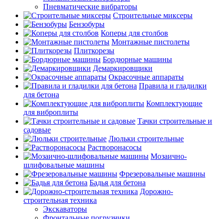
Пневматические вибраторы
Строительные миксеры
Бензобуры
Коперы для столбов
Монтажные пистолеты
Плиткорезы
Бордюрные машины
Демаркировщики
Окрасочные аппараты
Правила и гладилки
для бетона
Комплектующие
для виброплиты
Тачки строительные и
садовые
Люльки строительные
Растворонасосы
Мозаично-
шлифовальные машины
Фрезеровальные машины
Бадья для бетона
Дорожно-
строительная техника
Экскаваторы
Фронтальные погрузчики