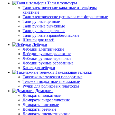
Тали и тельферы
Тали электрические канатные и тельферы
канатные
Тали электрические цепные и тельферы цепные
Тали ручные цепные
Тали ручные рычажные
Тали ручные червячные
Тали ручные взрывобезопасные
Штанги для талей
Лебедки
Лебедки электрические
Лебедки ручные рычажные
Лебедки ручные червячные
Лебедки ручные барабанные
Канат для лебедки
Такелажные тележки
Такелажные тележки поворотные
Тележки подкатные такелажные
Ручки для роликовых платформ
Домкраты
Домкраты подкатные
Домкраты гидравлические
Домкраты винтовые
Домкраты реечные
Домкраты пневматические