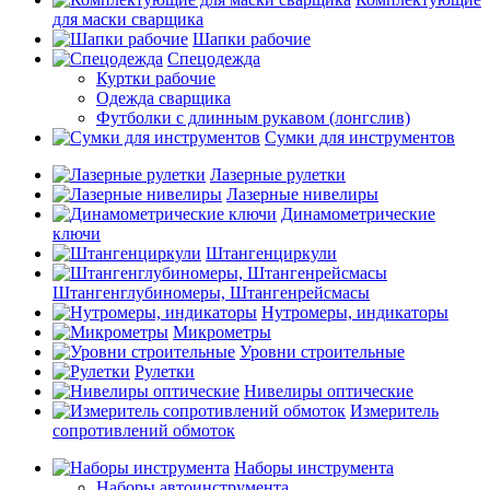
для маски сварщика
Шапки рабочие
Спецодежда
Куртки рабочие
Одежда сварщика
Футболки с длинным рукавом (лонгслив)
Сумки для инструментов
Лазерные рулетки
Лазерные нивелиры
Динамометрические
ключи
Штангенциркули
Штангенглубиномеры, Штангенрейсмасы
Нутромеры, индикаторы
Микрометры
Уровни строительные
Рулетки
Нивелиры оптические
Измеритель
сопротивлений обмоток
Наборы инструмента
Наборы автоинструмента