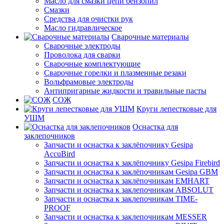
Масло для смазки цепи бензопил
Смазки
Средства для очистки рук
Масло гидравлическое
Сварочные материалы
Сварочные электроды
Проволока для сварки
Сварочные комплектующие
Сварочные горелки и плазменные резаки
Вольфрамовые электроды
Антипригарные жидкости и травильные пасты
СОЖ
Круги лепестковые для
УШМ
Оснастка для
заклепочников
Запчасти и оснастка к заклёпочнику Gesipa
AccuBird
Запчасти и оснастка к заклёпочнику Gesipa Firebird
Запчасти и оснастка к заклёпочникам Gesipa GBM
Запчасти и оснастка к заклёпочникам EMHART
Запчасти и оснастка к заклепочникам ABSOLUT
Запчасти и оснастка к заклепочникам TIME-
PROOF
Запчасти и оснастка к заклепочникам MESSER