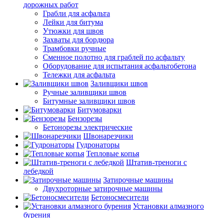
дорожных работ
Грабли для асфальта
Лейки для битума
Утюжки для швов
Захваты для бордюра
Трамбовки ручные
Сменное полотно для граблей по асфальту
Оборудование для испытания асфальтобетона
Тележки для асфальта
Заливщики швов
Ручные заливщики швов
Битумные заливщики швов
Битумоварки
Бензорезы
Бетонорезы электрические
Швонарезчики
Гудронаторы
Тепловые копья
Штатив-треноги с
лебедкой
Затирочные машины
Двухроторные затирочные машины
Бетоносмесители
Установки алмазного
бурения