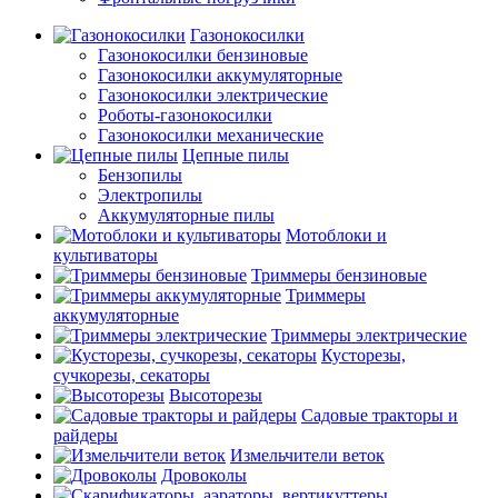
Газонокосилки
Газонокосилки бензиновые
Газонокосилки аккумуляторные
Газонокосилки электрические
Роботы-газонокосилки
Газонокосилки механические
Цепные пилы
Бензопилы
Электропилы
Аккумуляторные пилы
Мотоблоки и
культиваторы
Триммеры бензиновые
Триммеры
аккумуляторные
Триммеры электрические
Кусторезы,
сучкорезы, секаторы
Высоторезы
Садовые тракторы и
райдеры
Измельчители веток
Дровоколы