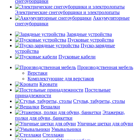
снегоуборщики
Электрические снегоуборщики и электролопаты
Аккумуляторные
снегоуборщики
Зарядные устройства
Пусковые устройства
Пуско-зарядные
устройства
Пусковые кабели
Производственная мебель
Верстаки
Комплектующие для верстаков
Кровати
Постельные
принадлежности
Стулья, табуреты, столы
Вешалки
Этажерки,
полки для обуви, банкетки
Уличные щетки для обуви
Умывальники
Стеллажи