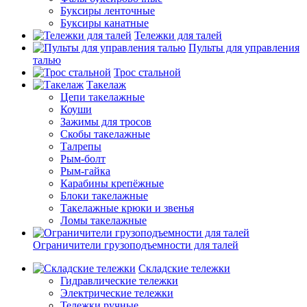
Буксиры ленточные
Буксиры канатные
Тележки для талей
Пульты для управления
талью
Трос стальной
Такелаж
Цепи такелажные
Коуши
Зажимы для тросов
Скобы такелажные
Талрепы
Рым-болт
Рым-гайка
Карабины крепёжные
Блоки такелажные
Такелажные крюки и звенья
Ломы такелажные
Ограничители грузоподъемности для талей
Складские тележки
Гидравлические тележки
Электрические тележки
Тележки ручные