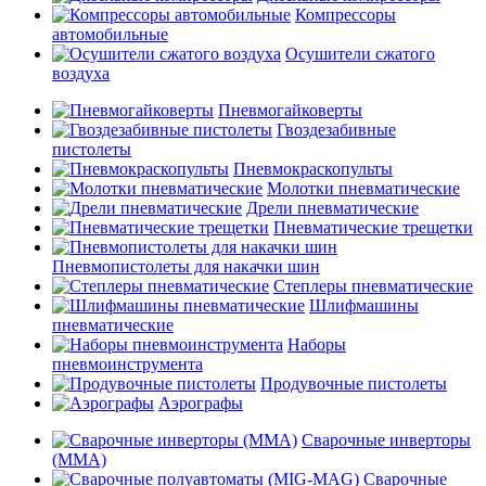
Компрессоры
автомобильные
Осушители сжатого
воздуха
Пневмогайковерты
Гвоздезабивные
пистолеты
Пневмокраскопульты
Молотки пневматические
Дрели пневматические
Пневматические трещетки
Пневмопистолеты для накачки шин
Степлеры пневматические
Шлифмашины
пневматические
Наборы
пневмоинструмента
Продувочные пистолеты
Аэрографы
Сварочные инверторы
(MMA)
Сварочные