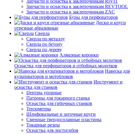
Запчасти и оснастка к заклепочникам RIVIT
Запчасти и оснастка к заклепочникам REVTOOL
Запчасти и оснастка к заклепочникам ZAC
Буры для перфораторов
Диски и круги
отрезные абразивные
Сверла
Сверла по металлу
Сверла по бетону
Сверла по дереву
Алмазные коронки
Оснастка для перфораторов и отбойных молотков
Навеска для
культиваторов и мотоблоков
Инструмент и
оснастка для станков
Центры упорные
Патроны для токарного станка
Оснастка для гибочных станков
Тензометры
Шлифовальные и заточные круги
Сменные твердосплавные пластины
Токарные резцы
Оснастка для листогибов