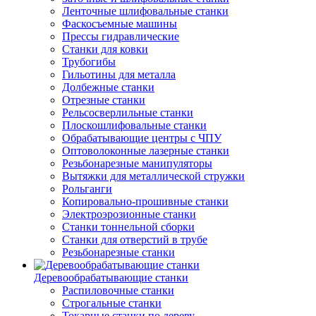
Ленточные шлифовальные станки
Фаскосъемные машины
Прессы гидравлические
Станки для ковки
Трубогибы
Гильотины для металла
Долбежные станки
Отрезные станки
Рельсосверлильные станки
Плоскошлифовальные станки
Обрабатывающие центры с ЧПУ
Оптоволоконные лазерные станки
Резьбонарезные манипуляторы
Вытяжки для металлической стружки
Рольганги
Копировально-прошивные станки
Электроэрозионные станки
Станки тоннельной сборки
Станки для отверстий в трубе
Резьбонарезные станки
Деревообрабатывающие станки
Распиловочные станки
Строгальные станки
Токарные станки по дереву