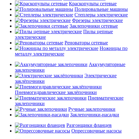
Краскопульты сетевые
Полировальные машины
Степлеры электрические
Фрезеры электрические
Заклепочники сетевые
Пилы цепные
электрические
Реноваторы сетевые
Ножницы по
металлу электрические
Аккумуляторные
заклепочники
Электрические
заклёпочники
Пневмогидравлические заклёпочники
Пневматические
заклепочники
Ручные заклепочники
Заклепочники-насадки
Разгонщики фланцев
Опрессовочные насосы