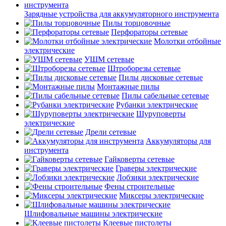
Зарядные устройства для аккумуляторного инструмента
Пилы торцовочные
Перфораторы сетевые
Молотки отбойные
электрические
УШМ сетевые
Штроборезы сетевые
Пилы дисковые сетевые
Монтажные пилы
Пилы сабельные сетевые
Рубанки электрические
Шуруповерты
электрические
Дрели сетевые
Аккумуляторы для
инструмента
Гайковерты сетевые
Граверы электрические
Лобзики электрические
Фены строительные
Миксеры электрические
Шлифовальные машины электрические
Клеевые пистолеты