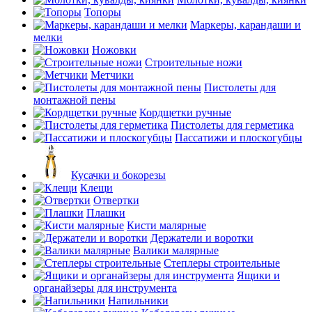
Топоры
Маркеры, карандаши и
мелки
Ножовки
Строительные ножи
Метчики
Пистолеты для
монтажной пены
Кордщетки ручные
Пистолеты для герметика
Пассатижи и плоскогубцы
Кусачки и бокорезы
Клещи
Отвертки
Плашки
Кисти малярные
Держатели и воротки
Валики малярные
Степлеры строительные
Ящики и
органайзеры для инструмента
Напильники