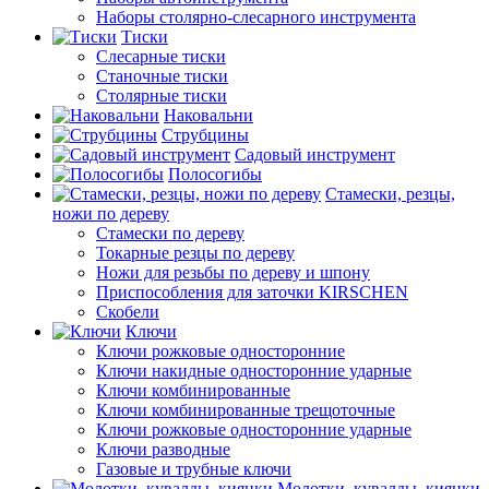
Наборы столярно-слесарного инструмента
Тиски
Слесарные тиски
Станочные тиски
Столярные тиски
Наковальни
Струбцины
Садовый инструмент
Полосогибы
Стамески, резцы,
ножи по дереву
Стамески по дереву
Токарные резцы по дереву
Ножи для резьбы по дереву и шпону
Приспособления для заточки KIRSCHEN
Скобели
Ключи
Ключи рожковые односторонние
Ключи накидные односторонние ударные
Ключи комбинированные
Ключи комбинированные трещоточные
Ключи рожковые односторонние ударные
Ключи разводные
Газовые и трубные ключи
Молотки, кувалды, киянки