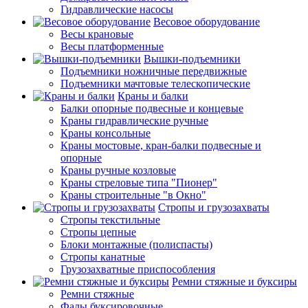
Гидравлические насосы
Весовое оборудование
Весы крановые
Весы платформенные
Вышки-подъемники
Подъемники ножничные передвижные
Подъемники мачтовые телескопические
Краны и балки
Балки опорные подвесные и концевые
Краны гидравлические ручные
Краны консольные
Краны мостовые, кран-балки подвесные и
опорные
Краны ручные козловые
Краны стреловые типа "Пионер"
Краны строительные "в Окно"
Стропы и грузозахваты
Стропы текстильные
Стропы цепные
Блоки монтажные (полиспасты)
Стропы канатные
Грузозахватные приспособления
Ремни стяжные и буксиры
Ремни стяжные
Фалы буксировочные