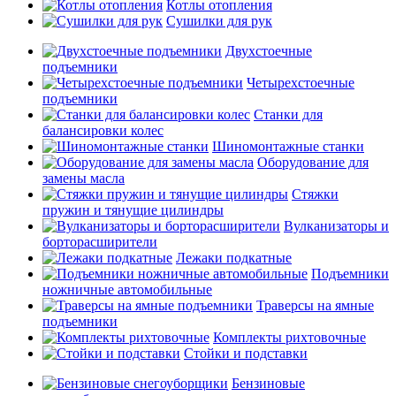
Котлы отопления
Сушилки для рук
Двухстоечные
подъемники
Четырехстоечные
подъемники
Станки для
балансировки колес
Шиномонтажные станки
Оборудование для
замены масла
Стяжки
пружин и тянущие цилиндры
Вулканизаторы и
борторасширители
Лежаки подкатные
Подъемники
ножничные автомобильные
Траверсы на ямные
подъемники
Комплекты рихтовочные
Стойки и подставки
Бензиновые