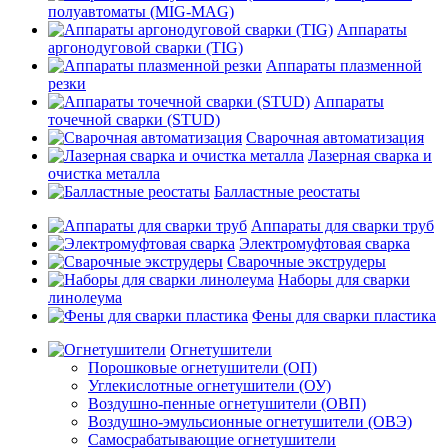
полуавтоматы (MIG-MAG)
Аппараты
аргонодуговой сварки (TIG)
Аппараты плазменной
резки
Аппараты
точечной сварки (STUD)
Сварочная автоматизация
Лазерная сварка и
очистка металла
Балластные реостаты
Аппараты для сварки труб
Электромуфтовая сварка
Сварочные экструдеры
Наборы для сварки
линолеума
Фены для сварки пластика
Огнетушители
Порошковые огнетушители (ОП)
Углекислотные огнетушители (ОУ)
Воздушно-пенные огнетушители (ОВП)
Воздушно-эмульсионные огнетушители (ОВЭ)
Самосрабатывающие огнетушители