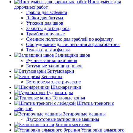
Инструмент для
дорожных работ
Грабли для асфальта
Лейки для битума
Утюжки для швов
Захваты для бордюра
Трамбовки ручные
Сменное полотно для граблей по асфальту
Оборудование для испытания асфальтобетона
Тележки для асфальта
Заливщики швов
Ручные заливщики швов
Битумные заливщики швов
Битумоварки
Бензорезы
Бетонорезы электрические
Швонарезчики
Гудронаторы
Тепловые копья
Штатив-треноги с
лебедкой
Затирочные машины
Двухроторные затирочные машины
Бетоносмесители
Установки алмазного