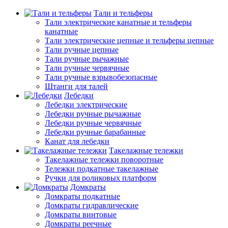
Тали и тельферы
Тали электрические канатные и тельферы
канатные
Тали электрические цепные и тельферы цепные
Тали ручные цепные
Тали ручные рычажные
Тали ручные червячные
Тали ручные взрывобезопасные
Штанги для талей
Лебедки
Лебедки электрические
Лебедки ручные рычажные
Лебедки ручные червячные
Лебедки ручные барабанные
Канат для лебедки
Такелажные тележки
Такелажные тележки поворотные
Тележки подкатные такелажные
Ручки для роликовых платформ
Домкраты
Домкраты подкатные
Домкраты гидравлические
Домкраты винтовые
Домкраты реечные