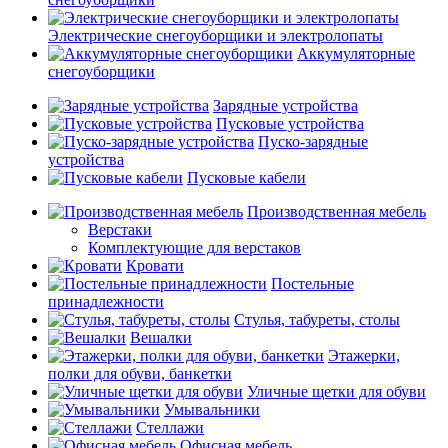
Электрические снегоуборщики и электролопаты
Аккумуляторные
снегоуборщики
Зарядные устройства
Пусковые устройства
Пуско-зарядные
устройства
Пусковые кабели
Производственная мебель
Верстаки
Комплектующие для верстаков
Кровати
Постельные
принадлежности
Стулья, табуреты, столы
Вешалки
Этажерки,
полки для обуви, банкетки
Уличные щетки для обуви
Умывальники
Стеллажи
Офисная мебель