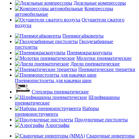
Дизельные компрессоры
Компрессоры
автомобильные
Осушители сжатого
воздуха
Пневмогайковерты
Гвоздезабивные
пистолеты
Пневмокраскопульты
Молотки пневматические
Дрели пневматические
Пневматические трещетки
Пневмопистолеты для накачки шин
Степлеры пневматические
Шлифмашины
пневматические
Наборы
пневмоинструмента
Продувочные пистолеты
Аэрографы
Сварочные инверторы