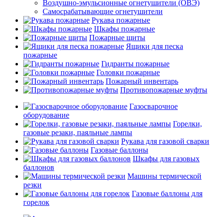
Воздушно-эмульсионные огнетушители (ОВЭ)
Самосрабатывающие огнетушители
Рукава пожарные
Шкафы пожарные
Пожарные щиты
Ящики для песка
пожарные
Гидранты пожарные
Головки пожарные
Пожарный инвентарь
Противопожарные муфты
Газосварочное
оборудование
Горелки,
газовые резаки, паяльные лампы
Рукава для газовой сварки
Газовые баллоны
Шкафы для газовых
баллонов
Машины термической
резки
Газовые баллоны для
горелок