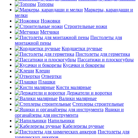
Топоры
Маркеры, карандаши и
мелки
Ножовки
Строительные ножи
Метчики
Пистолеты для
монтажной пены
Кордщетки ручные
Пистолеты для герметика
Пассатижи и плоскогубцы
Кусачки и бокорезы
Клещи
Отвертки
Плашки
Кисти малярные
Держатели и воротки
Валики малярные
Степлеры строительные
Ящики и
органайзеры для инструмента
Напильники
Кабелерезы ручные
Пистолеты для
химических анкеров