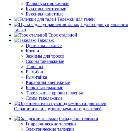
Фалы буксировочные
Буксиры ленточные
Буксиры канатные
Тележки для талей
Пульты для управления
талью
Трос стальной
Такелаж
Цепи такелажные
Коуши
Зажимы для тросов
Скобы такелажные
Талрепы
Рым-болт
Рым-гайка
Карабины крепёжные
Блоки такелажные
Такелажные крюки и звенья
Ломы такелажные
Ограничители грузоподъемности для талей
Складские тележки
Гидравлические тележки
Электрические тележки