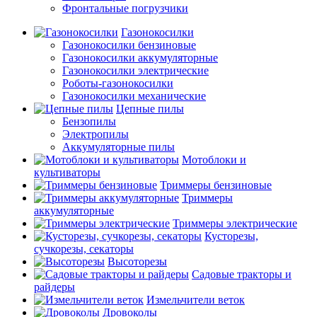
Фронтальные погрузчики
Газонокосилки
Газонокосилки бензиновые
Газонокосилки аккумуляторные
Газонокосилки электрические
Роботы-газонокосилки
Газонокосилки механические
Цепные пилы
Бензопилы
Электропилы
Аккумуляторные пилы
Мотоблоки и
культиваторы
Триммеры бензиновые
Триммеры
аккумуляторные
Триммеры электрические
Кусторезы,
сучкорезы, секаторы
Высоторезы
Садовые тракторы и
райдеры
Измельчители веток
Дровоколы