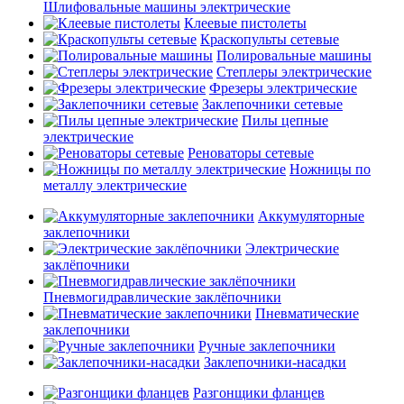
Шлифовальные машины электрические
Клеевые пистолеты
Краскопульты сетевые
Полировальные машины
Степлеры электрические
Фрезеры электрические
Заклепочники сетевые
Пилы цепные
электрические
Реноваторы сетевые
Ножницы по
металлу электрические
Аккумуляторные
заклепочники
Электрические
заклёпочники
Пневмогидравлические заклёпочники
Пневматические
заклепочники
Ручные заклепочники
Заклепочники-насадки
Разгонщики фланцев