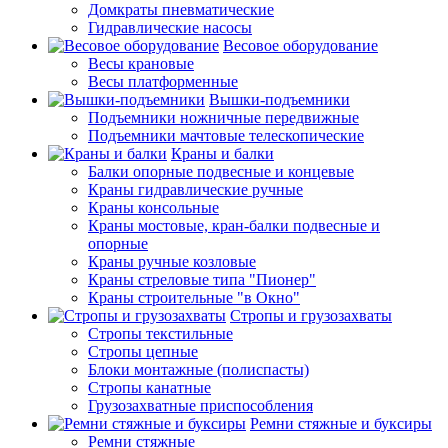
Домкраты пневматические
Гидравлические насосы
Весовое оборудование
Весы крановые
Весы платформенные
Вышки-подъемники
Подъемники ножничные передвижные
Подъемники мачтовые телескопические
Краны и балки
Балки опорные подвесные и концевые
Краны гидравлические ручные
Краны консольные
Краны мостовые, кран-балки подвесные и
опорные
Краны ручные козловые
Краны стреловые типа "Пионер"
Краны строительные "в Окно"
Стропы и грузозахваты
Стропы текстильные
Стропы цепные
Блоки монтажные (полиспасты)
Стропы канатные
Грузозахватные приспособления
Ремни стяжные и буксиры
Ремни стяжные