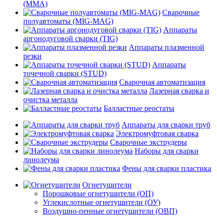
(MMA)
Сварочные
полуавтоматы (MIG-MAG)
Аппараты
аргонодуговой сварки (TIG)
Аппараты плазменной
резки
Аппараты
точечной сварки (STUD)
Сварочная автоматизация
Лазерная сварка и
очистка металла
Балластные реостаты
Аппараты для сварки труб
Электромуфтовая сварка
Сварочные экструдеры
Наборы для сварки
линолеума
Фены для сварки пластика
Огнетушители
Порошковые огнетушители (ОП)
Углекислотные огнетушители (ОУ)
Воздушно-пенные огнетушители (ОВП)