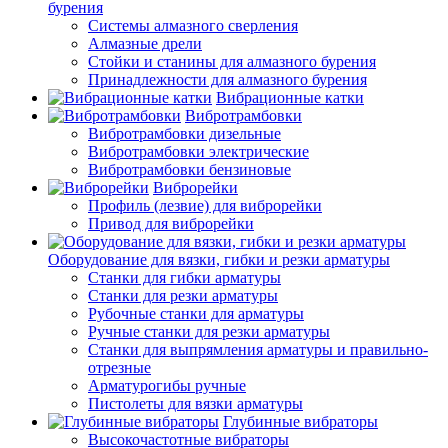
бурения
Системы алмазного сверления
Алмазные дрели
Стойки и станины для алмазного бурения
Принадлежности для алмазного бурения
Вибрационные катки
Вибротрамбовки
Вибротрамбовки дизельные
Вибротрамбовки электрические
Вибротрамбовки бензиновые
Виброрейки
Профиль (лезвие) для виброрейки
Привод для виброрейки
Оборудование для вязки, гибки и резки арматуры
Станки для гибки арматуры
Станки для резки арматуры
Рубочные станки для арматуры
Ручные станки для резки арматуры
Станки для выпрямления арматуры и правильно-
отрезные
Арматурогибы ручные
Пистолеты для вязки арматуры
Глубинные вибраторы
Высокочастотные вибраторы