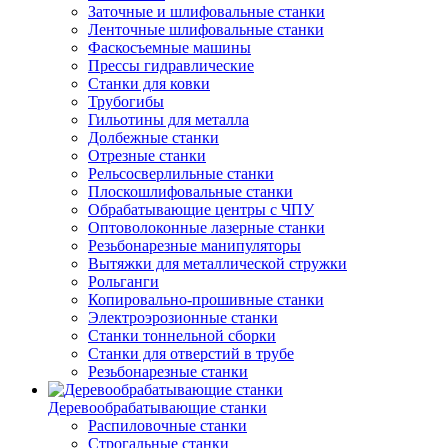
Заточные и шлифовальные станки
Ленточные шлифовальные станки
Фаскосъемные машины
Прессы гидравлические
Станки для ковки
Трубогибы
Гильотины для металла
Долбежные станки
Отрезные станки
Рельсосверлильные станки
Плоскошлифовальные станки
Обрабатывающие центры с ЧПУ
Оптоволоконные лазерные станки
Резьбонарезные манипуляторы
Вытяжки для металлической стружки
Рольганги
Копировально-прошивные станки
Электроэрозионные станки
Станки тоннельной сборки
Станки для отверстий в трубе
Резьбонарезные станки
Деревообрабатывающие станки
Распиловочные станки
Строгальные станки