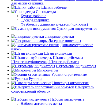
для маски сварщика
Шапки рабочие
Спецодежда
Куртки рабочие
Одежда сварщика
Футболки с длинным рукавом (лонгслив)
Сумки для инструментов
Лазерные рулетки
Лазерные нивелиры
Динамометрические
ключи
Штангенциркули
Штангенглубиномеры, Штангенрейсмасы
Нутромеры, индикаторы
Микрометры
Уровни строительные
Рулетки
Нивелиры оптические
Измеритель
сопротивлений обмоток
Наборы инструмента
Наборы автоинструмента