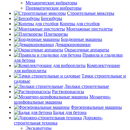
Механические вибраторы
Пневматические вибраторы
Строительные миксеры
Бензобуры
Коперы для столбов
Монтажные пистолеты
Плиткорезы
Бордюрные машины
Демаркировщики
Окрасочные аппараты
Правила и гладилки
для бетона
Комплектующие
для виброплиты
Тачки строительные и
садовые
Люльки строительные
Растворонасосы
Мозаично-
шлифовальные машины
Фрезеровальные машины
Бадья для бетона
Дорожно-
строительная техника
Экскаваторы