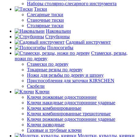
Наборы столярно-слесарного инструмента
Тиски
Слесарные тиски
Станочные тиски
Столярные тиски
Наковальни
Струбцины
Садовый инструмент
Полосогибы
Стамески, резцы,
ножи по дереву
Стамески по дереву
Токарные резцы по дереву
Ножи для резьбы по дереву и шпону
Приспособления для заточки KIRSCHEN
Скобели
Ключи
Ключи рожковые односторонние
Ключи накидные односторонние ударные
Ключи комбинированные
Ключи комбинированные трещоточные
Ключи рожковые односторонние ударные
Ключи разводные
Газовые и трубные ключи
Молотки, кувалды, киянки