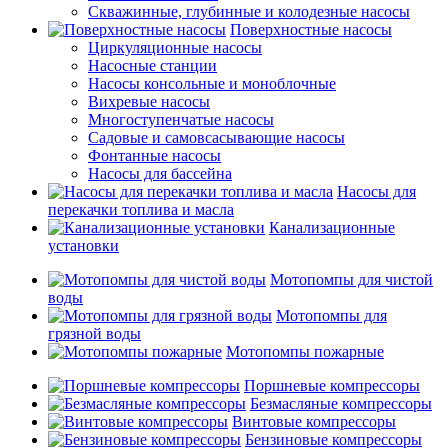
Скважинные, глубинные и колодезные насосы
Поверхностные насосы
Циркуляционные насосы
Насосные станции
Насосы консольные и моноблочные
Вихревые насосы
Многоступенчатые насосы
Садовые и самовсасывающие насосы
Фонтанные насосы
Насосы для бассейна
Насосы для
перекачки топлива и масла
Канализационные
установки
Мотопомпы для чистой
воды
Мотопомпы для
грязной воды
Мотопомпы пожарные
Поршневые компрессоры
Безмасляные компрессоры
Винтовые компрессоры
Бензиновые компрессоры