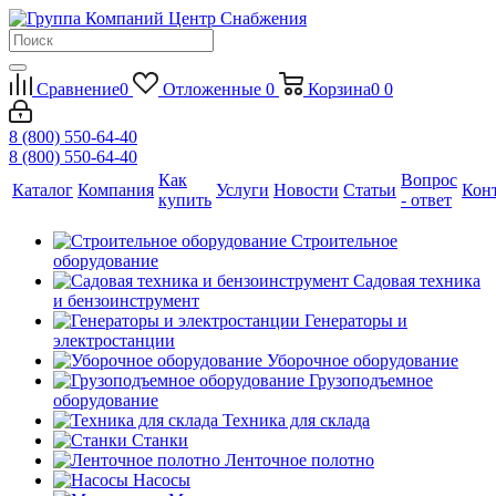
Сравнение
0
Отложенные
0
Корзина
0
0
8 (800) 550-64-40
8 (800) 550-64-40
Как
Вопрос
Каталог
Компания
Услуги
Новости
Статьи
Кон
купить
- ответ
Строительное
оборудование
Садовая техника
и бензоинструмент
Генераторы и
электростанции
Уборочное оборудование
Грузоподъемное
оборудование
Техника для склада
Станки
Ленточное полотно
Насосы