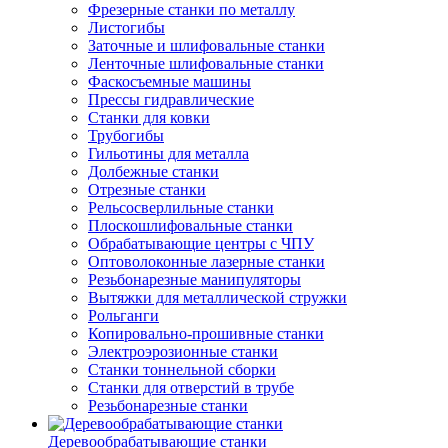
Фрезерные станки по металлу
Листогибы
Заточные и шлифовальные станки
Ленточные шлифовальные станки
Фаскосъемные машины
Прессы гидравлические
Станки для ковки
Трубогибы
Гильотины для металла
Долбежные станки
Отрезные станки
Рельсосверлильные станки
Плоскошлифовальные станки
Обрабатывающие центры с ЧПУ
Оптоволоконные лазерные станки
Резьбонарезные манипуляторы
Вытяжки для металлической стружки
Рольганги
Копировально-прошивные станки
Электроэрозионные станки
Станки тоннельной сборки
Станки для отверстий в трубе
Резьбонарезные станки
Деревообрабатывающие станки