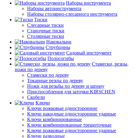
Наборы инструмента
Наборы автоинструмента
Наборы столярно-слесарного инструмента
Тиски
Слесарные тиски
Станочные тиски
Столярные тиски
Наковальни
Струбцины
Садовый инструмент
Полосогибы
Стамески, резцы,
ножи по дереву
Стамески по дереву
Токарные резцы по дереву
Ножи для резьбы по дереву и шпону
Приспособления для заточки KIRSCHEN
Скобели
Ключи
Ключи рожковые односторонние
Ключи накидные односторонние ударные
Ключи комбинированные
Ключи комбинированные трещоточные
Ключи рожковые односторонние ударные
Ключи разводные