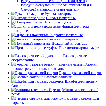
Воздушно-пенные огнетушители (ОВП)
Воздушно-эмульсионные огнетушители (ОВЭ)
Самосрабатывающие огнетушители
Рукава пожарные
Шкафы пожарные
Пожарные щиты
Ящики для песка
пожарные
Гидранты пожарные
Головки пожарные
Пожарный инвентарь
Противопожарные муфты
Газосварочное
оборудование
Горелки,
газовые резаки, паяльные лампы
Рукава для газовой сварки
Газовые баллоны
Шкафы для газовых
баллонов
Машины термической
резки
Газовые баллоны для
горелок