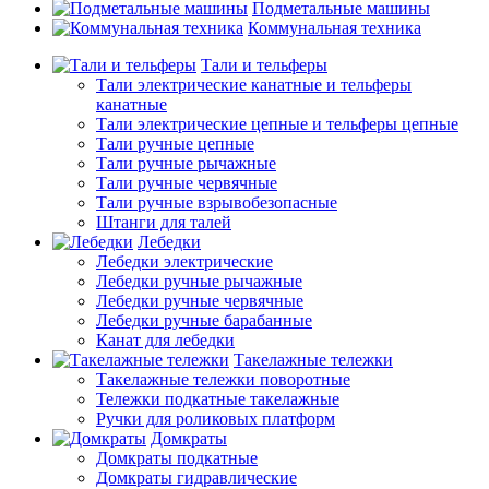
Подметальные машины
Коммунальная техника
Тали и тельферы
Тали электрические канатные и тельферы
канатные
Тали электрические цепные и тельферы цепные
Тали ручные цепные
Тали ручные рычажные
Тали ручные червячные
Тали ручные взрывобезопасные
Штанги для талей
Лебедки
Лебедки электрические
Лебедки ручные рычажные
Лебедки ручные червячные
Лебедки ручные барабанные
Канат для лебедки
Такелажные тележки
Такелажные тележки поворотные
Тележки подкатные такелажные
Ручки для роликовых платформ
Домкраты
Домкраты подкатные
Домкраты гидравлические