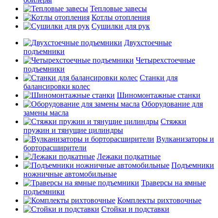
Тепловые завесы
Котлы отопления
Сушилки для рук
Двухстоечные
подъемники
Четырехстоечные
подъемники
Станки для
балансировки колес
Шиномонтажные станки
Оборудование для
замены масла
Стяжки
пружин и тянущие цилиндры
Вулканизаторы и
борторасширители
Лежаки подкатные
Подъемники
ножничные автомобильные
Траверсы на ямные
подъемники
Комплекты рихтовочные
Стойки и подставки