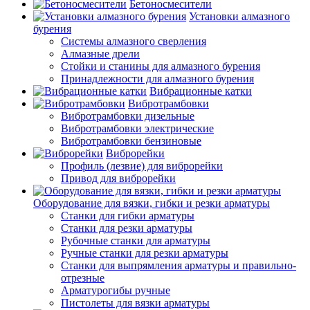
Бетоносмесители
Установки алмазного
бурения
Системы алмазного сверления
Алмазные дрели
Стойки и станины для алмазного бурения
Принадлежности для алмазного бурения
Вибрационные катки
Вибротрамбовки
Вибротрамбовки дизельные
Вибротрамбовки электрические
Вибротрамбовки бензиновые
Виброрейки
Профиль (лезвие) для виброрейки
Привод для виброрейки
Оборудование для вязки, гибки и резки арматуры
Станки для гибки арматуры
Станки для резки арматуры
Рубочные станки для арматуры
Ручные станки для резки арматуры
Станки для выпрямления арматуры и правильно-
отрезные
Арматурогибы ручные
Пистолеты для вязки арматуры