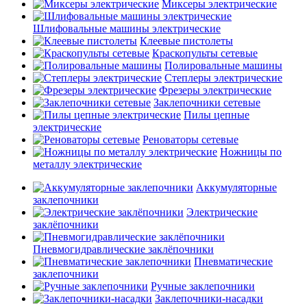
Миксеры электрические
Шлифовальные машины электрические
Клеевые пистолеты
Краскопульты сетевые
Полировальные машины
Степлеры электрические
Фрезеры электрические
Заклепочники сетевые
Пилы цепные
электрические
Реноваторы сетевые
Ножницы по
металлу электрические
Аккумуляторные
заклепочники
Электрические
заклёпочники
Пневмогидравлические заклёпочники
Пневматические
заклепочники
Ручные заклепочники
Заклепочники-насадки