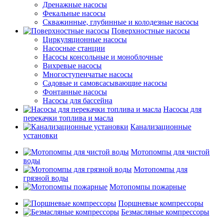
Дренажные насосы
Фекальные насосы
Скважинные, глубинные и колодезные насосы
Поверхностные насосы
Циркуляционные насосы
Насосные станции
Насосы консольные и моноблочные
Вихревые насосы
Многоступенчатые насосы
Садовые и самовсасывающие насосы
Фонтанные насосы
Насосы для бассейна
Насосы для
перекачки топлива и масла
Канализационные
установки
Мотопомпы для чистой
воды
Мотопомпы для
грязной воды
Мотопомпы пожарные
Поршневые компрессоры
Безмасляные компрессоры