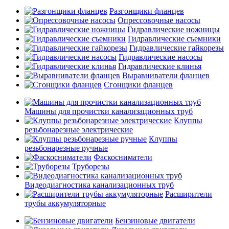
Разгонщики фланцев
Опрессовочные насосы
Гидравлические ножницы
Гидравлические съемники
Гидравлические гайкорезы
Гидравлические насосы
Гидравлические клинья
Выравниватели фланцев
Сгонщики фланцев
Машины для прочистки канализационных труб
Клуппы
резьбонарезные электрические
Клуппы
резьбонарезные ручные
Фаскосниматели
Труборезы
Видеодиагностика канализационных труб
Расширители
трубы аккумуляторные
Бензиновые двигатели