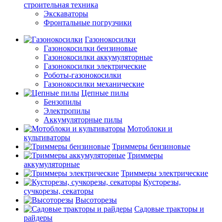
строительная техника
Экскаваторы
Фронтальные погрузчики
Газонокосилки
Газонокосилки бензиновые
Газонокосилки аккумуляторные
Газонокосилки электрические
Роботы-газонокосилки
Газонокосилки механические
Цепные пилы
Бензопилы
Электропилы
Аккумуляторные пилы
Мотоблоки и
культиваторы
Триммеры бензиновые
Триммеры
аккумуляторные
Триммеры электрические
Кусторезы,
сучкорезы, секаторы
Высоторезы
Садовые тракторы и
райдеры