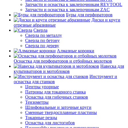
Запчасти и оснастка к заклепочникам REVTOOL
Запчасти и оснастка к заклепочникам ZAC
Буры для перфораторов
Диски и круги
отрезные абразивные
Сверла
Сверла по металлу
Сверла по бетону
Сверла по дереву
Алмазные коронки
Оснастка для перфораторов и отбойных молотков
Навеска для
культиваторов и мотоблоков
Инструмент и
оснастка для станков
Центры упорные
Патроны для токарного станка
Оснастка для гибочных станков
Тензометры
Шлифовальные и заточные круги
Сменные твердосплавные пластины
Токарные резцы
Оснастка для листогибов
Планшайбы токарные и переходники