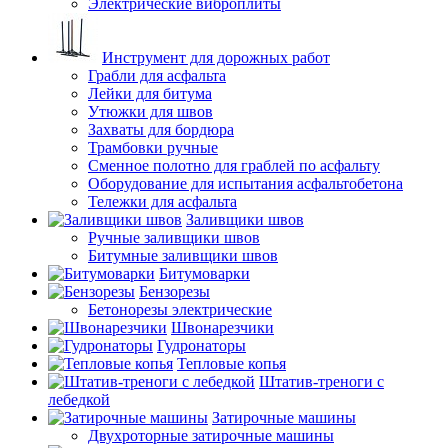
Электрические виброплиты
Инструмент для дорожных работ
Грабли для асфальта
Лейки для битума
Утюжки для швов
Захваты для бордюра
Трамбовки ручные
Сменное полотно для граблей по асфальту
Оборудование для испытания асфальтобетона
Тележки для асфальта
Заливщики швов
Ручные заливщики швов
Битумные заливщики швов
Битумоварки
Бензорезы
Бетонорезы электрические
Швонарезчики
Гудронаторы
Тепловые копья
Штатив-треноги с
лебедкой
Затирочные машины
Двухроторные затирочные машины