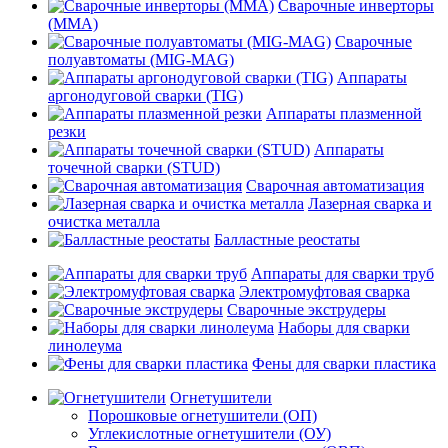
Сварочные инверторы
(MMA)
Сварочные
полуавтоматы (MIG-MAG)
Аппараты
аргонодуговой сварки (TIG)
Аппараты плазменной
резки
Аппараты
точечной сварки (STUD)
Сварочная автоматизация
Лазерная сварка и
очистка металла
Балластные реостаты
Аппараты для сварки труб
Электромуфтовая сварка
Сварочные экструдеры
Наборы для сварки
линолеума
Фены для сварки пластика
Огнетушители
Порошковые огнетушители (ОП)
Углекислотные огнетушители (ОУ)