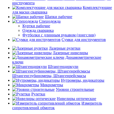
инструмента
Комплектующие
для маски сварщика
Шапки рабочие
Спецодежда
Куртки рабочие
Одежда сварщика
Футболки с длинным рукавом (лонгслив)
Сумки для инструментов
Лазерные рулетки
Лазерные нивелиры
Динамометрические
ключи
Штангенциркули
Штангенглубиномеры, Штангенрейсмасы
Нутромеры, индикаторы
Микрометры
Уровни строительные
Рулетки
Нивелиры оптические
Измеритель
сопротивлений обмоток