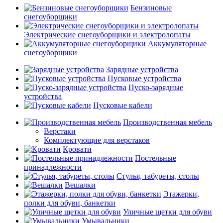
Бензиновые
снегоуборщики
Электрические снегоуборщики и электролопаты
Аккумуляторные
снегоуборщики
Зарядные устройства
Пусковые устройства
Пуско-зарядные
устройства
Пусковые кабели
Производственная мебель
Верстаки
Комплектующие для верстаков
Кровати
Постельные
принадлежности
Стулья, табуреты, столы
Вешалки
Этажерки,
полки для обуви, банкетки
Уличные щетки для обуви
Умывальники