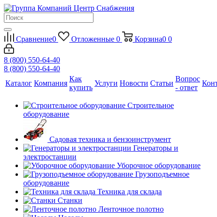
Сравнение
0
Отложенные
0
Корзина
0
0
8 (800) 550-64-40
8 (800) 550-64-40
Как
Вопрос
Каталог
Компания
Услуги
Новости
Статьи
Кон
купить
- ответ
Строительное
оборудование
Садовая техника и бензоинструмент
Генераторы и
электростанции
Уборочное оборудование
Грузоподъемное
оборудование
Техника для склада
Станки
Ленточное полотно