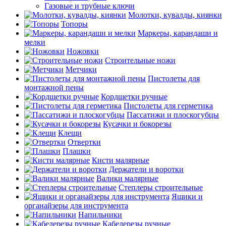
Газовые и трубные ключи
Молотки, кувалды, киянки
Топоры
Маркеры, карандаши и
мелки
Ножовки
Строительные ножи
Метчики
Пистолеты для
монтажной пены
Кордщетки ручные
Пистолеты для герметика
Пассатижи и плоскогубцы
Кусачки и бокорезы
Клещи
Отвертки
Плашки
Кисти малярные
Держатели и воротки
Валики малярные
Степлеры строительные
Ящики и
органайзеры для инструмента
Напильники
Кабелерезы ручные