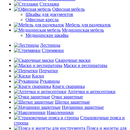
Стеллажи
Офисная мебель
Шкафы для документов
Офисные кресла
Мебель для раздевалок
Медицинская мебель
Медицинские шкафы
Лестницы
Стремянки
Сварочные маски
Маски и респираторы
Перчатки
Каски
Рукавицы
Краги сварщика
Аптечки и антисептики
Очки защитные
Щитки защитные
Наушники защитные
Наколенники
Страховочные пояса и
стропы
Пояса и жилеты для