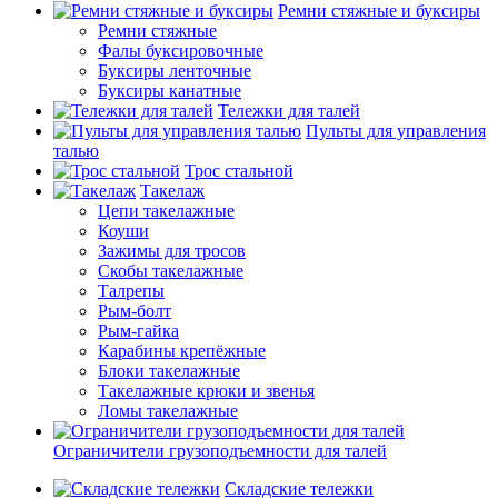
Ремни стяжные и буксиры
Ремни стяжные
Фалы буксировочные
Буксиры ленточные
Буксиры канатные
Тележки для талей
Пульты для управления
талью
Трос стальной
Такелаж
Цепи такелажные
Коуши
Зажимы для тросов
Скобы такелажные
Талрепы
Рым-болт
Рым-гайка
Карабины крепёжные
Блоки такелажные
Такелажные крюки и звенья
Ломы такелажные
Ограничители грузоподъемности для талей
Складские тележки