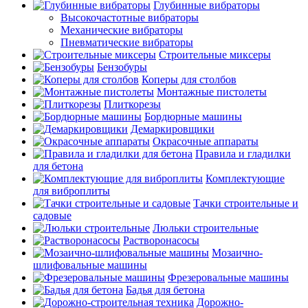
Глубинные вибраторы
Высокочастотные вибраторы
Механические вибраторы
Пневматические вибраторы
Строительные миксеры
Бензобуры
Коперы для столбов
Монтажные пистолеты
Плиткорезы
Бордюрные машины
Демаркировщики
Окрасочные аппараты
Правила и гладилки
для бетона
Комплектующие
для виброплиты
Тачки строительные и
садовые
Люльки строительные
Растворонасосы
Мозаично-
шлифовальные машины
Фрезеровальные машины
Бадья для бетона
Дорожно-