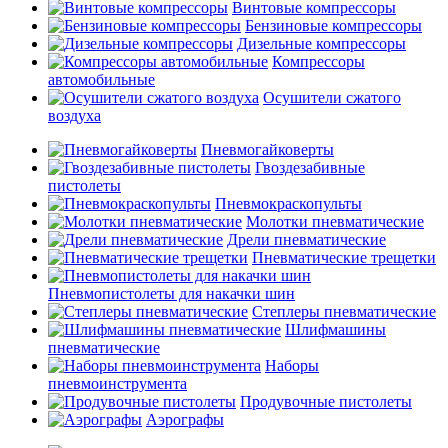
Винтовые компрессоры
Бензиновые компрессоры
Дизельные компрессоры
Компрессоры
автомобильные
Осушители сжатого
воздуха
Пневмогайковерты
Гвоздезабивные
пистолеты
Пневмокраскопульты
Молотки пневматические
Дрели пневматические
Пневматические трещетки
Пневмопистолеты для накачки шин
Степлеры пневматические
Шлифмашины
пневматические
Наборы
пневмоинструмента
Продувочные пистолеты
Аэрографы