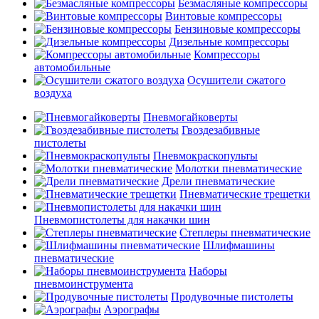
Безмасляные компрессоры
Винтовые компрессоры
Бензиновые компрессоры
Дизельные компрессоры
Компрессоры
автомобильные
Осушители сжатого
воздуха
Пневмогайковерты
Гвоздезабивные
пистолеты
Пневмокраскопульты
Молотки пневматические
Дрели пневматические
Пневматические трещетки
Пневмопистолеты для накачки шин
Степлеры пневматические
Шлифмашины
пневматические
Наборы
пневмоинструмента
Продувочные пистолеты
Аэрографы