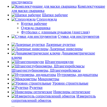
инструмента
Комплектующие
для маски сварщика
Шапки рабочие
Спецодежда
Куртки рабочие
Одежда сварщика
Футболки с длинным рукавом (лонгслив)
Сумки для инструментов
Лазерные рулетки
Лазерные нивелиры
Динамометрические
ключи
Штангенциркули
Штангенглубиномеры, Штангенрейсмасы
Нутромеры, индикаторы
Микрометры
Уровни строительные
Рулетки
Нивелиры оптические
Измеритель
сопротивлений обмоток