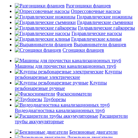
Разгонщики фланцев
Опрессовочные насосы
Гидравлические ножницы
Гидравлические съемники
Гидравлические гайкорезы
Гидравлические насосы
Гидравлические клинья
Выравниватели фланцев
Сгонщики фланцев
Машины для прочистки канализационных труб
Клуппы
резьбонарезные электрические
Клуппы
резьбонарезные ручные
Фаскосниматели
Труборезы
Видеодиагностика канализационных труб
Расширители
трубы аккумуляторные
Бензиновые двигатели
Дизельные двигатели