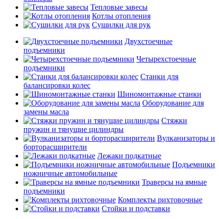
Тепловые завесы
Котлы отопления
Сушилки для рук
Двухстоечные
подъемники
Четырехстоечные
подъемники
Станки для
балансировки колес
Шиномонтажные станки
Оборудование для
замены масла
Стяжки
пружин и тянущие цилиндры
Вулканизаторы и
борторасширители
Лежаки подкатные
Подъемники
ножничные автомобильные
Траверсы на ямные
подъемники
Комплекты рихтовочные
Стойки и подставки