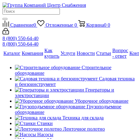
Сравнение
0
Отложенные
0
Корзина
0
0
8 (800) 550-64-40
8 (800) 550-64-40
Как
Вопрос
Каталог
Компания
Услуги
Новости
Статьи
Кон
купить
- ответ
Строительное
оборудование
Садовая техника
и бензоинструмент
Генераторы и
электростанции
Уборочное оборудование
Грузоподъемное
оборудование
Техника для склада
Станки
Ленточное полотно
Насосы