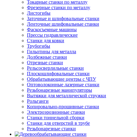
Токарные станки по металлу
Фрезерные станки по металлу
Листогибы
Заточные и шлифовальные станки
Ленточные шлифовальные станки
Фаскосъемные машины
Прессы гидравлические
Станки для ковки
Трубогибы
Гильотины для металла
Долбежные станки
Отрезные станки
Рельсосверлильные станки
Плоскошлифовальные станки
Обрабатывающие центры с ЧПУ
Оптоволоконные лазерные станки
Резьбонарезные манипуляторы
Вытяжки для металлической стружки
Рольганги
Копировально-прошивные станки
Электроэрозионные станки
Станки тоннельной сборки
Станки для отверстий в трубе
Резьбонарезные станки