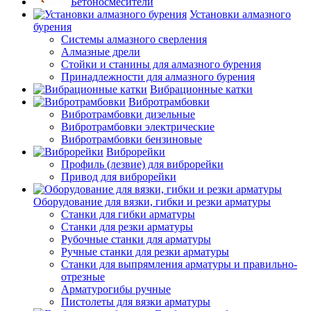
Бетоносмесители
Установки алмазного
бурения
Системы алмазного сверления
Алмазные дрели
Стойки и станины для алмазного бурения
Принадлежности для алмазного бурения
Вибрационные катки
Вибротрамбовки
Вибротрамбовки дизельные
Вибротрамбовки электрические
Вибротрамбовки бензиновые
Виброрейки
Профиль (лезвие) для виброрейки
Привод для виброрейки
Оборудование для вязки, гибки и резки арматуры
Станки для гибки арматуры
Станки для резки арматуры
Рубочные станки для арматуры
Ручные станки для резки арматуры
Станки для выпрямления арматуры и правильно-
отрезные
Арматурогибы ручные
Пистолеты для вязки арматуры