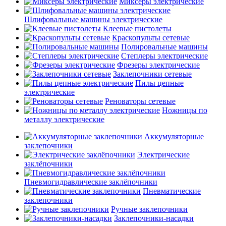
Миксеры электрические
Шлифовальные машины электрические
Клеевые пистолеты
Краскопульты сетевые
Полировальные машины
Степлеры электрические
Фрезеры электрические
Заклепочники сетевые
Пилы цепные
электрические
Реноваторы сетевые
Ножницы по
металлу электрические
Аккумуляторные
заклепочники
Электрические
заклёпочники
Пневмогидравлические заклёпочники
Пневматические
заклепочники
Ручные заклепочники
Заклепочники-насадки