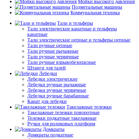
Мойки высокого давления
Подметальные машины
Коммунальная техника
Тали и тельферы
Тали электрические канатные и тельферы
канатные
Тали электрические цепные и тельферы цепные
Тали ручные цепные
Тали ручные рычажные
Тали ручные червячные
Тали ручные взрывобезопасные
Штанги для талей
Лебедки
Лебедки электрические
Лебедки ручные рычажные
Лебедки ручные червячные
Лебедки ручные барабанные
Канат для лебедки
Такелажные тележки
Такелажные тележки поворотные
Тележки подкатные такелажные
Ручки для роликовых платформ
Домкраты
Домкраты подкатные