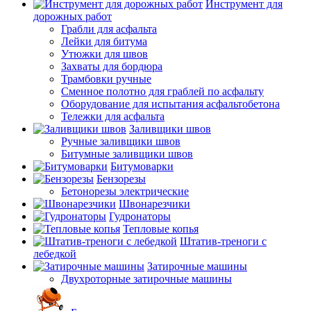
Инструмент для
дорожных работ
Грабли для асфальта
Лейки для битума
Утюжки для швов
Захваты для бордюра
Трамбовки ручные
Сменное полотно для граблей по асфальту
Оборудование для испытания асфальтобетона
Тележки для асфальта
Заливщики швов
Ручные заливщики швов
Битумные заливщики швов
Битумоварки
Бензорезы
Бетонорезы электрические
Швонарезчики
Гудронаторы
Тепловые копья
Штатив-треноги с
лебедкой
Затирочные машины
Двухроторные затирочные машины