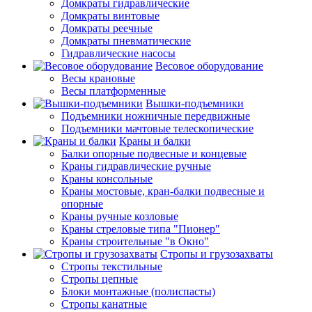
Домкраты гидравлические
Домкраты винтовые
Домкраты реечные
Домкраты пневматические
Гидравлические насосы
Весовое оборудование
Весы крановые
Весы платформенные
Вышки-подъемники
Подъемники ножничные передвижные
Подъемники мачтовые телескопические
Краны и балки
Балки опорные подвесные и концевые
Краны гидравлические ручные
Краны консольные
Краны мостовые, кран-балки подвесные и
опорные
Краны ручные козловые
Краны стреловые типа "Пионер"
Краны строительные "в Окно"
Стропы и грузозахваты
Стропы текстильные
Стропы цепные
Блоки монтажные (полиспасты)
Стропы канатные