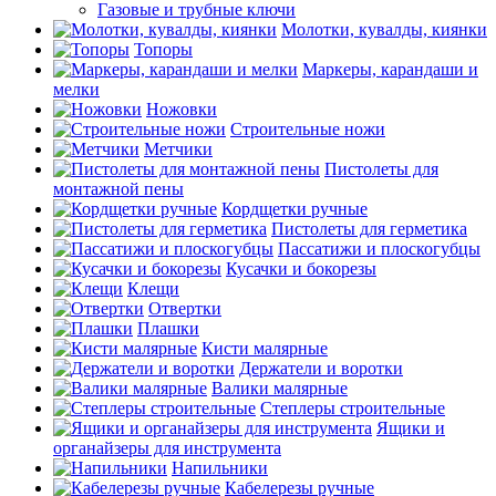
Газовые и трубные ключи
Молотки, кувалды, киянки
Топоры
Маркеры, карандаши и
мелки
Ножовки
Строительные ножи
Метчики
Пистолеты для
монтажной пены
Кордщетки ручные
Пистолеты для герметика
Пассатижи и плоскогубцы
Кусачки и бокорезы
Клещи
Отвертки
Плашки
Кисти малярные
Держатели и воротки
Валики малярные
Степлеры строительные
Ящики и
органайзеры для инструмента
Напильники
Кабелерезы ручные