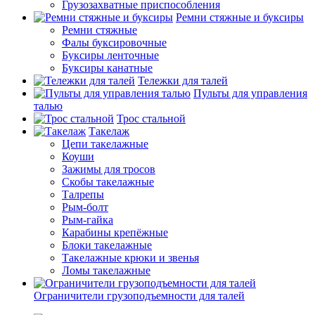
Грузозахватные приспособления
Ремни стяжные и буксиры
Ремни стяжные
Фалы буксировочные
Буксиры ленточные
Буксиры канатные
Тележки для талей
Пульты для управления
талью
Трос стальной
Такелаж
Цепи такелажные
Коуши
Зажимы для тросов
Скобы такелажные
Талрепы
Рым-болт
Рым-гайка
Карабины крепёжные
Блоки такелажные
Такелажные крюки и звенья
Ломы такелажные
Ограничители грузоподъемности для талей