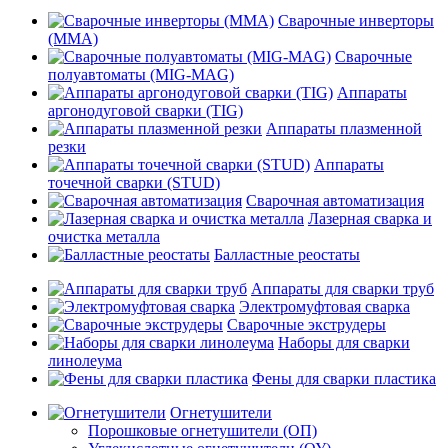
Сварочные инверторы
(MMA)
Сварочные
полуавтоматы (MIG-MAG)
Аппараты
аргонодуговой сварки (TIG)
Аппараты плазменной
резки
Аппараты
точечной сварки (STUD)
Сварочная автоматизация
Лазерная сварка и
очистка металла
Балластные реостаты
Аппараты для сварки труб
Электромуфтовая сварка
Сварочные экструдеры
Наборы для сварки
линолеума
Фены для сварки пластика
Огнетушители
Порошковые огнетушители (ОП)