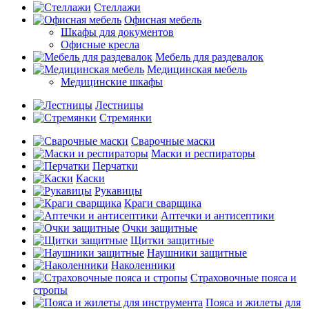
Стеллажи
Офисная мебель
Шкафы для документов
Офисные кресла
Мебель для раздевалок
Медицинская мебель
Медицинские шкафы
Лестницы
Стремянки
Сварочные маски
Маски и респираторы
Перчатки
Каски
Рукавицы
Краги сварщика
Аптечки и антисептики
Очки защитные
Щитки защитные
Наушники защитные
Наколенники
Страховочные пояса и
стропы
Пояса и жилеты для