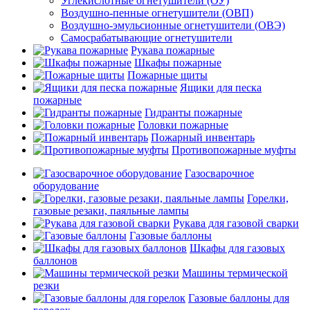
Углекислотные огнетушители (ОУ)
Воздушно-пенные огнетушители (ОВП)
Воздушно-эмульсионные огнетушители (ОВЭ)
Самосрабатывающие огнетушители
Рукава пожарные
Шкафы пожарные
Пожарные щиты
Ящики для песка
пожарные
Гидранты пожарные
Головки пожарные
Пожарный инвентарь
Противопожарные муфты
Газосварочное
оборудование
Горелки,
газовые резаки, паяльные лампы
Рукава для газовой сварки
Газовые баллоны
Шкафы для газовых
баллонов
Машины термической
резки
Газовые баллоны для