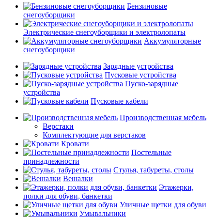
Бензиновые
снегоуборщики
Электрические снегоуборщики и электролопаты
Аккумуляторные
снегоуборщики
Зарядные устройства
Пусковые устройства
Пуско-зарядные
устройства
Пусковые кабели
Производственная мебель
Верстаки
Комплектующие для верстаков
Кровати
Постельные
принадлежности
Стулья, табуреты, столы
Вешалки
Этажерки,
полки для обуви, банкетки
Уличные щетки для обуви
Умывальники