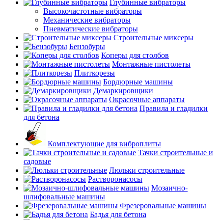
Глубинные вибраторы
Высокочастотные вибраторы
Механические вибраторы
Пневматические вибраторы
Строительные миксеры
Бензобуры
Коперы для столбов
Монтажные пистолеты
Плиткорезы
Бордюрные машины
Демаркировщики
Окрасочные аппараты
Правила и гладилки
для бетона
Комплектующие для виброплиты
Тачки строительные и
садовые
Люльки строительные
Растворонасосы
Мозаично-
шлифовальные машины
Фрезеровальные машины
Бадья для бетона