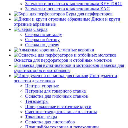
Запчасти и оснастка к заклепочникам REVTOOL
Запчасти и оснастка к заклепочникам ZAC
Буры для перфораторов
Диски и круги
отрезные абразивные
Сверла
Сверла по металлу
Сверла по бетону
Сверла по дереву
Алмазные коронки
Оснастка для перфораторов и отбойных молотков
Навеска для
культиваторов и мотоблоков
Инструмент и
оснастка для станков
Центры упорные
Патроны для токарного станка
Оснастка для гибочных станков
Тензометры
Шлифовальные и заточные круги
Сменные твердосплавные пластины
Токарные резцы
Оснастка для листогибов
Планшайбы токарные и переходники