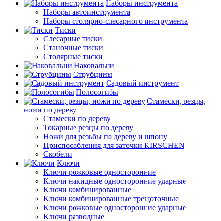
Наборы инструмента
Наборы автоинструмента
Наборы столярно-слесарного инструмента
Тиски
Слесарные тиски
Станочные тиски
Столярные тиски
Наковальни
Струбцины
Садовый инструмент
Полосогибы
Стамески, резцы,
ножи по дереву
Стамески по дереву
Токарные резцы по дереву
Ножи для резьбы по дереву и шпону
Приспособления для заточки KIRSCHEN
Скобели
Ключи
Ключи рожковые односторонние
Ключи накидные односторонние ударные
Ключи комбинированные
Ключи комбинированные трещоточные
Ключи рожковые односторонние ударные
Ключи разводные