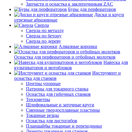
Запчасти и оснастка к заклепочникам ZAC
Буры для перфораторов
Диски и круги
отрезные абразивные
Сверла
Сверла по металлу
Сверла по бетону
Сверла по дереву
Алмазные коронки
Оснастка для перфораторов и отбойных молотков
Навеска для
культиваторов и мотоблоков
Инструмент и
оснастка для станков
Центры упорные
Патроны для токарного станка
Оснастка для гибочных станков
Тензометры
Шлифовальные и заточные круги
Сменные твердосплавные пластины
Токарные резцы
Оснастка для листогибов
Планшайбы токарные и переходники
Люнеты токарные для станков