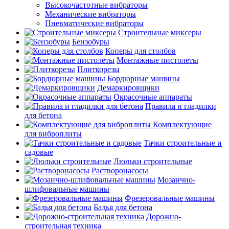
Высокочастотные вибраторы
Механические вибраторы
Пневматические вибраторы
Строительные миксеры
Бензобуры
Коперы для столбов
Монтажные пистолеты
Плиткорезы
Бордюрные машины
Демаркировщики
Окрасочные аппараты
Правила и гладилки
для бетона
Комплектующие
для виброплиты
Тачки строительные и
садовые
Люльки строительные
Растворонасосы
Мозаично-
шлифовальные машины
Фрезеровальные машины
Бадья для бетона
Дорожно-
строительная техника