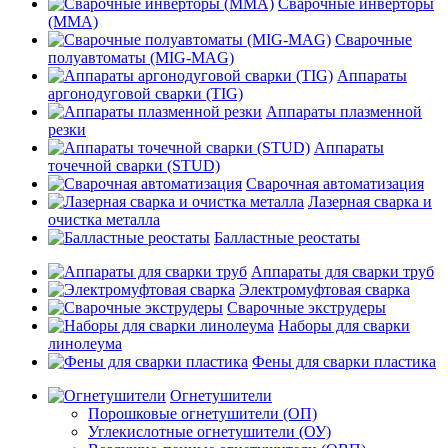
Сварочные инверторы
(MMA)
Сварочные
полуавтоматы (MIG-MAG)
Аппараты
аргонодуговой сварки (TIG)
Аппараты плазменной
резки
Аппараты
точечной сварки (STUD)
Сварочная автоматизация
Лазерная сварка и
очистка металла
Балластные реостаты
Аппараты для сварки труб
Электромуфтовая сварка
Сварочные экструдеры
Наборы для сварки
линолеума
Фены для сварки пластика
Огнетушители
Порошковые огнетушители (ОП)
Углекислотные огнетушители (ОУ)