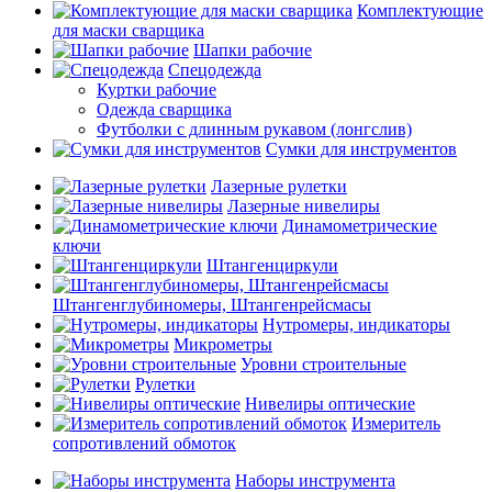
Комплектующие
для маски сварщика
Шапки рабочие
Спецодежда
Куртки рабочие
Одежда сварщика
Футболки с длинным рукавом (лонгслив)
Сумки для инструментов
Лазерные рулетки
Лазерные нивелиры
Динамометрические
ключи
Штангенциркули
Штангенглубиномеры, Штангенрейсмасы
Нутромеры, индикаторы
Микрометры
Уровни строительные
Рулетки
Нивелиры оптические
Измеритель
сопротивлений обмоток
Наборы инструмента