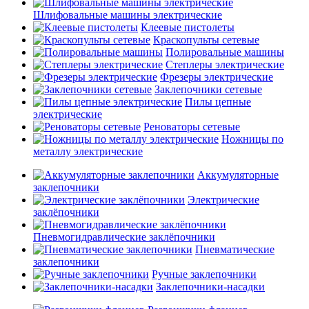
Шлифовальные машины электрические
Клеевые пистолеты
Краскопульты сетевые
Полировальные машины
Степлеры электрические
Фрезеры электрические
Заклепочники сетевые
Пилы цепные
электрические
Реноваторы сетевые
Ножницы по
металлу электрические
Аккумуляторные
заклепочники
Электрические
заклёпочники
Пневмогидравлические заклёпочники
Пневматические
заклепочники
Ручные заклепочники
Заклепочники-насадки