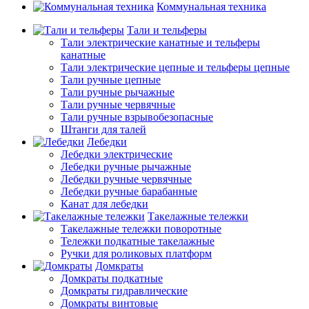
Коммунальная техника
Тали и тельферы
Тали электрические канатные и тельферы
канатные
Тали электрические цепные и тельферы цепные
Тали ручные цепные
Тали ручные рычажные
Тали ручные червячные
Тали ручные взрывобезопасные
Штанги для талей
Лебедки
Лебедки электрические
Лебедки ручные рычажные
Лебедки ручные червячные
Лебедки ручные барабанные
Канат для лебедки
Такелажные тележки
Такелажные тележки поворотные
Тележки подкатные такелажные
Ручки для роликовых платформ
Домкраты
Домкраты подкатные
Домкраты гидравлические
Домкраты винтовые