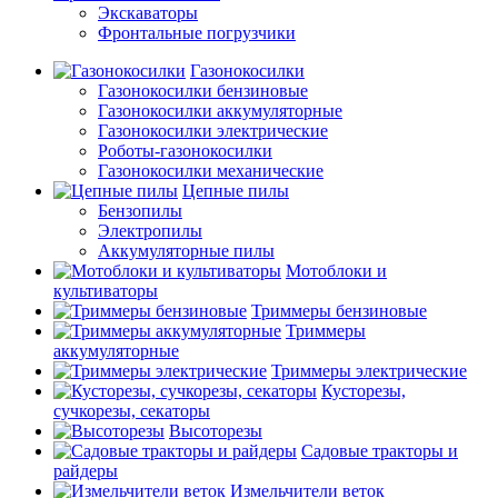
Экскаваторы
Фронтальные погрузчики
Газонокосилки
Газонокосилки бензиновые
Газонокосилки аккумуляторные
Газонокосилки электрические
Роботы-газонокосилки
Газонокосилки механические
Цепные пилы
Бензопилы
Электропилы
Аккумуляторные пилы
Мотоблоки и
культиваторы
Триммеры бензиновые
Триммеры
аккумуляторные
Триммеры электрические
Кусторезы,
сучкорезы, секаторы
Высоторезы
Садовые тракторы и
райдеры
Измельчители веток