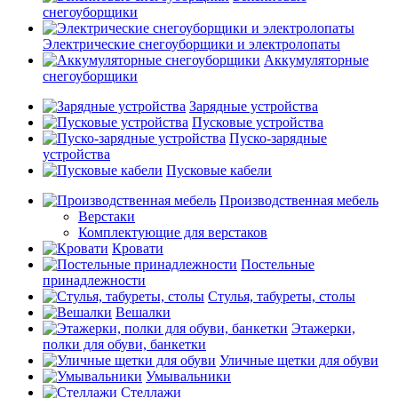
снегоуборщики
Электрические снегоуборщики и электролопаты
Аккумуляторные
снегоуборщики
Зарядные устройства
Пусковые устройства
Пуско-зарядные
устройства
Пусковые кабели
Производственная мебель
Верстаки
Комплектующие для верстаков
Кровати
Постельные
принадлежности
Стулья, табуреты, столы
Вешалки
Этажерки,
полки для обуви, банкетки
Уличные щетки для обуви
Умывальники
Стеллажи