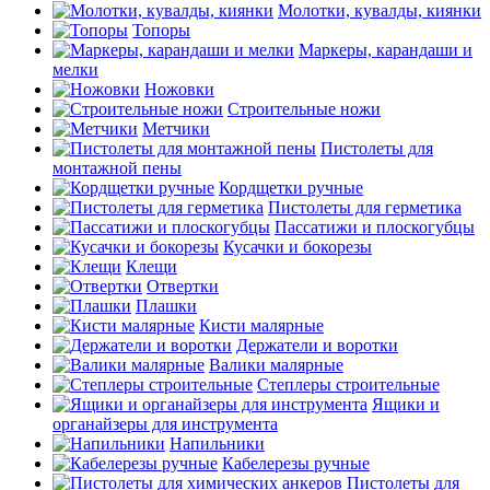
Молотки, кувалды, киянки
Топоры
Маркеры, карандаши и
мелки
Ножовки
Строительные ножи
Метчики
Пистолеты для
монтажной пены
Кордщетки ручные
Пистолеты для герметика
Пассатижи и плоскогубцы
Кусачки и бокорезы
Клещи
Отвертки
Плашки
Кисти малярные
Держатели и воротки
Валики малярные
Степлеры строительные
Ящики и
органайзеры для инструмента
Напильники
Кабелерезы ручные
Пистолеты для