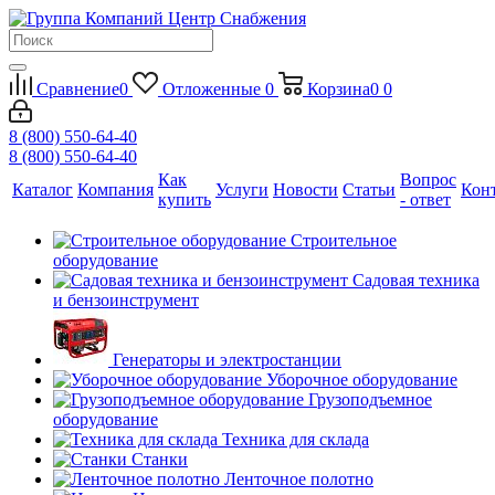
Сравнение
0
Отложенные
0
Корзина
0
0
8 (800) 550-64-40
8 (800) 550-64-40
Как
Вопрос
Каталог
Компания
Услуги
Новости
Статьи
Кон
купить
- ответ
Строительное
оборудование
Садовая техника
и бензоинструмент
Генераторы и электростанции
Уборочное оборудование
Грузоподъемное
оборудование
Техника для склада
Станки
Ленточное полотно