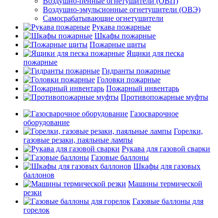
Воздушно-пенные огнетушители (ОВП)
Воздушно-эмульсионные огнетушители (ОВЭ)
Самосрабатывающие огнетушители
Рукава пожарные
Шкафы пожарные
Пожарные щиты
Ящики для песка
пожарные
Гидранты пожарные
Головки пожарные
Пожарный инвентарь
Противопожарные муфты
Газосварочное
оборудование
Горелки,
газовые резаки, паяльные лампы
Рукава для газовой сварки
Газовые баллоны
Шкафы для газовых
баллонов
Машины термической
резки
Газовые баллоны для
горелок