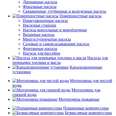
Дренажные насосы
Фекальные насосы
Скважинные, глубинные и колодезные насосы
Поверхностные насосы
Циркуляционные насосы
Насосные станции
Насосы консольные и моноблочные
Вихревые насосы
Многоступенчатые насосы
Садовые и самовсасывающие насосы
Фонтанные насосы
Насосы для бассейна
Насосы для
перекачки топлива и масла
Канализационные
установки
Мотопомпы для чистой
воды
Мотопомпы для
грязной воды
Мотопомпы пожарные
Поршневые компрессоры
Безмасляные компрессоры