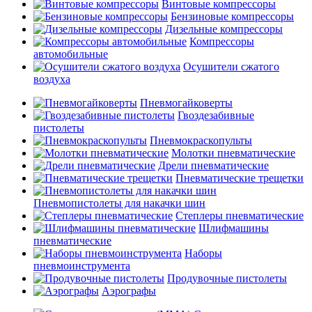
Винтовые компрессоры
Бензиновые компрессоры
Дизельные компрессоры
Компрессоры
автомобильные
Осушители сжатого
воздуха
Пневмогайковерты
Гвоздезабивные
пистолеты
Пневмокраскопульты
Молотки пневматические
Дрели пневматические
Пневматические трещетки
Пневмопистолеты для накачки шин
Степлеры пневматические
Шлифмашины
пневматические
Наборы
пневмоинструмента
Продувочные пистолеты
Аэрографы