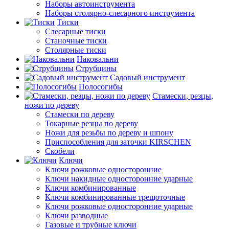
Наборы автоинструмента
Наборы столярно-слесарного инструмента
Тиски
Слесарные тиски
Станочные тиски
Столярные тиски
Наковальни
Струбцины
Садовый инструмент
Полосогибы
Стамески, резцы,
ножи по дереву
Стамески по дереву
Токарные резцы по дереву
Ножи для резьбы по дереву и шпону
Приспособления для заточки KIRSCHEN
Скобели
Ключи
Ключи рожковые односторонние
Ключи накидные односторонние ударные
Ключи комбинированные
Ключи комбинированные трещоточные
Ключи рожковые односторонние ударные
Ключи разводные
Газовые и трубные ключи