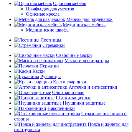
Офисная мебель
Шкафы для документов
Офисные кресла
Мебель для раздевалок
Медицинская мебель
Медицинские шкафы
Лестницы
Стремянки
Сварочные маски
Маски и респираторы
Перчатки
Каски
Рукавицы
Краги сварщика
Аптечки и антисептики
Очки защитные
Щитки защитные
Наушники защитные
Наколенники
Страховочные пояса и
стропы
Пояса и жилеты для
инструмента