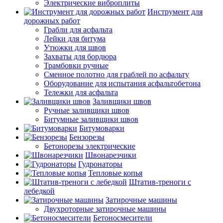
Электрические виброплиты
Инструмент для
дорожных работ
Грабли для асфальта
Лейки для битума
Утюжки для швов
Захваты для бордюра
Трамбовки ручные
Сменное полотно для граблей по асфальту
Оборудование для испытания асфальтобетона
Тележки для асфальта
Заливщики швов
Ручные заливщики швов
Битумные заливщики швов
Битумоварки
Бензорезы
Бетонорезы электрические
Швонарезчики
Гудронаторы
Тепловые копья
Штатив-треноги с
лебедкой
Затирочные машины
Двухроторные затирочные машины
Бетоносмесители