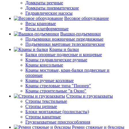
Домкраты реечные
Домкраты пневматические
Гидравлические насосы
Весовое оборудование
Весы крановые
Весы платформенные
Вышки-подъемники
Подъемники ножничные передвижные
Подъемники мачтовые телескопические
Краны и балки
Балки опорные подвесные и концевые
Краны гидравлические ручные
Краны консольные
Краны мостовые, кран-балки подвесные и
опорные
Краны ручные козловые
Краны стреловые типа "Пионер"
Краны строительные "в Окно"
Стропы и грузозахваты
Стропы текстильные
Стропы цепные
Блоки монтажные (полиспасты)
Стропы канатные
Грузозахватные приспособления
Ремни стяжные и буксиры