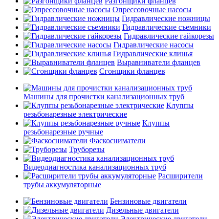
Разгонщики фланцев
Опрессовочные насосы
Гидравлические ножницы
Гидравлические съемники
Гидравлические гайкорезы
Гидравлические насосы
Гидравлические клинья
Выравниватели фланцев
Сгонщики фланцев
Машины для прочистки канализационных труб
Клуппы
резьбонарезные электрические
Клуппы
резьбонарезные ручные
Фаскосниматели
Труборезы
Видеодиагностика канализационных труб
Расширители
трубы аккумуляторные
Бензиновые двигатели
Дизельные двигатели
Электрические двигатели