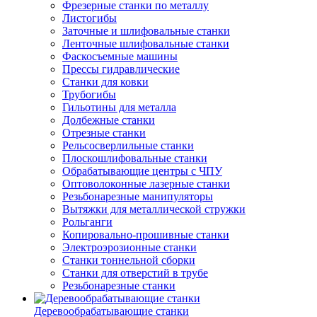
Фрезерные станки по металлу
Листогибы
Заточные и шлифовальные станки
Ленточные шлифовальные станки
Фаскосъемные машины
Прессы гидравлические
Станки для ковки
Трубогибы
Гильотины для металла
Долбежные станки
Отрезные станки
Рельсосверлильные станки
Плоскошлифовальные станки
Обрабатывающие центры с ЧПУ
Оптоволоконные лазерные станки
Резьбонарезные манипуляторы
Вытяжки для металлической стружки
Рольганги
Копировально-прошивные станки
Электроэрозионные станки
Станки тоннельной сборки
Станки для отверстий в трубе
Резьбонарезные станки
Деревообрабатывающие станки