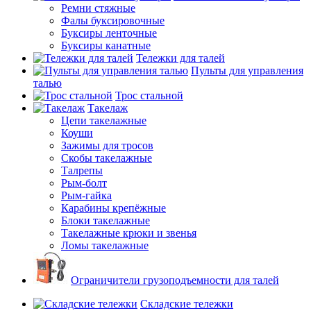
Ремни стяжные
Фалы буксировочные
Буксиры ленточные
Буксиры канатные
Тележки для талей
Пульты для управления
талью
Трос стальной
Такелаж
Цепи такелажные
Коуши
Зажимы для тросов
Скобы такелажные
Талрепы
Рым-болт
Рым-гайка
Карабины крепёжные
Блоки такелажные
Такелажные крюки и звенья
Ломы такелажные
Ограничители грузоподъемности для талей
Складские тележки