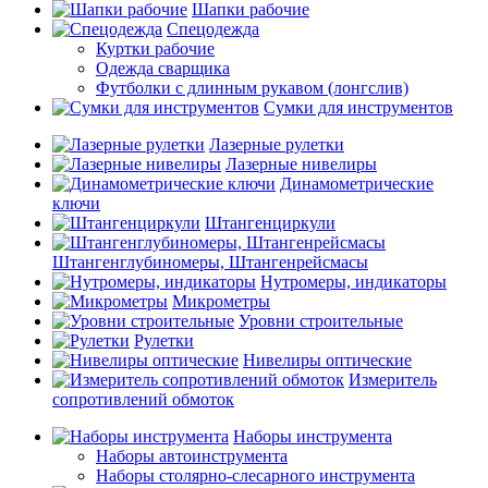
Шапки рабочие
Спецодежда
Куртки рабочие
Одежда сварщика
Футболки с длинным рукавом (лонгслив)
Сумки для инструментов
Лазерные рулетки
Лазерные нивелиры
Динамометрические
ключи
Штангенциркули
Штангенглубиномеры, Штангенрейсмасы
Нутромеры, индикаторы
Микрометры
Уровни строительные
Рулетки
Нивелиры оптические
Измеритель
сопротивлений обмоток
Наборы инструмента
Наборы автоинструмента
Наборы столярно-слесарного инструмента