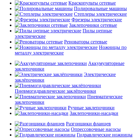
Краскопульты сетевые
Полировальные машины
Степлеры электрические
Фрезеры электрические
Заклепочники сетевые
Пилы цепные
электрические
Реноваторы сетевые
Ножницы по
металлу электрические
Аккумуляторные
заклепочники
Электрические
заклёпочники
Пневмогидравлические заклёпочники
Пневматические
заклепочники
Ручные заклепочники
Заклепочники-насадки
Разгонщики фланцев
Опрессовочные насосы
Гидравлические ножницы