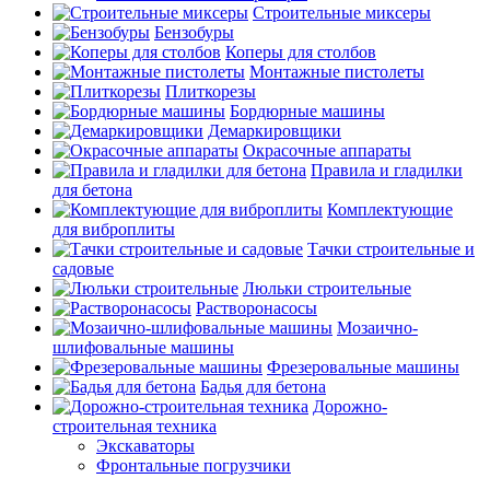
Строительные миксеры
Бензобуры
Коперы для столбов
Монтажные пистолеты
Плиткорезы
Бордюрные машины
Демаркировщики
Окрасочные аппараты
Правила и гладилки
для бетона
Комплектующие
для виброплиты
Тачки строительные и
садовые
Люльки строительные
Растворонасосы
Мозаично-
шлифовальные машины
Фрезеровальные машины
Бадья для бетона
Дорожно-
строительная техника
Экскаваторы
Фронтальные погрузчики