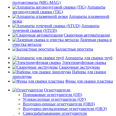
полуавтоматы (MIG-MAG)
Аппараты
аргонодуговой сварки (TIG)
Аппараты плазменной
резки
Аппараты
точечной сварки (STUD)
Сварочная автоматизация
Лазерная сварка и
очистка металла
Балластные реостаты
Аппараты для сварки труб
Электромуфтовая сварка
Сварочные экструдеры
Наборы для сварки
линолеума
Фены для сварки пластика
Огнетушители
Порошковые огнетушители (ОП)
Углекислотные огнетушители (ОУ)
Воздушно-пенные огнетушители (ОВП)
Воздушно-эмульсионные огнетушители (ОВЭ)
Самосрабатывающие огнетушители