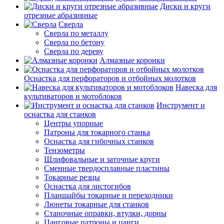
Диски и круги
отрезные абразивные
Сверла
Сверла по металлу
Сверла по бетону
Сверла по дереву
Алмазные коронки
Оснастка для перфораторов и отбойных молотков
Навеска для
культиваторов и мотоблоков
Инструмент и
оснастка для станков
Центры упорные
Патроны для токарного станка
Оснастка для гибочных станков
Тензометры
Шлифовальные и заточные круги
Сменные твердосплавные пластины
Токарные резцы
Оснастка для листогибов
Планшайбы токарные и переходники
Люнеты токарные для станков
Станочные оправки, втулки, дорны
Цанговые патроны и цанги