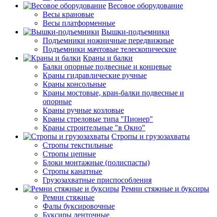
Весовое оборудование
Весы крановые
Весы платформенные
Вышки-подъемники
Подъемники ножничные передвижные
Подъемники мачтовые телескопические
Краны и балки
Балки опорные подвесные и концевые
Краны гидравлические ручные
Краны консольные
Краны мостовые, кран-балки подвесные и
опорные
Краны ручные козловые
Краны стреловые типа "Пионер"
Краны строительные "в Окно"
Стропы и грузозахваты
Стропы текстильные
Стропы цепные
Блоки монтажные (полиспасты)
Стропы канатные
Грузозахватные приспособления
Ремни стяжные и буксиры
Ремни стяжные
Фалы буксировочные
Буксиры ленточные