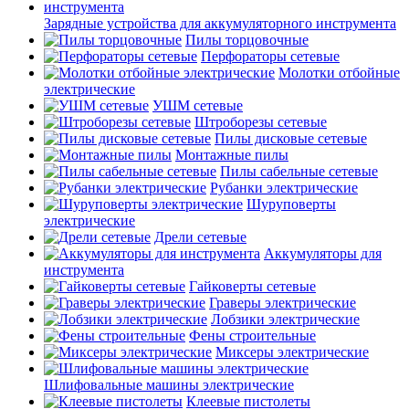
Зарядные устройства для аккумуляторного инструмента
Пилы торцовочные
Перфораторы сетевые
Молотки отбойные
электрические
УШМ сетевые
Штроборезы сетевые
Пилы дисковые сетевые
Монтажные пилы
Пилы сабельные сетевые
Рубанки электрические
Шуруповерты
электрические
Дрели сетевые
Аккумуляторы для
инструмента
Гайковерты сетевые
Граверы электрические
Лобзики электрические
Фены строительные
Миксеры электрические
Шлифовальные машины электрические
Клеевые пистолеты