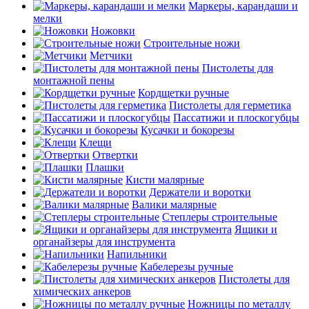
Маркеры, карандаши и
мелки
Ножовки
Строительные ножи
Метчики
Пистолеты для
монтажной пены
Кордщетки ручные
Пистолеты для герметика
Пассатижи и плоскогубцы
Кусачки и бокорезы
Клещи
Отвертки
Плашки
Кисти малярные
Держатели и воротки
Валики малярные
Степлеры строительные
Ящики и
органайзеры для инструмента
Напильники
Кабелерезы ручные
Пистолеты для
химических анкеров
Ножницы по металлу