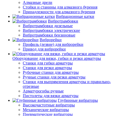
Алмазные дрели
Стойки и станины для алмазного бурения
Принадлежности для алмазного бурения
Вибрационные катки
Вибротрамбовки
Вибротрамбовки дизельные
Вибротрамбовки электрические
Вибротрамбовки бензиновые
Виброрейки
Профиль (лезвие) для виброрейки
Привод для виброрейки
Оборудование для вязки, гибки и резки арматуры
Станки для гибки арматуры
Станки для резки арматуры
Рубочные станки для арматуры
Ручные станки для резки арматуры
Станки для выпрямления арматуры и правильно-
отрезные
Арматурогибы ручные
Пистолеты для вязки арматуры
Глубинные вибраторы
Высокочастотные вибраторы
Механические вибраторы
Пневматические вибраторы