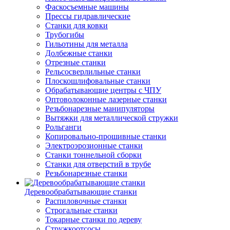
Фаскосъемные машины
Прессы гидравлические
Станки для ковки
Трубогибы
Гильотины для металла
Долбежные станки
Отрезные станки
Рельсосверлильные станки
Плоскошлифовальные станки
Обрабатывающие центры с ЧПУ
Оптоволоконные лазерные станки
Резьбонарезные манипуляторы
Вытяжки для металлической стружки
Рольганги
Копировально-прошивные станки
Электроэрозионные станки
Станки тоннельной сборки
Станки для отверстий в трубе
Резьбонарезные станки
Деревообрабатывающие станки
Распиловочные станки
Строгальные станки
Токарные станки по дереву
Стружкоотсосы