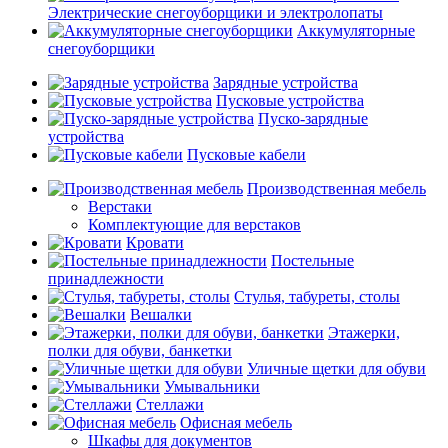
Электрические снегоуборщики и электролопаты
Аккумуляторные
снегоуборщики
Зарядные устройства
Пусковые устройства
Пуско-зарядные
устройства
Пусковые кабели
Производственная мебель
Верстаки
Комплектующие для верстаков
Кровати
Постельные
принадлежности
Стулья, табуреты, столы
Вешалки
Этажерки,
полки для обуви, банкетки
Уличные щетки для обуви
Умывальники
Стеллажи
Офисная мебель
Шкафы для документов