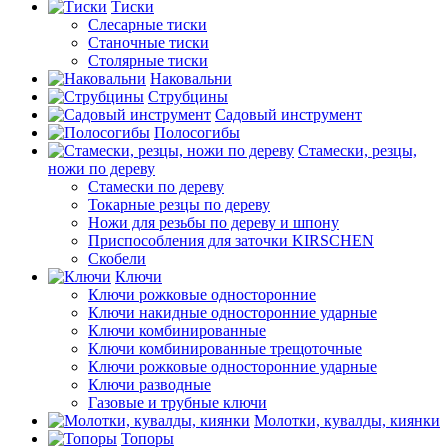
Тиски
Слесарные тиски
Станочные тиски
Столярные тиски
Наковальни
Струбцины
Садовый инструмент
Полосогибы
Стамески, резцы,
ножи по дереву
Стамески по дереву
Токарные резцы по дереву
Ножи для резьбы по дереву и шпону
Приспособления для заточки KIRSCHEN
Скобели
Ключи
Ключи рожковые односторонние
Ключи накидные односторонние ударные
Ключи комбинированные
Ключи комбинированные трещоточные
Ключи рожковые односторонние ударные
Ключи разводные
Газовые и трубные ключи
Молотки, кувалды, киянки
Топоры