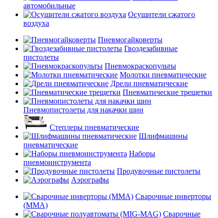
автомобильные
Осушители сжатого
воздуха
Пневмогайковерты
Гвоздезабивные
пистолеты
Пневмокраскопульты
Молотки пневматические
Дрели пневматические
Пневматические трещетки
Пневмопистолеты для накачки шин
Степлеры пневматические
Шлифмашины
пневматические
Наборы
пневмоинструмента
Продувочные пистолеты
Аэрографы
Сварочные инверторы
(MMA)
Сварочные