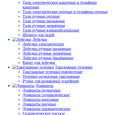
Тали электрические канатные и тельферы
канатные
Тали электрические цепные и тельферы цепные
Тали ручные цепные
Тали ручные рычажные
Тали ручные червячные
Тали ручные взрывобезопасные
Штанги для талей
Лебедки
Лебедки электрические
Лебедки ручные рычажные
Лебедки ручные червячные
Лебедки ручные барабанные
Канат для лебедки
Такелажные тележки
Такелажные тележки поворотные
Тележки подкатные такелажные
Ручки для роликовых платформ
Домкраты
Домкраты подкатные
Домкраты гидравлические
Домкраты винтовые
Домкраты реечные
Домкраты пневматические
Гидравлические насосы