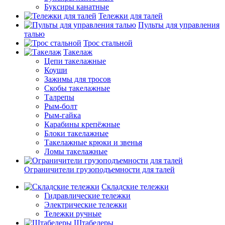
Буксиры канатные
Тележки для талей
Пульты для управления
талью
Трос стальной
Такелаж
Цепи такелажные
Коуши
Зажимы для тросов
Скобы такелажные
Талрепы
Рым-болт
Рым-гайка
Карабины крепёжные
Блоки такелажные
Такелажные крюки и звенья
Ломы такелажные
Ограничители грузоподъемности для талей
Складские тележки
Гидравлические тележки
Электрические тележки
Тележки ручные
Штабелеры