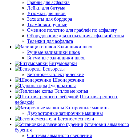
Грабли для асфальта
Лейки для битума
Утюжки для швов
Захваты для бордюра
Трамбовки ручные
Сменное полотно для граблей по асфальту
Оборудование для испытания асфальтобетона
Тележки для асфальта
Заливщики швов
Ручные заливщики швов
Битумные заливщики швов
Битумоварки
Бензорезы
Бетонорезы электрические
Швонарезчики
Гудронаторы
Тепловые копья
Штатив-треноги с
лебедкой
Затирочные машины
Двухроторные затирочные машины
Бетоносмесители
Установки алмазного
бурения
Системы алмазного сверления