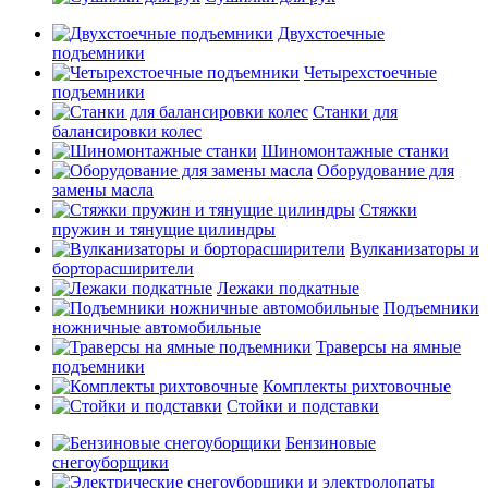
Двухстоечные
подъемники
Четырехстоечные
подъемники
Станки для
балансировки колес
Шиномонтажные станки
Оборудование для
замены масла
Стяжки
пружин и тянущие цилиндры
Вулканизаторы и
борторасширители
Лежаки подкатные
Подъемники
ножничные автомобильные
Траверсы на ямные
подъемники
Комплекты рихтовочные
Стойки и подставки
Бензиновые
снегоуборщики