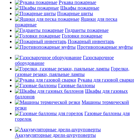
Рукава пожарные
Шкафы пожарные
Пожарные щиты
Ящики для песка
пожарные
Гидранты пожарные
Головки пожарные
Пожарный инвентарь
Противопожарные муфты
Газосварочное
оборудование
Горелки,
газовые резаки, паяльные лампы
Рукава для газовой сварки
Газовые баллоны
Шкафы для газовых
баллонов
Машины термической
резки
Газовые баллоны для
горелок
Аккумуляторные дрели-шуруповерты