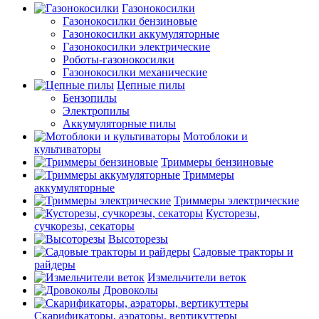
Газонокосилки
Газонокосилки бензиновые
Газонокосилки аккумуляторные
Газонокосилки электрические
Роботы-газонокосилки
Газонокосилки механические
Цепные пилы
Бензопилы
Электропилы
Аккумуляторные пилы
Мотоблоки и
культиваторы
Триммеры бензиновые
Триммеры
аккумуляторные
Триммеры электрические
Кусторезы,
сучкорезы, секаторы
Высоторезы
Садовые тракторы и
райдеры
Измельчители веток
Дровоколы
Скарификаторы, аэраторы, вертикуттеры