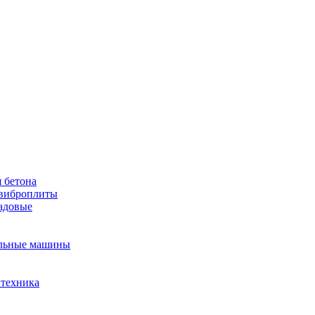
 бетона
виброплиты
садовые
льные машины
 техника