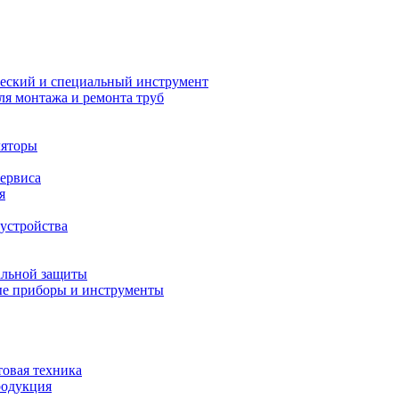
еский и специальный инструмент
ля монтажа и ремонта труб
ляторы
сервиса
я
устройства
альной защиты
е приборы и инструменты
товая техника
родукция