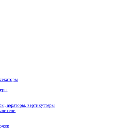
 секаторы
деры
ы, аэраторы, вертикуттеры
ылители
рожек