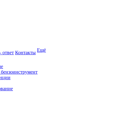
Ещё
- ответ
Контакты
ие
и бензоинструмент
анции
ование