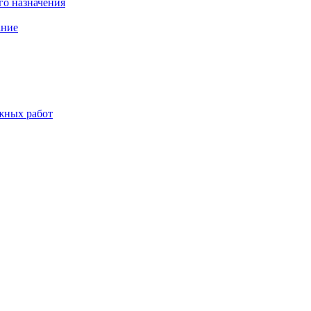
о назначения
ание
жных работ