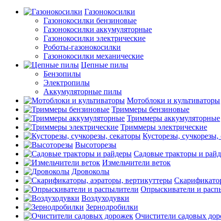
Газонокосилки
Газонокосилки бензиновые
Газонокосилки аккумуляторные
Газонокосилки электрические
Роботы-газонокосилки
Газонокосилки механические
Цепные пилы
Бензопилы
Электропилы
Аккумуляторные пилы
Мотоблоки и культиваторы
Триммеры бензиновые
Триммеры аккумуляторные
Триммеры электрические
Кусторезы, сучкорезы,
Высоторезы
Садовые тракторы и рай
Измельчители веток
Дровоколы
Скарификатор
Опрыскиватели и расп
Воздуходувки
Зернодробилки
Очистители садовых до