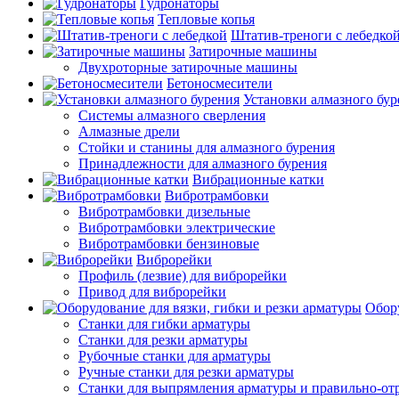
Гудронаторы
Тепловые копья
Штатив-треноги с лебедко
Затирочные машины
Двухроторные затирочные машины
Бетоносмесители
Установки алмазного бур
Системы алмазного сверления
Алмазные дрели
Стойки и станины для алмазного бурения
Принадлежности для алмазного бурения
Вибрационные катки
Вибротрамбовки
Вибротрамбовки дизельные
Вибротрамбовки электрические
Вибротрамбовки бензиновые
Виброрейки
Профиль (лезвие) для виброрейки
Привод для виброрейки
Обору
Станки для гибки арматуры
Станки для резки арматуры
Рубочные станки для арматуры
Ручные станки для резки арматуры
Станки для выпрямления арматуры и правильно-от