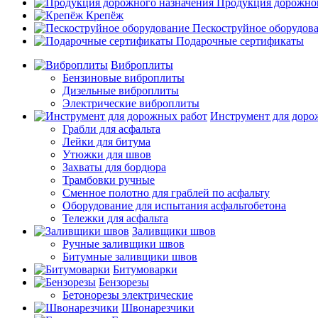
Продукция дорожног
Крепёж
Пескоструйное оборудов
Подарочные сертификаты
Виброплиты
Бензиновые виброплиты
Дизельные виброплиты
Электрические виброплиты
Инструмент для доро
Грабли для асфальта
Лейки для битума
Утюжки для швов
Захваты для бордюра
Трамбовки ручные
Сменное полотно для граблей по асфальту
Оборудование для испытания асфальтобетона
Тележки для асфальта
Заливщики швов
Ручные заливщики швов
Битумные заливщики швов
Битумоварки
Бензорезы
Бетонорезы электрические
Швонарезчики