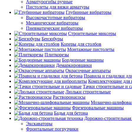
Арматурогибы ручные
Пистолеты для вязки арматуры
Глубинные вибраторы
Высокочастотные вибраторы
Механические вибраторы
Пневматические вибраторы
Строительные миксеры
Бензобуры
Коперы для столбов
Монтажные пистолеты
Плиткорезы
Бордюрные машины
Демаркировщики
Окрасочные аппараты
Правила и гладилки для
Комплектующие для 
Тачки строительные и 
Люльки строительные
Растворонасосы
Мозаично-шлифова
Фрезеровальные машины
Бадья для бетона
Дорожно-строительная
Экскаваторы
Фронтальные погрузчики