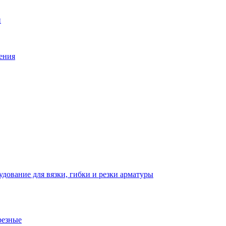
й
ения
дование для вязки, гибки и резки арматуры
резные