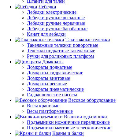
Штанги для талей
Лебедки
Лебедки электрические
Лебедки ручные рычажные
Лебедки ручные червячные
Лебедки ручные барабанные
Канат для лебедки
Такелажные тележки
Такелажные тележки поворотные
Тележки подкатные такелажные
Ручки для роликовых платформ
Домкраты
Домкраты подкатные
Домкраты гидравлические
Домкраты винтовые
Домкраты реечные
Домкраты пневматические
Гидравлические насосы
Весовое оборудование
Весы крановые
Весы платформенные
Вышки-подъемники
Подъемники ножничные передвижные
Подъемники мачтовые телескопические
Краны и балки