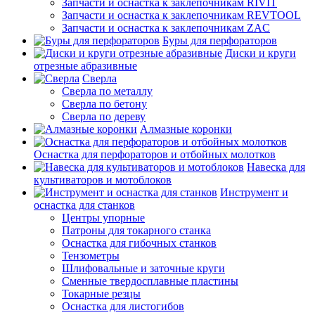
Запчасти и оснастка к заклепочникам RIVIT
Запчасти и оснастка к заклепочникам REVTOOL
Запчасти и оснастка к заклепочникам ZAC
Буры для перфораторов
Диски и круги
отрезные абразивные
Сверла
Сверла по металлу
Сверла по бетону
Сверла по дереву
Алмазные коронки
Оснастка для перфораторов и отбойных молотков
Навеска для
культиваторов и мотоблоков
Инструмент и
оснастка для станков
Центры упорные
Патроны для токарного станка
Оснастка для гибочных станков
Тензометры
Шлифовальные и заточные круги
Сменные твердосплавные пластины
Токарные резцы
Оснастка для листогибов