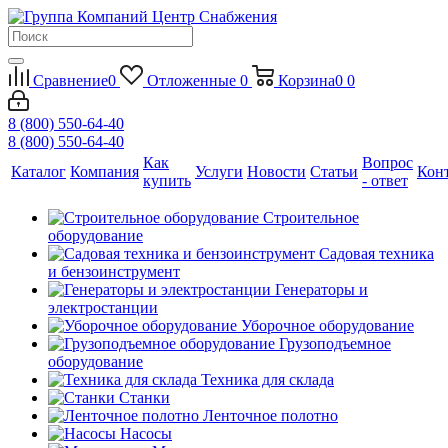
Сравнение
0
Отложенные
0
Корзина
0
0
8 (800) 550-64-40
8 (800) 550-64-40
Как
Вопрос
Каталог
Компания
Услуги
Новости
Статьи
Кон
купить
- ответ
Строительное
оборудование
Садовая техника
и бензоинструмент
Генераторы и
электростанции
Уборочное оборудование
Грузоподъемное
оборудование
Техника для склада
Станки
Ленточное полотно
Насосы