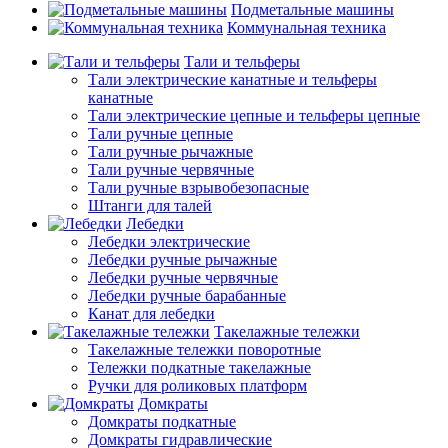
Подметальные машины
Коммунальная техника
Тали и тельферы
Тали электрические канатные и тельферы
канатные
Тали электрические цепные и тельферы цепные
Тали ручные цепные
Тали ручные рычажные
Тали ручные червячные
Тали ручные взрывобезопасные
Штанги для талей
Лебедки
Лебедки электрические
Лебедки ручные рычажные
Лебедки ручные червячные
Лебедки ручные барабанные
Канат для лебедки
Такелажные тележки
Такелажные тележки поворотные
Тележки подкатные такелажные
Ручки для роликовых платформ
Домкраты
Домкраты подкатные
Домкраты гидравлические