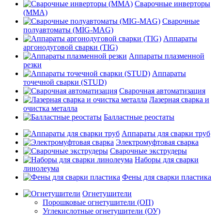
Сварочные инверторы
(MMA)
Сварочные
полуавтоматы (MIG-MAG)
Аппараты
аргонодуговой сварки (TIG)
Аппараты плазменной
резки
Аппараты
точечной сварки (STUD)
Сварочная автоматизация
Лазерная сварка и
очистка металла
Балластные реостаты
Аппараты для сварки труб
Электромуфтовая сварка
Сварочные экструдеры
Наборы для сварки
линолеума
Фены для сварки пластика
Огнетушители
Порошковые огнетушители (ОП)
Углекислотные огнетушители (ОУ)