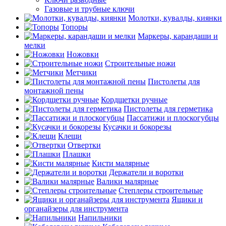
Газовые и трубные ключи
Молотки, кувалды, киянки
Топоры
Маркеры, карандаши и
мелки
Ножовки
Строительные ножи
Метчики
Пистолеты для
монтажной пены
Кордщетки ручные
Пистолеты для герметика
Пассатижи и плоскогубцы
Кусачки и бокорезы
Клещи
Отвертки
Плашки
Кисти малярные
Держатели и воротки
Валики малярные
Степлеры строительные
Ящики и
органайзеры для инструмента
Напильники