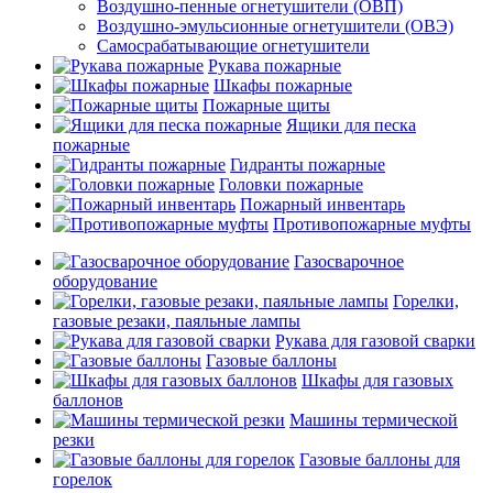
Воздушно-пенные огнетушители (ОВП)
Воздушно-эмульсионные огнетушители (ОВЭ)
Самосрабатывающие огнетушители
Рукава пожарные
Шкафы пожарные
Пожарные щиты
Ящики для песка
пожарные
Гидранты пожарные
Головки пожарные
Пожарный инвентарь
Противопожарные муфты
Газосварочное
оборудование
Горелки,
газовые резаки, паяльные лампы
Рукава для газовой сварки
Газовые баллоны
Шкафы для газовых
баллонов
Машины термической
резки
Газовые баллоны для
горелок