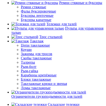
Ремни стяжные и буксиры
Ремни стяжные
Фалы буксировочные
Буксиры ленточные
Буксиры канатные
Тележки для талей
Пульты для управления
талью
Трос стальной
Такелаж
Цепи такелажные
Коуши
Зажимы для тросов
Скобы такелажные
Талрепы
Рым-болт
Рым-гайка
Карабины крепёжные
Блоки такелажные
Такелажные крюки и звенья
Ломы такелажные
Ограничители грузоподъемности для талей
Складские тележки