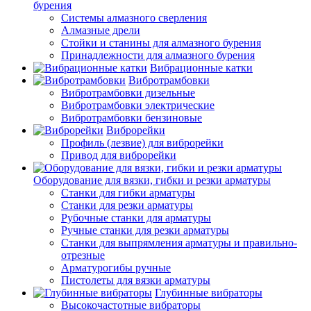
бурения
Системы алмазного сверления
Алмазные дрели
Стойки и станины для алмазного бурения
Принадлежности для алмазного бурения
Вибрационные катки
Вибротрамбовки
Вибротрамбовки дизельные
Вибротрамбовки электрические
Вибротрамбовки бензиновые
Виброрейки
Профиль (лезвие) для виброрейки
Привод для виброрейки
Оборудование для вязки, гибки и резки арматуры
Станки для гибки арматуры
Станки для резки арматуры
Рубочные станки для арматуры
Ручные станки для резки арматуры
Станки для выпрямления арматуры и правильно-
отрезные
Арматурогибы ручные
Пистолеты для вязки арматуры
Глубинные вибраторы
Высокочастотные вибраторы