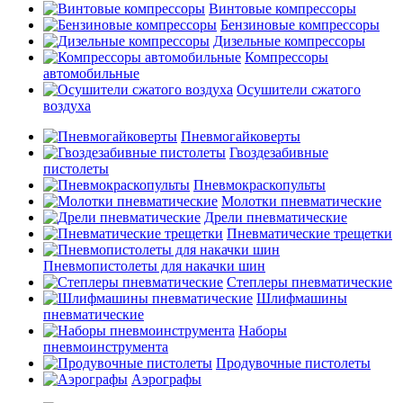
Винтовые компрессоры
Бензиновые компрессоры
Дизельные компрессоры
Компрессоры
автомобильные
Осушители сжатого
воздуха
Пневмогайковерты
Гвоздезабивные
пистолеты
Пневмокраскопульты
Молотки пневматические
Дрели пневматические
Пневматические трещетки
Пневмопистолеты для накачки шин
Степлеры пневматические
Шлифмашины
пневматические
Наборы
пневмоинструмента
Продувочные пистолеты
Аэрографы