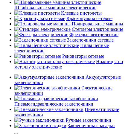
Шлифовальные машины электрические
Клеевые пистолеты
Краскопульты сетевые
Полировальные машины
Степлеры электрические
Фрезеры электрические
Заклепочники сетевые
Пилы цепные
электрические
Реноваторы сетевые
Ножницы по
металлу электрические
Аккумуляторные
заклепочники
Электрические
заклёпочники
Пневмогидравлические заклёпочники
Пневматические
заклепочники
Ручные заклепочники
Заклепочники-насадки