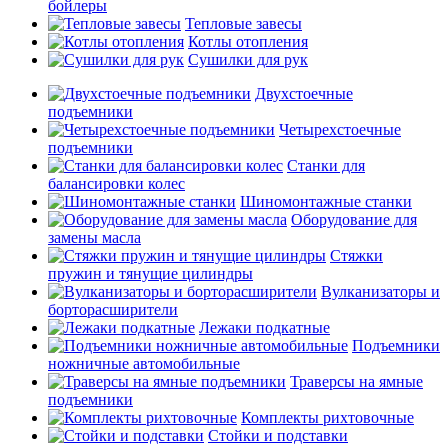
бойлеры
Тепловые завесы
Котлы отопления
Сушилки для рук
Двухстоечные
подъемники
Четырехстоечные
подъемники
Станки для
балансировки колес
Шиномонтажные станки
Оборудование для
замены масла
Стяжки
пружин и тянущие цилиндры
Вулканизаторы и
борторасширители
Лежаки подкатные
Подъемники
ножничные автомобильные
Траверсы на ямные
подъемники
Комплекты рихтовочные
Стойки и подставки