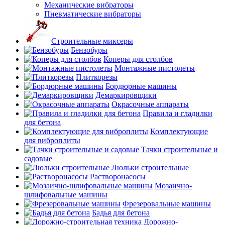
Механические вибраторы
Пневматические вибраторы
Строительные миксеры
Бензобуры
Коперы для столбов
Монтажные пистолеты
Плиткорезы
Бордюрные машины
Демаркировщики
Окрасочные аппараты
Правила и гладилки
для бетона
Комплектующие
для виброплиты
Тачки строительные и
садовые
Люльки строительные
Растворонасосы
Мозаично-
шлифовальные машины
Фрезеровальные машины
Бадья для бетона
Дорожно-