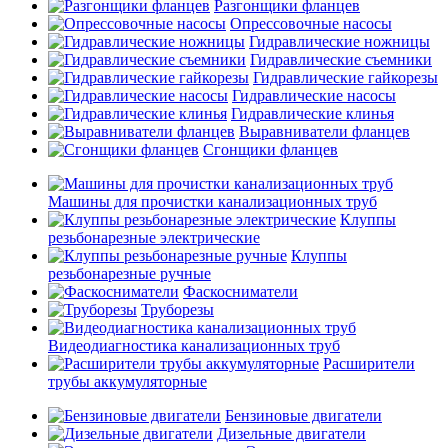
Разгонщики фланцев
Опрессовочные насосы
Гидравлические ножницы
Гидравлические съемники
Гидравлические гайкорезы
Гидравлические насосы
Гидравлические клинья
Выравниватели фланцев
Сгонщики фланцев
Машины для прочистки канализационных труб
Клуппы
резьбонарезные электрические
Клуппы
резьбонарезные ручные
Фаскосниматели
Труборезы
Видеодиагностика канализационных труб
Расширители
трубы аккумуляторные
Бензиновые двигатели
Дизельные двигатели