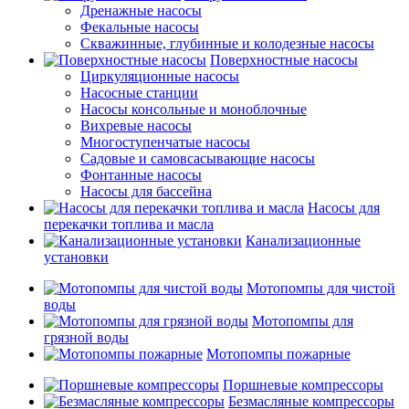
Дренажные насосы
Фекальные насосы
Скважинные, глубинные и колодезные насосы
Поверхностные насосы
Циркуляционные насосы
Насосные станции
Насосы консольные и моноблочные
Вихревые насосы
Многоступенчатые насосы
Садовые и самовсасывающие насосы
Фонтанные насосы
Насосы для бассейна
Насосы для
перекачки топлива и масла
Канализационные
установки
Мотопомпы для чистой
воды
Мотопомпы для
грязной воды
Мотопомпы пожарные
Поршневые компрессоры
Безмасляные компрессоры