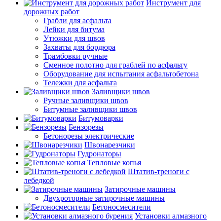
Инструмент для
дорожных работ
Грабли для асфальта
Лейки для битума
Утюжки для швов
Захваты для бордюра
Трамбовки ручные
Сменное полотно для граблей по асфальту
Оборудование для испытания асфальтобетона
Тележки для асфальта
Заливщики швов
Ручные заливщики швов
Битумные заливщики швов
Битумоварки
Бензорезы
Бетонорезы электрические
Швонарезчики
Гудронаторы
Тепловые копья
Штатив-треноги с
лебедкой
Затирочные машины
Двухроторные затирочные машины
Бетоносмесители
Установки алмазного