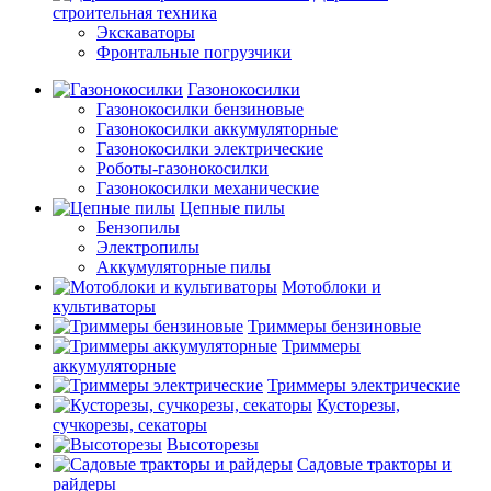
строительная техника
Экскаваторы
Фронтальные погрузчики
Газонокосилки
Газонокосилки бензиновые
Газонокосилки аккумуляторные
Газонокосилки электрические
Роботы-газонокосилки
Газонокосилки механические
Цепные пилы
Бензопилы
Электропилы
Аккумуляторные пилы
Мотоблоки и
культиваторы
Триммеры бензиновые
Триммеры
аккумуляторные
Триммеры электрические
Кусторезы,
сучкорезы, секаторы
Высоторезы
Садовые тракторы и
райдеры