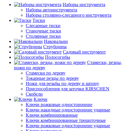
Наборы инструмента
Наборы автоинструмента
Наборы столярно-слесарного инструмента
Тиски
Слесарные тиски
Станочные тиски
Столярные тиски
Наковальни
Струбцины
Садовый инструмент
Полосогибы
Стамески, резцы,
ножи по дереву
Стамески по дереву
Токарные резцы по дереву
Ножи для резьбы по дереву и шпону
Приспособления для заточки KIRSCHEN
Скобели
Ключи
Ключи рожковые односторонние
Ключи накидные односторонние ударные
Ключи комбинированные
Ключи комбинированные трещоточные
Ключи рожковые односторонние ударные
Ключи разводные