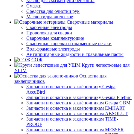
Масло для смазки цепи бензопил
Смазки
Средства для очистки рук
Масло гидравлическое
Сварочные материалы
Сварочные электроды
Проволока для сварки
Сварочные комплектующие
Сварочные горелки и плазменные резаки
Вольфрамовые электроды
Антипригарные жидкости и травильные пасты
СОЖ
Круги лепестковые для
УШМ
Оснастка для
заклепочников
Запчасти и оснастка к заклёпочнику Gesipa
AccuBird
Запчасти и оснастка к заклёпочнику Gesipa Firebird
Запчасти и оснастка к заклёпочникам Gesipa GBM
Запчасти и оснастка к заклёпочникам EMHART
Запчасти и оснастка к заклепочникам ABSOLUT
Запчасти и оснастка к заклепочникам TIME-
PROOF
Запчасти и оснастка к заклепочникам MESSER