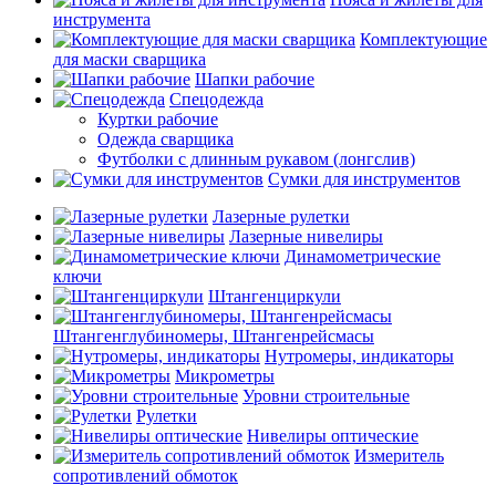
инструмента
Комплектующие
для маски сварщика
Шапки рабочие
Спецодежда
Куртки рабочие
Одежда сварщика
Футболки с длинным рукавом (лонгслив)
Сумки для инструментов
Лазерные рулетки
Лазерные нивелиры
Динамометрические
ключи
Штангенциркули
Штангенглубиномеры, Штангенрейсмасы
Нутромеры, индикаторы
Микрометры
Уровни строительные
Рулетки
Нивелиры оптические
Измеритель
сопротивлений обмоток