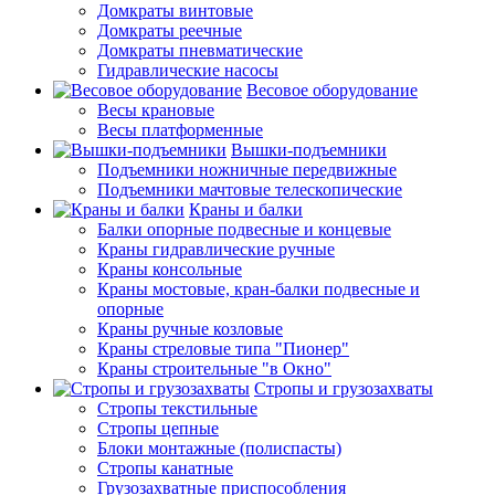
Домкраты винтовые
Домкраты реечные
Домкраты пневматические
Гидравлические насосы
Весовое оборудование
Весы крановые
Весы платформенные
Вышки-подъемники
Подъемники ножничные передвижные
Подъемники мачтовые телескопические
Краны и балки
Балки опорные подвесные и концевые
Краны гидравлические ручные
Краны консольные
Краны мостовые, кран-балки подвесные и
опорные
Краны ручные козловые
Краны стреловые типа "Пионер"
Краны строительные "в Окно"
Стропы и грузозахваты
Стропы текстильные
Стропы цепные
Блоки монтажные (полиспасты)
Стропы канатные
Грузозахватные приспособления