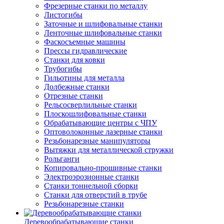
Фрезерные станки по металлу
Листогибы
Заточные и шлифовальные станки
Ленточные шлифовальные станки
Фаскосъемные машины
Прессы гидравлические
Станки для ковки
Трубогибы
Гильотины для металла
Долбежные станки
Отрезные станки
Рельсосверлильные станки
Плоскошлифовальные станки
Обрабатывающие центры с ЧПУ
Оптоволоконные лазерные станки
Резьбонарезные манипуляторы
Вытяжки для металлической стружки
Рольганги
Копировально-прошивные станки
Электроэрозионные станки
Станки тоннельной сборки
Станки для отверстий в трубе
Резьбонарезные станки
Деревообрабатывающие станки