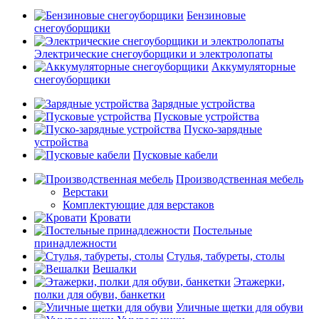
Бензиновые
снегоуборщики
Электрические снегоуборщики и электролопаты
Аккумуляторные
снегоуборщики
Зарядные устройства
Пусковые устройства
Пуско-зарядные
устройства
Пусковые кабели
Производственная мебель
Верстаки
Комплектующие для верстаков
Кровати
Постельные
принадлежности
Стулья, табуреты, столы
Вешалки
Этажерки,
полки для обуви, банкетки
Уличные щетки для обуви