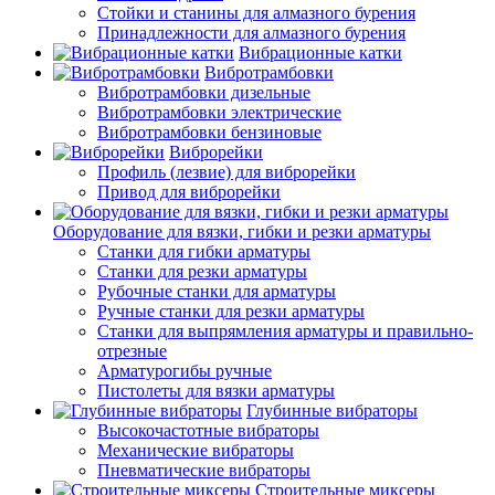
Стойки и станины для алмазного бурения
Принадлежности для алмазного бурения
Вибрационные катки
Вибротрамбовки
Вибротрамбовки дизельные
Вибротрамбовки электрические
Вибротрамбовки бензиновые
Виброрейки
Профиль (лезвие) для виброрейки
Привод для виброрейки
Оборудование для вязки, гибки и резки арматуры
Станки для гибки арматуры
Станки для резки арматуры
Рубочные станки для арматуры
Ручные станки для резки арматуры
Станки для выпрямления арматуры и правильно-
отрезные
Арматурогибы ручные
Пистолеты для вязки арматуры
Глубинные вибраторы
Высокочастотные вибраторы
Механические вибраторы
Пневматические вибраторы
Строительные миксеры