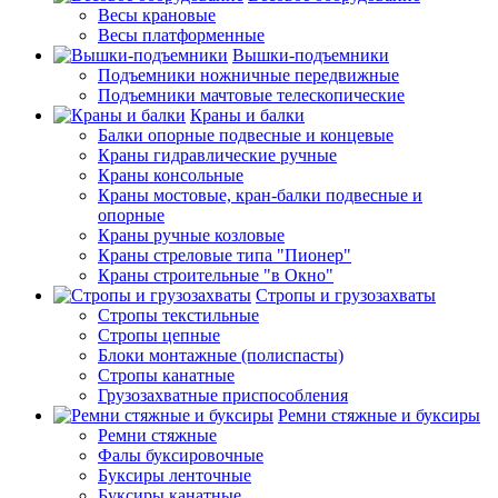
Весы крановые
Весы платформенные
Вышки-подъемники
Подъемники ножничные передвижные
Подъемники мачтовые телескопические
Краны и балки
Балки опорные подвесные и концевые
Краны гидравлические ручные
Краны консольные
Краны мостовые, кран-балки подвесные и
опорные
Краны ручные козловые
Краны стреловые типа "Пионер"
Краны строительные "в Окно"
Стропы и грузозахваты
Стропы текстильные
Стропы цепные
Блоки монтажные (полиспасты)
Стропы канатные
Грузозахватные приспособления
Ремни стяжные и буксиры
Ремни стяжные
Фалы буксировочные
Буксиры ленточные
Буксиры канатные