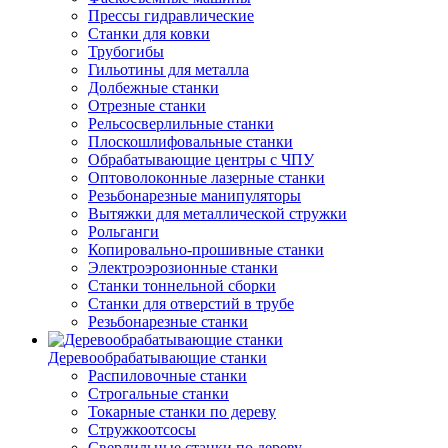
Прессы гидравлические
Станки для ковки
Трубогибы
Гильотины для металла
Долбежные станки
Отрезные станки
Рельсосверлильные станки
Плоскошлифовальные станки
Обрабатывающие центры с ЧПУ
Оптоволоконные лазерные станки
Резьбонарезные манипуляторы
Вытяжки для металлической стружки
Рольганги
Копировально-прошивные станки
Электроэрозионные станки
Станки тоннельной сборки
Станки для отверстий в трубе
Резьбонарезные станки
Деревообрабатывающие станки
Распиловочные станки
Строгальные станки
Токарные станки по дереву
Стружкоотсосы
Сверлильные станки по дереву