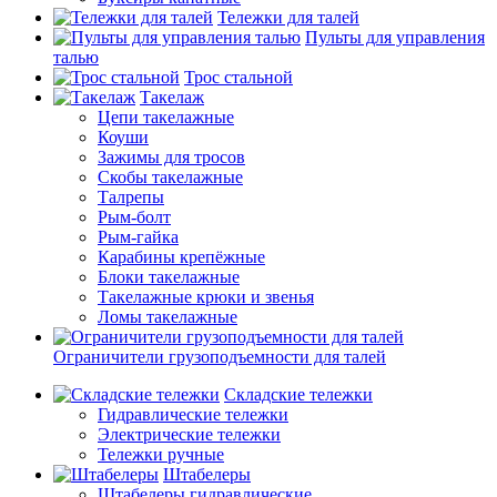
Тележки для талей
Пульты для управления
талью
Трос стальной
Такелаж
Цепи такелажные
Коуши
Зажимы для тросов
Скобы такелажные
Талрепы
Рым-болт
Рым-гайка
Карабины крепёжные
Блоки такелажные
Такелажные крюки и звенья
Ломы такелажные
Ограничители грузоподъемности для талей
Складские тележки
Гидравлические тележки
Электрические тележки
Тележки ручные
Штабелеры
Штабелеры гидравлические