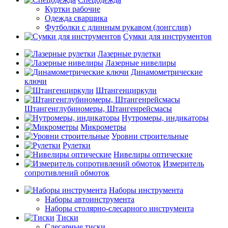
Куртки рабочие
Одежда сварщика
Футболки с длинным рукавом (лонгслив)
Сумки для инструментов
Лазерные рулетки
Лазерные нивелиры
Динамометрические
ключи
Штангенциркули
Штангенглубиномеры, Штангенрейсмасы
Нутромеры, индикаторы
Микрометры
Уровни строительные
Рулетки
Нивелиры оптические
Измеритель
сопротивлений обмоток
Наборы инструмента
Наборы автоинструмента
Наборы столярно-слесарного инструмента
Тиски
Слесарные тиски