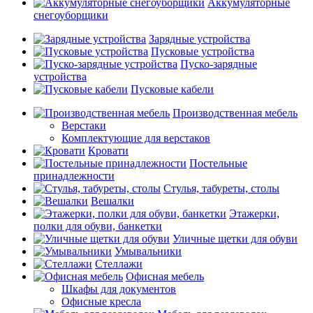
Аккумуляторные
снегоуборщики
Зарядные устройства
Пусковые устройства
Пуско-зарядные
устройства
Пусковые кабели
Производственная мебель
Верстаки
Комплектующие для верстаков
Кровати
Постельные
принадлежности
Стулья, табуреты, столы
Вешалки
Этажерки,
полки для обуви, банкетки
Уличные щетки для обуви
Умывальники
Стеллажи
Офисная мебель
Шкафы для документов
Офисные кресла