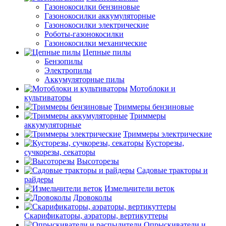
Газонокосилки бензиновые
Газонокосилки аккумуляторные
Газонокосилки электрические
Роботы-газонокосилки
Газонокосилки механические
Цепные пилы
Бензопилы
Электропилы
Аккумуляторные пилы
Мотоблоки и
культиваторы
Триммеры бензиновые
Триммеры
аккумуляторные
Триммеры электрические
Кусторезы,
сучкорезы, секаторы
Высоторезы
Садовые тракторы и
райдеры
Измельчители веток
Дровоколы
Скарификаторы, аэраторы, вертикуттеры
Опрыскиватели и