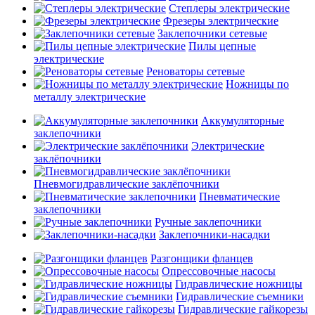
Степлеры электрические
Фрезеры электрические
Заклепочники сетевые
Пилы цепные
электрические
Реноваторы сетевые
Ножницы по
металлу электрические
Аккумуляторные
заклепочники
Электрические
заклёпочники
Пневмогидравлические заклёпочники
Пневматические
заклепочники
Ручные заклепочники
Заклепочники-насадки
Разгонщики фланцев
Опрессовочные насосы
Гидравлические ножницы
Гидравлические съемники
Гидравлические гайкорезы