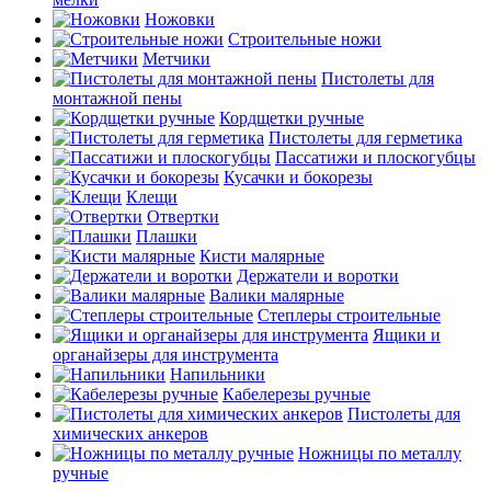
Ножовки
Строительные ножи
Метчики
Пистолеты для
монтажной пены
Кордщетки ручные
Пистолеты для герметика
Пассатижи и плоскогубцы
Кусачки и бокорезы
Клещи
Отвертки
Плашки
Кисти малярные
Держатели и воротки
Валики малярные
Степлеры строительные
Ящики и
органайзеры для инструмента
Напильники
Кабелерезы ручные
Пистолеты для
химических анкеров
Ножницы по металлу
ручные