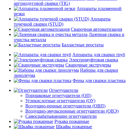
аргонодуговой сварки (TIG)
Аппараты плазменной
резки
Аппараты
точечной сварки (STUD)
Сварочная автоматизация
Лазерная сварка и
очистка металла
Балластные реостаты
Аппараты для сварки труб
Электромуфтовая сварка
Сварочные экструдеры
Наборы для сварки
линолеума
Фены для сварки пластика
Огнетушители
Порошковые огнетушители (ОП)
Углекислотные огнетушители (ОУ)
Воздушно-пенные огнетушители (ОВП)
Воздушно-эмульсионные огнетушители (ОВЭ)
Самосрабатывающие огнетушители
Рукава пожарные
Шкафы пожарные