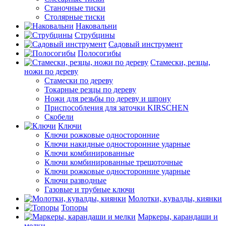
Станочные тиски
Столярные тиски
Наковальни
Струбцины
Садовый инструмент
Полосогибы
Стамески, резцы,
ножи по дереву
Стамески по дереву
Токарные резцы по дереву
Ножи для резьбы по дереву и шпону
Приспособления для заточки KIRSCHEN
Скобели
Ключи
Ключи рожковые односторонние
Ключи накидные односторонние ударные
Ключи комбинированные
Ключи комбинированные трещоточные
Ключи рожковые односторонние ударные
Ключи разводные
Газовые и трубные ключи
Молотки, кувалды, киянки
Топоры
Маркеры, карандаши и
мелки