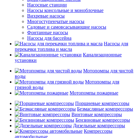
Насосные станции
Насосы консольные и моноблочные
Вихревые насосы
Многоступенчатые насосы
Садовые и самовсасывающие насосы
Фонтанные насосы
Насосы для бассейна
Насосы для
перекачки топлива и масла
Канализационные
установки
Мотопомпы для чистой
воды
Мотопомпы для
грязной воды
Мотопомпы пожарные
Поршневые компрессоры
Безмасляные компрессоры
Винтовые компрессоры
Бензиновые компрессоры
Дизельные компрессоры
Компрессоры
автомобильные