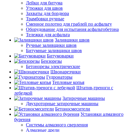
Лейки для битума
Утюжки для швов
Захваты для бордюра
Трамбовки ручные
Сменное полотно для граблей по асфальту
Оборудование для испытания асфальтобетона
Тележки для асфальта
Заливщики швов
Ручные заливщики швов
Битумные заливщики швов
Битумоварки
Бензорезы
Бетонорезы электрические
Швонарезчики
Гудронаторы
Тепловые копья
Штатив-треноги с
лебедкой
Затирочные машины
Двухроторные затирочные машины
Бетоносмесители
Установки алмазного
бурения
Системы алмазного сверления
Алмазные дрели