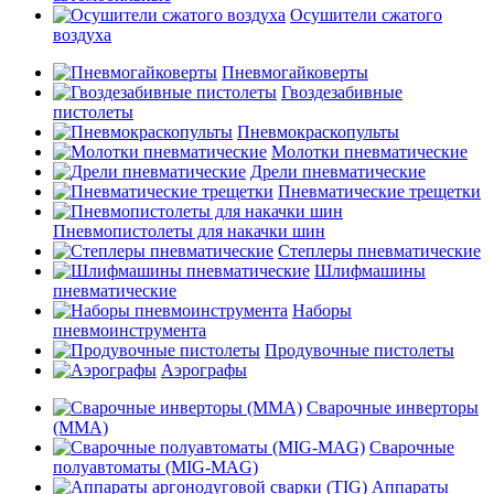
Осушители сжатого
воздуха
Пневмогайковерты
Гвоздезабивные
пистолеты
Пневмокраскопульты
Молотки пневматические
Дрели пневматические
Пневматические трещетки
Пневмопистолеты для накачки шин
Степлеры пневматические
Шлифмашины
пневматические
Наборы
пневмоинструмента
Продувочные пистолеты
Аэрографы
Сварочные инверторы
(MMA)
Сварочные
полуавтоматы (MIG-MAG)
Аппараты