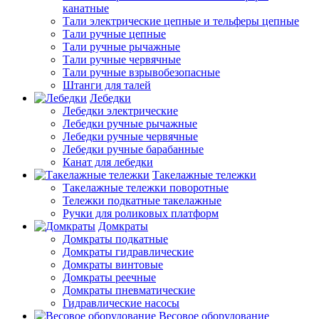
канатные
Тали электрические цепные и тельферы цепные
Тали ручные цепные
Тали ручные рычажные
Тали ручные червячные
Тали ручные взрывобезопасные
Штанги для талей
Лебедки
Лебедки электрические
Лебедки ручные рычажные
Лебедки ручные червячные
Лебедки ручные барабанные
Канат для лебедки
Такелажные тележки
Такелажные тележки поворотные
Тележки подкатные такелажные
Ручки для роликовых платформ
Домкраты
Домкраты подкатные
Домкраты гидравлические
Домкраты винтовые
Домкраты реечные
Домкраты пневматические
Гидравлические насосы
Весовое оборудование