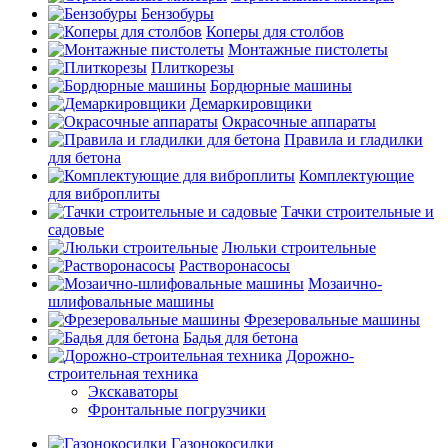
Бензобуры
Коперы для столбов
Монтажные пистолеты
Плиткорезы
Бордюрные машины
Демаркировщики
Окрасочные аппараты
Правила и гладилки
для бетона
Комплектующие
для виброплиты
Тачки строительные и
садовые
Люльки строительные
Растворонасосы
Мозаично-
шлифовальные машины
Фрезеровальные машины
Бадья для бетона
Дорожно-
строительная техника
Экскаваторы
Фронтальные погрузчики
Газонокосилки