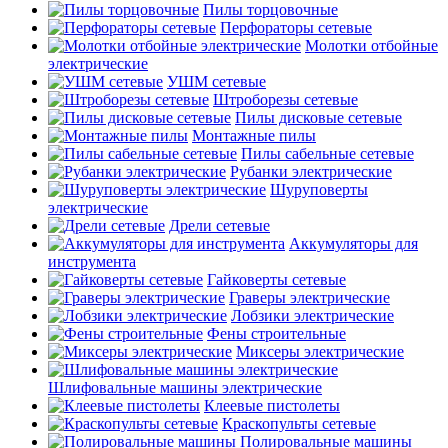
Пилы торцовочные
Перфораторы сетевые
Молотки отбойные
электрические
УШМ сетевые
Штроборезы сетевые
Пилы дисковые сетевые
Монтажные пилы
Пилы сабельные сетевые
Рубанки электрические
Шуруповерты
электрические
Дрели сетевые
Аккумуляторы для
инструмента
Гайковерты сетевые
Граверы электрические
Лобзики электрические
Фены строительные
Миксеры электрические
Шлифовальные машины электрические
Клеевые пистолеты
Краскопульты сетевые
Полировальные машины