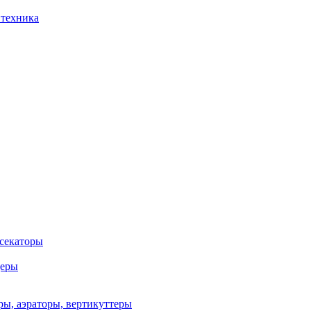
 техника
 секаторы
деры
ы, аэраторы, вертикуттеры