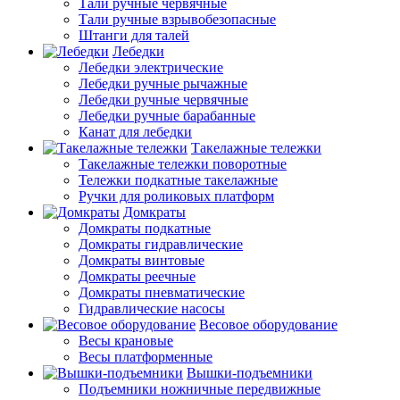
Тали ручные червячные
Тали ручные взрывобезопасные
Штанги для талей
Лебедки
Лебедки электрические
Лебедки ручные рычажные
Лебедки ручные червячные
Лебедки ручные барабанные
Канат для лебедки
Такелажные тележки
Такелажные тележки поворотные
Тележки подкатные такелажные
Ручки для роликовых платформ
Домкраты
Домкраты подкатные
Домкраты гидравлические
Домкраты винтовые
Домкраты реечные
Домкраты пневматические
Гидравлические насосы
Весовое оборудование
Весы крановые
Весы платформенные
Вышки-подъемники
Подъемники ножничные передвижные