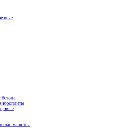
резные
 бетона
виброплиты
садовые
льные машины