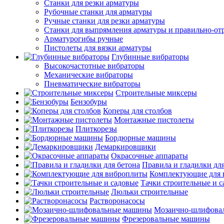
Станки для резки арматуры
Рубочные станки для арматуры
Ручные станки для резки арматуры
Станки для выпрямления арматуры и правильно-от
Арматурогибы ручные
Пистолеты для вязки арматуры
Глубинные вибраторы
Высокочастотные вибраторы
Механические вибраторы
Пневматические вибраторы
Строительные миксеры
Бензобуры
Коперы для столбов
Монтажные пистолеты
Плиткорезы
Бордюрные машины
Демаркировщики
Окрасочные аппараты
Правила и гладилки для
Комплектующие для 
Тачки строительные и 
Люльки строительные
Растворонасосы
Мозаично-шлифова
Фрезеровальные машины