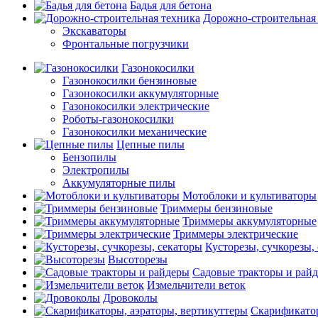
Бадья для бетона
Дорожно-строительная
Экскаваторы
Фронтальные погрузчики
Газонокосилки
Газонокосилки бензиновые
Газонокосилки аккумуляторные
Газонокосилки электрические
Роботы-газонокосилки
Газонокосилки механические
Цепные пилы
Бензопилы
Электропилы
Аккумуляторные пилы
Мотоблоки и культиваторы
Триммеры бензиновые
Триммеры аккумуляторные
Триммеры электрические
Кусторезы, сучкорезы,
Высоторезы
Садовые тракторы и рай
Измельчители веток
Дровоколы
Скарификатор