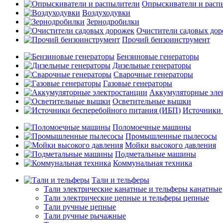
Опрыскиватели и расп
Воздуходувки
Зернодробилки
Очистители садовых до
Прочий бензоинструмент
Бензиновые генераторы
Дизельные генераторы
Сварочные генераторы
Газовые генераторы
Аккумуляторные эле
Осветительные вышки
Источники 
Поломоечные машины
Промышленные пылесосы
Мойки высокого давления
Подметальные машины
Коммунальная техника
Тали и тельферы
Тали электрические канатные и тельферы канатные
Тали электрические цепные и тельферы цепные
Тали ручные цепные
Тали ручные рычажные