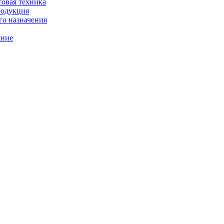
товая техника
родукция
о назначения
ание