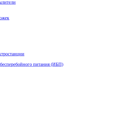
ылители
рожек
ктростанции
бесперебойного питания (ИБП)