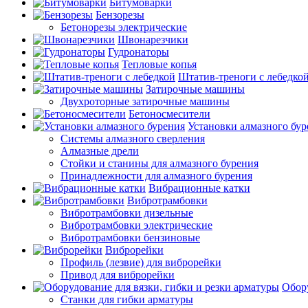
Битумоварки
Бензорезы
Бетонорезы электрические
Швонарезчики
Гудронаторы
Тепловые копья
Штатив-треноги с лебедко
Затирочные машины
Двухроторные затирочные машины
Бетоносмесители
Установки алмазного бур
Системы алмазного сверления
Алмазные дрели
Стойки и станины для алмазного бурения
Принадлежности для алмазного бурения
Вибрационные катки
Вибротрамбовки
Вибротрамбовки дизельные
Вибротрамбовки электрические
Вибротрамбовки бензиновые
Виброрейки
Профиль (лезвие) для виброрейки
Привод для виброрейки
Обору
Станки для гибки арматуры