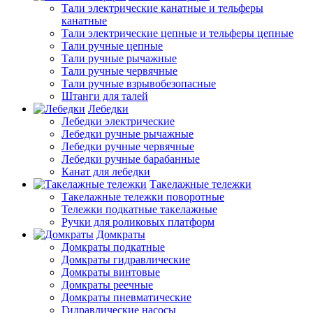
Тали электрические канатные и тельферы
канатные
Тали электрические цепные и тельферы цепные
Тали ручные цепные
Тали ручные рычажные
Тали ручные червячные
Тали ручные взрывобезопасные
Штанги для талей
Лебедки
Лебедки электрические
Лебедки ручные рычажные
Лебедки ручные червячные
Лебедки ручные барабанные
Канат для лебедки
Такелажные тележки
Такелажные тележки поворотные
Тележки подкатные такелажные
Ручки для роликовых платформ
Домкраты
Домкраты подкатные
Домкраты гидравлические
Домкраты винтовые
Домкраты реечные
Домкраты пневматические
Гидравлические насосы