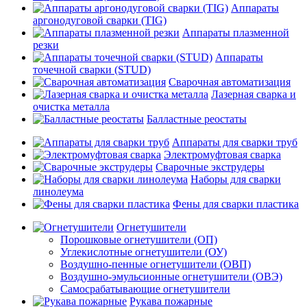
Аппараты
аргонодуговой сварки (TIG)
Аппараты плазменной
резки
Аппараты
точечной сварки (STUD)
Сварочная автоматизация
Лазерная сварка и
очистка металла
Балластные реостаты
Аппараты для сварки труб
Электромуфтовая сварка
Сварочные экструдеры
Наборы для сварки
линолеума
Фены для сварки пластика
Огнетушители
Порошковые огнетушители (ОП)
Углекислотные огнетушители (ОУ)
Воздушно-пенные огнетушители (ОВП)
Воздушно-эмульсионные огнетушители (ОВЭ)
Самосрабатывающие огнетушители
Рукава пожарные