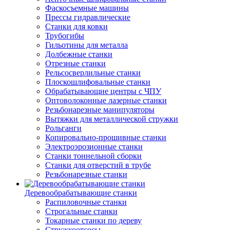
Фаскосъемные машины
Прессы гидравлические
Станки для ковки
Трубогибы
Гильотины для металла
Долбежные станки
Отрезные станки
Рельсосверлильные станки
Плоскошлифовальные станки
Обрабатывающие центры с ЧПУ
Оптоволоконные лазерные станки
Резьбонарезные манипуляторы
Вытяжки для металлической стружки
Рольганги
Копировально-прошивные станки
Электроэрозионные станки
Станки тоннельной сборки
Станки для отверстий в трубе
Резьбонарезные станки
Деревообрабатывающие станки
Распиловочные станки
Строгальные станки
Токарные станки по дереву
Стружкоотсосы