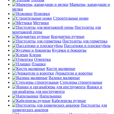
Маркеры, карандаши и
мелки
Ножовки
Строительные ножи
Метчики
Пистолеты для
монтажной пены
Кордщетки ручные
Пистолеты для герметика
Пассатижи и плоскогубцы
Кусачки и бокорезы
Клещи
Отвертки
Плашки
Кисти малярные
Держатели и воротки
Валики малярные
Степлеры строительные
Ящики и
органайзеры для инструмента
Напильники
Кабелерезы ручные
Пистолеты для
химических анкеров