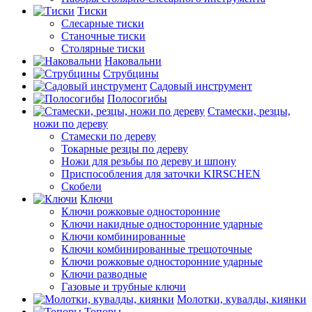
Тиски
Слесарные тиски
Станочные тиски
Столярные тиски
Наковальни
Струбцины
Садовый инструмент
Полосогибы
Стамески, резцы,
ножи по дереву
Стамески по дереву
Токарные резцы по дереву
Ножи для резьбы по дереву и шпону
Приспособления для заточки KIRSCHEN
Скобели
Ключи
Ключи рожковые односторонние
Ключи накидные односторонние ударные
Ключи комбинированные
Ключи комбинированные трещоточные
Ключи рожковые односторонние ударные
Ключи разводные
Газовые и трубные ключи
Молотки, кувалды, киянки
Топоры