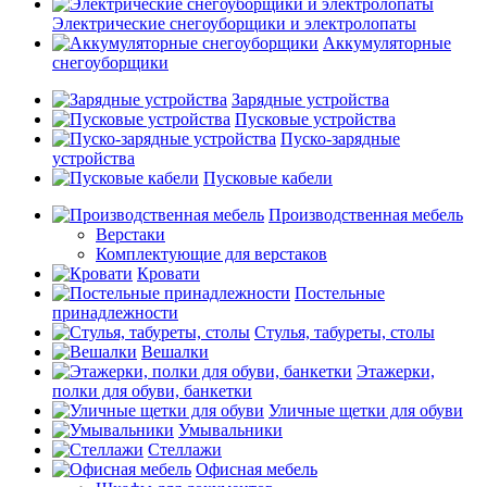
Электрические снегоуборщики и электролопаты
Аккумуляторные
снегоуборщики
Зарядные устройства
Пусковые устройства
Пуско-зарядные
устройства
Пусковые кабели
Производственная мебель
Верстаки
Комплектующие для верстаков
Кровати
Постельные
принадлежности
Стулья, табуреты, столы
Вешалки
Этажерки,
полки для обуви, банкетки
Уличные щетки для обуви
Умывальники
Стеллажи
Офисная мебель