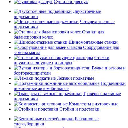
Сушилки для рук
Двухстоечные
подъемники
Четырехстоечные
подъемники
Станки для
балансировки колес
Шиномонтажные станки
Оборудование для
замены масла
Стяжки
пружин и тянущие цилиндры
Вулканизаторы и
борторасширители
Лежаки подкатные
Подъемники
ножничные автомобильные
Траверсы на ямные
подъемники
Комплекты рихтовочные
Стойки и подставки
Бензиновые
снегоуборщики