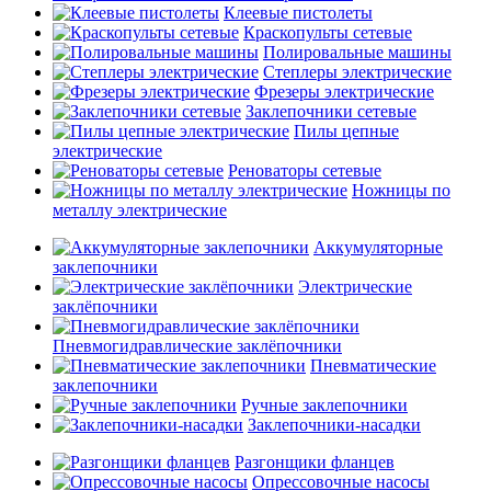
Клеевые пистолеты
Краскопульты сетевые
Полировальные машины
Степлеры электрические
Фрезеры электрические
Заклепочники сетевые
Пилы цепные
электрические
Реноваторы сетевые
Ножницы по
металлу электрические
Аккумуляторные
заклепочники
Электрические
заклёпочники
Пневмогидравлические заклёпочники
Пневматические
заклепочники
Ручные заклепочники
Заклепочники-насадки
Разгонщики фланцев
Опрессовочные насосы