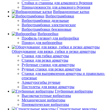
Стойки и станины для алмазного бурения
Принадлежности для алмазного бурения
Вибрационные катки
Вибротрамбовки
Вибротрамбовки дизельные
Вибротрамбовки электрические
Вибротрамбовки бензиновые
Виброрейки
Профиль (лезвие) для виброрейки
Привод для виброрейки
Оборудование для вязки, гибки и резки арматуры
Станки для гибки арматуры
Станки для резки арматуры
Рубочные станки для арматуры
Ручные станки для резки арматуры
Станки для выпрямления арматуры и правильно-
отрезные
Арматурогибы ручные
Пистолеты для вязки арматуры
Глубинные вибраторы
Высокочастотные вибраторы
Механические вибраторы
Пневматические вибраторы
Строительные миксеры