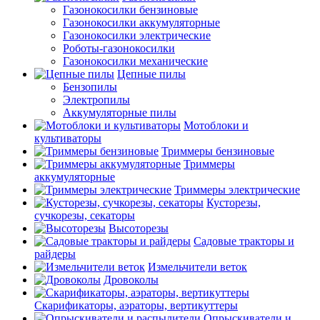
Газонокосилки бензиновые
Газонокосилки аккумуляторные
Газонокосилки электрические
Роботы-газонокосилки
Газонокосилки механические
Цепные пилы
Бензопилы
Электропилы
Аккумуляторные пилы
Мотоблоки и
культиваторы
Триммеры бензиновые
Триммеры
аккумуляторные
Триммеры электрические
Кусторезы,
сучкорезы, секаторы
Высоторезы
Садовые тракторы и
райдеры
Измельчители веток
Дровоколы
Скарификаторы, аэраторы, вертикуттеры
Опрыскиватели и