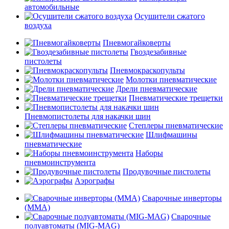
автомобильные
Осушители сжатого
воздуха
Пневмогайковерты
Гвоздезабивные
пистолеты
Пневмокраскопульты
Молотки пневматические
Дрели пневматические
Пневматические трещетки
Пневмопистолеты для накачки шин
Степлеры пневматические
Шлифмашины
пневматические
Наборы
пневмоинструмента
Продувочные пистолеты
Аэрографы
Сварочные инверторы
(MMA)
Сварочные
полуавтоматы (MIG-MAG)