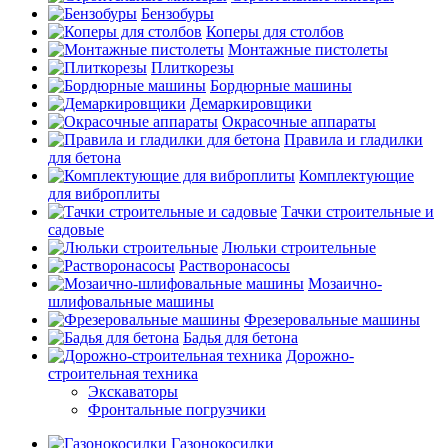
Бензобуры
Коперы для столбов
Монтажные пистолеты
Плиткорезы
Бордюрные машины
Демаркировщики
Окрасочные аппараты
Правила и гладилки
для бетона
Комплектующие
для виброплиты
Тачки строительные и
садовые
Люльки строительные
Растворонасосы
Мозаично-
шлифовальные машины
Фрезеровальные машины
Бадья для бетона
Дорожно-
строительная техника
Экскаваторы
Фронтальные погрузчики
Газонокосилки