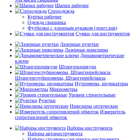
Шапки рабочие
Спецодежда
Куртки рабочие
Одежда сварщика
Футболки с длинным рукавом (лонгслив)
Сумки для инструментов
Лазерные рулетки
Лазерные нивелиры
Динамометрические
ключи
Штангенциркули
Штангенглубиномеры, Штангенрейсмасы
Нутромеры, индикаторы
Микрометры
Уровни строительные
Рулетки
Нивелиры оптические
Измеритель
сопротивлений обмоток
Наборы инструмента
Наборы автоинструмента
Наборы столярно-слесарного инструмента