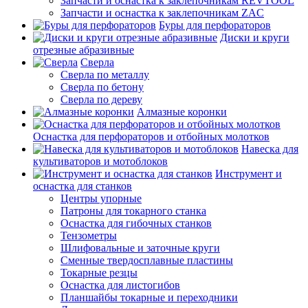
Запчасти и оснастка к заклепочникам REVTOOL
Запчасти и оснастка к заклепочникам ZAC
Буры для перфораторов
Диски и круги
отрезные абразивные
Сверла
Сверла по металлу
Сверла по бетону
Сверла по дереву
Алмазные коронки
Оснастка для перфораторов и отбойных молотков
Навеска для
культиваторов и мотоблоков
Инструмент и
оснастка для станков
Центры упорные
Патроны для токарного станка
Оснастка для гибочных станков
Тензометры
Шлифовальные и заточные круги
Сменные твердосплавные пластины
Токарные резцы
Оснастка для листогибов
Планшайбы токарные и переходники