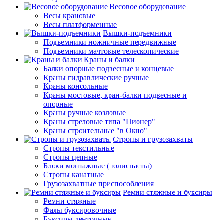
Весовое оборудование
Весы крановые
Весы платформенные
Вышки-подъемники
Подъемники ножничные передвижные
Подъемники мачтовые телескопические
Краны и балки
Балки опорные подвесные и концевые
Краны гидравлические ручные
Краны консольные
Краны мостовые, кран-балки подвесные и
опорные
Краны ручные козловые
Краны стреловые типа "Пионер"
Краны строительные "в Окно"
Стропы и грузозахваты
Стропы текстильные
Стропы цепные
Блоки монтажные (полиспасты)
Стропы канатные
Грузозахватные приспособления
Ремни стяжные и буксиры
Ремни стяжные
Фалы буксировочные
Буксиры ленточные