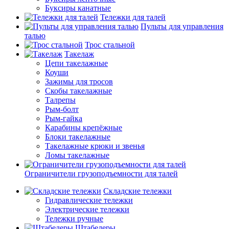
Буксиры канатные
Тележки для талей
Пульты для управления
талью
Трос стальной
Такелаж
Цепи такелажные
Коуши
Зажимы для тросов
Скобы такелажные
Талрепы
Рым-болт
Рым-гайка
Карабины крепёжные
Блоки такелажные
Такелажные крюки и звенья
Ломы такелажные
Ограничители грузоподъемности для талей
Складские тележки
Гидравлические тележки
Электрические тележки
Тележки ручные
Штабелеры