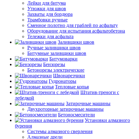
Лейки для битума
Утюжки для швов
Захваты для бордюра
Трамбовки ручные
Сменное полотно для граблей по асфальту
Оборудование для испытания асфальтобетона
Тележки для асфальта
Заливщики швов
Ручные заливщики швов
Битумные заливщики швов
Битумоварки
Бензорезы
Бетонорезы электрические
Швонарезчики
Гудронаторы
Тепловые копья
Штатив-треноги с
лебедкой
Затирочные машины
Двухроторные затирочные машины
Бетоносмесители
Установки алмазного
бурения
Системы алмазного сверления
Алмазные дрели