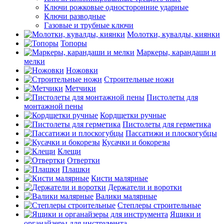
Ключи рожковые односторонние ударные
Ключи разводные
Газовые и трубные ключи
Молотки, кувалды, киянки
Топоры
Маркеры, карандаши и
мелки
Ножовки
Строительные ножи
Метчики
Пистолеты для
монтажной пены
Кордщетки ручные
Пистолеты для герметика
Пассатижи и плоскогубцы
Кусачки и бокорезы
Клещи
Отвертки
Плашки
Кисти малярные
Держатели и воротки
Валики малярные
Степлеры строительные
Ящики и
органайзеры для инструмента