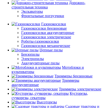
Дорожно-
строительная техника
Экскаваторы
Фронтальные погрузчики
Газонокосилки
Газонокосилки бензиновые
Газонокосилки аккумуляторные
Газонокосилки электрические
Роботы-газонокосилки
Газонокосилки механические
Цепные пилы
Бензопилы
Электропилы
Аккумуляторные пилы
Мотоблоки и
культиваторы
Триммеры бензиновые
Триммеры
аккумуляторные
Триммеры электрические
Кусторезы,
сучкорезы, секаторы
Высоторезы
Садовые тракторы и