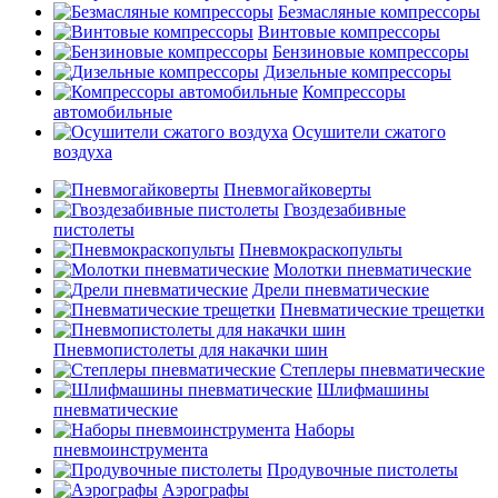
Безмасляные компрессоры
Винтовые компрессоры
Бензиновые компрессоры
Дизельные компрессоры
Компрессоры
автомобильные
Осушители сжатого
воздуха
Пневмогайковерты
Гвоздезабивные
пистолеты
Пневмокраскопульты
Молотки пневматические
Дрели пневматические
Пневматические трещетки
Пневмопистолеты для накачки шин
Степлеры пневматические
Шлифмашины
пневматические
Наборы
пневмоинструмента
Продувочные пистолеты
Аэрографы