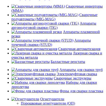
Сварочные инверторы
(MMA)
Сварочные
полуавтоматы (MIG-MAG)
Аппараты
аргонодуговой сварки (TIG)
Аппараты плазменной
резки
Аппараты
точечной сварки (STUD)
Сварочная автоматизация
Лазерная сварка и
очистка металла
Балластные реостаты
Аппараты для сварки труб
Электромуфтовая сварка
Сварочные экструдеры
Наборы для сварки
линолеума
Фены для сварки пластика
Огнетушители
Порошковые огнетушители (ОП)