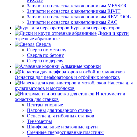
PROOF
Запчасти и оснастка к заклепочникам MESSER
Запчасти и оснастка к заклепочникам RIVIT
Запчасти и оснастка к заклепочникам REVTOOL
Запчасти и оснастка к заклепочникам ZAC
Буры для перфораторов
Диски и круги
отрезные абразивные
Сверла
Сверла по металлу
Сверла по бетону
Сверла по дереву
Алмазные коронки
Оснастка для перфораторов и отбойных молотков
Навеска для
культиваторов и мотоблоков
Инструмент и
оснастка для станков
Центры упорные
Патроны для токарного станка
Оснастка для гибочных станков
Тензометры
Шлифовальные и заточные круги
Сменные твердосплавные пластины