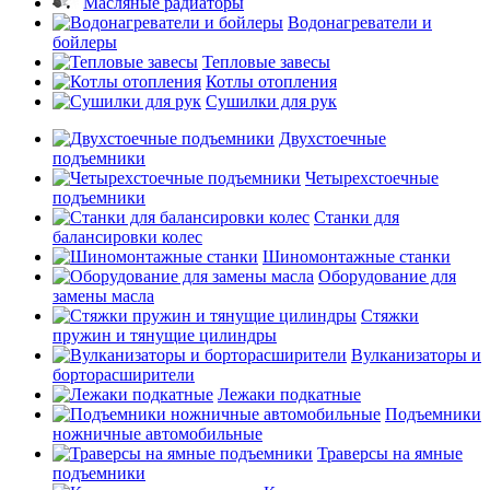
Масляные радиаторы
Водонагреватели и
бойлеры
Тепловые завесы
Котлы отопления
Сушилки для рук
Двухстоечные
подъемники
Четырехстоечные
подъемники
Станки для
балансировки колес
Шиномонтажные станки
Оборудование для
замены масла
Стяжки
пружин и тянущие цилиндры
Вулканизаторы и
борторасширители
Лежаки подкатные
Подъемники
ножничные автомобильные
Траверсы на ямные
подъемники