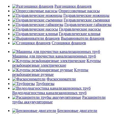
Разгонщики фланцев
Опрессовочные насосы
Гидравлические ножницы
Гидравлические съемники
Гидравлические гайкорезы
Гидравлические насосы
Гидравлические клинья
Выравниватели фланцев
Сгонщики фланцев
Машины для прочистки канализационных труб
Клуппы
резьбонарезные электрические
Клуппы
резьбонарезные ручные
Фаскосниматели
Труборезы
Видеодиагностика канализационных труб
Расширители
трубы аккумуляторные
Бензиновые двигатели