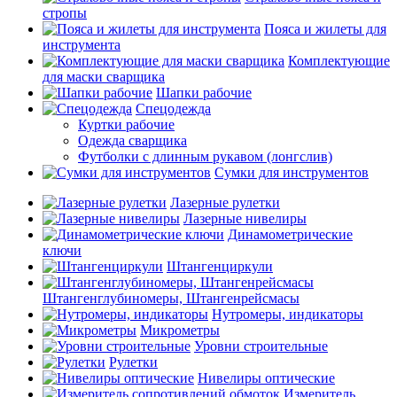
стропы
Пояса и жилеты для
инструмента
Комплектующие
для маски сварщика
Шапки рабочие
Спецодежда
Куртки рабочие
Одежда сварщика
Футболки с длинным рукавом (лонгслив)
Сумки для инструментов
Лазерные рулетки
Лазерные нивелиры
Динамометрические
ключи
Штангенциркули
Штангенглубиномеры, Штангенрейсмасы
Нутромеры, индикаторы
Микрометры
Уровни строительные
Рулетки
Нивелиры оптические
Измеритель