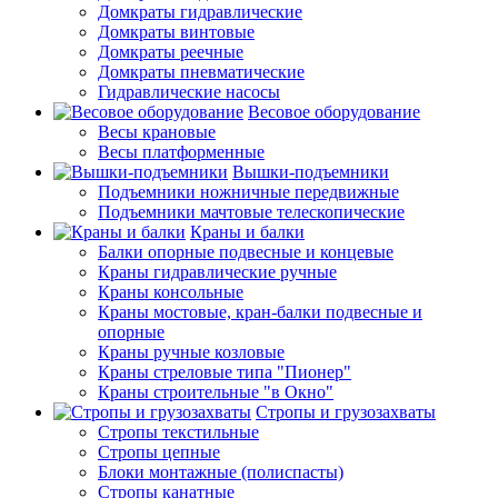
Домкраты гидравлические
Домкраты винтовые
Домкраты реечные
Домкраты пневматические
Гидравлические насосы
Весовое оборудование
Весы крановые
Весы платформенные
Вышки-подъемники
Подъемники ножничные передвижные
Подъемники мачтовые телескопические
Краны и балки
Балки опорные подвесные и концевые
Краны гидравлические ручные
Краны консольные
Краны мостовые, кран-балки подвесные и
опорные
Краны ручные козловые
Краны стреловые типа "Пионер"
Краны строительные "в Окно"
Стропы и грузозахваты
Стропы текстильные
Стропы цепные
Блоки монтажные (полиспасты)
Стропы канатные