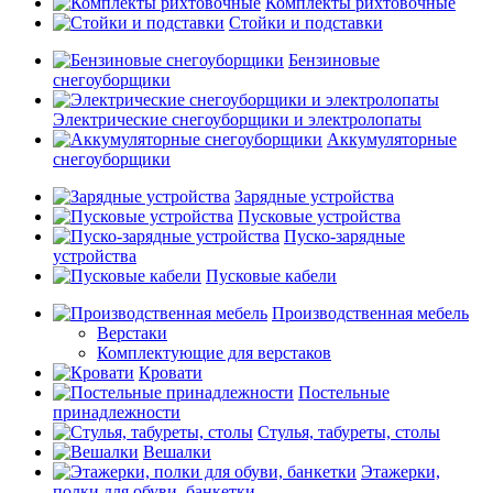
Комплекты рихтовочные
Стойки и подставки
Бензиновые
снегоуборщики
Электрические снегоуборщики и электролопаты
Аккумуляторные
снегоуборщики
Зарядные устройства
Пусковые устройства
Пуско-зарядные
устройства
Пусковые кабели
Производственная мебель
Верстаки
Комплектующие для верстаков
Кровати
Постельные
принадлежности
Стулья, табуреты, столы
Вешалки
Этажерки,
полки для обуви, банкетки