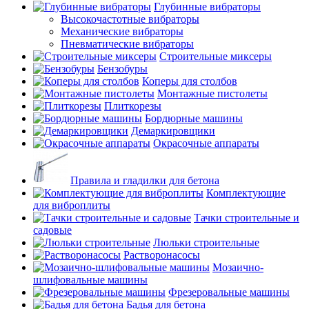
Глубинные вибраторы
Высокочастотные вибраторы
Механические вибраторы
Пневматические вибраторы
Строительные миксеры
Бензобуры
Коперы для столбов
Монтажные пистолеты
Плиткорезы
Бордюрные машины
Демаркировщики
Окрасочные аппараты
Правила и гладилки для бетона
Комплектующие
для виброплиты
Тачки строительные и
садовые
Люльки строительные
Растворонасосы
Мозаично-
шлифовальные машины
Фрезеровальные машины
Бадья для бетона