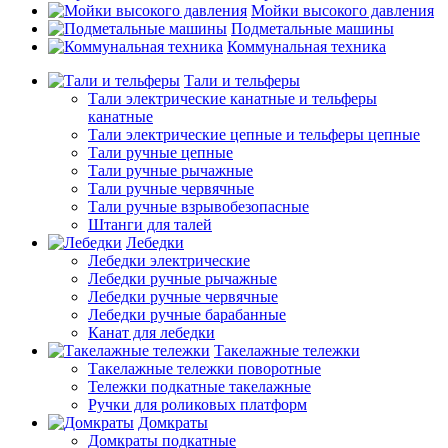
Мойки высокого давления
Подметальные машины
Коммунальная техника
Тали и тельферы
Тали электрические канатные и тельферы
канатные
Тали электрические цепные и тельферы цепные
Тали ручные цепные
Тали ручные рычажные
Тали ручные червячные
Тали ручные взрывобезопасные
Штанги для талей
Лебедки
Лебедки электрические
Лебедки ручные рычажные
Лебедки ручные червячные
Лебедки ручные барабанные
Канат для лебедки
Такелажные тележки
Такелажные тележки поворотные
Тележки подкатные такелажные
Ручки для роликовых платформ
Домкраты
Домкраты подкатные