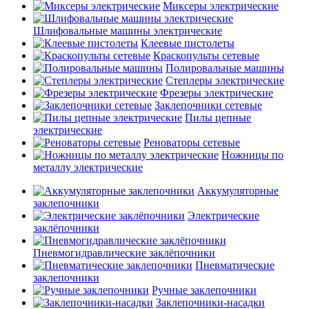
Миксеры электрические
Шлифовальные машины электрические
Клеевые пистолеты
Краскопульты сетевые
Полировальные машины
Степлеры электрические
Фрезеры электрические
Заклепочники сетевые
Пилы цепные
электрические
Реноваторы сетевые
Ножницы по
металлу электрические
Аккумуляторные
заклепочники
Электрические
заклёпочники
Пневмогидравлические заклёпочники
Пневматические
заклепочники
Ручные заклепочники
Заклепочники-насадки