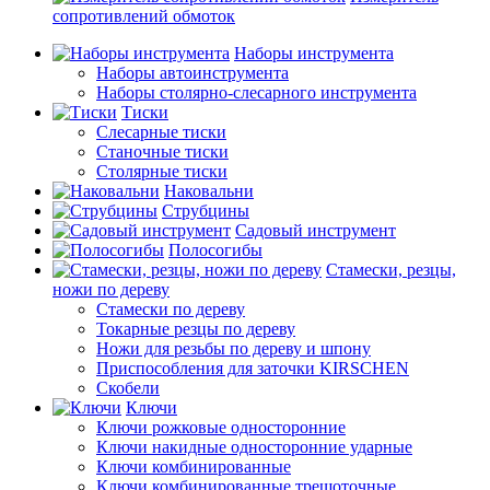
сопротивлений обмоток
Наборы инструмента
Наборы автоинструмента
Наборы столярно-слесарного инструмента
Тиски
Слесарные тиски
Станочные тиски
Столярные тиски
Наковальни
Струбцины
Садовый инструмент
Полосогибы
Стамески, резцы,
ножи по дереву
Стамески по дереву
Токарные резцы по дереву
Ножи для резьбы по дереву и шпону
Приспособления для заточки KIRSCHEN
Скобели
Ключи
Ключи рожковые односторонние
Ключи накидные односторонние ударные
Ключи комбинированные
Ключи комбинированные трещоточные