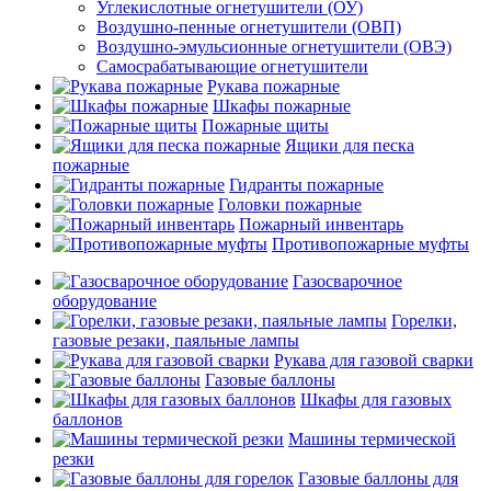
Углекислотные огнетушители (ОУ)
Воздушно-пенные огнетушители (ОВП)
Воздушно-эмульсионные огнетушители (ОВЭ)
Самосрабатывающие огнетушители
Рукава пожарные
Шкафы пожарные
Пожарные щиты
Ящики для песка
пожарные
Гидранты пожарные
Головки пожарные
Пожарный инвентарь
Противопожарные муфты
Газосварочное
оборудование
Горелки,
газовые резаки, паяльные лампы
Рукава для газовой сварки
Газовые баллоны
Шкафы для газовых
баллонов
Машины термической
резки
Газовые баллоны для