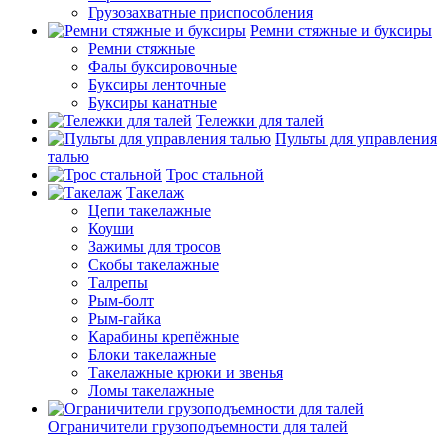
Грузозахватные приспособления
Ремни стяжные и буксиры
Ремни стяжные
Фалы буксировочные
Буксиры ленточные
Буксиры канатные
Тележки для талей
Пульты для управления
талью
Трос стальной
Такелаж
Цепи такелажные
Коуши
Зажимы для тросов
Скобы такелажные
Талрепы
Рым-болт
Рым-гайка
Карабины крепёжные
Блоки такелажные
Такелажные крюки и звенья
Ломы такелажные
Ограничители грузоподъемности для талей