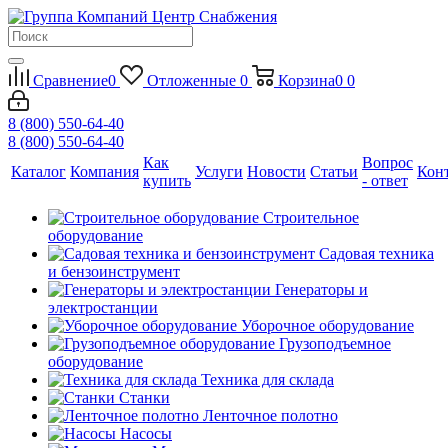
Сравнение
0
Отложенные
0
Корзина
0
0
8 (800) 550-64-40
8 (800) 550-64-40
Как
Вопрос
Каталог
Компания
Услуги
Новости
Статьи
Кон
купить
- ответ
Строительное
оборудование
Садовая техника
и бензоинструмент
Генераторы и
электростанции
Уборочное оборудование
Грузоподъемное
оборудование
Техника для склада
Станки
Ленточное полотно
Насосы