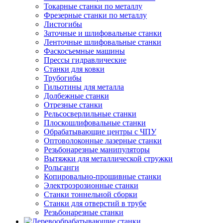
Токарные станки по металлу
Фрезерные станки по металлу
Листогибы
Заточные и шлифовальные станки
Ленточные шлифовальные станки
Фаскосъемные машины
Прессы гидравлические
Станки для ковки
Трубогибы
Гильотины для металла
Долбежные станки
Отрезные станки
Рельсосверлильные станки
Плоскошлифовальные станки
Обрабатывающие центры с ЧПУ
Оптоволоконные лазерные станки
Резьбонарезные манипуляторы
Вытяжки для металлической стружки
Рольганги
Копировально-прошивные станки
Электроэрозионные станки
Станки тоннельной сборки
Станки для отверстий в трубе
Резьбонарезные станки