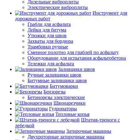
Дизельные виброплиты
Электрические виброплиты
Инструмент для
дорожных работ
Грабли для асфальта
Лейки для битума
Утюжки для швов
Захваты для бордюра
Трамбовки ручные
Сменное полотно для граблей по асфальту
Оборудование для испытания асфальтобетона
Тележки для асфальта
Заливщики швов
Ручные заливщики швов
Битумные заливщики швов
Битумоварки
Бензорезы
Бетонорезы электрические
Швонарезчики
Гудронаторы
Тепловые копья
Штатив-треноги с
лебедкой
Затирочные машины
Двухроторные затирочные машины