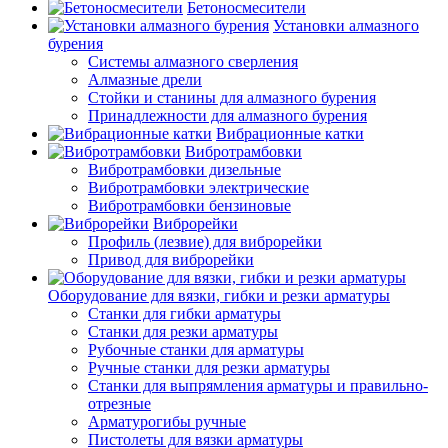
Бетоносмесители
Установки алмазного
бурения
Системы алмазного сверления
Алмазные дрели
Стойки и станины для алмазного бурения
Принадлежности для алмазного бурения
Вибрационные катки
Вибротрамбовки
Вибротрамбовки дизельные
Вибротрамбовки электрические
Вибротрамбовки бензиновые
Виброрейки
Профиль (лезвие) для виброрейки
Привод для виброрейки
Оборудование для вязки, гибки и резки арматуры
Станки для гибки арматуры
Станки для резки арматуры
Рубочные станки для арматуры
Ручные станки для резки арматуры
Станки для выпрямления арматуры и правильно-
отрезные
Арматурогибы ручные
Пистолеты для вязки арматуры