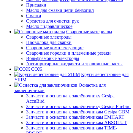
Присадки
Масло для смазки цепи бензопил
Смазки
Средства для очистки рук
Масло гидравлическое
Сварочные материалы
Сварочные электроды
Проволока для сварки
Сварочные комплектующие
Сварочные горелки и плазменные резаки
Вольфрамовые электроды
Антипригарные жидкости и травильные пасты
СОЖ
Круги лепестковые для
УШМ
Оснастка для
заклепочников
Запчасти и оснастка к заклёпочнику Gesipa
AccuBird
Запчасти и оснастка к заклёпочнику Gesipa Firebird
Запчасти и оснастка к заклёпочникам Gesipa GBM
Запчасти и оснастка к заклёпочникам EMHART
Запчасти и оснастка к заклепочникам ABSOLUT
Запчасти и оснастка к заклепочникам TIME-