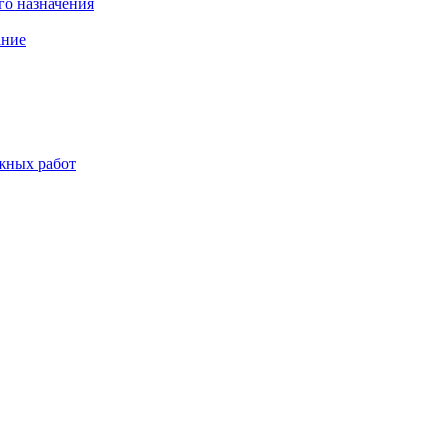
о назначения
ание
жных работ