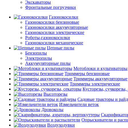
Экскаваторы
Фронтальные погрузчики
Газонокосилки
Газонокосилки бензиновые
Газонокосилки аккумуляторные
Газонокосилки электрические
Роботы-газонокосилки
Газонокосилки механические
Цепные пилы
Бензопилы
Электропилы
Аккумуляторные пилы
Мотоблоки и культиваторы
Триммеры бензиновые
Триммеры аккумуляторные
Триммеры электрические
Кусторезы, сучкорезы,
Высоторезы
Садовые тракторы и рай
Измельчители веток
Дровоколы
Скарификатор
Опрыскиватели и расп
Воздуходувки