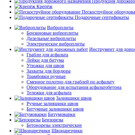
Продукция дорожног
Крепёж
Пескоструйное оборудов
Подарочные сертификаты
Виброплиты
Бензиновые виброплиты
Дизельные виброплиты
Электрические виброплиты
Инструмент для доро
Грабли для асфальта
Лейки для битума
Утюжки для швов
Захваты для бордюра
Трамбовки ручные
Сменное полотно для граблей по асфальту
Оборудование для испытания асфальтобетона
Тележки для асфальта
Заливщики швов
Ручные заливщики швов
Битумные заливщики швов
Битумоварки
Бензорезы
Бетонорезы электрические
Швонарезчики