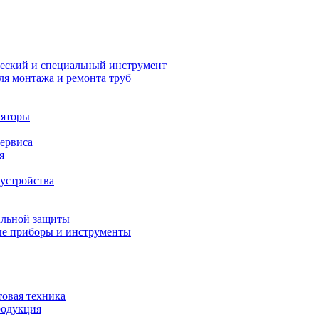
еский и специальный инструмент
ля монтажа и ремонта труб
ляторы
сервиса
я
устройства
альной защиты
е приборы и инструменты
товая техника
родукция