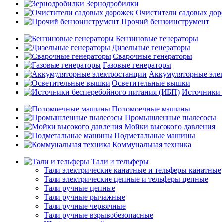
Зернодробилки
Очистители садовых до
Прочий бензоинструмент
Бензиновые генераторы
Дизельные генераторы
Сварочные генераторы
Газовые генераторы
Аккумуляторные эле
Осветительные вышки
Источники 
Поломоечные машины
Промышленные пылесосы
Мойки высокого давления
Подметальные машины
Коммунальная техника
Тали и тельферы
Тали электрические канатные и тельферы канатные
Тали электрические цепные и тельферы цепные
Тали ручные цепные
Тали ручные рычажные
Тали ручные червячные
Тали ручные взрывобезопасные