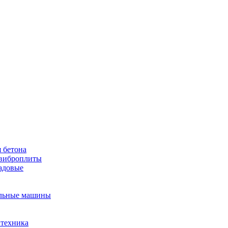
 бетона
виброплиты
садовые
льные машины
 техника