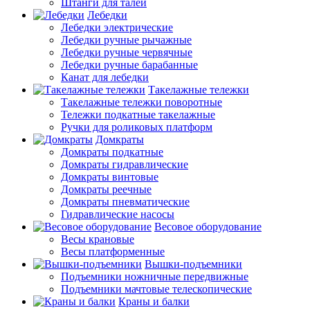
Штанги для талей
Лебедки
Лебедки электрические
Лебедки ручные рычажные
Лебедки ручные червячные
Лебедки ручные барабанные
Канат для лебедки
Такелажные тележки
Такелажные тележки поворотные
Тележки подкатные такелажные
Ручки для роликовых платформ
Домкраты
Домкраты подкатные
Домкраты гидравлические
Домкраты винтовые
Домкраты реечные
Домкраты пневматические
Гидравлические насосы
Весовое оборудование
Весы крановые
Весы платформенные
Вышки-подъемники
Подъемники ножничные передвижные
Подъемники мачтовые телескопические
Краны и балки