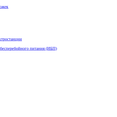
рожек
ктростанции
бесперебойного питания (ИБП)