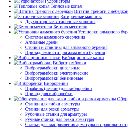
Гудронаторы
Тепловые копья
Штатив-треноги с лебедко
Затирочные машины
Двухроторные затирочные машины
Бетоносмесители
Установки алмазного бур
Системы алмазного сверления
Алмазные дрели
Стойки и станины для алмазного бурения
Принадлежности для алмазного бурения
Вибрационные катки
Вибротрамбовки
Вибротрамбовки дизельные
Вибротрамбовки электрические
Вибротрамбовки бензиновые
Виброрейки
Профиль (лезвие) для виброрейки
Привод для виброрейки
Обору
Станки для гибки арматуры
Станки для резки арматуры
Рубочные станки для арматуры
Ручные станки для резки арматуры
Станки для выпрямления арматуры и правильно-от