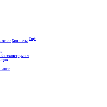
Ещё
- ответ
Контакты
ие
и бензоинструмент
анции
ование