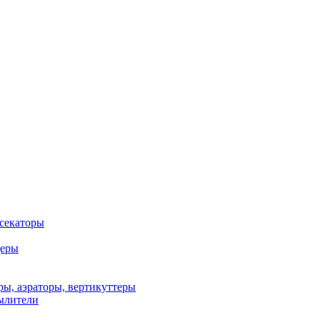
 секаторы
деры
ы, аэраторы, вертикуттеры
ылители