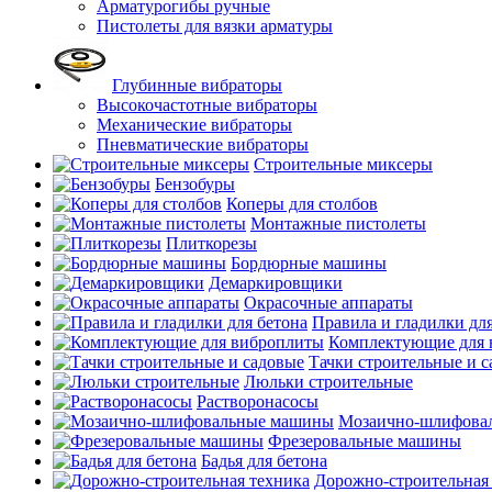
Арматурогибы ручные
Пистолеты для вязки арматуры
Глубинные вибраторы
Высокочастотные вибраторы
Механические вибраторы
Пневматические вибраторы
Строительные миксеры
Бензобуры
Коперы для столбов
Монтажные пистолеты
Плиткорезы
Бордюрные машины
Демаркировщики
Окрасочные аппараты
Правила и гладилки для
Комплектующие для 
Тачки строительные и 
Люльки строительные
Растворонасосы
Мозаично-шлифова
Фрезеровальные машины
Бадья для бетона
Дорожно-строительная