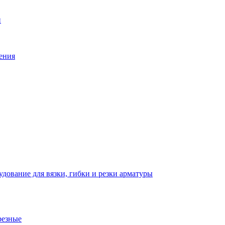
й
ения
дование для вязки, гибки и резки арматуры
резные