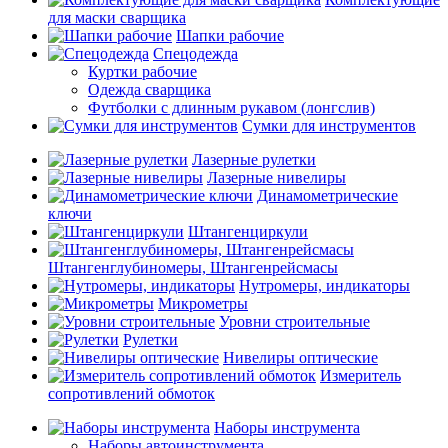
для маски сварщика
Шапки рабочие
Спецодежда
Куртки рабочие
Одежда сварщика
Футболки с длинным рукавом (лонгслив)
Сумки для инструментов
Лазерные рулетки
Лазерные нивелиры
Динамометрические
ключи
Штангенциркули
Штангенглубиномеры, Штангенрейсмасы
Нутромеры, индикаторы
Микрометры
Уровни строительные
Рулетки
Нивелиры оптические
Измеритель
сопротивлений обмоток
Наборы инструмента
Наборы автоинструмента