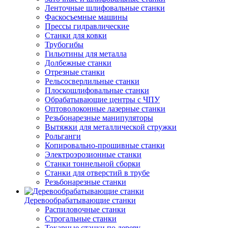
Ленточные шлифовальные станки
Фаскосъемные машины
Прессы гидравлические
Станки для ковки
Трубогибы
Гильотины для металла
Долбежные станки
Отрезные станки
Рельсосверлильные станки
Плоскошлифовальные станки
Обрабатывающие центры с ЧПУ
Оптоволоконные лазерные станки
Резьбонарезные манипуляторы
Вытяжки для металлической стружки
Рольганги
Копировально-прошивные станки
Электроэрозионные станки
Станки тоннельной сборки
Станки для отверстий в трубе
Резьбонарезные станки
Деревообрабатывающие станки
Распиловочные станки
Строгальные станки
Токарные станки по дереву