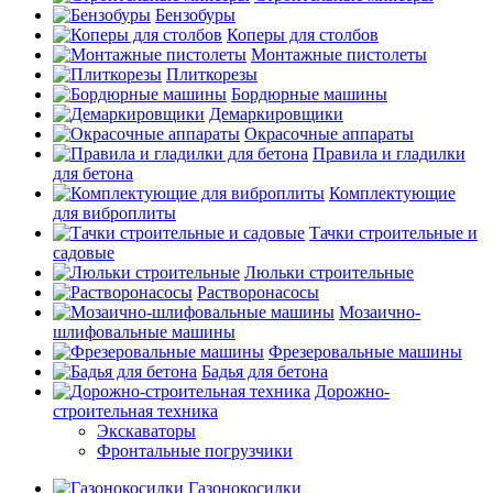
Бензобуры
Коперы для столбов
Монтажные пистолеты
Плиткорезы
Бордюрные машины
Демаркировщики
Окрасочные аппараты
Правила и гладилки
для бетона
Комплектующие
для виброплиты
Тачки строительные и
садовые
Люльки строительные
Растворонасосы
Мозаично-
шлифовальные машины
Фрезеровальные машины
Бадья для бетона
Дорожно-
строительная техника
Экскаваторы
Фронтальные погрузчики
Газонокосилки