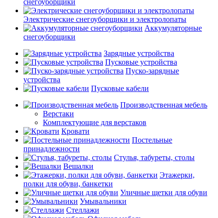
снегоуборщики
Электрические снегоуборщики и электролопаты
Аккумуляторные
снегоуборщики
Зарядные устройства
Пусковые устройства
Пуско-зарядные
устройства
Пусковые кабели
Производственная мебель
Верстаки
Комплектующие для верстаков
Кровати
Постельные
принадлежности
Стулья, табуреты, столы
Вешалки
Этажерки,
полки для обуви, банкетки
Уличные щетки для обуви
Умывальники
Стеллажи