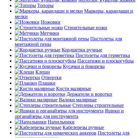
Топоры
Маркеры, карандаши и
мелки
Ножовки
Строительные ножи
Метчики
Пистолеты для
монтажной пены
Кордщетки ручные
Пистолеты для герметика
Пассатижи и плоскогубцы
Кусачки и бокорезы
Клещи
Отвертки
Плашки
Кисти малярные
Держатели и воротки
Валики малярные
Степлеры строительные
Ящики и
органайзеры для инструмента
Напильники
Кабелерезы ручные
Пистолеты для