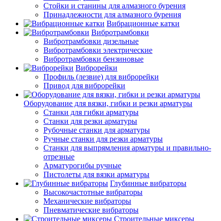
Стойки и станины для алмазного бурения
Принадлежности для алмазного бурения
Вибрационные катки
Вибротрамбовки
Вибротрамбовки дизельные
Вибротрамбовки электрические
Вибротрамбовки бензиновые
Виброрейки
Профиль (лезвие) для виброрейки
Привод для виброрейки
Оборудование для вязки, гибки и резки арматуры
Станки для гибки арматуры
Станки для резки арматуры
Рубочные станки для арматуры
Ручные станки для резки арматуры
Станки для выпрямления арматуры и правильно-
отрезные
Арматурогибы ручные
Пистолеты для вязки арматуры
Глубинные вибраторы
Высокочастотные вибраторы
Механические вибраторы
Пневматические вибраторы
Строительные миксеры