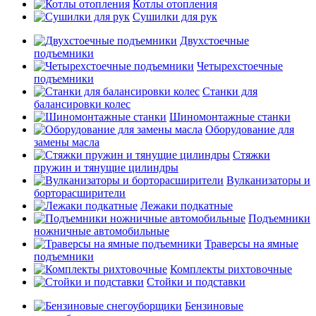
Котлы отопления
Сушилки для рук
Двухстоечные
подъемники
Четырехстоечные
подъемники
Станки для
балансировки колес
Шиномонтажные станки
Оборудование для
замены масла
Стяжки
пружин и тянущие цилиндры
Вулканизаторы и
борторасширители
Лежаки подкатные
Подъемники
ножничные автомобильные
Траверсы на ямные
подъемники
Комплекты рихтовочные
Стойки и подставки
Бензиновые