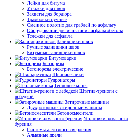
Лейки для битума
Утюжки для швов
Захваты для бордюра
Трамбовки ручные
Сменное полотно для граблей по асфальту
Оборудование для испытания асфальтобетона
Тележки для асфальта
Заливщики швов
Ручные заливщики швов
Битумные заливщики швов
Битумоварки
Бензорезы
Бетонорезы электрические
Швонарезчики
Гудронаторы
Тепловые копья
Штатив-треноги с
лебедкой
Затирочные машины
Двухроторные затирочные машины
Бетоносмесители
Установки алмазного
бурения
Системы алмазного сверления
Алмазные дрели