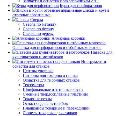
Запчасти и оснастка к заклепочникам ZAC
Буры для перфораторов
Диски и круги
отрезные абразивные
Сверла
Сверла по металлу
Сверла по бетону
Сверла по дереву
Алмазные коронки
Оснастка для перфораторов и отбойных молотков
Навеска для
культиваторов и мотоблоков
Инструмент и
оснастка для станков
Центры упорные
Патроны для токарного станка
Оснастка для гибочных станков
Тензометры
Шлифовальные и заточные круги
Сменные твердосплавные пластины
Токарные резцы
Оснастка для листогибов
Планшайбы токарные и переходники
Люнеты токарные для станков