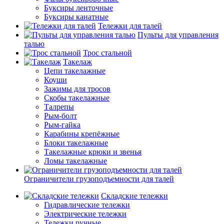
Буксиры ленточные
Буксиры канатные
Тележки для талей
Пульты для управления
талью
Трос стальной
Такелаж
Цепи такелажные
Коуши
Зажимы для тросов
Скобы такелажные
Талрепы
Рым-болт
Рым-гайка
Карабины крепёжные
Блоки такелажные
Такелажные крюки и звенья
Ломы такелажные
Ограничители грузоподъемности для талей
Складские тележки
Гидравлические тележки
Электрические тележки
Тележки ручные