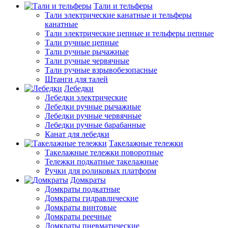
Тали и тельферы
Тали электрические канатные и тельферы
канатные
Тали электрические цепные и тельферы цепные
Тали ручные цепные
Тали ручные рычажные
Тали ручные червячные
Тали ручные взрывобезопасные
Штанги для талей
Лебедки
Лебедки электрические
Лебедки ручные рычажные
Лебедки ручные червячные
Лебедки ручные барабанные
Канат для лебедки
Такелажные тележки
Такелажные тележки поворотные
Тележки подкатные такелажные
Ручки для роликовых платформ
Домкраты
Домкраты подкатные
Домкраты гидравлические
Домкраты винтовые
Домкраты реечные
Домкраты пневматические