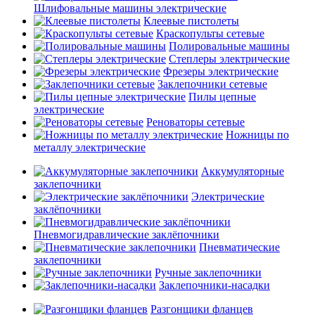
Шлифовальные машины электрические
Клеевые пистолеты
Краскопульты сетевые
Полировальные машины
Степлеры электрические
Фрезеры электрические
Заклепочники сетевые
Пилы цепные
электрические
Реноваторы сетевые
Ножницы по
металлу электрические
Аккумуляторные
заклепочники
Электрические
заклёпочники
Пневмогидравлические заклёпочники
Пневматические
заклепочники
Ручные заклепочники
Заклепочники-насадки
Разгонщики фланцев