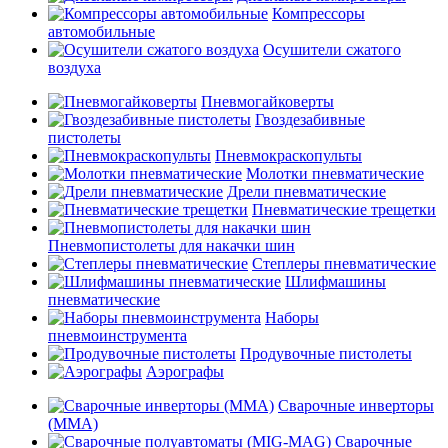
Компрессоры
автомобильные
Осушители сжатого
воздуха
Пневмогайковерты
Гвоздезабивные
пистолеты
Пневмокраскопульты
Молотки пневматические
Дрели пневматические
Пневматические трещетки
Пневмопистолеты для накачки шин
Степлеры пневматические
Шлифмашины
пневматические
Наборы
пневмоинструмента
Продувочные пистолеты
Аэрографы
Сварочные инверторы
(MMA)
Сварочные