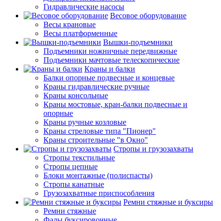
Гидравлические насосы
Весовое оборудование
Весы крановые
Весы платформенные
Вышки-подъемники
Подъемники ножничные передвижные
Подъемники мачтовые телескопические
Краны и балки
Балки опорные подвесные и концевые
Краны гидравлические ручные
Краны консольные
Краны мостовые, кран-балки подвесные и
опорные
Краны ручные козловые
Краны стреловые типа "Пионер"
Краны строительные "в Окно"
Стропы и грузозахваты
Стропы текстильные
Стропы цепные
Блоки монтажные (полиспасты)
Стропы канатные
Грузозахватные приспособления
Ремни стяжные и буксиры
Ремни стяжные
Фалы буксировочные