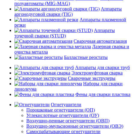
полуавтоматы (MIG-MAG)
Аппараты
аргонодуговой сварки (TIG)
Аппараты плазменной
резки
Аппараты
точечной сварки (STUD)
Сварочная автоматизация
Лазерная сварка и
очистка металла
Балластные реостаты
Аппараты для сварки труб
Электромуфтовая сварка
Сварочные экструдеры
Наборы для сварки
линолеума
Фены для сварки пластика
Огнетушители
Порошковые огнетушители (ОП)
Углекислотные огнетушители (ОУ)
Воздушно-пенные огнетушители (ОВП)
Воздушно-эмульсионные огнетушители (ОВЭ)
Самосрабатывающие огнетушители