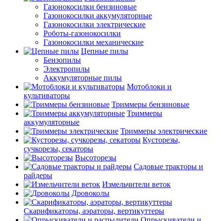
Газонокосилки бензиновые
Газонокосилки аккумуляторные
Газонокосилки электрические
Роботы-газонокосилки
Газонокосилки механические
Цепные пилы
Бензопилы
Электропилы
Аккумуляторные пилы
Мотоблоки и
культиваторы
Триммеры бензиновые
Триммеры
аккумуляторные
Триммеры электрические
Кусторезы,
сучкорезы, секаторы
Высоторезы
Садовые тракторы и
райдеры
Измельчители веток
Дровоколы
Скарификаторы, аэраторы, вертикуттеры
Опрыскиватели и