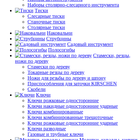
Наборы столярно-слесарного инструмента
Тиски
Слесарные тиски
Станочные тиски
Столярные тиски
Наковальни
Струбцины
Садовый инструмент
Полосогибы
Стамески, резцы,
ножи по дереву
Стамески по дереву
Токарные резцы по дереву
Ножи для резьбы по дереву и шпону
Приспособления для заточки KIRSCHEN
Скобели
Ключи
Ключи рожковые односторонние
Ключи накидные односторонние ударные
Ключи комбинированные
Ключи комбинированные трещоточные
Ключи рожковые односторонние ударные
Ключи разводные
Газовые и трубные ключи
Молотки, кувалды, киянки