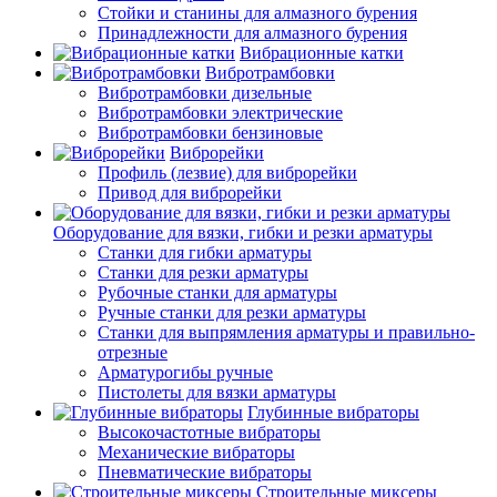
Стойки и станины для алмазного бурения
Принадлежности для алмазного бурения
Вибрационные катки
Вибротрамбовки
Вибротрамбовки дизельные
Вибротрамбовки электрические
Вибротрамбовки бензиновые
Виброрейки
Профиль (лезвие) для виброрейки
Привод для виброрейки
Оборудование для вязки, гибки и резки арматуры
Станки для гибки арматуры
Станки для резки арматуры
Рубочные станки для арматуры
Ручные станки для резки арматуры
Станки для выпрямления арматуры и правильно-
отрезные
Арматурогибы ручные
Пистолеты для вязки арматуры
Глубинные вибраторы
Высокочастотные вибраторы
Механические вибраторы
Пневматические вибраторы
Строительные миксеры