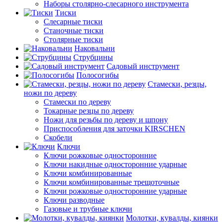
Наборы столярно-слесарного инструмента
Тиски
Слесарные тиски
Станочные тиски
Столярные тиски
Наковальни
Струбцины
Садовый инструмент
Полосогибы
Стамески, резцы,
ножи по дереву
Стамески по дереву
Токарные резцы по дереву
Ножи для резьбы по дереву и шпону
Приспособления для заточки KIRSCHEN
Скобели
Ключи
Ключи рожковые односторонние
Ключи накидные односторонние ударные
Ключи комбинированные
Ключи комбинированные трещоточные
Ключи рожковые односторонние ударные
Ключи разводные
Газовые и трубные ключи
Молотки, кувалды, киянки