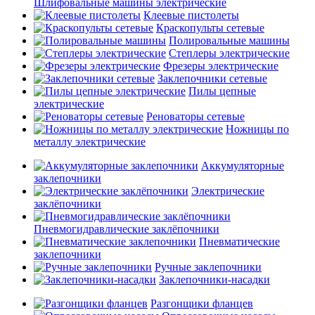
Шлифовальные машины электрические
Клеевые пистолеты
Краскопульты сетевые
Полировальные машины
Степлеры электрические
Фрезеры электрические
Заклепочники сетевые
Пилы цепные
электрические
Реноваторы сетевые
Ножницы по
металлу электрические
Аккумуляторные
заклепочники
Электрические
заклёпочники
Пневмогидравлические заклёпочники
Пневматические
заклепочники
Ручные заклепочники
Заклепочники-насадки
Разгонщики фланцев