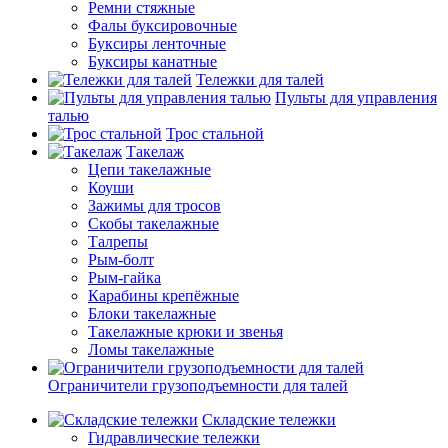
Ремни стяжные
Фалы буксировочные
Буксиры ленточные
Буксиры канатные
Тележки для талей
Пульты для управления
талью
Трос стальной
Такелаж
Цепи такелажные
Коуши
Зажимы для тросов
Скобы такелажные
Талрепы
Рым-болт
Рым-гайка
Карабины крепёжные
Блоки такелажные
Такелажные крюки и звенья
Ломы такелажные
Ограничители грузоподъемности для талей
Складские тележки
Гидравлические тележки