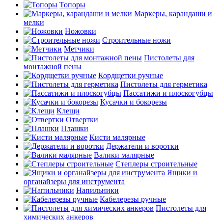
Топоры
Маркеры, карандаши и
мелки
Ножовки
Строительные ножи
Метчики
Пистолеты для
монтажной пены
Кордщетки ручные
Пистолеты для герметика
Пассатижи и плоскогубцы
Кусачки и бокорезы
Клещи
Отвертки
Плашки
Кисти малярные
Держатели и воротки
Валики малярные
Степлеры строительные
Ящики и
органайзеры для инструмента
Напильники
Кабелерезы ручные
Пистолеты для
химических анкеров