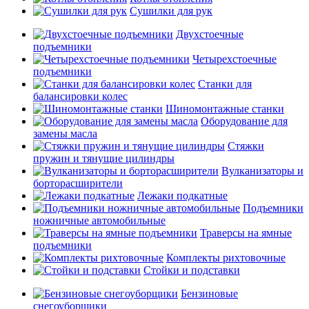
Сушилки для рук
Двухстоечные
подъемники
Четырехстоечные
подъемники
Станки для
балансировки колес
Шиномонтажные станки
Оборудование для
замены масла
Стяжки
пружин и тянущие цилиндры
Вулканизаторы и
борторасширители
Лежаки подкатные
Подъемники
ножничные автомобильные
Траверсы на ямные
подъемники
Комплекты рихтовочные
Стойки и подставки
Бензиновые
снегоуборщики