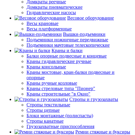
Домкраты реечные
Домкраты пневматические
Гидравлические насосы
Весовое оборудование
Весы крановые
Весы платформенные
Вышки-подъемники
Подъемники ножничные передвижные
Подъемники мачтовые телескопические
Краны и балки
Балки опорные подвесные и концевые
Краны гидравлические ручные
Краны консольные
Краны мостовые, кран-балки подвесные и
опорные
Краны ручные козловые
Краны стреловые типа "Пионер"
Краны строительные "в Окно"
Стропы и грузозахваты
Стропы текстильные
Стропы цепные
Блоки монтажные (полиспасты)
Стропы канатные
Грузозахватные приспособления
Ремни стяжные и буксиры