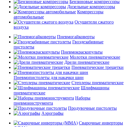
Бензиновые компрессоры
Дизельные компрессоры
Компрессоры
автомобильные
Осушители сжатого
воздуха
Пневмогайковерты
Гвоздезабивные
пистолеты
Пневмокраскопульты
Молотки пневматические
Дрели пневматические
Пневматические трещетки
Пневмопистолеты для накачки шин
Степлеры пневматические
Шлифмашины
пневматические
Наборы
пневмоинструмента
Продувочные пистолеты
Аэрографы
Сварочные инверторы