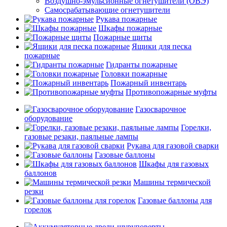
Воздушно-эмульсионные огнетушители (ОВЭ)
Самосрабатывающие огнетушители
Рукава пожарные
Шкафы пожарные
Пожарные щиты
Ящики для песка
пожарные
Гидранты пожарные
Головки пожарные
Пожарный инвентарь
Противопожарные муфты
Газосварочное
оборудование
Горелки,
газовые резаки, паяльные лампы
Рукава для газовой сварки
Газовые баллоны
Шкафы для газовых
баллонов
Машины термической
резки
Газовые баллоны для
горелок