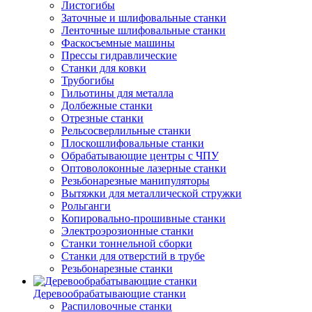
Листогибы
Заточные и шлифовальные станки
Ленточные шлифовальные станки
Фаскосъемные машины
Прессы гидравлические
Станки для ковки
Трубогибы
Гильотины для металла
Долбежные станки
Отрезные станки
Рельсосверлильные станки
Плоскошлифовальные станки
Обрабатывающие центры с ЧПУ
Оптоволоконные лазерные станки
Резьбонарезные манипуляторы
Вытяжки для металлической стружки
Рольганги
Копировально-прошивные станки
Электроэрозионные станки
Станки тоннельной сборки
Станки для отверстий в трубе
Резьбонарезные станки
Деревообрабатывающие станки
Распиловочные станки