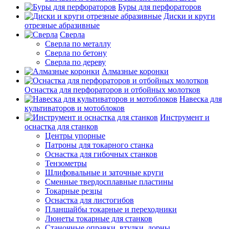
Буры для перфораторов
Диски и круги
отрезные абразивные
Сверла
Сверла по металлу
Сверла по бетону
Сверла по дереву
Алмазные коронки
Оснастка для перфораторов и отбойных молотков
Навеска для
культиваторов и мотоблоков
Инструмент и
оснастка для станков
Центры упорные
Патроны для токарного станка
Оснастка для гибочных станков
Тензометры
Шлифовальные и заточные круги
Сменные твердосплавные пластины
Токарные резцы
Оснастка для листогибов
Планшайбы токарные и переходники
Люнеты токарные для станков
Станочные оправки, втулки, дорны