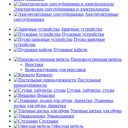
Электрические снегоуборщики и электролопаты
Аккумуляторные
снегоуборщики
Зарядные устройства
Пусковые устройства
Пуско-зарядные
устройства
Пусковые кабели
Производственная мебель
Верстаки
Комплектующие для верстаков
Кровати
Постельные
принадлежности
Стулья, табуреты, столы
Вешалки
Этажерки,
полки для обуви, банкетки
Уличные щетки для обуви
Умывальники
Стеллажи
Офисная мебель