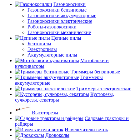
Газонокосилки
Газонокосилки бензиновые
Газонокосилки аккумуляторные
Газонокосилки электрические
Роботы-газонокосилки
Газонокосилки механические
Цепные пилы
Бензопилы
Электропилы
Аккумуляторные пилы
Мотоблоки и
культиваторы
Триммеры бензиновые
Триммеры
аккумуляторные
Триммеры электрические
Кусторезы,
сучкорезы, секаторы
Высоторезы
Садовые тракторы и
райдеры
Измельчители веток
Дровоколы