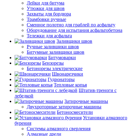
Лейки для битума
Утюжки для швов
Захваты для бордюра
Трамбовки ручные
Сменное полотно для граблей по асфальту
Оборудование для испытания асфальтобетона
Тележки для асфальта
Заливщики швов
Ручные заливщики швов
Битумные заливщики швов
Битумоварки
Бензорезы
Бетонорезы электрические
Швонарезчики
Гудронаторы
Тепловые копья
Штатив-треноги с
лебедкой
Затирочные машины
Двухроторные затирочные машины
Бетоносмесители
Установки алмазного
бурения
Системы алмазного сверления
Алмазные дрели