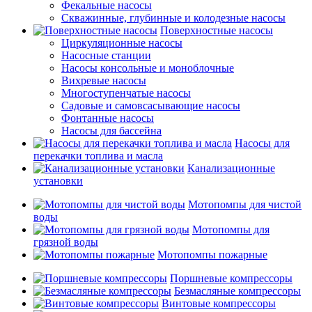
Фекальные насосы
Скважинные, глубинные и колодезные насосы
Поверхностные насосы
Циркуляционные насосы
Насосные станции
Насосы консольные и моноблочные
Вихревые насосы
Многоступенчатые насосы
Садовые и самовсасывающие насосы
Фонтанные насосы
Насосы для бассейна
Насосы для
перекачки топлива и масла
Канализационные
установки
Мотопомпы для чистой
воды
Мотопомпы для
грязной воды
Мотопомпы пожарные
Поршневые компрессоры
Безмасляные компрессоры
Винтовые компрессоры