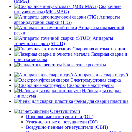
(MMA)
Сварочные
полуавтоматы (MIG-MAG)
Аппараты
аргонодуговой сварки (TIG)
Аппараты плазменной
резки
Аппараты
точечной сварки (STUD)
Сварочная автоматизация
Лазерная сварка и
очистка металла
Балластные реостаты
Аппараты для сварки труб
Электромуфтовая сварка
Сварочные экструдеры
Наборы для сварки
линолеума
Фены для сварки пластика
Огнетушители
Порошковые огнетушители (ОП)
Углекислотные огнетушители (ОУ)
Воздушно-пенные огнетушители (ОВП)