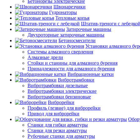
Бетонорезы электрические
Швонарезчики
Гудронаторы
Тепловые копья
Штатив-треноги с лебедко
Затирочные машины
Двухроторные затирочные машины
Бетоносмесители
Установки алмазного бур
Системы алмазного сверления
Алмазные дрели
Стойки и станины для алмазного бурения
Принадлежности для алмазного бурения
Вибрационные катки
Вибротрамбовки
Вибротрамбовки дизельные
Вибротрамбовки электрические
Вибротрамбовки бензиновые
Виброрейки
Профиль (лезвие) для виброрейки
Привод для виброрейки
Обору
Станки для гибки арматуры
Станки для резки арматуры
Рубочные станки для арматуры