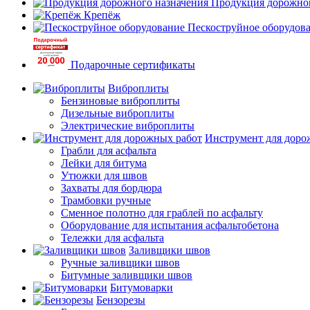
Продукция дорожног
Крепёж
Пескоструйное оборудов
Подарочные сертификаты
Виброплиты
Бензиновые виброплиты
Дизельные виброплиты
Электрические виброплиты
Инструмент для доро
Грабли для асфальта
Лейки для битума
Утюжки для швов
Захваты для бордюра
Трамбовки ручные
Сменное полотно для граблей по асфальту
Оборудование для испытания асфальтобетона
Тележки для асфальта
Заливщики швов
Ручные заливщики швов
Битумные заливщики швов
Битумоварки
Бензорезы