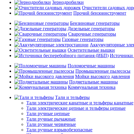
Зернодробилки
Очистители садовых до
Прочий бензоинструмент
Бензиновые генераторы
Дизельные генераторы
Сварочные генераторы
Газовые генераторы
Аккумуляторные эле
Осветительные вышки
Источники 
Поломоечные машины
Промышленные пылесосы
Мойки высокого давления
Подметальные машины
Коммунальная техника
Тали и тельферы
Тали электрические канатные и тельферы канатные
Тали электрические цепные и тельферы цепные
Тали ручные цепные
Тали ручные рычажные
Тали ручные червячные
Тали ручные взрывобезопасные