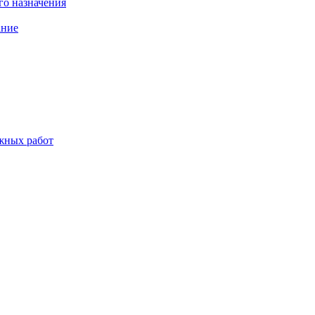
о назначения
ание
жных работ