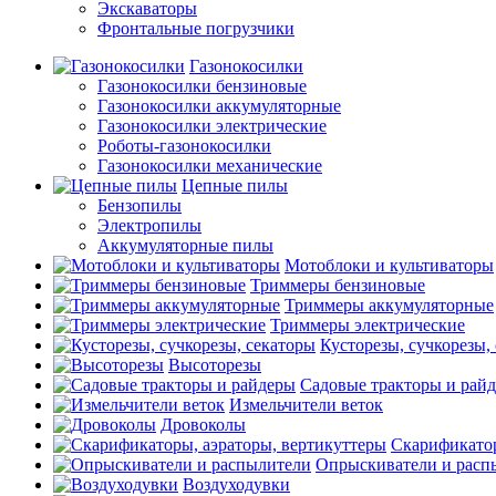
Экскаваторы
Фронтальные погрузчики
Газонокосилки
Газонокосилки бензиновые
Газонокосилки аккумуляторные
Газонокосилки электрические
Роботы-газонокосилки
Газонокосилки механические
Цепные пилы
Бензопилы
Электропилы
Аккумуляторные пилы
Мотоблоки и культиваторы
Триммеры бензиновые
Триммеры аккумуляторные
Триммеры электрические
Кусторезы, сучкорезы,
Высоторезы
Садовые тракторы и рай
Измельчители веток
Дровоколы
Скарификатор
Опрыскиватели и расп
Воздуходувки