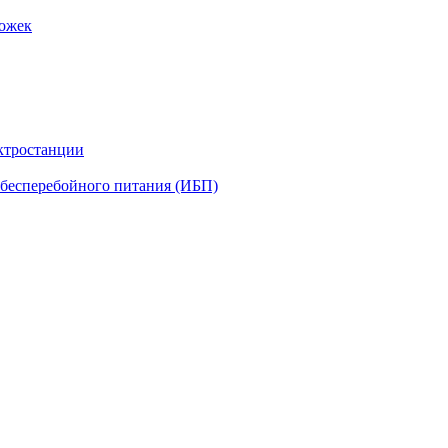
рожек
ктростанции
бесперебойного питания (ИБП)