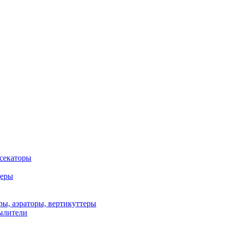
 секаторы
деры
ы, аэраторы, вертикуттеры
ылители