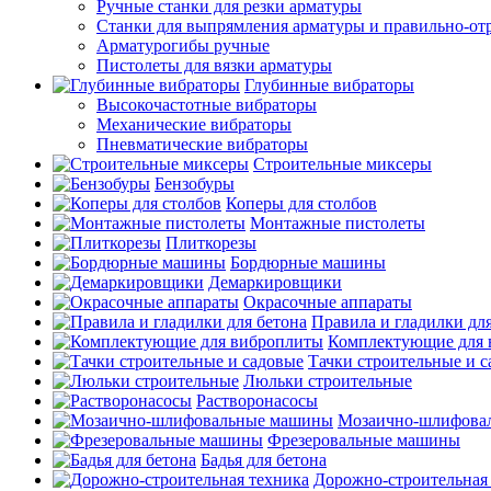
Ручные станки для резки арматуры
Станки для выпрямления арматуры и правильно-от
Арматурогибы ручные
Пистолеты для вязки арматуры
Глубинные вибраторы
Высокочастотные вибраторы
Механические вибраторы
Пневматические вибраторы
Строительные миксеры
Бензобуры
Коперы для столбов
Монтажные пистолеты
Плиткорезы
Бордюрные машины
Демаркировщики
Окрасочные аппараты
Правила и гладилки для
Комплектующие для 
Тачки строительные и 
Люльки строительные
Растворонасосы
Мозаично-шлифова
Фрезеровальные машины
Бадья для бетона
Дорожно-строительная