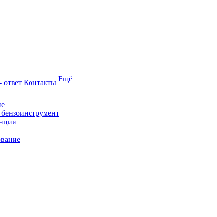
Ещё
- ответ
Контакты
ие
и бензоинструмент
анции
ование