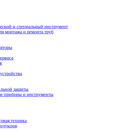
еский и специальный инструмент
ля монтажа и ремонта труб
ляторы
сервиса
я
устройства
альной защиты
е приборы и инструменты
товая техника
родукция