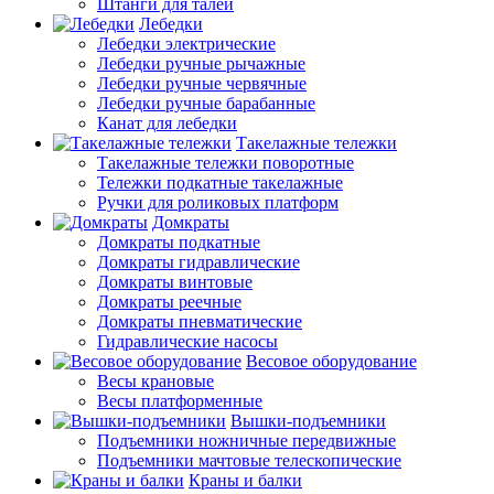
Штанги для талей
Лебедки
Лебедки электрические
Лебедки ручные рычажные
Лебедки ручные червячные
Лебедки ручные барабанные
Канат для лебедки
Такелажные тележки
Такелажные тележки поворотные
Тележки подкатные такелажные
Ручки для роликовых платформ
Домкраты
Домкраты подкатные
Домкраты гидравлические
Домкраты винтовые
Домкраты реечные
Домкраты пневматические
Гидравлические насосы
Весовое оборудование
Весы крановые
Весы платформенные
Вышки-подъемники
Подъемники ножничные передвижные
Подъемники мачтовые телескопические
Краны и балки