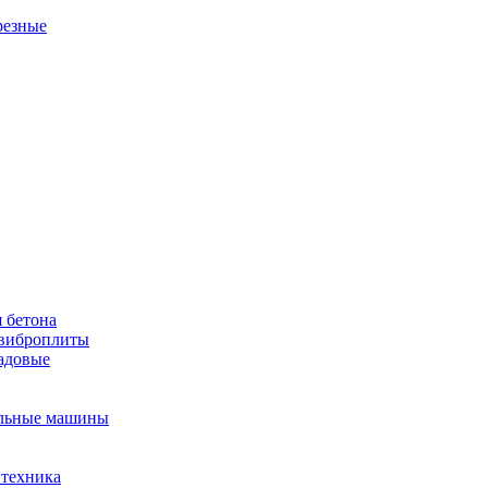
резные
 бетона
виброплиты
садовые
льные машины
 техника