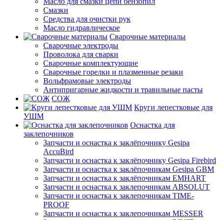
Масло для смазки цепи бензопил
Смазки
Средства для очистки рук
Масло гидравлическое
Сварочные материалы
Сварочные электроды
Проволока для сварки
Сварочные комплектующие
Сварочные горелки и плазменные резаки
Вольфрамовые электроды
Антипригарные жидкости и травильные пасты
СОЖ
Круги лепестковые для
УШМ
Оснастка для
заклепочников
Запчасти и оснастка к заклёпочнику Gesipa
AccuBird
Запчасти и оснастка к заклёпочнику Gesipa Firebird
Запчасти и оснастка к заклёпочникам Gesipa GBM
Запчасти и оснастка к заклёпочникам EMHART
Запчасти и оснастка к заклепочникам ABSOLUT
Запчасти и оснастка к заклепочникам TIME-
PROOF
Запчасти и оснастка к заклепочникам MESSER