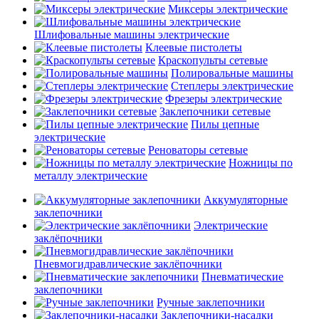
Миксеры электрические
Шлифовальные машины электрические
Клеевые пистолеты
Краскопульты сетевые
Полировальные машины
Степлеры электрические
Фрезеры электрические
Заклепочники сетевые
Пилы цепные
электрические
Реноваторы сетевые
Ножницы по
металлу электрические
Аккумуляторные
заклепочники
Электрические
заклёпочники
Пневмогидравлические заклёпочники
Пневматические
заклепочники
Ручные заклепочники
Заклепочники-насадки