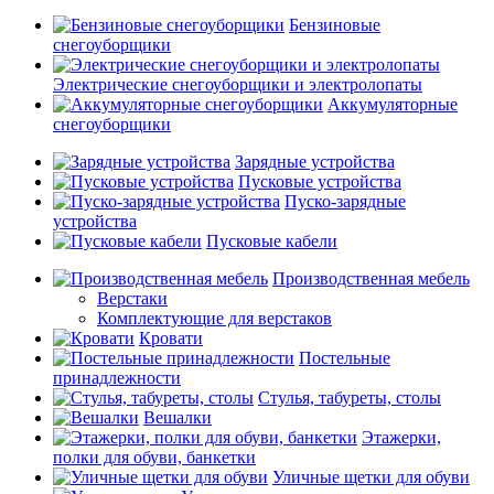
Бензиновые
снегоуборщики
Электрические снегоуборщики и электролопаты
Аккумуляторные
снегоуборщики
Зарядные устройства
Пусковые устройства
Пуско-зарядные
устройства
Пусковые кабели
Производственная мебель
Верстаки
Комплектующие для верстаков
Кровати
Постельные
принадлежности
Стулья, табуреты, столы
Вешалки
Этажерки,
полки для обуви, банкетки
Уличные щетки для обуви