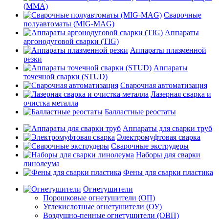
(MMA)
Сварочные
полуавтоматы (MIG-MAG)
Аппараты
аргонодуговой сварки (TIG)
Аппараты плазменной
резки
Аппараты
точечной сварки (STUD)
Сварочная автоматизация
Лазерная сварка и
очистка металла
Балластные реостаты
Аппараты для сварки труб
Электромуфтовая сварка
Сварочные экструдеры
Наборы для сварки
линолеума
Фены для сварки пластика
Огнетушители
Порошковые огнетушители (ОП)
Углекислотные огнетушители (ОУ)
Воздушно-пенные огнетушители (ОВП)