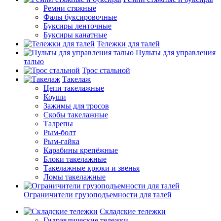
Ремни стяжные
Фалы буксировочные
Буксиры ленточные
Буксиры канатные
Тележки для талей
Пульты для управления
талью
Трос стальной
Такелаж
Цепи такелажные
Коуши
Зажимы для тросов
Скобы такелажные
Талрепы
Рым-болт
Рым-гайка
Карабины крепёжные
Блоки такелажные
Такелажные крюки и звенья
Ломы такелажные
Ограничители грузоподъемности для талей
Складские тележки
Гидравлические тележки