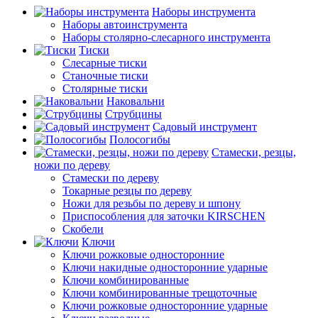
Наборы инструмента
Наборы автоинструмента
Наборы столярно-слесарного инструмента
Тиски
Слесарные тиски
Станочные тиски
Столярные тиски
Наковальни
Струбцины
Садовый инструмент
Полосогибы
Стамески, резцы,
ножи по дереву
Стамески по дереву
Токарные резцы по дереву
Ножи для резьбы по дереву и шпону
Приспособления для заточки KIRSCHEN
Скобели
Ключи
Ключи рожковые односторонние
Ключи накидные односторонние ударные
Ключи комбинированные
Ключи комбинированные трещоточные
Ключи рожковые односторонние ударные