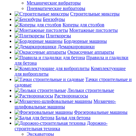
Механические вибраторы
Пневматические вибраторы
Строительные миксеры
Бензобуры
Коперы для столбов
Монтажные пистолеты
Плиткорезы
Бордюрные машины
Демаркировщики
Окрасочные аппараты
Правила и гладилки
для бетона
Комплектующие
для виброплиты
Тачки строительные и
садовые
Люльки строительные
Растворонасосы
Мозаично-
шлифовальные машины
Фрезеровальные машины
Бадья для бетона
Дорожно-
строительная техника
Экскаваторы