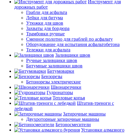
Инструмент для
дорожных работ
Грабли для асфальта
Лейки для битума
Утюжки для швов
Захваты для бордюра
Трамбовки ручные
Сменное полотно для граблей по асфальту
Оборудование для испытания асфальтобетона
Тележки для асфальта
Заливщики швов
Ручные заливщики швов
Битумные заливщики швов
Битумоварки
Бензорезы
Бетонорезы электрические
Швонарезчики
Гудронаторы
Тепловые копья
Штатив-треноги с
лебедкой
Затирочные машины
Двухроторные затирочные машины
Бетоносмесители
Установки алмазного