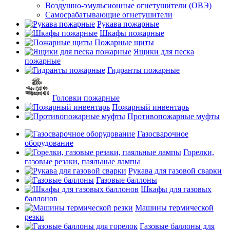
Воздушно-эмульсионные огнетушители (ОВЭ)
Самосрабатывающие огнетушители
Рукава пожарные
Шкафы пожарные
Пожарные щиты
Ящики для песка
пожарные
Гидранты пожарные
Головки пожарные
Пожарный инвентарь
Противопожарные муфты
Газосварочное
оборудование
Горелки,
газовые резаки, паяльные лампы
Рукава для газовой сварки
Газовые баллоны
Шкафы для газовых
баллонов
Машины термической
резки
Газовые баллоны для