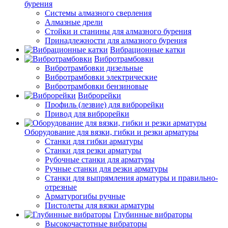
бурения
Системы алмазного сверления
Алмазные дрели
Стойки и станины для алмазного бурения
Принадлежности для алмазного бурения
Вибрационные катки
Вибротрамбовки
Вибротрамбовки дизельные
Вибротрамбовки электрические
Вибротрамбовки бензиновые
Виброрейки
Профиль (лезвие) для виброрейки
Привод для виброрейки
Оборудование для вязки, гибки и резки арматуры
Станки для гибки арматуры
Станки для резки арматуры
Рубочные станки для арматуры
Ручные станки для резки арматуры
Станки для выпрямления арматуры и правильно-
отрезные
Арматурогибы ручные
Пистолеты для вязки арматуры
Глубинные вибраторы
Высокочастотные вибраторы