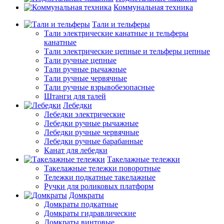
Коммунальная техника
Тали и тельферы
Тали электрические канатные и тельферы
канатные
Тали электрические цепные и тельферы цепные
Тали ручные цепные
Тали ручные рычажные
Тали ручные червячные
Тали ручные взрывобезопасные
Штанги для талей
Лебедки
Лебедки электрические
Лебедки ручные рычажные
Лебедки ручные червячные
Лебедки ручные барабанные
Канат для лебедки
Такелажные тележки
Такелажные тележки поворотные
Тележки подкатные такелажные
Ручки для роликовых платформ
Домкраты
Домкраты подкатные
Домкраты гидравлические
Домкраты винтовые