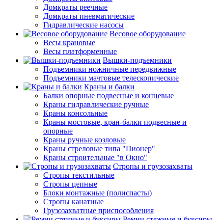
Домкраты реечные
Домкраты пневматические
Гидравлические насосы
Весовое оборудование
Весы крановые
Весы платформенные
Вышки-подъемники
Подъемники ножничные передвижные
Подъемники мачтовые телескопические
Краны и балки
Балки опорные подвесные и концевые
Краны гидравлические ручные
Краны консольные
Краны мостовые, кран-балки подвесные и
опорные
Краны ручные козловые
Краны стреловые типа "Пионер"
Краны строительные "в Окно"
Стропы и грузозахваты
Стропы текстильные
Стропы цепные
Блоки монтажные (полиспасты)
Стропы канатные
Грузозахватные приспособления
Ремни стяжные и буксиры