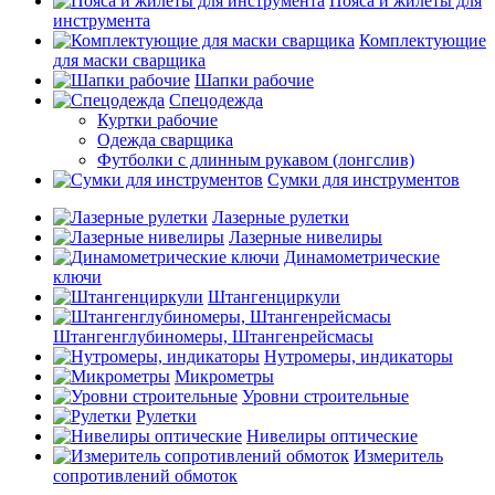
Пояса и жилеты для
инструмента
Комплектующие
для маски сварщика
Шапки рабочие
Спецодежда
Куртки рабочие
Одежда сварщика
Футболки с длинным рукавом (лонгслив)
Сумки для инструментов
Лазерные рулетки
Лазерные нивелиры
Динамометрические
ключи
Штангенциркули
Штангенглубиномеры, Штангенрейсмасы
Нутромеры, индикаторы
Микрометры
Уровни строительные
Рулетки
Нивелиры оптические
Измеритель
сопротивлений обмоток