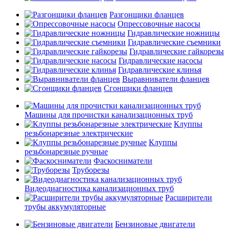
Разгонщики фланцев
Опрессовочные насосы
Гидравлические ножницы
Гидравлические съемники
Гидравлические гайкорезы
Гидравлические насосы
Гидравлические клинья
Выравниватели фланцев
Сгонщики фланцев
Машины для прочистки канализационных труб
Клуппы
резьбонарезные электрические
Клуппы
резьбонарезные ручные
Фаскосниматели
Труборезы
Видеодиагностика канализационных труб
Расширители
трубы аккумуляторные
Бензиновые двигатели