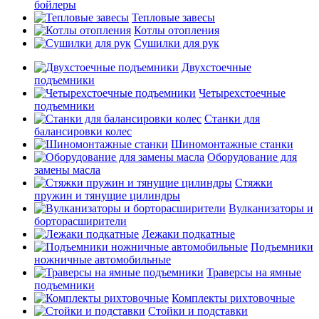
бойлеры
Тепловые завесы
Котлы отопления
Сушилки для рук
Двухстоечные
подъемники
Четырехстоечные
подъемники
Станки для
балансировки колес
Шиномонтажные станки
Оборудование для
замены масла
Стяжки
пружин и тянущие цилиндры
Вулканизаторы и
борторасширители
Лежаки подкатные
Подъемники
ножничные автомобильные
Траверсы на ямные
подъемники
Комплекты рихтовочные
Стойки и подставки