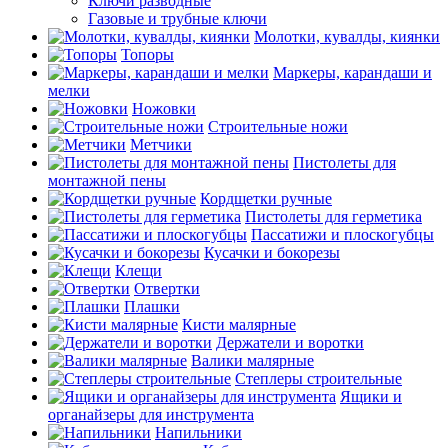
Ключи разводные
Газовые и трубные ключи
Молотки, кувалды, киянки
Топоры
Маркеры, карандаши и
мелки
Ножовки
Строительные ножи
Метчики
Пистолеты для
монтажной пены
Кордщетки ручные
Пистолеты для герметика
Пассатижи и плоскогубцы
Кусачки и бокорезы
Клещи
Отвертки
Плашки
Кисти малярные
Держатели и воротки
Валики малярные
Степлеры строительные
Ящики и
органайзеры для инструмента
Напильники