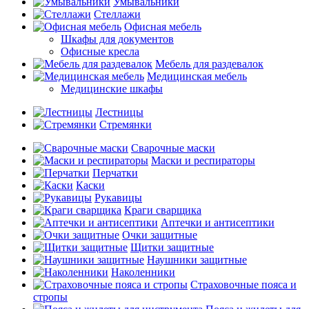
Умывальники
Стеллажи
Офисная мебель
Шкафы для документов
Офисные кресла
Мебель для раздевалок
Медицинская мебель
Медицинские шкафы
Лестницы
Стремянки
Сварочные маски
Маски и респираторы
Перчатки
Каски
Рукавицы
Краги сварщика
Аптечки и антисептики
Очки защитные
Щитки защитные
Наушники защитные
Наколенники
Страховочные пояса и
стропы