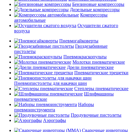
Бензиновые компрессоры
Дизельные компрессоры
Компрессоры
автомобильные
Осушители сжатого
воздуха
Пневмогайковерты
Гвоздезабивные
пистолеты
Пневмокраскопульты
Молотки пневматические
Дрели пневматические
Пневматические трещетки
Пневмопистолеты для накачки шин
Степлеры пневматические
Шлифмашины
пневматические
Наборы
пневмоинструмента
Продувочные пистолеты
Аэрографы
Сварочные инверторы