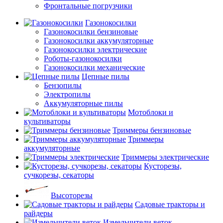
Фронтальные погрузчики
Газонокосилки
Газонокосилки бензиновые
Газонокосилки аккумуляторные
Газонокосилки электрические
Роботы-газонокосилки
Газонокосилки механические
Цепные пилы
Бензопилы
Электропилы
Аккумуляторные пилы
Мотоблоки и
культиваторы
Триммеры бензиновые
Триммеры
аккумуляторные
Триммеры электрические
Кусторезы,
сучкорезы, секаторы
Высоторезы
Садовые тракторы и
райдеры
Измельчители веток