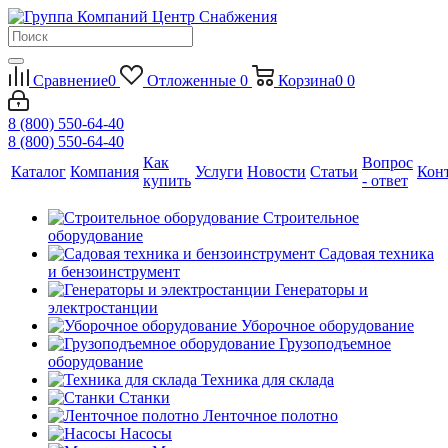
Сравнение
0
Отложенные
0
Корзина
0
0
8 (800) 550-64-40
8 (800) 550-64-40
Как
Вопрос
Каталог
Компания
Услуги
Новости
Статьи
Кон
купить
- ответ
Строительное
оборудование
Садовая техника
и бензоинструмент
Генераторы и
электростанции
Уборочное оборудование
Грузоподъемное
оборудование
Техника для склада
Станки
Ленточное полотно
Насосы