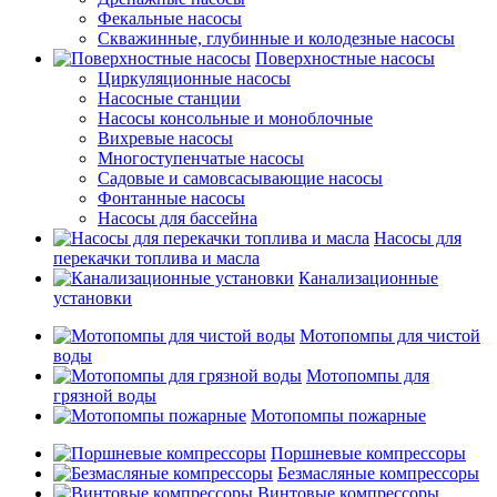
Фекальные насосы
Скважинные, глубинные и колодезные насосы
Поверхностные насосы
Циркуляционные насосы
Насосные станции
Насосы консольные и моноблочные
Вихревые насосы
Многоступенчатые насосы
Садовые и самовсасывающие насосы
Фонтанные насосы
Насосы для бассейна
Насосы для
перекачки топлива и масла
Канализационные
установки
Мотопомпы для чистой
воды
Мотопомпы для
грязной воды
Мотопомпы пожарные
Поршневые компрессоры
Безмасляные компрессоры
Винтовые компрессоры