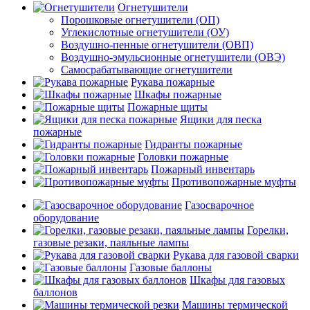
Огнетушители
Порошковые огнетушители (ОП)
Углекислотные огнетушители (ОУ)
Воздушно-пенные огнетушители (ОВП)
Воздушно-эмульсионные огнетушители (ОВЭ)
Самосрабатывающие огнетушители
Рукава пожарные
Шкафы пожарные
Пожарные щиты
Ящики для песка
пожарные
Гидранты пожарные
Головки пожарные
Пожарный инвентарь
Противопожарные муфты
Газосварочное
оборудование
Горелки,
газовые резаки, паяльные лампы
Рукава для газовой сварки
Газовые баллоны
Шкафы для газовых
баллонов
Машины термической