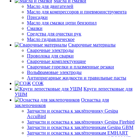
Масла и смазки
Масло для двигателей
Масло для компрессоров и пневмоинструмента
Присадки
Масло для смазки цепи бензопил
Смазки
Средства для очистки рук
Масло гидравлическое
Сварочные материалы
Сварочные электроды
Проволока для сварки
Сварочные комплектующие
Сварочные горелки и плазменные резаки
Вольфрамовые электроды
Антипригарные жидкости и травильные пасты
СОЖ
Круги лепестковые для
УШМ
Оснастка для
заклепочников
Запчасти и оснастка к заклёпочнику Gesipa
AccuBird
Запчасти и оснастка к заклёпочнику Gesipa Firebird
Запчасти и оснастка к заклёпочникам Gesipa GBM
Запчасти и оснастка к заклёпочникам EMHART