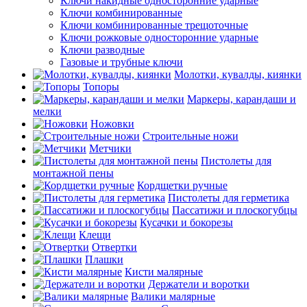
Ключи накидные односторонние ударные
Ключи комбинированные
Ключи комбинированные трещоточные
Ключи рожковые односторонние ударные
Ключи разводные
Газовые и трубные ключи
Молотки, кувалды, киянки
Топоры
Маркеры, карандаши и
мелки
Ножовки
Строительные ножи
Метчики
Пистолеты для
монтажной пены
Кордщетки ручные
Пистолеты для герметика
Пассатижи и плоскогубцы
Кусачки и бокорезы
Клещи
Отвертки
Плашки
Кисти малярные
Держатели и воротки
Валики малярные