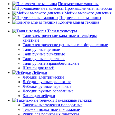
Поломоечные машины
Промышленные пылесосы
Мойки высокого давления
Подметальные машины
Коммунальная техника
Тали и тельферы
Тали электрические канатные и тельферы
канатные
Тали электрические цепные и тельферы цепные
Тали ручные цепные
Тали ручные рычажные
Тали ручные червячные
Тали ручные взрывобезопасные
Штанги для талей
Лебедки
Лебедки электрические
Лебедки ручные рычажные
Лебедки ручные червячные
Лебедки ручные барабанные
Канат для лебедки
Такелажные тележки
Такелажные тележки поворотные
Тележки подкатные такелажные
Ручки для роликовых платформ