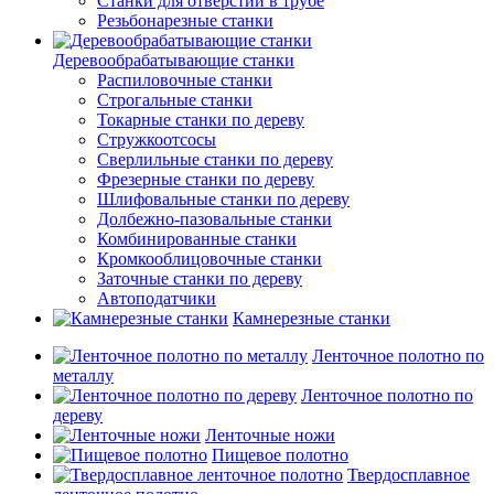
Станки для отверстий в трубе
Резьбонарезные станки
Деревообрабатывающие станки
Распиловочные станки
Строгальные станки
Токарные станки по дереву
Стружкоотсосы
Сверлильные станки по дереву
Фрезерные станки по дереву
Шлифовальные станки по дереву
Долбежно-пазовальные станки
Комбинированные станки
Кромкооблицовочные станки
Заточные станки по дереву
Автоподатчики
Камнерезные станки
Ленточное полотно по
металлу
Ленточное полотно по
дереву
Ленточные ножи
Пищевое полотно
Твердосплавное