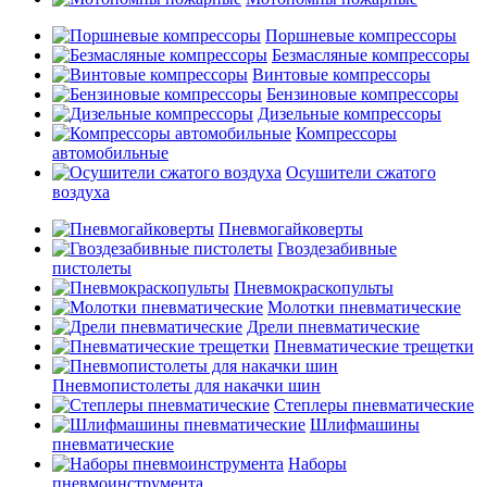
Поршневые компрессоры
Безмасляные компрессоры
Винтовые компрессоры
Бензиновые компрессоры
Дизельные компрессоры
Компрессоры
автомобильные
Осушители сжатого
воздуха
Пневмогайковерты
Гвоздезабивные
пистолеты
Пневмокраскопульты
Молотки пневматические
Дрели пневматические
Пневматические трещетки
Пневмопистолеты для накачки шин
Степлеры пневматические
Шлифмашины
пневматические
Наборы
пневмоинструмента