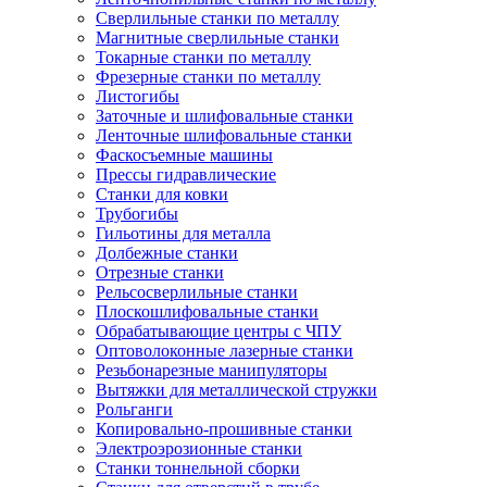
Сверлильные станки по металлу
Магнитные сверлильные станки
Токарные станки по металлу
Фрезерные станки по металлу
Листогибы
Заточные и шлифовальные станки
Ленточные шлифовальные станки
Фаскосъемные машины
Прессы гидравлические
Станки для ковки
Трубогибы
Гильотины для металла
Долбежные станки
Отрезные станки
Рельсосверлильные станки
Плоскошлифовальные станки
Обрабатывающие центры с ЧПУ
Оптоволоконные лазерные станки
Резьбонарезные манипуляторы
Вытяжки для металлической стружки
Рольганги
Копировально-прошивные станки
Электроэрозионные станки
Станки тоннельной сборки