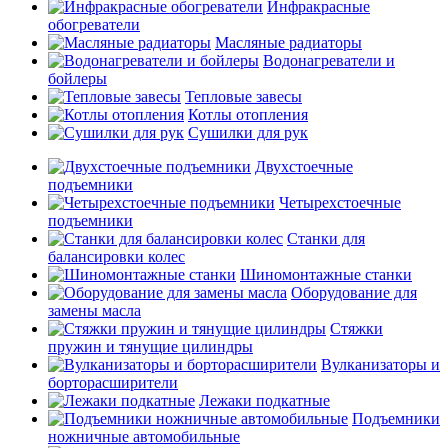
Инфракрасные
обогреватели
Масляные радиаторы
Водонагреватели и
бойлеры
Тепловые завесы
Котлы отопления
Сушилки для рук
Двухстоечные
подъемники
Четырехстоечные
подъемники
Станки для
балансировки колес
Шиномонтажные станки
Оборудование для
замены масла
Стяжки
пружин и тянущие цилиндры
Вулканизаторы и
борторасширители
Лежаки подкатные
Подъемники
ножничные автомобильные