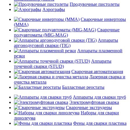
Продувочные пистолеты
Аэрографы
Сварочные инверторы
(MMA)
Сварочные
полуавтоматы (MIG-MAG)
Аппараты
аргонодуговой сварки (TIG)
Аппараты плазменной
резки
Аппараты
точечной сварки (STUD)
Сварочная автоматизация
Лазерная сварка и
очистка металла
Балластные реостаты
Аппараты для сварки труб
Электромуфтовая сварка
Сварочные экструдеры
Наборы для сварки
линолеума
Фены для сварки пластика