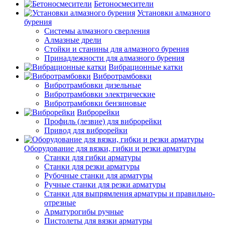
Бетоносмесители
Установки алмазного
бурения
Системы алмазного сверления
Алмазные дрели
Стойки и станины для алмазного бурения
Принадлежности для алмазного бурения
Вибрационные катки
Вибротрамбовки
Вибротрамбовки дизельные
Вибротрамбовки электрические
Вибротрамбовки бензиновые
Виброрейки
Профиль (лезвие) для виброрейки
Привод для виброрейки
Оборудование для вязки, гибки и резки арматуры
Станки для гибки арматуры
Станки для резки арматуры
Рубочные станки для арматуры
Ручные станки для резки арматуры
Станки для выпрямления арматуры и правильно-
отрезные
Арматурогибы ручные
Пистолеты для вязки арматуры