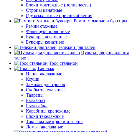
Блоки монтажные (полиспасты)
Стропы канатные
Грузозахватные приспособления
Ремни стяжные и буксиры
Ремни стяжные
Фалы буксировочные
Буксиры ленточные
Буксиры канатные
Тележки для талей
Пульты для управления
талью
Трос стальной
Такелаж
Цепи такелажные
Коуши
Зажимы для тросов
Скобы такелажные
Талрепы
Рым-болт
Рым-гайка
Карабины крепёжные
Блоки такелажные
Такелажные крюки и звенья
Ломы такелажные