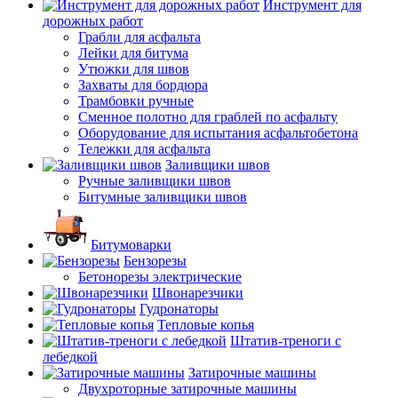
Инструмент для
дорожных работ
Грабли для асфальта
Лейки для битума
Утюжки для швов
Захваты для бордюра
Трамбовки ручные
Сменное полотно для граблей по асфальту
Оборудование для испытания асфальтобетона
Тележки для асфальта
Заливщики швов
Ручные заливщики швов
Битумные заливщики швов
Битумоварки
Бензорезы
Бетонорезы электрические
Швонарезчики
Гудронаторы
Тепловые копья
Штатив-треноги с
лебедкой
Затирочные машины
Двухроторные затирочные машины