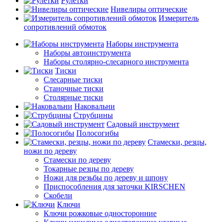
Рулетки
Нивелиры оптические
Измеритель
сопротивлений обмоток
Наборы инструмента
Наборы автоинструмента
Наборы столярно-слесарного инструмента
Тиски
Слесарные тиски
Станочные тиски
Столярные тиски
Наковальни
Струбцины
Садовый инструмент
Полосогибы
Стамески, резцы,
ножи по дереву
Стамески по дереву
Токарные резцы по дереву
Ножи для резьбы по дереву и шпону
Приспособления для заточки KIRSCHEN
Скобели
Ключи
Ключи рожковые односторонние