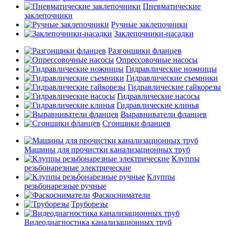
Пневматические
заклепочники
Ручные заклепочники
Заклепочники-насадки
Разгонщики фланцев
Опрессовочные насосы
Гидравлические ножницы
Гидравлические съемники
Гидравлические гайкорезы
Гидравлические насосы
Гидравлические клинья
Выравниватели фланцев
Сгонщики фланцев
Машины для прочистки канализационных труб
Клуппы
резьбонарезные электрические
Клуппы
резьбонарезные ручные
Фаскосниматели
Труборезы
Видеодиагностика канализационных труб