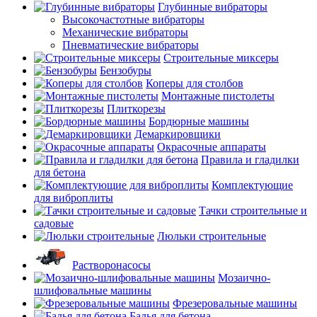
Глубинные вибраторы
Высокочастотные вибраторы
Механические вибраторы
Пневматические вибраторы
Строительные миксеры
Бензобуры
Коперы для столбов
Монтажные пистолеты
Плиткорезы
Бордюрные машины
Демаркировщики
Окрасочные аппараты
Правила и гладилки
для бетона
Комплектующие
для виброплиты
Тачки строительные и
садовые
Люльки строительные
Растворонасосы
Мозаично-
шлифовальные машины
Фрезеровальные машины
Бадья для бетона