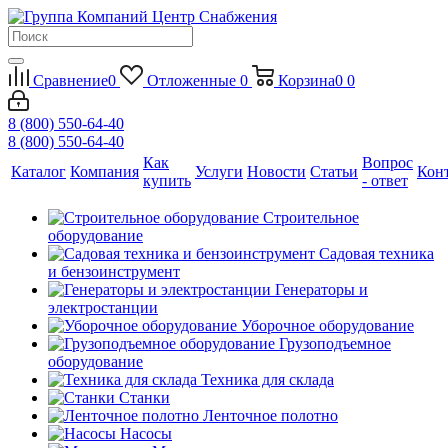
Сравнение
0
Отложенные
0
Корзина
0
0
8 (800) 550-64-40
8 (800) 550-64-40
Как
Вопрос
Каталог
Компания
Услуги
Новости
Статьи
Кон
купить
- ответ
Строительное
оборудование
Садовая техника
и бензоинструмент
Генераторы и
электростанции
Уборочное оборудование
Грузоподъемное
оборудование
Техника для склада
Станки
Ленточное полотно
Насосы