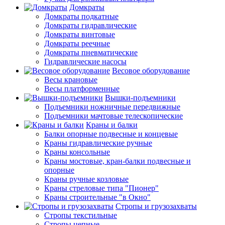
Домкраты
Домкраты подкатные
Домкраты гидравлические
Домкраты винтовые
Домкраты реечные
Домкраты пневматические
Гидравлические насосы
Весовое оборудование
Весы крановые
Весы платформенные
Вышки-подъемники
Подъемники ножничные передвижные
Подъемники мачтовые телескопические
Краны и балки
Балки опорные подвесные и концевые
Краны гидравлические ручные
Краны консольные
Краны мостовые, кран-балки подвесные и
опорные
Краны ручные козловые
Краны стреловые типа "Пионер"
Краны строительные "в Окно"
Стропы и грузозахваты
Стропы текстильные
Стропы цепные