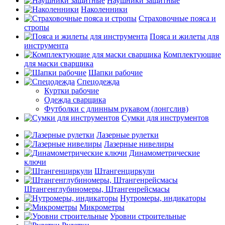
Наушники защитные
Наколенники
Страховочные пояса и
стропы
Пояса и жилеты для
инструмента
Комплектующие
для маски сварщика
Шапки рабочие
Спецодежда
Куртки рабочие
Одежда сварщика
Футболки с длинным рукавом (лонгслив)
Сумки для инструментов
Лазерные рулетки
Лазерные нивелиры
Динамометрические
ключи
Штангенциркули
Штангенглубиномеры, Штангенрейсмасы
Нутромеры, индикаторы
Микрометры
Уровни строительные