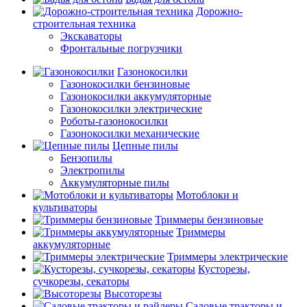
Дорожно-
строительная техника
Экскаваторы
Фронтальные погрузчики
Газонокосилки
Газонокосилки бензиновые
Газонокосилки аккумуляторные
Газонокосилки электрические
Роботы-газонокосилки
Газонокосилки механические
Цепные пилы
Бензопилы
Электропилы
Аккумуляторные пилы
Мотоблоки и
культиваторы
Триммеры бензиновые
Триммеры
аккумуляторные
Триммеры электрические
Кусторезы,
сучкорезы, секаторы
Высоторезы
Садовые тракторы и