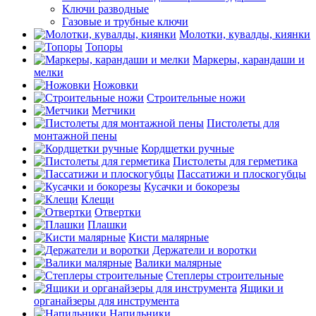
Ключи разводные
Газовые и трубные ключи
Молотки, кувалды, киянки
Топоры
Маркеры, карандаши и
мелки
Ножовки
Строительные ножи
Метчики
Пистолеты для
монтажной пены
Кордщетки ручные
Пистолеты для герметика
Пассатижи и плоскогубцы
Кусачки и бокорезы
Клещи
Отвертки
Плашки
Кисти малярные
Держатели и воротки
Валики малярные
Степлеры строительные
Ящики и
органайзеры для инструмента
Напильники