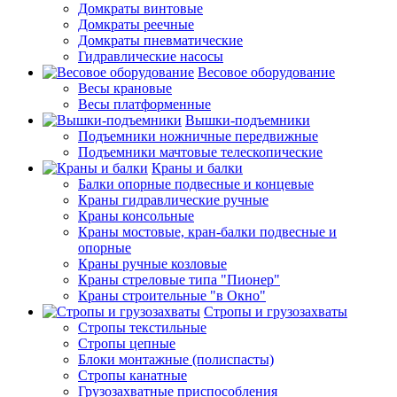
Домкраты винтовые
Домкраты реечные
Домкраты пневматические
Гидравлические насосы
Весовое оборудование
Весы крановые
Весы платформенные
Вышки-подъемники
Подъемники ножничные передвижные
Подъемники мачтовые телескопические
Краны и балки
Балки опорные подвесные и концевые
Краны гидравлические ручные
Краны консольные
Краны мостовые, кран-балки подвесные и
опорные
Краны ручные козловые
Краны стреловые типа "Пионер"
Краны строительные "в Окно"
Стропы и грузозахваты
Стропы текстильные
Стропы цепные
Блоки монтажные (полиспасты)
Стропы канатные
Грузозахватные приспособления