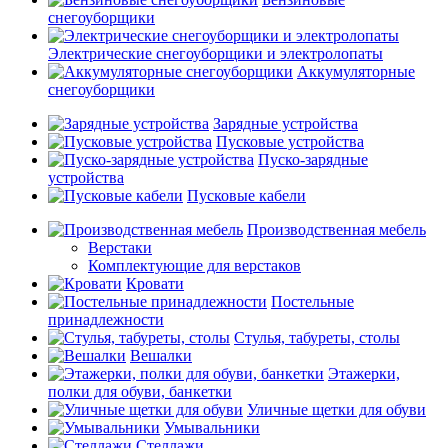
снегоуборщики
Электрические снегоуборщики и электролопаты
Аккумуляторные
снегоуборщики
Зарядные устройства
Пусковые устройства
Пуско-зарядные
устройства
Пусковые кабели
Производственная мебель
Верстаки
Комплектующие для верстаков
Кровати
Постельные
принадлежности
Стулья, табуреты, столы
Вешалки
Этажерки,
полки для обуви, банкетки
Уличные щетки для обуви
Умывальники
Стеллажи