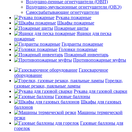
Воздушно-пенные огнетушители (ОВП)
Воздушно-эмульсионные огнетушители (ОВЭ)
Самосрабатывающие огнетушители
Рукава пожарные
Шкафы пожарные
Пожарные щиты
Ящики для песка
пожарные
Гидранты пожарные
Головки пожарные
Пожарный инвентарь
Противопожарные муфты
Газосварочное
оборудование
Горелки,
газовые резаки, паяльные лампы
Рукава для газовой сварки
Газовые баллоны
Шкафы для газовых
баллонов
Машины термической
резки
Газовые баллоны для
горелок