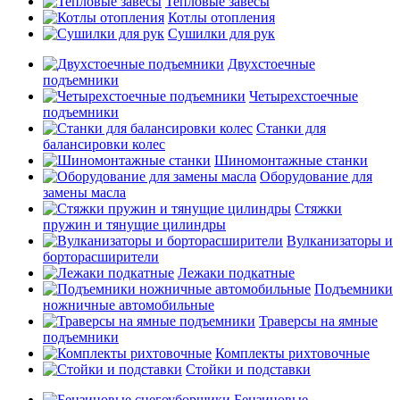
Тепловые завесы
Котлы отопления
Сушилки для рук
Двухстоечные
подъемники
Четырехстоечные
подъемники
Станки для
балансировки колес
Шиномонтажные станки
Оборудование для
замены масла
Стяжки
пружин и тянущие цилиндры
Вулканизаторы и
борторасширители
Лежаки подкатные
Подъемники
ножничные автомобильные
Траверсы на ямные
подъемники
Комплекты рихтовочные
Стойки и подставки
Бензиновые