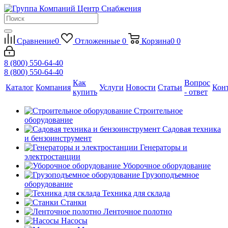
Сравнение
0
Отложенные
0
Корзина
0
0
8 (800) 550-64-40
8 (800) 550-64-40
Как
Вопрос
Каталог
Компания
Услуги
Новости
Статьи
Кон
купить
- ответ
Строительное
оборудование
Садовая техника
и бензоинструмент
Генераторы и
электростанции
Уборочное оборудование
Грузоподъемное
оборудование
Техника для склада
Станки
Ленточное полотно
Насосы