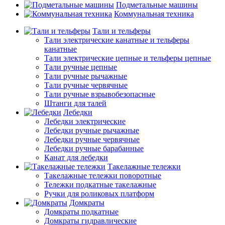
Подметальные машины
Коммунальная техника
Тали и тельферы
Тали электрические канатные и тельферы
канатные
Тали электрические цепные и тельферы цепные
Тали ручные цепные
Тали ручные рычажные
Тали ручные червячные
Тали ручные взрывобезопасные
Штанги для талей
Лебедки
Лебедки электрические
Лебедки ручные рычажные
Лебедки ручные червячные
Лебедки ручные барабанные
Канат для лебедки
Такелажные тележки
Такелажные тележки поворотные
Тележки подкатные такелажные
Ручки для роликовых платформ
Домкраты
Домкраты подкатные
Домкраты гидравлические