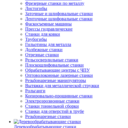
Фрезерные станки по металлу
Листогибы
Заточные и шлифовальные станки
Ленточные шлифовальные станки
Фаскосъемные машины
Прессы гидравлические
Станки для ковки
Трубогибы
Гильотины для металла
Долбежные станки
Отрезные станки
Рельсосверлильные станки
Плоскошлифовальные станки
Обрабатывающие центры с ЧПУ
Оптоволоконные лазерные станки
Резьбонарезные манипуляторы
Вытяжки для металлической стружки
Рольганги
Копировально-прошивные станки
Электроэрозионные станки
Станки тоннельной сборки
Станки для отверстий в трубе
Резьбонарезные станки
Деревообрабатывающие станки