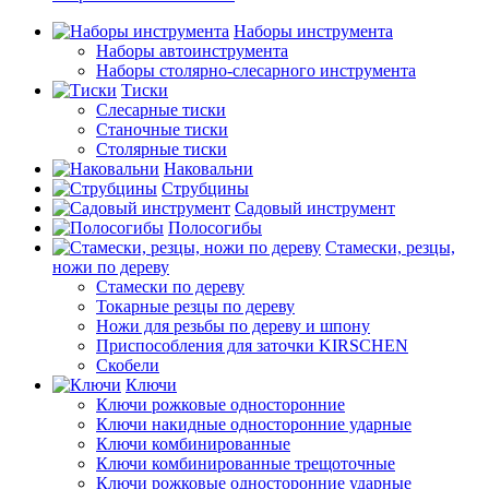
Наборы инструмента
Наборы автоинструмента
Наборы столярно-слесарного инструмента
Тиски
Слесарные тиски
Станочные тиски
Столярные тиски
Наковальни
Струбцины
Садовый инструмент
Полосогибы
Стамески, резцы,
ножи по дереву
Стамески по дереву
Токарные резцы по дереву
Ножи для резьбы по дереву и шпону
Приспособления для заточки KIRSCHEN
Скобели
Ключи
Ключи рожковые односторонние
Ключи накидные односторонние ударные
Ключи комбинированные
Ключи комбинированные трещоточные
Ключи рожковые односторонние ударные