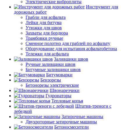
Электрические виброплиты
Инструмент для
дорожных работ
Грабли для асфальта
Лейки для битума
Утюжки для швов
Захваты для бордюра
Трамбовки ручные
Сменное полотно для граблей по асфальту
Оборудование для испытания асфальтобетона
Тележки для асфальта
Заливщики швов
Ручные заливщики швов
Битумные заливщики швов
Битумоварки
Бензорезы
Бетонорезы электрические
Швонарезчики
Гудронаторы
Тепловые копья
Штатив-треноги с
лебедкой
Затирочные машины
Двухроторные затирочные машины
Бетоносмесители