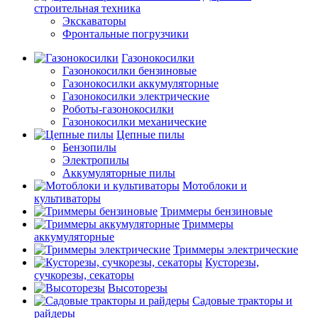
строительная техника
Экскаваторы
Фронтальные погрузчики
Газонокосилки
Газонокосилки бензиновые
Газонокосилки аккумуляторные
Газонокосилки электрические
Роботы-газонокосилки
Газонокосилки механические
Цепные пилы
Бензопилы
Электропилы
Аккумуляторные пилы
Мотоблоки и
культиваторы
Триммеры бензиновые
Триммеры
аккумуляторные
Триммеры электрические
Кусторезы,
сучкорезы, секаторы
Высоторезы
Садовые тракторы и
райдеры