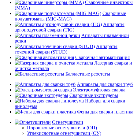
Сварочные инверторы
(MMA)
Сварочные
полуавтоматы (MIG-MAG)
Аппараты
аргонодуговой сварки (TIG)
Аппараты плазменной
резки
Аппараты
точечной сварки (STUD)
Сварочная автоматизация
Лазерная сварка и
очистка металла
Балластные реостаты
Аппараты для сварки труб
Электромуфтовая сварка
Сварочные экструдеры
Наборы для сварки
линолеума
Фены для сварки пластика
Огнетушители
Порошковые огнетушители (ОП)
Углекислотные огнетушители (ОУ)