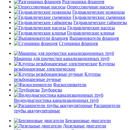
Разгонщики фланцев
Опрессовочные насосы
Гидравлические ножницы
Гидравлические съемники
Гидравлические гайкорезы
Гидравлические насосы
Гидравлические клинья
Выравниватели фланцев
Сгонщики фланцев
Машины для прочистки канализационных труб
Клуппы
резьбонарезные электрические
Клуппы
резьбонарезные ручные
Фаскосниматели
Труборезы
Видеодиагностика канализационных труб
Расширители
трубы аккумуляторные
Бензиновые двигатели
Дизельные двигатели