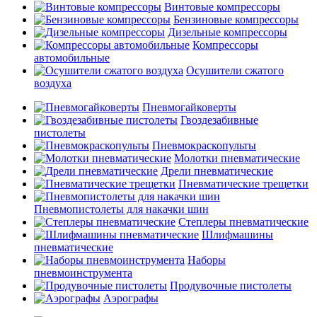
Винтовые компрессоры
Бензиновые компрессоры
Дизельные компрессоры
Компрессоры
автомобильные
Осушители сжатого
воздуха
Пневмогайковерты
Гвоздезабивные
пистолеты
Пневмокраскопульты
Молотки пневматические
Дрели пневматические
Пневматические трещетки
Пневмопистолеты для накачки шин
Степлеры пневматические
Шлифмашины
пневматические
Наборы
пневмоинструмента
Продувочные пистолеты
Аэрографы