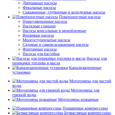
Дренажные насосы
Фекальные насосы
Скважинные, глубинные и колодезные насосы
Поверхностные насосы
Циркуляционные насосы
Насосные станции
Насосы консольные и моноблочные
Вихревые насосы
Многоступенчатые насосы
Садовые и самовсасывающие насосы
Фонтанные насосы
Насосы для бассейна
Насосы для
перекачки топлива и масла
Канализационные
установки
Мотопомпы для чистой
воды
Мотопомпы для
грязной воды
Мотопомпы пожарные
Поршневые компрессоры
Безмасляные компрессоры