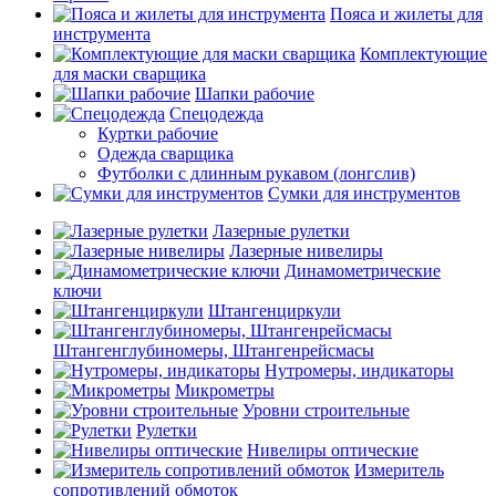
Пояса и жилеты для
инструмента
Комплектующие
для маски сварщика
Шапки рабочие
Спецодежда
Куртки рабочие
Одежда сварщика
Футболки с длинным рукавом (лонгслив)
Сумки для инструментов
Лазерные рулетки
Лазерные нивелиры
Динамометрические
ключи
Штангенциркули
Штангенглубиномеры, Штангенрейсмасы
Нутромеры, индикаторы
Микрометры
Уровни строительные
Рулетки
Нивелиры оптические
Измеритель
сопротивлений обмоток