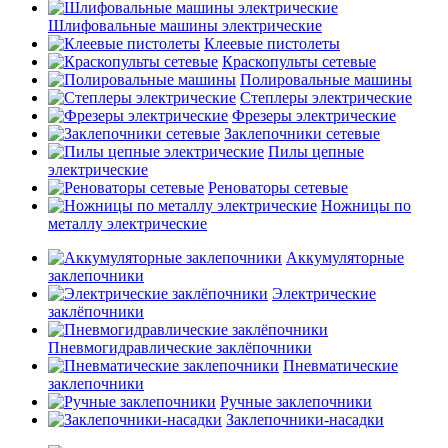
Шлифовальные машины электрические
Клеевые пистолеты
Краскопульты сетевые
Полировальные машины
Степлеры электрические
Фрезеры электрические
Заклепочники сетевые
Пилы цепные
электрические
Реноваторы сетевые
Ножницы по
металлу электрические
Аккумуляторные
заклепочники
Электрические
заклёпочники
Пневмогидравлические заклёпочники
Пневматические
заклепочники
Ручные заклепочники
Заклепочники-насадки