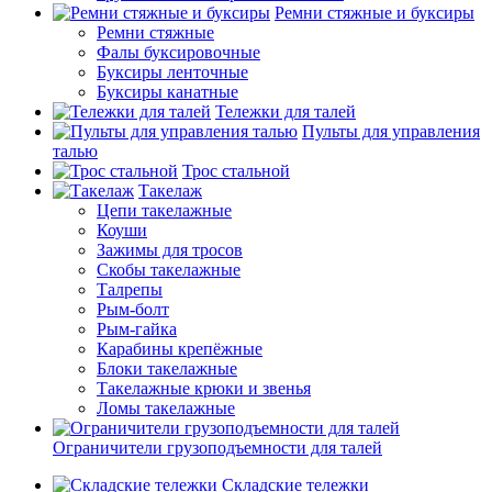
Ремни стяжные и буксиры
Ремни стяжные
Фалы буксировочные
Буксиры ленточные
Буксиры канатные
Тележки для талей
Пульты для управления
талью
Трос стальной
Такелаж
Цепи такелажные
Коуши
Зажимы для тросов
Скобы такелажные
Талрепы
Рым-болт
Рым-гайка
Карабины крепёжные
Блоки такелажные
Такелажные крюки и звенья
Ломы такелажные
Ограничители грузоподъемности для талей
Складские тележки