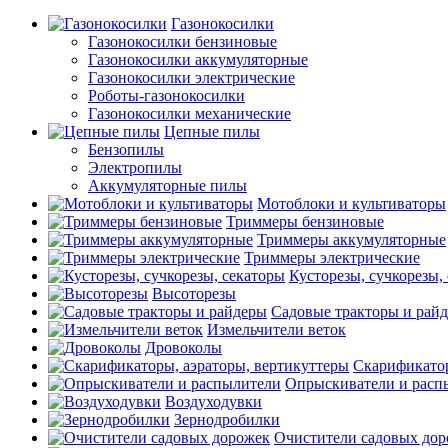
Газонокосилки
Газонокосилки бензиновые
Газонокосилки аккумуляторные
Газонокосилки электрические
Роботы-газонокосилки
Газонокосилки механические
Цепные пилы
Бензопилы
Электропилы
Аккумуляторные пилы
Мотоблоки и культиваторы
Триммеры бензиновые
Триммеры аккумуляторные
Триммеры электрические
Кусторезы, сучкорезы,
Высоторезы
Садовые тракторы и рай
Измельчители веток
Дровоколы
Скарификатор
Опрыскиватели и расп
Воздуходувки
Зернодробилки
Очистители садовых до