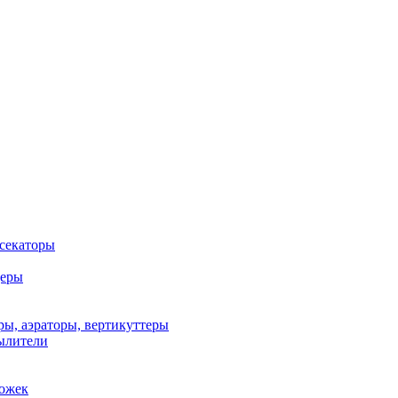
 секаторы
деры
ы, аэраторы, вертикуттеры
ылители
рожек