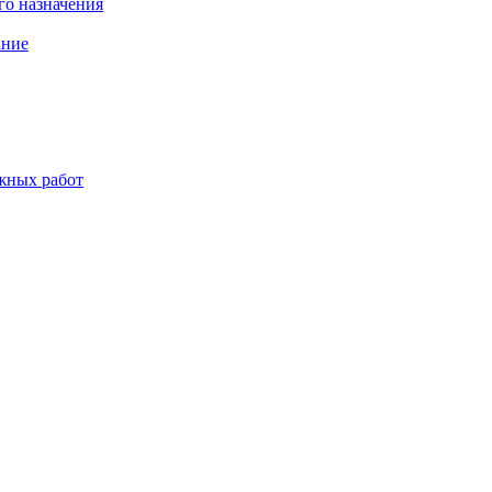
о назначения
ание
жных работ