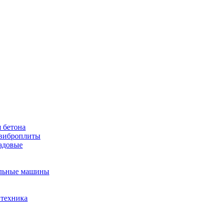
 бетона
виброплиты
садовые
льные машины
 техника