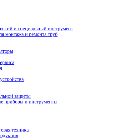
еский и специальный инструмент
ля монтажа и ремонта труб
ляторы
сервиса
я
устройства
альной защиты
е приборы и инструменты
товая техника
родукция