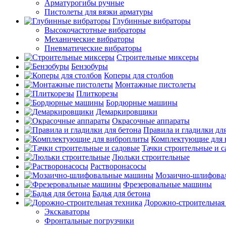
Арматурогибы ручные
Пистолеты для вязки арматуры
Глубинные вибраторы
Высокочастотные вибраторы
Механические вибраторы
Пневматические вибраторы
Строительные миксеры
Бензобуры
Коперы для столбов
Монтажные пистолеты
Плиткорезы
Бордюрные машины
Демаркировщики
Окрасочные аппараты
Правила и гладилки для
Комплектующие для 
Тачки строительные и 
Люльки строительные
Растворонасосы
Мозаично-шлифова
Фрезеровальные машины
Бадья для бетона
Дорожно-строительная
Экскаваторы
Фронтальные погрузчики