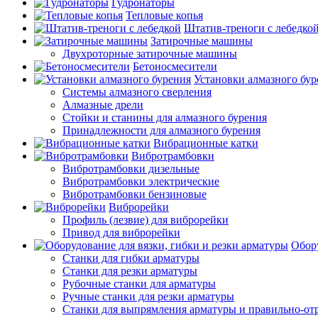
Гудронаторы
Тепловые копья
Штатив-треноги с лебедко
Затирочные машины
Двухроторные затирочные машины
Бетоносмесители
Установки алмазного бур
Системы алмазного сверления
Алмазные дрели
Стойки и станины для алмазного бурения
Принадлежности для алмазного бурения
Вибрационные катки
Вибротрамбовки
Вибротрамбовки дизельные
Вибротрамбовки электрические
Вибротрамбовки бензиновые
Виброрейки
Профиль (лезвие) для виброрейки
Привод для виброрейки
Обору
Станки для гибки арматуры
Станки для резки арматуры
Рубочные станки для арматуры
Ручные станки для резки арматуры
Станки для выпрямления арматуры и правильно-от