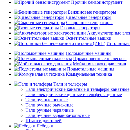
Прочий бензоинструмент
Бензиновые генераторы
Дизельные генераторы
Сварочные генераторы
Газовые генераторы
Аккумуляторные эле
Осветительные вышки
Источники 
Поломоечные машины
Промышленные пылесосы
Мойки высокого давления
Подметальные машины
Коммунальная техника
Тали и тельферы
Тали электрические канатные и тельферы канатные
Тали электрические цепные и тельферы цепные
Тали ручные цепные
Тали ручные рычажные
Тали ручные червячные
Тали ручные взрывобезопасные
Штанги для талей
Лебедки