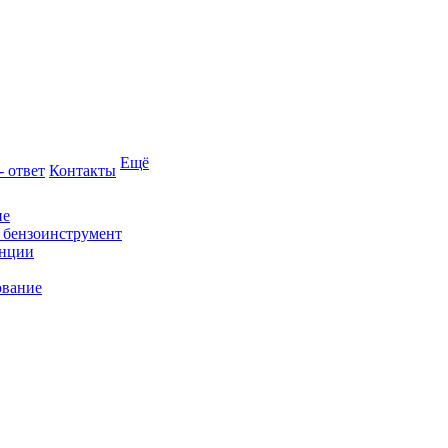
Ещё
- ответ
Контакты
ие
и бензоинструмент
анции
ование