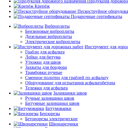
Продукция дорожног
Крепёж
Пескоструйное оборудов
Подарочные сертификаты
Виброплиты
Бензиновые виброплиты
Дизельные виброплиты
Электрические виброплиты
Инструмент для доро
Грабли для асфальта
Лейки для битума
Утюжки для швов
Захваты для бордюра
Трамбовки ручные
Сменное полотно для граблей по асфальту
Оборудование для испытания асфальтобетона
Тележки для асфальта
Заливщики швов
Ручные заливщики швов
Битумные заливщики швов
Битумоварки
Бензорезы
Бетонорезы электрические
Швонарезчики