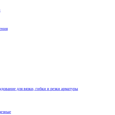
й
ения
дование для вязки, гибки и резки арматуры
резные