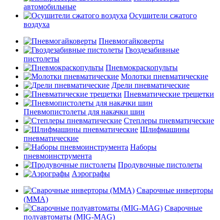
автомобильные
Осушители сжатого
воздуха
Пневмогайковерты
Гвоздезабивные
пистолеты
Пневмокраскопульты
Молотки пневматические
Дрели пневматические
Пневматические трещетки
Пневмопистолеты для накачки шин
Степлеры пневматические
Шлифмашины
пневматические
Наборы
пневмоинструмента
Продувочные пистолеты
Аэрографы
Сварочные инверторы
(MMA)
Сварочные
полуавтоматы (MIG-MAG)