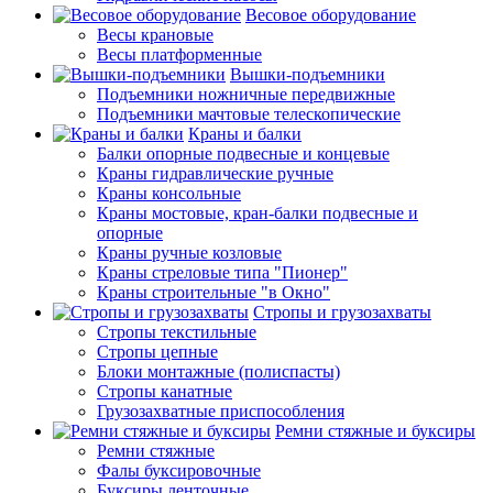
Весовое оборудование
Весы крановые
Весы платформенные
Вышки-подъемники
Подъемники ножничные передвижные
Подъемники мачтовые телескопические
Краны и балки
Балки опорные подвесные и концевые
Краны гидравлические ручные
Краны консольные
Краны мостовые, кран-балки подвесные и
опорные
Краны ручные козловые
Краны стреловые типа "Пионер"
Краны строительные "в Окно"
Стропы и грузозахваты
Стропы текстильные
Стропы цепные
Блоки монтажные (полиспасты)
Стропы канатные
Грузозахватные приспособления
Ремни стяжные и буксиры
Ремни стяжные
Фалы буксировочные
Буксиры ленточные