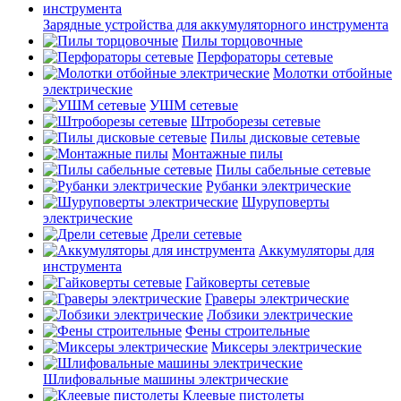
Зарядные устройства для аккумуляторного инструмента
Пилы торцовочные
Перфораторы сетевые
Молотки отбойные
электрические
УШМ сетевые
Штроборезы сетевые
Пилы дисковые сетевые
Монтажные пилы
Пилы сабельные сетевые
Рубанки электрические
Шуруповерты
электрические
Дрели сетевые
Аккумуляторы для
инструмента
Гайковерты сетевые
Граверы электрические
Лобзики электрические
Фены строительные
Миксеры электрические
Шлифовальные машины электрические
Клеевые пистолеты