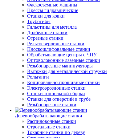
Фаскосъемные машины
Прессы гидравлические
Станки для ковки
Трубогибы
Гильотины для металла
Долбежные станки
Отрезные станки
Рельсосверлильные станки
Плоскошлифовальные станки
Обрабатывающие центры с ЧПУ
Оптоволоконные лазерные станки
Резьбонарезные манипуляторы
Вытяжки для металлической стружки
Рольганги
Копировально-прошивные станки
Электроэрозионные станки
Станки тоннельной сборки
Станки для отверстий в трубе
Резьбонарезные станки
Деревообрабатывающие станки
Распиловочные станки
Строгальные станки
Токарные станки по дереву
Стружкоотсосы