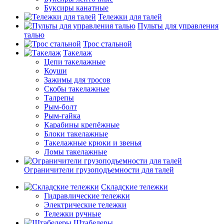
Буксиры канатные
Тележки для талей
Пульты для управления
талью
Трос стальной
Такелаж
Цепи такелажные
Коуши
Зажимы для тросов
Скобы такелажные
Талрепы
Рым-болт
Рым-гайка
Карабины крепёжные
Блоки такелажные
Такелажные крюки и звенья
Ломы такелажные
Ограничители грузоподъемности для талей
Складские тележки
Гидравлические тележки
Электрические тележки
Тележки ручные
Штабелеры