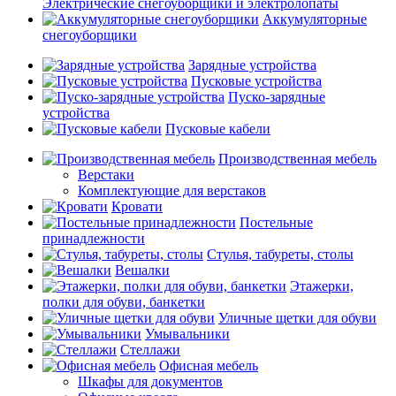
Электрические снегоуборщики и электролопаты
Аккумуляторные
снегоуборщики
Зарядные устройства
Пусковые устройства
Пуско-зарядные
устройства
Пусковые кабели
Производственная мебель
Верстаки
Комплектующие для верстаков
Кровати
Постельные
принадлежности
Стулья, табуреты, столы
Вешалки
Этажерки,
полки для обуви, банкетки
Уличные щетки для обуви
Умывальники
Стеллажи
Офисная мебель
Шкафы для документов