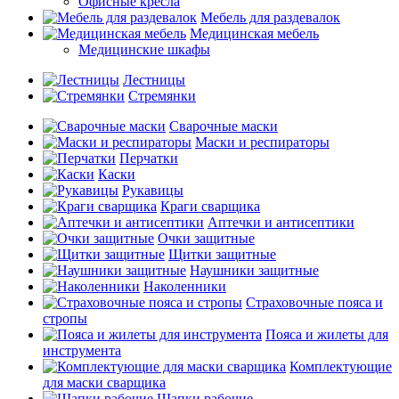
Офисные кресла
Мебель для раздевалок
Медицинская мебель
Медицинские шкафы
Лестницы
Стремянки
Сварочные маски
Маски и респираторы
Перчатки
Каски
Рукавицы
Краги сварщика
Аптечки и антисептики
Очки защитные
Щитки защитные
Наушники защитные
Наколенники
Страховочные пояса и
стропы
Пояса и жилеты для
инструмента
Комплектующие
для маски сварщика
Шапки рабочие