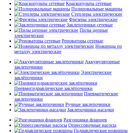
Краскопульты сетевые
Полировальные машины
Степлеры электрические
Фрезеры электрические
Заклепочники сетевые
Пилы цепные
электрические
Реноваторы сетевые
Ножницы по
металлу электрические
Аккумуляторные
заклепочники
Электрические
заклёпочники
Пневмогидравлические заклёпочники
Пневматические
заклепочники
Ручные заклепочники
Заклепочники-насадки
Разгонщики фланцев
Опрессовочные насосы
Гидравлические ножницы