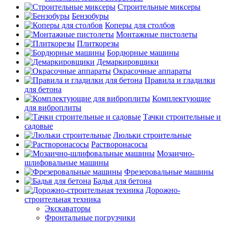
Строительные миксеры
Бензобуры
Коперы для столбов
Монтажные пистолеты
Плиткорезы
Бордюрные машины
Демаркировщики
Окрасочные аппараты
Правила и гладилки
для бетона
Комплектующие
для виброплиты
Тачки строительные и
садовые
Люльки строительные
Растворонасосы
Мозаично-
шлифовальные машины
Фрезеровальные машины
Бадья для бетона
Дорожно-
строительная техника
Экскаваторы
Фронтальные погрузчики