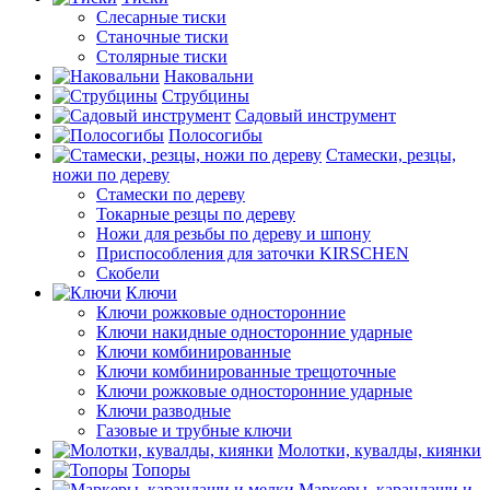
Слесарные тиски
Станочные тиски
Столярные тиски
Наковальни
Струбцины
Садовый инструмент
Полосогибы
Стамески, резцы,
ножи по дереву
Стамески по дереву
Токарные резцы по дереву
Ножи для резьбы по дереву и шпону
Приспособления для заточки KIRSCHEN
Скобели
Ключи
Ключи рожковые односторонние
Ключи накидные односторонние ударные
Ключи комбинированные
Ключи комбинированные трещоточные
Ключи рожковые односторонние ударные
Ключи разводные
Газовые и трубные ключи
Молотки, кувалды, киянки
Топоры
Маркеры, карандаши и