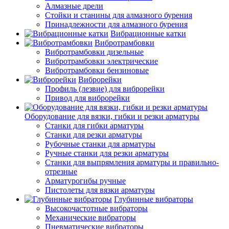
Алмазные дрели
Стойки и станины для алмазного бурения
Принадлежности для алмазного бурения
Вибрационные катки
Вибротрамбовки
Вибротрамбовки дизельные
Вибротрамбовки электрические
Вибротрамбовки бензиновые
Виброрейки
Профиль (лезвие) для виброрейки
Привод для виброрейки
Оборудование для вязки, гибки и резки арматуры
Станки для гибки арматуры
Станки для резки арматуры
Рубочные станки для арматуры
Ручные станки для резки арматуры
Станки для выпрямления арматуры и правильно-
отрезные
Арматурогибы ручные
Пистолеты для вязки арматуры
Глубинные вибраторы
Высокочастотные вибраторы
Механические вибраторы
Пневматические вибраторы