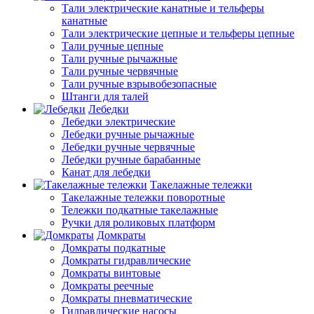
Тали электрические канатные и тельферы
канатные
Тали электрические цепные и тельферы цепные
Тали ручные цепные
Тали ручные рычажные
Тали ручные червячные
Тали ручные взрывобезопасные
Штанги для талей
Лебедки
Лебедки электрические
Лебедки ручные рычажные
Лебедки ручные червячные
Лебедки ручные барабанные
Канат для лебедки
Такелажные тележки
Такелажные тележки поворотные
Тележки подкатные такелажные
Ручки для роликовых платформ
Домкраты
Домкраты подкатные
Домкраты гидравлические
Домкраты винтовые
Домкраты реечные
Домкраты пневматические
Гидравлические насосы