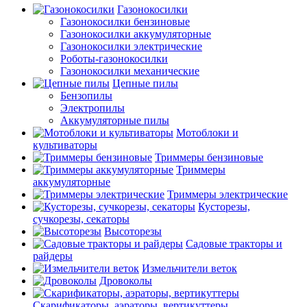
Газонокосилки
Газонокосилки бензиновые
Газонокосилки аккумуляторные
Газонокосилки электрические
Роботы-газонокосилки
Газонокосилки механические
Цепные пилы
Бензопилы
Электропилы
Аккумуляторные пилы
Мотоблоки и
культиваторы
Триммеры бензиновые
Триммеры
аккумуляторные
Триммеры электрические
Кусторезы,
сучкорезы, секаторы
Высоторезы
Садовые тракторы и
райдеры
Измельчители веток
Дровоколы
Скарификаторы, аэраторы, вертикуттеры