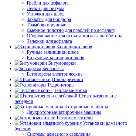
Грабли для асфальта
Лейки для битума
Утюжки для швов
Захваты для бордюра
Трамбовки ручные
Сменное полотно для граблей по асфальту
Оборудование для испытания асфальтобетона
Тележки для асфальта
Заливщики швов
Ручные заливщики швов
Битумные заливщики швов
Битумоварки
Бензорезы
Бетонорезы электрические
Швонарезчики
Гудронаторы
Тепловые копья
Штатив-треноги с
лебедкой
Затирочные машины
Двухроторные затирочные машины
Бетоносмесители
Установки алмазного
бурения
Системы алмазного сверления