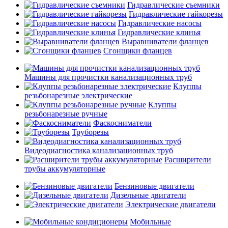
Гидравлические съемники
Гидравлические гайкорезы
Гидравлические насосы
Гидравлические клинья
Выравниватели фланцев
Сгонщики фланцев
Машины для прочистки канализационных труб
Клуппы
резьбонарезные электрические
Клуппы
резьбонарезные ручные
Фаскосниматели
Труборезы
Видеодиагностика канализационных труб
Расширители
трубы аккумуляторные
Бензиновые двигатели
Дизельные двигатели
Электрические двигатели
Мобильные