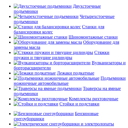
Двухстоечные
подъемники
Четырехстоечные
подъемники
Станки для
балансировки колес
Шиномонтажные станки
Оборудование для
замены масла
Стяжки
пружин и тянущие цилиндры
Вулканизаторы и
борторасширители
Лежаки подкатные
Подъемники
ножничные автомобильные
Траверсы на ямные
подъемники
Комплекты рихтовочные
Стойки и подставки
Бензиновые
снегоуборщики