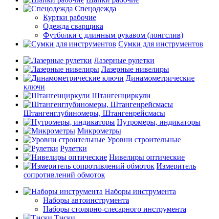
Спецодежда
Куртки рабочие
Одежда сварщика
Футболки с длинным рукавом (лонгслив)
Сумки для инструментов
Лазерные рулетки
Лазерные нивелиры
Динамометрические
ключи
Штангенциркули
Штангенглубиномеры, Штангенрейсмасы
Нутромеры, индикаторы
Микрометры
Уровни строительные
Рулетки
Нивелиры оптические
Измеритель
сопротивлений обмоток
Наборы инструмента
Наборы автоинструмента
Наборы столярно-слесарного инструмента
Тиски