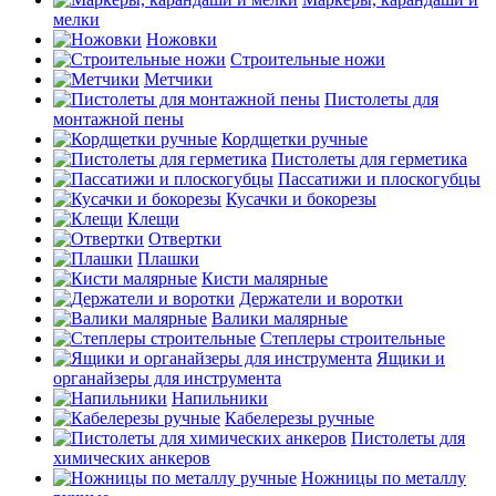
мелки
Ножовки
Строительные ножи
Метчики
Пистолеты для
монтажной пены
Кордщетки ручные
Пистолеты для герметика
Пассатижи и плоскогубцы
Кусачки и бокорезы
Клещи
Отвертки
Плашки
Кисти малярные
Держатели и воротки
Валики малярные
Степлеры строительные
Ящики и
органайзеры для инструмента
Напильники
Кабелерезы ручные
Пистолеты для
химических анкеров
Ножницы по металлу