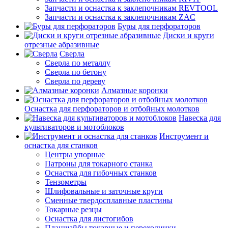
Запчасти и оснастка к заклепочникам REVTOOL
Запчасти и оснастка к заклепочникам ZAC
Буры для перфораторов
Диски и круги
отрезные абразивные
Сверла
Сверла по металлу
Сверла по бетону
Сверла по дереву
Алмазные коронки
Оснастка для перфораторов и отбойных молотков
Навеска для
культиваторов и мотоблоков
Инструмент и
оснастка для станков
Центры упорные
Патроны для токарного станка
Оснастка для гибочных станков
Тензометры
Шлифовальные и заточные круги
Сменные твердосплавные пластины
Токарные резцы
Оснастка для листогибов
Планшайбы токарные и переходники