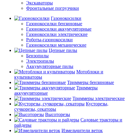
Экскаваторы
Фронтальные погрузчики
Газонокосилки
Газонокосилки бензиновые
Газонокосилки аккумуляторные
Газонокосилки электрические
Роботы-газонокосилки
Газонокосилки механические
Цепные пилы
Бензопилы
Электропилы
Аккумуляторные пилы
Мотоблоки и
культиваторы
Триммеры бензиновые
Триммеры
аккумуляторные
Триммеры электрические
Кусторезы,
сучкорезы, секаторы
Высоторезы
Садовые тракторы и
райдеры
Измельчители веток