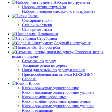
Наборы инструмента
Наборы автоинструмента
Наборы столярно-слесарного инструмента
Тиски
Слесарные тиски
Станочные тиски
Столярные тиски
Наковальни
Струбцины
Садовый инструмент
Полосогибы
Стамески, резцы,
ножи по дереву
Стамески по дереву
Токарные резцы по дереву
Ножи для резьбы по дереву и шпону
Приспособления для заточки KIRSCHEN
Скобели
Ключи
Ключи рожковые односторонние
Ключи накидные односторонние ударные
Ключи комбинированные
Ключи комбинированные трещоточные
Ключи рожковые односторонние ударные
Ключи разводные