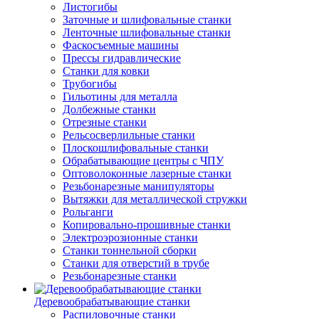
Листогибы
Заточные и шлифовальные станки
Ленточные шлифовальные станки
Фаскосъемные машины
Прессы гидравлические
Станки для ковки
Трубогибы
Гильотины для металла
Долбежные станки
Отрезные станки
Рельсосверлильные станки
Плоскошлифовальные станки
Обрабатывающие центры с ЧПУ
Оптоволоконные лазерные станки
Резьбонарезные манипуляторы
Вытяжки для металлической стружки
Рольганги
Копировально-прошивные станки
Электроэрозионные станки
Станки тоннельной сборки
Станки для отверстий в трубе
Резьбонарезные станки
Деревообрабатывающие станки
Распиловочные станки