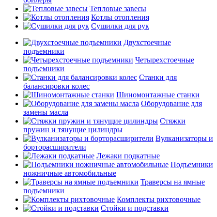
Тепловые завесы
Котлы отопления
Сушилки для рук
Двухстоечные
подъемники
Четырехстоечные
подъемники
Станки для
балансировки колес
Шиномонтажные станки
Оборудование для
замены масла
Стяжки
пружин и тянущие цилиндры
Вулканизаторы и
борторасширители
Лежаки подкатные
Подъемники
ножничные автомобильные
Траверсы на ямные
подъемники
Комплекты рихтовочные
Стойки и подставки