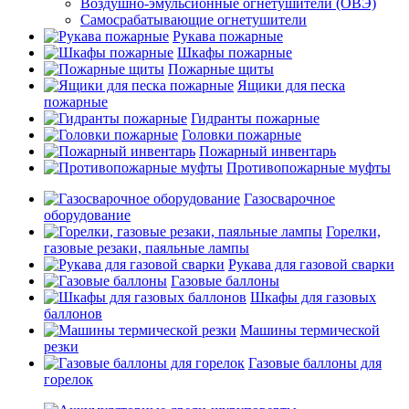
Воздушно-эмульсионные огнетушители (ОВЭ)
Самосрабатывающие огнетушители
Рукава пожарные
Шкафы пожарные
Пожарные щиты
Ящики для песка
пожарные
Гидранты пожарные
Головки пожарные
Пожарный инвентарь
Противопожарные муфты
Газосварочное
оборудование
Горелки,
газовые резаки, паяльные лампы
Рукава для газовой сварки
Газовые баллоны
Шкафы для газовых
баллонов
Машины термической
резки
Газовые баллоны для
горелок