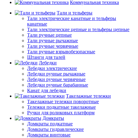
Коммунальная техника
Тали и тельферы
Тали электрические канатные и тельферы
канатные
Тали электрические цепные и тельферы цепные
Тали ручные цепные
Тали ручные рычажные
Тали ручные червячные
Тали ручные взрывобезопасные
Штанги для талей
Лебедки
Лебедки электрические
Лебедки ручные рычажные
Лебедки ручные червячные
Лебедки ручные барабанные
Канат для лебедки
Такелажные тележки
Такелажные тележки поворотные
Тележки подкатные такелажные
Ручки для роликовых платформ
Домкраты
Домкраты подкатные
Домкраты гидравлические
Домкраты винтовые