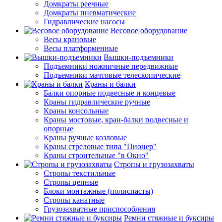
Домкраты реечные
Домкраты пневматические
Гидравлические насосы
Весовое оборудование
Весы крановые
Весы платформенные
Вышки-подъемники
Подъемники ножничные передвижные
Подъемники мачтовые телескопические
Краны и балки
Балки опорные подвесные и концевые
Краны гидравлические ручные
Краны консольные
Краны мостовые, кран-балки подвесные и
опорные
Краны ручные козловые
Краны стреловые типа "Пионер"
Краны строительные "в Окно"
Стропы и грузозахваты
Стропы текстильные
Стропы цепные
Блоки монтажные (полиспасты)
Стропы канатные
Грузозахватные приспособления
Ремни стяжные и буксиры