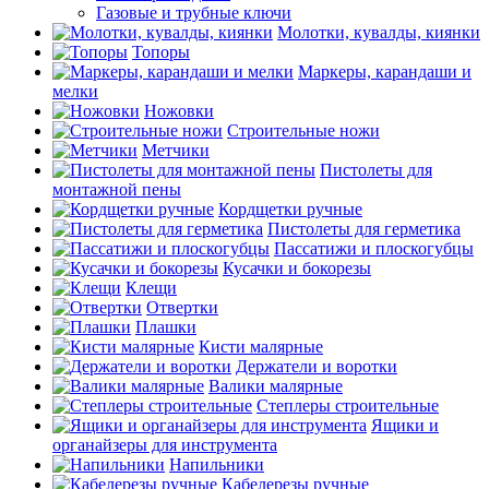
Газовые и трубные ключи
Молотки, кувалды, киянки
Топоры
Маркеры, карандаши и
мелки
Ножовки
Строительные ножи
Метчики
Пистолеты для
монтажной пены
Кордщетки ручные
Пистолеты для герметика
Пассатижи и плоскогубцы
Кусачки и бокорезы
Клещи
Отвертки
Плашки
Кисти малярные
Держатели и воротки
Валики малярные
Степлеры строительные
Ящики и
органайзеры для инструмента
Напильники
Кабелерезы ручные