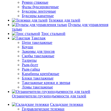
Ремни стяжные
Фалы буксировочные
Буксиры ленточные
Буксиры канатные
Тележки для талей
Пульты для управления
талью
Трос стальной
Такелаж
Цепи такелажные
Коуши
Зажимы для тросов
Скобы такелажные
Талрепы
Рым-болт
Рым-гайка
Карабины крепёжные
Блоки такелажные
Такелажные крюки и звенья
Ломы такелажные
Ограничители грузоподъемности для талей
Складские тележки
Гидравлические тележки