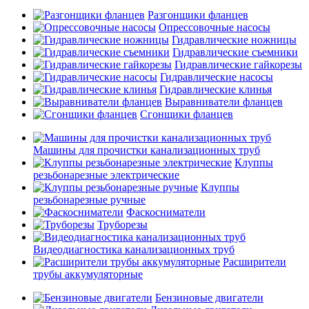
Разгонщики фланцев
Опрессовочные насосы
Гидравлические ножницы
Гидравлические съемники
Гидравлические гайкорезы
Гидравлические насосы
Гидравлические клинья
Выравниватели фланцев
Сгонщики фланцев
Машины для прочистки канализационных труб
Клуппы
резьбонарезные электрические
Клуппы
резьбонарезные ручные
Фаскосниматели
Труборезы
Видеодиагностика канализационных труб
Расширители
трубы аккумуляторные
Бензиновые двигатели