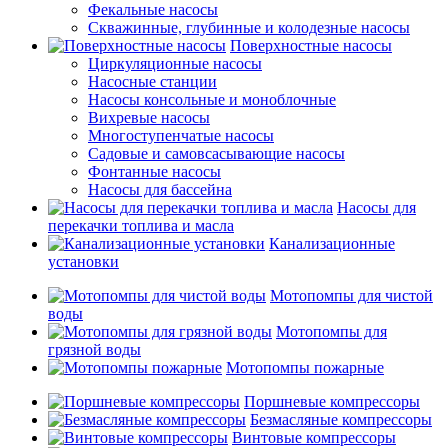
Фекальные насосы
Скважинные, глубинные и колодезные насосы
Поверхностные насосы
Циркуляционные насосы
Насосные станции
Насосы консольные и моноблочные
Вихревые насосы
Многоступенчатые насосы
Садовые и самовсасывающие насосы
Фонтанные насосы
Насосы для бассейна
Насосы для
перекачки топлива и масла
Канализационные
установки
Мотопомпы для чистой
воды
Мотопомпы для
грязной воды
Мотопомпы пожарные
Поршневые компрессоры
Безмасляные компрессоры
Винтовые компрессоры