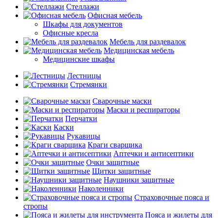
Стеллажи
Офисная мебель
Шкафы для документов
Офисные кресла
Мебель для раздевалок
Медицинская мебель
Медицинские шкафы
Лестницы
Стремянки
Сварочные маски
Маски и респираторы
Перчатки
Каски
Рукавицы
Краги сварщика
Аптечки и антисептики
Очки защитные
Щитки защитные
Наушники защитные
Наколенники
Страховочные пояса и
стропы
Пояса и жилеты для