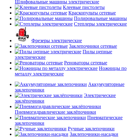
Шлифовальные машины электрические
Клеевые пистолеты
Краскопульты сетевые
Полировальные машины
Степлеры электрические
Фрезеры электрические
Заклепочники сетевые
Пилы цепные
электрические
Реноваторы сетевые
Ножницы по
металлу электрические
Аккумуляторные
заклепочники
Электрические
заклёпочники
Пневмогидравлические заклёпочники
Пневматические
заклепочники
Ручные заклепочники
Заклепочники-насадки