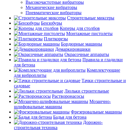
Высокочастотные вибраторы
Механические вибраторы
Пневматические вибраторы
Строительные миксеры
Бензобуры
Коперы для столбов
Монтажные пистолеты
Плиткорезы
Бордюрные машины
Демаркировщики
Окрасочные аппараты
Правила и гладилки
для бетона
Комплектующие
для виброплиты
Тачки строительные и
садовые
Люльки строительные
Растворонасосы
Мозаично-
шлифовальные машины
Фрезеровальные машины
Бадья для бетона
Дорожно-
строительная техника