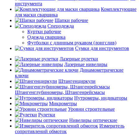
инструмента
Комплектующие
для маски сварщика
Шапки рабочие
Спецодежда
Куртки рабочие
Одежда сварщика
Футболки с длинным рукавом (лонгслив)
Сумки для инструментов
Лазерные рулетки
Лазерные нивелиры
Динамометрические
ключи
Штангенциркули
Штангенглубиномеры, Штангенрейсмасы
Нутромеры, индикаторы
Микрометры
Уровни строительные
Рулетки
Нивелиры оптические
Измеритель
сопротивлений обмоток