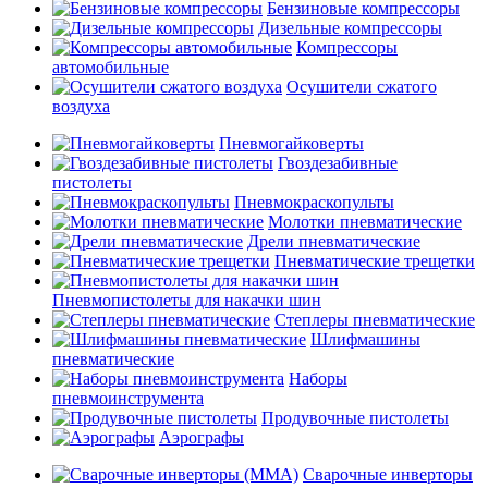
Бензиновые компрессоры
Дизельные компрессоры
Компрессоры
автомобильные
Осушители сжатого
воздуха
Пневмогайковерты
Гвоздезабивные
пистолеты
Пневмокраскопульты
Молотки пневматические
Дрели пневматические
Пневматические трещетки
Пневмопистолеты для накачки шин
Степлеры пневматические
Шлифмашины
пневматические
Наборы
пневмоинструмента
Продувочные пистолеты
Аэрографы
Сварочные инверторы