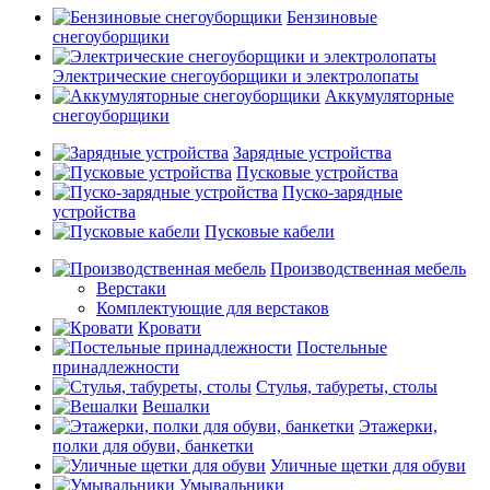
Бензиновые
снегоуборщики
Электрические снегоуборщики и электролопаты
Аккумуляторные
снегоуборщики
Зарядные устройства
Пусковые устройства
Пуско-зарядные
устройства
Пусковые кабели
Производственная мебель
Верстаки
Комплектующие для верстаков
Кровати
Постельные
принадлежности
Стулья, табуреты, столы
Вешалки
Этажерки,
полки для обуви, банкетки
Уличные щетки для обуви
Умывальники