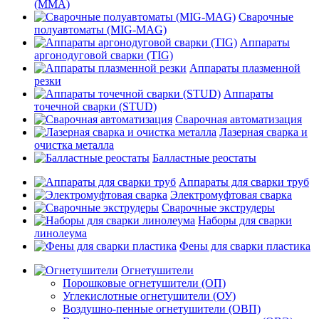
(MMA)
Сварочные
полуавтоматы (MIG-MAG)
Аппараты
аргонодуговой сварки (TIG)
Аппараты плазменной
резки
Аппараты
точечной сварки (STUD)
Сварочная автоматизация
Лазерная сварка и
очистка металла
Балластные реостаты
Аппараты для сварки труб
Электромуфтовая сварка
Сварочные экструдеры
Наборы для сварки
линолеума
Фены для сварки пластика
Огнетушители
Порошковые огнетушители (ОП)
Углекислотные огнетушители (ОУ)
Воздушно-пенные огнетушители (ОВП)