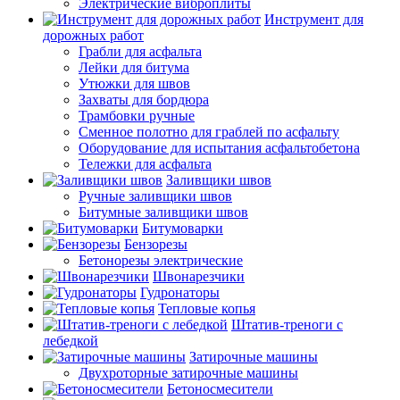
Электрические виброплиты
Инструмент для
дорожных работ
Грабли для асфальта
Лейки для битума
Утюжки для швов
Захваты для бордюра
Трамбовки ручные
Сменное полотно для граблей по асфальту
Оборудование для испытания асфальтобетона
Тележки для асфальта
Заливщики швов
Ручные заливщики швов
Битумные заливщики швов
Битумоварки
Бензорезы
Бетонорезы электрические
Швонарезчики
Гудронаторы
Тепловые копья
Штатив-треноги с
лебедкой
Затирочные машины
Двухроторные затирочные машины
Бетоносмесители