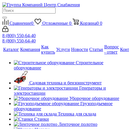
Сравнение
0
Отложенные
0
Корзина
0
0
8 (800) 550-64-40
8 (800) 550-64-40
Как
Вопрос
Каталог
Компания
Услуги
Новости
Статьи
Кон
купить
- ответ
Строительное
оборудование
Садовая техника и бензоинструмент
Генераторы и
электростанции
Уборочное оборудование
Грузоподъемное
оборудование
Техника для склада
Станки
Ленточное полотно