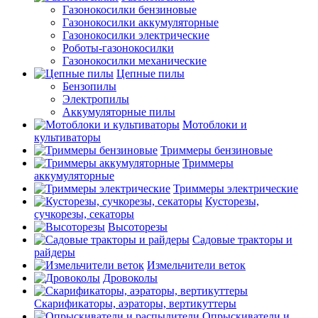
Газонокосилки бензиновые
Газонокосилки аккумуляторные
Газонокосилки электрические
Роботы-газонокосилки
Газонокосилки механические
Цепные пилы
Бензопилы
Электропилы
Аккумуляторные пилы
Мотоблоки и
культиваторы
Триммеры бензиновые
Триммеры
аккумуляторные
Триммеры электрические
Кусторезы,
сучкорезы, секаторы
Высоторезы
Садовые тракторы и
райдеры
Измельчители веток
Дровоколы
Скарификаторы, аэраторы, вертикуттеры
Опрыскиватели и