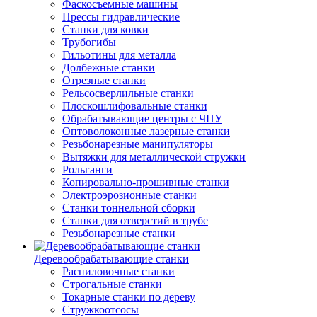
Фаскосъемные машины
Прессы гидравлические
Станки для ковки
Трубогибы
Гильотины для металла
Долбежные станки
Отрезные станки
Рельсосверлильные станки
Плоскошлифовальные станки
Обрабатывающие центры с ЧПУ
Оптоволоконные лазерные станки
Резьбонарезные манипуляторы
Вытяжки для металлической стружки
Рольганги
Копировально-прошивные станки
Электроэрозионные станки
Станки тоннельной сборки
Станки для отверстий в трубе
Резьбонарезные станки
Деревообрабатывающие станки
Распиловочные станки
Строгальные станки
Токарные станки по дереву
Стружкоотсосы