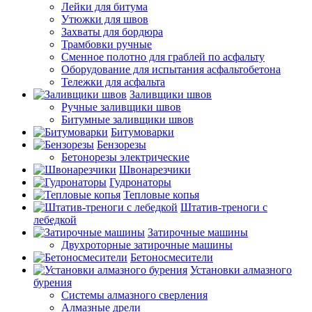
Лейки для битума
Утюжки для швов
Захваты для бордюра
Трамбовки ручные
Сменное полотно для граблей по асфальту
Оборудование для испытания асфальтобетона
Тележки для асфальта
Заливщики швов
Ручные заливщики швов
Битумные заливщики швов
Битумоварки
Бензорезы
Бетонорезы электрические
Швонарезчики
Гудронаторы
Тепловые копья
Штатив-треноги с
лебедкой
Затирочные машины
Двухроторные затирочные машины
Бетоносмесители
Установки алмазного
бурения
Системы алмазного сверления
Алмазные дрели