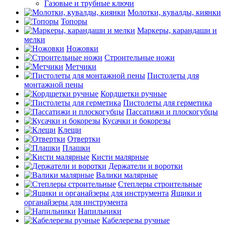
Газовые и трубные ключи
Молотки, кувалды, киянки
Топоры
Маркеры, карандаши и
мелки
Ножовки
Строительные ножи
Метчики
Пистолеты для
монтажной пены
Кордщетки ручные
Пистолеты для герметика
Пассатижи и плоскогубцы
Кусачки и бокорезы
Клещи
Отвертки
Плашки
Кисти малярные
Держатели и воротки
Валики малярные
Степлеры строительные
Ящики и
органайзеры для инструмента
Напильники
Кабелерезы ручные