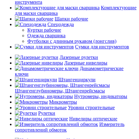
инструмента
Комплектующие
для маски сварщика
Шапки рабочие
Спецодежда
Куртки рабочие
Одежда сварщика
Футболки с длинным рукавом (лонгслив)
Сумки для инструментов
Лазерные рулетки
Лазерные нивелиры
Динамометрические
ключи
Штангенциркули
Штангенглубиномеры, Штангенрейсмасы
Нутромеры, индикаторы
Микрометры
Уровни строительные
Рулетки
Нивелиры оптические
Измеритель
сопротивлений обмоток