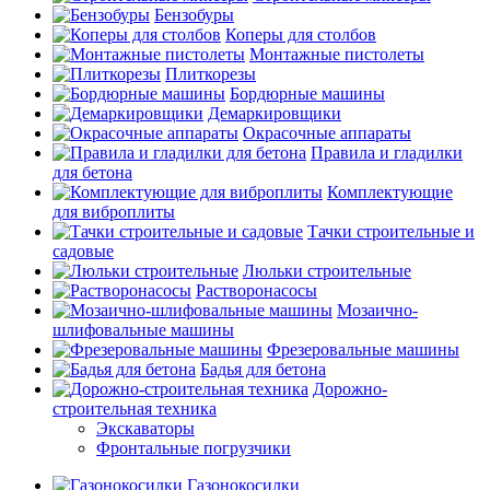
Бензобуры
Коперы для столбов
Монтажные пистолеты
Плиткорезы
Бордюрные машины
Демаркировщики
Окрасочные аппараты
Правила и гладилки
для бетона
Комплектующие
для виброплиты
Тачки строительные и
садовые
Люльки строительные
Растворонасосы
Мозаично-
шлифовальные машины
Фрезеровальные машины
Бадья для бетона
Дорожно-
строительная техника
Экскаваторы
Фронтальные погрузчики
Газонокосилки