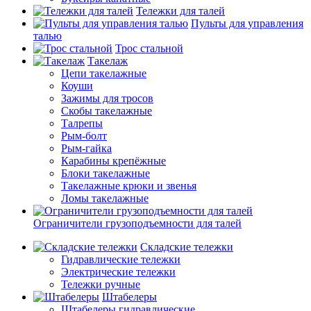
Тележки для талей
Пульты для управления
талью
Трос стальной
Такелаж
Цепи такелажные
Коуши
Зажимы для тросов
Скобы такелажные
Талрепы
Рым-болт
Рым-гайка
Карабины крепёжные
Блоки такелажные
Такелажные крюки и звенья
Ломы такелажные
Ограничители грузоподъемности для талей
Складские тележки
Гидравлические тележки
Электрические тележки
Тележки ручные
Штабелеры
Штабелеры гидравлические