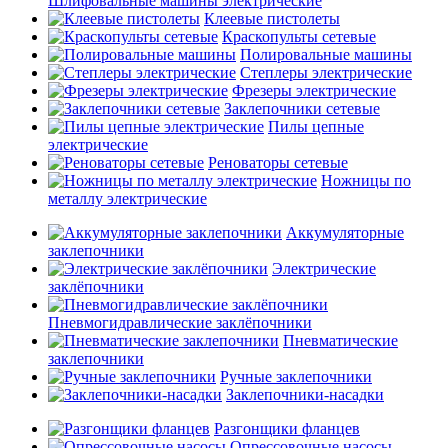
Шлифовальные машины электрические
Клеевые пистолеты
Краскопульты сетевые
Полировальные машины
Степлеры электрические
Фрезеры электрические
Заклепочники сетевые
Пилы цепные
электрические
Реноваторы сетевые
Ножницы по
металлу электрические
Аккумуляторные
заклепочники
Электрические
заклёпочники
Пневмогидравлические заклёпочники
Пневматические
заклепочники
Ручные заклепочники
Заклепочники-насадки
Разгонщики фланцев
Опрессовочные насосы