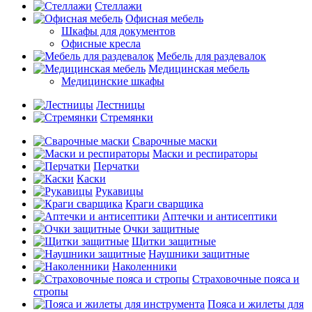
Стеллажи
Офисная мебель
Шкафы для документов
Офисные кресла
Мебель для раздевалок
Медицинская мебель
Медицинские шкафы
Лестницы
Стремянки
Сварочные маски
Маски и респираторы
Перчатки
Каски
Рукавицы
Краги сварщика
Аптечки и антисептики
Очки защитные
Щитки защитные
Наушники защитные
Наколенники
Страховочные пояса и
стропы
Пояса и жилеты для