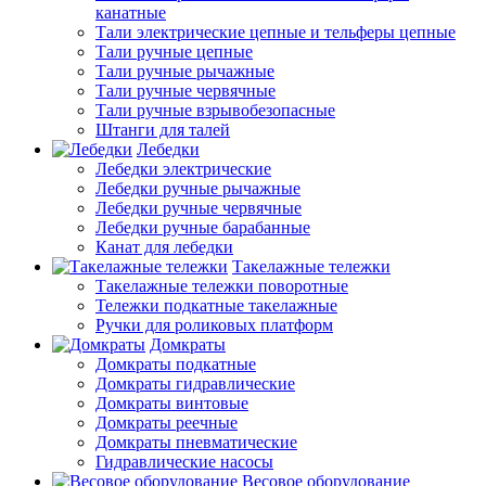
канатные
Тали электрические цепные и тельферы цепные
Тали ручные цепные
Тали ручные рычажные
Тали ручные червячные
Тали ручные взрывобезопасные
Штанги для талей
Лебедки
Лебедки электрические
Лебедки ручные рычажные
Лебедки ручные червячные
Лебедки ручные барабанные
Канат для лебедки
Такелажные тележки
Такелажные тележки поворотные
Тележки подкатные такелажные
Ручки для роликовых платформ
Домкраты
Домкраты подкатные
Домкраты гидравлические
Домкраты винтовые
Домкраты реечные
Домкраты пневматические
Гидравлические насосы
Весовое оборудование