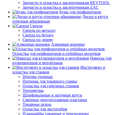
Запчасти и оснастка к заклепочникам REVTOOL
Запчасти и оснастка к заклепочникам ZAC
Буры для перфораторов
Диски и круги
отрезные абразивные
Сверла
Сверла по металлу
Сверла по бетону
Сверла по дереву
Алмазные коронки
Оснастка для перфораторов и отбойных молотков
Навеска для
культиваторов и мотоблоков
Инструмент и
оснастка для станков
Центры упорные
Патроны для токарного станка
Оснастка для гибочных станков
Тензометры
Шлифовальные и заточные круги
Сменные твердосплавные пластины
Токарные резцы
Оснастка для листогибов
Планшайбы токарные и переходники