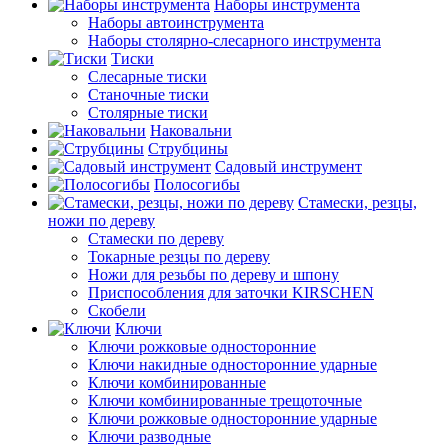
Наборы инструмента
Наборы автоинструмента
Наборы столярно-слесарного инструмента
Тиски
Слесарные тиски
Станочные тиски
Столярные тиски
Наковальни
Струбцины
Садовый инструмент
Полосогибы
Стамески, резцы,
ножи по дереву
Стамески по дереву
Токарные резцы по дереву
Ножи для резьбы по дереву и шпону
Приспособления для заточки KIRSCHEN
Скобели
Ключи
Ключи рожковые односторонние
Ключи накидные односторонние ударные
Ключи комбинированные
Ключи комбинированные трещоточные
Ключи рожковые односторонние ударные
Ключи разводные