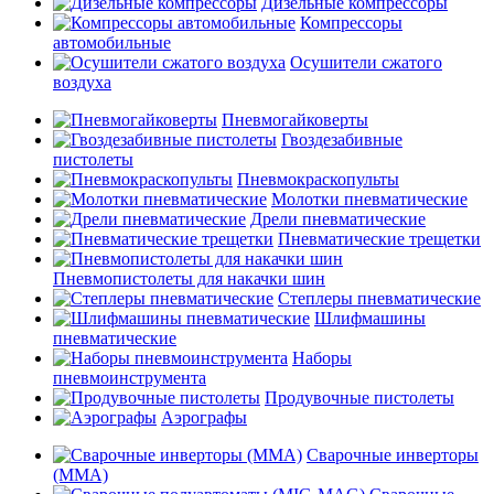
Дизельные компрессоры
Компрессоры
автомобильные
Осушители сжатого
воздуха
Пневмогайковерты
Гвоздезабивные
пистолеты
Пневмокраскопульты
Молотки пневматические
Дрели пневматические
Пневматические трещетки
Пневмопистолеты для накачки шин
Степлеры пневматические
Шлифмашины
пневматические
Наборы
пневмоинструмента
Продувочные пистолеты
Аэрографы
Сварочные инверторы
(MMA)