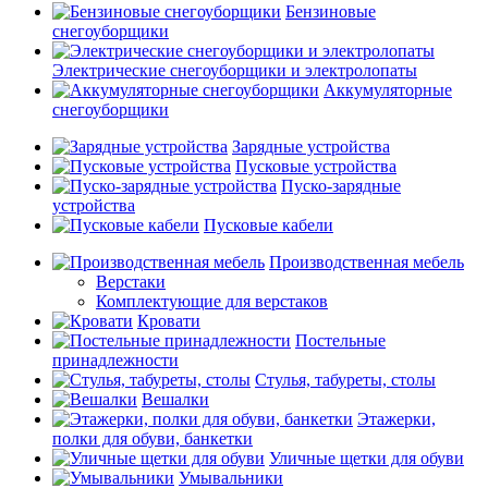
Бензиновые
снегоуборщики
Электрические снегоуборщики и электролопаты
Аккумуляторные
снегоуборщики
Зарядные устройства
Пусковые устройства
Пуско-зарядные
устройства
Пусковые кабели
Производственная мебель
Верстаки
Комплектующие для верстаков
Кровати
Постельные
принадлежности
Стулья, табуреты, столы
Вешалки
Этажерки,
полки для обуви, банкетки
Уличные щетки для обуви
Умывальники