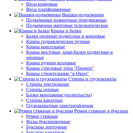
Весы крановые
Весы платформенные
Вышки-подъемники
Подъемники ножничные передвижные
Подъемники мачтовые телескопические
Краны и балки
Балки опорные подвесные и концевые
Краны гидравлические ручные
Краны консольные
Краны мостовые, кран-балки подвесные и
опорные
Краны ручные козловые
Краны стреловые типа "Пионер"
Краны строительные "в Окно"
Стропы и грузозахваты
Стропы текстильные
Стропы цепные
Блоки монтажные (полиспасты)
Стропы канатные
Грузозахватные приспособления
Ремни стяжные и буксиры
Ремни стяжные
Фалы буксировочные
Буксиры ленточные
Буксиры канатные