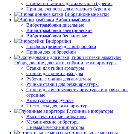
Стойки и станины для алмазного бурения
Принадлежности для алмазного бурения
Вибрационные катки
Вибротрамбовки
Вибротрамбовки дизельные
Вибротрамбовки электрические
Вибротрамбовки бензиновые
Виброрейки
Профиль (лезвие) для виброрейки
Привод для виброрейки
Оборудование для вязки, гибки и резки арматуры
Станки для гибки арматуры
Станки для резки арматуры
Рубочные станки для арматуры
Ручные станки для резки арматуры
Станки для выпрямления арматуры и правильно-
отрезные
Арматурогибы ручные
Пистолеты для вязки арматуры
Глубинные вибраторы
Высокочастотные вибраторы
Механические вибраторы
Пневматические вибраторы
Строительные миксеры