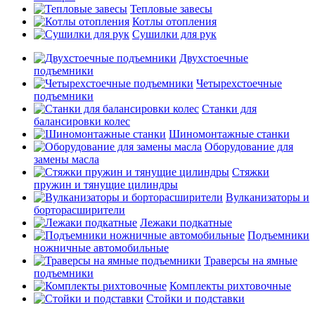
Тепловые завесы
Котлы отопления
Сушилки для рук
Двухстоечные
подъемники
Четырехстоечные
подъемники
Станки для
балансировки колес
Шиномонтажные станки
Оборудование для
замены масла
Стяжки
пружин и тянущие цилиндры
Вулканизаторы и
борторасширители
Лежаки подкатные
Подъемники
ножничные автомобильные
Траверсы на ямные
подъемники
Комплекты рихтовочные
Стойки и подставки