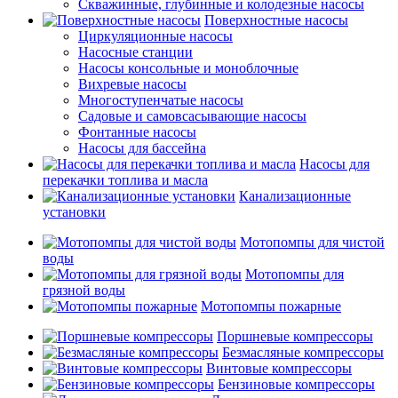
Скважинные, глубинные и колодезные насосы
Поверхностные насосы
Циркуляционные насосы
Насосные станции
Насосы консольные и моноблочные
Вихревые насосы
Многоступенчатые насосы
Садовые и самовсасывающие насосы
Фонтанные насосы
Насосы для бассейна
Насосы для
перекачки топлива и масла
Канализационные
установки
Мотопомпы для чистой
воды
Мотопомпы для
грязной воды
Мотопомпы пожарные
Поршневые компрессоры
Безмасляные компрессоры
Винтовые компрессоры
Бензиновые компрессоры