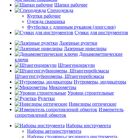
Шапки рабочие
Спецодежда
Куртки рабочие
Одежда сварщика
Футболки с длинным рукавом (лонгслив)
Сумки для инструментов
Лазерные рулетки
Лазерные нивелиры
Динамометрические
ключи
Штангенциркули
Штангенглубиномеры, Штангенрейсмасы
Нутромеры, индикаторы
Микрометры
Уровни строительные
Рулетки
Нивелиры оптические
Измеритель
сопротивлений обмоток
Наборы инструмента
Наборы автоинструмента
Наборы столярно-слесарного инструмента