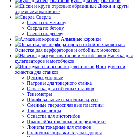
Буры для перфораторов
Диски и круги
отрезные абразивные
Сверла
Сверла по металлу
Сверла по бетону
Сверла по дереву
Алмазные коронки
Оснастка для перфораторов и отбойных молотков
Навеска для
культиваторов и мотоблоков
Инструмент и
оснастка для станков
Центры упорные
Патроны для токарного станка
Оснастка для гибочных станков
Тензометры
Шлифовальные и заточные круги
Сменные твердосплавные пластины
Токарные резцы
Оснастка для листогибов
Планшайбы токарные и переходники
Люнеты токарные для станков
Станочные оправки, втулки, дорны