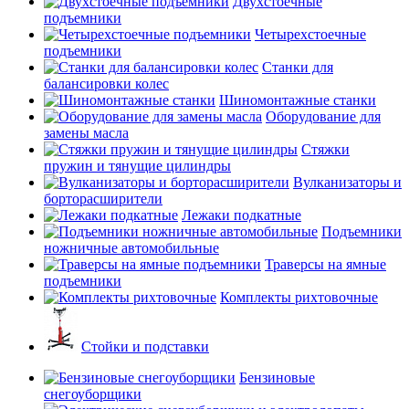
Двухстоечные
подъемники
Четырехстоечные
подъемники
Станки для
балансировки колес
Шиномонтажные станки
Оборудование для
замены масла
Стяжки
пружин и тянущие цилиндры
Вулканизаторы и
борторасширители
Лежаки подкатные
Подъемники
ножничные автомобильные
Траверсы на ямные
подъемники
Комплекты рихтовочные
Стойки и подставки
Бензиновые
снегоуборщики