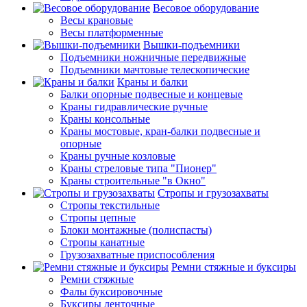
Весовое оборудование
Весы крановые
Весы платформенные
Вышки-подъемники
Подъемники ножничные передвижные
Подъемники мачтовые телескопические
Краны и балки
Балки опорные подвесные и концевые
Краны гидравлические ручные
Краны консольные
Краны мостовые, кран-балки подвесные и
опорные
Краны ручные козловые
Краны стреловые типа "Пионер"
Краны строительные "в Окно"
Стропы и грузозахваты
Стропы текстильные
Стропы цепные
Блоки монтажные (полиспасты)
Стропы канатные
Грузозахватные приспособления
Ремни стяжные и буксиры
Ремни стяжные
Фалы буксировочные
Буксиры ленточные