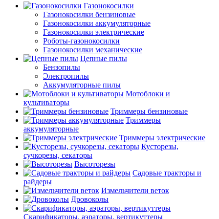
Газонокосилки
Газонокосилки бензиновые
Газонокосилки аккумуляторные
Газонокосилки электрические
Роботы-газонокосилки
Газонокосилки механические
Цепные пилы
Бензопилы
Электропилы
Аккумуляторные пилы
Мотоблоки и
культиваторы
Триммеры бензиновые
Триммеры
аккумуляторные
Триммеры электрические
Кусторезы,
сучкорезы, секаторы
Высоторезы
Садовые тракторы и
райдеры
Измельчители веток
Дровоколы
Скарификаторы, аэраторы, вертикуттеры