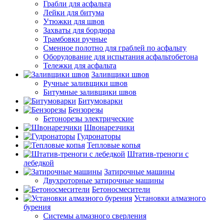
Грабли для асфальта
Лейки для битума
Утюжки для швов
Захваты для бордюра
Трамбовки ручные
Сменное полотно для граблей по асфальту
Оборудование для испытания асфальтобетона
Тележки для асфальта
Заливщики швов
Ручные заливщики швов
Битумные заливщики швов
Битумоварки
Бензорезы
Бетонорезы электрические
Швонарезчики
Гудронаторы
Тепловые копья
Штатив-треноги с
лебедкой
Затирочные машины
Двухроторные затирочные машины
Бетоносмесители
Установки алмазного
бурения
Системы алмазного сверления