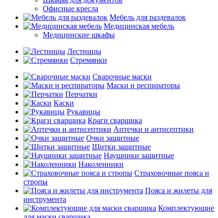
Офисные кресла
Мебель для раздевалок
Медицинская мебель
Медицинские шкафы
Лестницы
Стремянки
Сварочные маски
Маски и респираторы
Перчатки
Каски
Рукавицы
Краги сварщика
Аптечки и антисептики
Очки защитные
Щитки защитные
Наушники защитные
Наколенники
Страховочные пояса и
стропы
Пояса и жилеты для
инструмента
Комплектующие
для маски сварщика