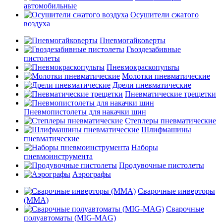
автомобильные
Осушители сжатого
воздуха
Пневмогайковерты
Гвоздезабивные
пистолеты
Пневмокраскопульты
Молотки пневматические
Дрели пневматические
Пневматические трещетки
Пневмопистолеты для накачки шин
Степлеры пневматические
Шлифмашины
пневматические
Наборы
пневмоинструмента
Продувочные пистолеты
Аэрографы
Сварочные инверторы
(MMA)
Сварочные
полуавтоматы (MIG-MAG)