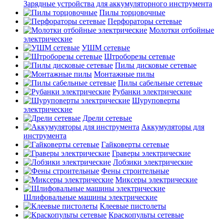
Зарядные устройства для аккумуляторного инструмента
Пилы торцовочные
Перфораторы сетевые
Молотки отбойные
электрические
УШМ сетевые
Штроборезы сетевые
Пилы дисковые сетевые
Монтажные пилы
Пилы сабельные сетевые
Рубанки электрические
Шуруповерты
электрические
Дрели сетевые
Аккумуляторы для
инструмента
Гайковерты сетевые
Граверы электрические
Лобзики электрические
Фены строительные
Миксеры электрические
Шлифовальные машины электрические
Клеевые пистолеты
Краскопульты сетевые