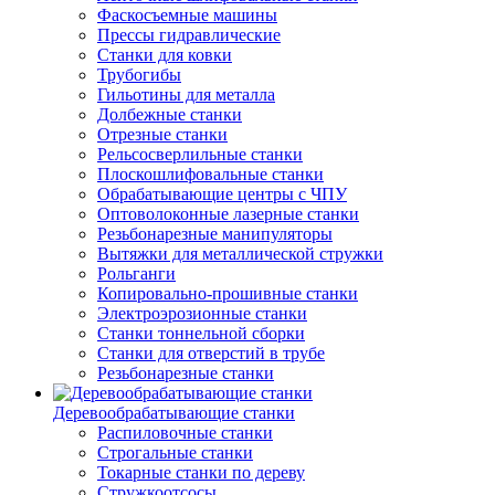
Фаскосъемные машины
Прессы гидравлические
Станки для ковки
Трубогибы
Гильотины для металла
Долбежные станки
Отрезные станки
Рельсосверлильные станки
Плоскошлифовальные станки
Обрабатывающие центры с ЧПУ
Оптоволоконные лазерные станки
Резьбонарезные манипуляторы
Вытяжки для металлической стружки
Рольганги
Копировально-прошивные станки
Электроэрозионные станки
Станки тоннельной сборки
Станки для отверстий в трубе
Резьбонарезные станки
Деревообрабатывающие станки
Распиловочные станки
Строгальные станки
Токарные станки по дереву
Стружкоотсосы