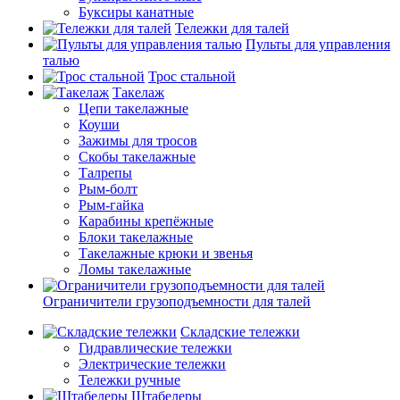
Буксиры канатные
Тележки для талей
Пульты для управления
талью
Трос стальной
Такелаж
Цепи такелажные
Коуши
Зажимы для тросов
Скобы такелажные
Талрепы
Рым-болт
Рым-гайка
Карабины крепёжные
Блоки такелажные
Такелажные крюки и звенья
Ломы такелажные
Ограничители грузоподъемности для талей
Складские тележки
Гидравлические тележки
Электрические тележки
Тележки ручные
Штабелеры