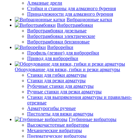
Алмазные дрели
Стойки и станины для алмазного бурения
Принадлежности для алмазного бурения
Вибрационные катки
Вибротрамбовки
Вибротрамбовки дизельные
Вибротрамбовки электрические
Вибротрамбовки бензиновые
Виброрейки
Профиль (лезвие) для виброрейки
Привод для виброрейки
Оборудование для вязки, гибки и резки арматуры
Станки для гибки арматуры
Станки для резки арматуры
Рубочные станки для арматуры
Ручные станки для резки арматуры
Станки для выпрямления арматуры и правильно-
отрезные
Арматурогибы ручные
Пистолеты для вязки арматуры
Глубинные вибраторы
Высокочастотные вибраторы
Механические вибраторы
Пневматические вибраторы