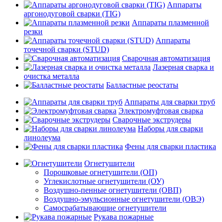
Аппараты
аргонодуговой сварки (TIG)
Аппараты плазменной
резки
Аппараты
точечной сварки (STUD)
Сварочная автоматизация
Лазерная сварка и
очистка металла
Балластные реостаты
Аппараты для сварки труб
Электромуфтовая сварка
Сварочные экструдеры
Наборы для сварки
линолеума
Фены для сварки пластика
Огнетушители
Порошковые огнетушители (ОП)
Углекислотные огнетушители (ОУ)
Воздушно-пенные огнетушители (ОВП)
Воздушно-эмульсионные огнетушители (ОВЭ)
Самосрабатывающие огнетушители
Рукава пожарные