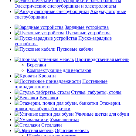
Электрические снегоуборщики и электролопаты
Аккумуляторные
снегоуборщики
Зарядные устройства
Пусковые устройства
Пуско-зарядные
устройства
Пусковые кабели
Производственная мебель
Верстаки
Комплектующие для верстаков
Кровати
Постельные
принадлежности
Стулья, табуреты, столы
Вешалки
Этажерки,
полки для обуви, банкетки
Уличные щетки для обуви
Умывальники
Стеллажи
Офисная мебель
Шкафы для документов