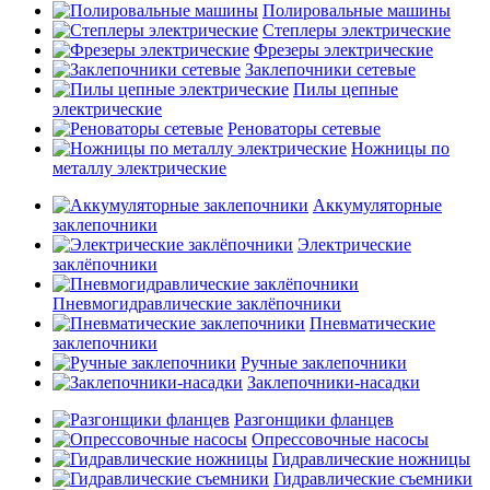
Полировальные машины
Степлеры электрические
Фрезеры электрические
Заклепочники сетевые
Пилы цепные
электрические
Реноваторы сетевые
Ножницы по
металлу электрические
Аккумуляторные
заклепочники
Электрические
заклёпочники
Пневмогидравлические заклёпочники
Пневматические
заклепочники
Ручные заклепочники
Заклепочники-насадки
Разгонщики фланцев
Опрессовочные насосы
Гидравлические ножницы
Гидравлические съемники