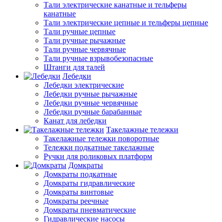
Тали электрические канатные и тельферы
канатные
Тали электрические цепные и тельферы цепные
Тали ручные цепные
Тали ручные рычажные
Тали ручные червячные
Тали ручные взрывобезопасные
Штанги для талей
Лебедки
Лебедки электрические
Лебедки ручные рычажные
Лебедки ручные червячные
Лебедки ручные барабанные
Канат для лебедки
Такелажные тележки
Такелажные тележки поворотные
Тележки подкатные такелажные
Ручки для роликовых платформ
Домкраты
Домкраты подкатные
Домкраты гидравлические
Домкраты винтовые
Домкраты реечные
Домкраты пневматические
Гидравлические насосы