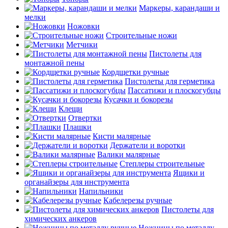
Маркеры, карандаши и
мелки
Ножовки
Строительные ножи
Метчики
Пистолеты для
монтажной пены
Кордщетки ручные
Пистолеты для герметика
Пассатижи и плоскогубцы
Кусачки и бокорезы
Клещи
Отвертки
Плашки
Кисти малярные
Держатели и воротки
Валики малярные
Степлеры строительные
Ящики и
органайзеры для инструмента
Напильники
Кабелерезы ручные
Пистолеты для
химических анкеров
Ножницы по металлу