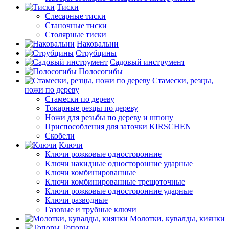
Тиски
Слесарные тиски
Станочные тиски
Столярные тиски
Наковальни
Струбцины
Садовый инструмент
Полосогибы
Стамески, резцы,
ножи по дереву
Стамески по дереву
Токарные резцы по дереву
Ножи для резьбы по дереву и шпону
Приспособления для заточки KIRSCHEN
Скобели
Ключи
Ключи рожковые односторонние
Ключи накидные односторонние ударные
Ключи комбинированные
Ключи комбинированные трещоточные
Ключи рожковые односторонние ударные
Ключи разводные
Газовые и трубные ключи
Молотки, кувалды, киянки
Топоры