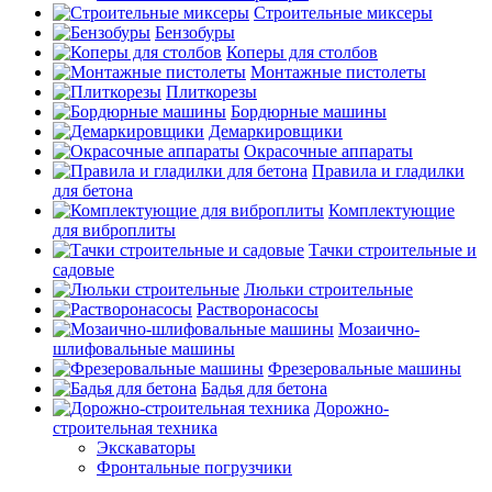
Строительные миксеры
Бензобуры
Коперы для столбов
Монтажные пистолеты
Плиткорезы
Бордюрные машины
Демаркировщики
Окрасочные аппараты
Правила и гладилки
для бетона
Комплектующие
для виброплиты
Тачки строительные и
садовые
Люльки строительные
Растворонасосы
Мозаично-
шлифовальные машины
Фрезеровальные машины
Бадья для бетона
Дорожно-
строительная техника
Экскаваторы
Фронтальные погрузчики