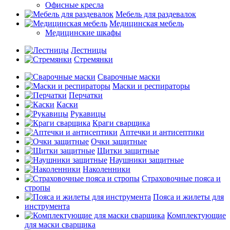
Офисные кресла
Мебель для раздевалок
Медицинская мебель
Медицинские шкафы
Лестницы
Стремянки
Сварочные маски
Маски и респираторы
Перчатки
Каски
Рукавицы
Краги сварщика
Аптечки и антисептики
Очки защитные
Щитки защитные
Наушники защитные
Наколенники
Страховочные пояса и
стропы
Пояса и жилеты для
инструмента
Комплектующие
для маски сварщика