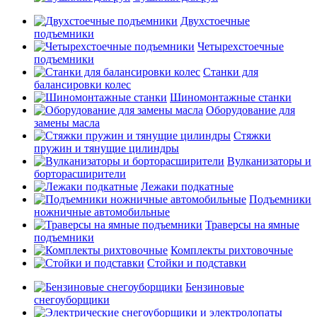
Двухстоечные
подъемники
Четырехстоечные
подъемники
Станки для
балансировки колес
Шиномонтажные станки
Оборудование для
замены масла
Стяжки
пружин и тянущие цилиндры
Вулканизаторы и
борторасширители
Лежаки подкатные
Подъемники
ножничные автомобильные
Траверсы на ямные
подъемники
Комплекты рихтовочные
Стойки и подставки
Бензиновые
снегоуборщики