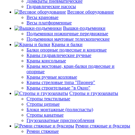
Домкраты пневматические
Гидравлические насосы
Весовое оборудование
Весы крановые
Весы платформенные
Вышки-подъемники
Подъемники ножничные передвижные
Подъемники мачтовые телескопические
Краны и балки
Балки опорные подвесные и концевые
Краны гидравлические ручные
Краны консольные
Краны мостовые, кран-балки подвесные и
опорные
Краны ручные козловые
Краны стреловые типа "Пионер"
Краны строительные "в Окно"
Стропы и грузозахваты
Стропы текстильные
Стропы цепные
Блоки монтажные (полиспасты)
Стропы канатные
Грузозахватные приспособления
Ремни стяжные и буксиры
Ремни стяжные