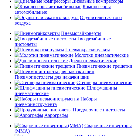
Дизельные компрессоры
Компрессоры
автомобильные
Осушители сжатого
воздуха
Пневмогайковерты
Гвоздезабивные
пистолеты
Пневмокраскопульты
Молотки пневматические
Дрели пневматические
Пневматические трещетки
Пневмопистолеты для накачки шин
Степлеры пневматические
Шлифмашины
пневматические
Наборы
пневмоинструмента
Продувочные пистолеты
Аэрографы
Сварочные инверторы
(MMA)