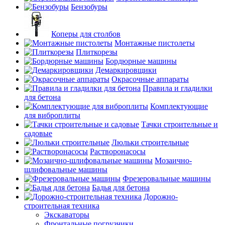
Бензобуры
Коперы для столбов
Монтажные пистолеты
Плиткорезы
Бордюрные машины
Демаркировщики
Окрасочные аппараты
Правила и гладилки
для бетона
Комплектующие
для виброплиты
Тачки строительные и
садовые
Люльки строительные
Растворонасосы
Мозаично-
шлифовальные машины
Фрезеровальные машины
Бадья для бетона
Дорожно-
строительная техника
Экскаваторы
Фронтальные погрузчики