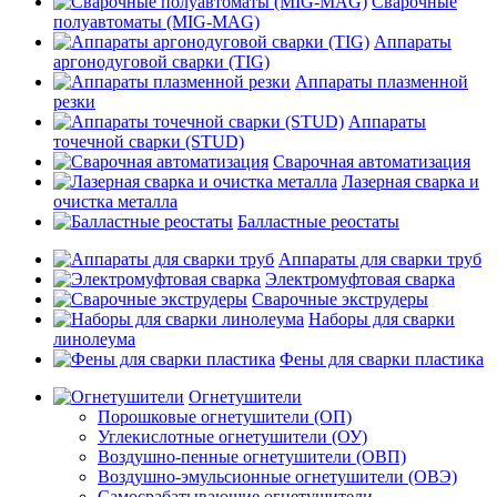
Сварочные
полуавтоматы (MIG-MAG)
Аппараты
аргонодуговой сварки (TIG)
Аппараты плазменной
резки
Аппараты
точечной сварки (STUD)
Сварочная автоматизация
Лазерная сварка и
очистка металла
Балластные реостаты
Аппараты для сварки труб
Электромуфтовая сварка
Сварочные экструдеры
Наборы для сварки
линолеума
Фены для сварки пластика
Огнетушители
Порошковые огнетушители (ОП)
Углекислотные огнетушители (ОУ)
Воздушно-пенные огнетушители (ОВП)
Воздушно-эмульсионные огнетушители (ОВЭ)
Самосрабатывающие огнетушители