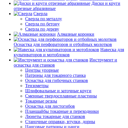
Диски и круги
отрезные абразивные
Сверла
Сверла по металлу
Сверла по бетону
Сверла по дереву
Алмазные коронки
Оснастка для перфораторов и отбойных молотков
Навеска для
культиваторов и мотоблоков
Инструмент и
оснастка для станков
Центры упорные
Патроны для токарного станка
Оснастка для гибочных станков
Тензометры
Шлифовальные и заточные круги
Сменные твердосплавные пластины
Токарные резцы
Оснастка для листогибов
Планшайбы токарные и переходники
Люнеты токарные для станков
Станочные оправки, втулки, дорны
Цанговые патроны и цанги