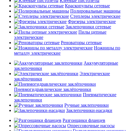
Клеевые пистолеты
Краскопульты сетевые
Полировальные машины
Степлеры электрические
Фрезеры электрические
Заклепочники сетевые
Пилы цепные
электрические
Реноваторы сетевые
Ножницы по
металлу электрические
Аккумуляторные
заклепочники
Электрические
заклёпочники
Пневмогидравлические заклёпочники
Пневматические
заклепочники
Ручные заклепочники
Заклепочники-насадки
Разгонщики фланцев
Опрессовочные насосы
Гидравлические ножницы