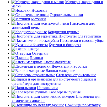
Маркеры, карандаши и
мелки
Ножовки
Строительные ножи
Метчики
Пистолеты для
монтажной пены
Кордщетки ручные
Пистолеты для герметика
Пассатижи и плоскогубцы
Кусачки и бокорезы
Клещи
Отвертки
Плашки
Кисти малярные
Держатели и воротки
Валики малярные
Степлеры строительные
Ящики и
органайзеры для инструмента
Напильники
Кабелерезы ручные
Пистолеты для
химических анкеров
Ножницы по металлу