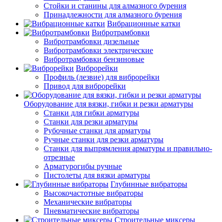
Стойки и станины для алмазного бурения
Принадлежности для алмазного бурения
Вибрационные катки
Вибротрамбовки
Вибротрамбовки дизельные
Вибротрамбовки электрические
Вибротрамбовки бензиновые
Виброрейки
Профиль (лезвие) для виброрейки
Привод для виброрейки
Оборудование для вязки, гибки и резки арматуры
Станки для гибки арматуры
Станки для резки арматуры
Рубочные станки для арматуры
Ручные станки для резки арматуры
Станки для выпрямления арматуры и правильно-
отрезные
Арматурогибы ручные
Пистолеты для вязки арматуры
Глубинные вибраторы
Высокочастотные вибраторы
Механические вибраторы
Пневматические вибраторы
Строительные миксеры