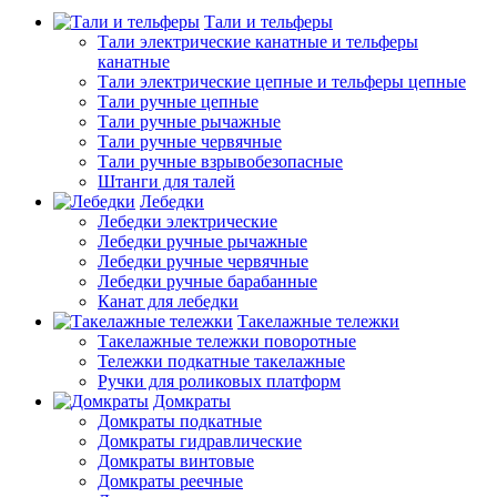
Тали и тельферы
Тали электрические канатные и тельферы
канатные
Тали электрические цепные и тельферы цепные
Тали ручные цепные
Тали ручные рычажные
Тали ручные червячные
Тали ручные взрывобезопасные
Штанги для талей
Лебедки
Лебедки электрические
Лебедки ручные рычажные
Лебедки ручные червячные
Лебедки ручные барабанные
Канат для лебедки
Такелажные тележки
Такелажные тележки поворотные
Тележки подкатные такелажные
Ручки для роликовых платформ
Домкраты
Домкраты подкатные
Домкраты гидравлические
Домкраты винтовые
Домкраты реечные