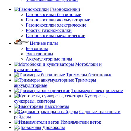
Газонокосилки
Газонокосилки бензиновые
Газонокосилки аккумуляторные
Газонокосилки электрические
Роботы-газонокосилки
Газонокосилки механические
Цепные пилы
Бензопилы
Электропилы
Аккумуляторные пилы
Мотоблоки и
культиваторы
Триммеры бензиновые
Триммеры
аккумуляторные
Триммеры электрические
Кусторезы,
сучкорезы, секаторы
Высоторезы
Садовые тракторы и
райдеры
Измельчители веток
Дровоколы