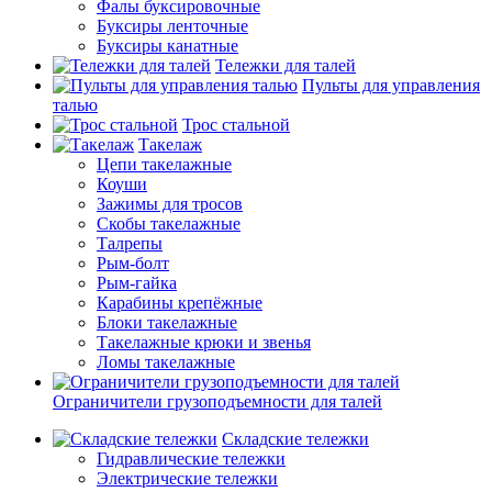
Фалы буксировочные
Буксиры ленточные
Буксиры канатные
Тележки для талей
Пульты для управления
талью
Трос стальной
Такелаж
Цепи такелажные
Коуши
Зажимы для тросов
Скобы такелажные
Талрепы
Рым-болт
Рым-гайка
Карабины крепёжные
Блоки такелажные
Такелажные крюки и звенья
Ломы такелажные
Ограничители грузоподъемности для талей
Складские тележки
Гидравлические тележки
Электрические тележки