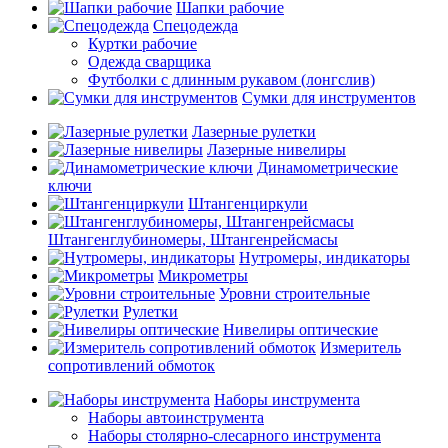
Шапки рабочие
Спецодежда
Куртки рабочие
Одежда сварщика
Футболки с длинным рукавом (лонгслив)
Сумки для инструментов
Лазерные рулетки
Лазерные нивелиры
Динамометрические
ключи
Штангенциркули
Штангенглубиномеры, Штангенрейсмасы
Нутромеры, индикаторы
Микрометры
Уровни строительные
Рулетки
Нивелиры оптические
Измеритель
сопротивлений обмоток
Наборы инструмента
Наборы автоинструмента
Наборы столярно-слесарного инструмента