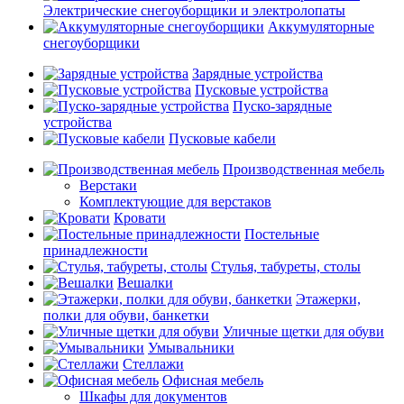
Электрические снегоуборщики и электролопаты
Аккумуляторные
снегоуборщики
Зарядные устройства
Пусковые устройства
Пуско-зарядные
устройства
Пусковые кабели
Производственная мебель
Верстаки
Комплектующие для верстаков
Кровати
Постельные
принадлежности
Стулья, табуреты, столы
Вешалки
Этажерки,
полки для обуви, банкетки
Уличные щетки для обуви
Умывальники
Стеллажи
Офисная мебель
Шкафы для документов