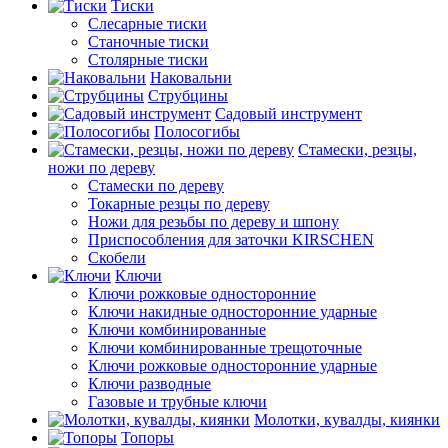
Тиски
Слесарные тиски
Станочные тиски
Столярные тиски
Наковальни
Струбцины
Садовый инструмент
Полосогибы
Стамески, резцы,
ножи по дереву
Стамески по дереву
Токарные резцы по дереву
Ножи для резьбы по дереву и шпону
Приспособления для заточки KIRSCHEN
Скобели
Ключи
Ключи рожковые односторонние
Ключи накидные односторонние ударные
Ключи комбинированные
Ключи комбинированные трещоточные
Ключи рожковые односторонние ударные
Ключи разводные
Газовые и трубные ключи
Молотки, кувалды, киянки
Топоры