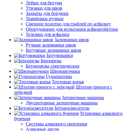
Лейки для битума
Утюжки для швов
Захваты для бордюра
Трамбовки ручные
Сменное полотно для граблей по асфальту
Оборудование для испытания асфальтобетона
Тележки для асфальта
Заливщики швов
Ручные заливщики швов
Битумные заливщики швов
Битумоварки
Бензорезы
Бетонорезы электрические
Швонарезчики
Гудронаторы
Тепловые копья
Штатив-треноги с
лебедкой
Затирочные машины
Двухроторные затирочные машины
Бетоносмесители
Установки алмазного
бурения
Системы алмазного сверления
Алмазные дрели