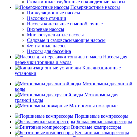
Скважинные, глубинные и колодезные насосы
Поверхностные насосы
Циркуляционные насосы
Насосные станции
Насосы консольные и моноблочные
Вихревые насосы
Многоступенчатые насосы
Садовые и самовсасывающие насосы
Фонтанные насосы
Насосы для бассейна
Насосы для
перекачки топлива и масла
Канализационные
установки
Мотопомпы для чистой
воды
Мотопомпы для
грязной воды
Мотопомпы пожарные
Поршневые компрессоры
Безмасляные компрессоры
Винтовые компрессоры
Бензиновые компрессоры