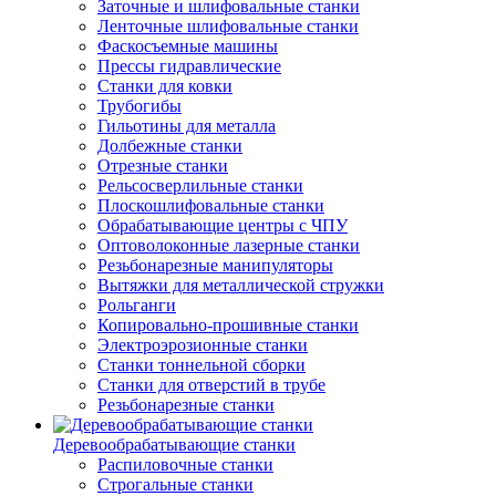
Заточные и шлифовальные станки
Ленточные шлифовальные станки
Фаскосъемные машины
Прессы гидравлические
Станки для ковки
Трубогибы
Гильотины для металла
Долбежные станки
Отрезные станки
Рельсосверлильные станки
Плоскошлифовальные станки
Обрабатывающие центры с ЧПУ
Оптоволоконные лазерные станки
Резьбонарезные манипуляторы
Вытяжки для металлической стружки
Рольганги
Копировально-прошивные станки
Электроэрозионные станки
Станки тоннельной сборки
Станки для отверстий в трубе
Резьбонарезные станки
Деревообрабатывающие станки
Распиловочные станки
Строгальные станки