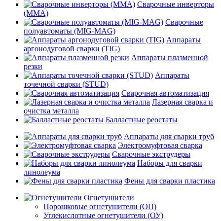
Сварочные инверторы
(MMA)
Сварочные
полуавтоматы (MIG-MAG)
Аппараты
аргонодуговой сварки (TIG)
Аппараты плазменной
резки
Аппараты
точечной сварки (STUD)
Сварочная автоматизация
Лазерная сварка и
очистка металла
Балластные реостаты
Аппараты для сварки труб
Электромуфтовая сварка
Сварочные экструдеры
Наборы для сварки
линолеума
Фены для сварки пластика
Огнетушители
Порошковые огнетушители (ОП)
Углекислотные огнетушители (ОУ)