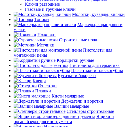
Ключи разводные
Газовые и трубные ключи
Молотки, кувалды, киянки
Топоры
Маркеры, карандаши и
мелки
Ножовки
Строительные ножи
Метчики
Пистолеты для
монтажной пены
Кордщетки ручные
Пистолеты для герметика
Пассатижи и плоскогубцы
Кусачки и бокорезы
Клещи
Отвертки
Плашки
Кисти малярные
Держатели и воротки
Валики малярные
Степлеры строительные
Ящики и
органайзеры для инструмента
Напильники