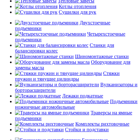
Тепловые завесы
Котлы отопления
Сушилки для рук
Двухстоечные
подъемники
Четырехстоечные
подъемники
Станки для
балансировки колес
Шиномонтажные станки
Оборудование для
замены масла
Стяжки
пружин и тянущие цилиндры
Вулканизаторы и
борторасширители
Лежаки подкатные
Подъемники
ножничные автомобильные
Траверсы на ямные
подъемники
Комплекты рихтовочные
Стойки и подставки