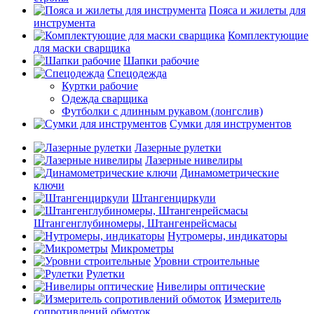
Пояса и жилеты для
инструмента
Комплектующие
для маски сварщика
Шапки рабочие
Спецодежда
Куртки рабочие
Одежда сварщика
Футболки с длинным рукавом (лонгслив)
Сумки для инструментов
Лазерные рулетки
Лазерные нивелиры
Динамометрические
ключи
Штангенциркули
Штангенглубиномеры, Штангенрейсмасы
Нутромеры, индикаторы
Микрометры
Уровни строительные
Рулетки
Нивелиры оптические
Измеритель
сопротивлений обмоток