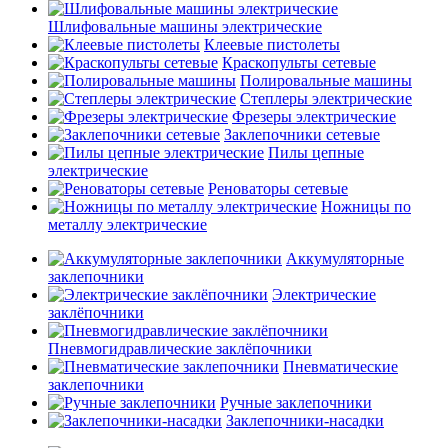
Шлифовальные машины электрические
Клеевые пистолеты
Краскопульты сетевые
Полировальные машины
Степлеры электрические
Фрезеры электрические
Заклепочники сетевые
Пилы цепные
электрические
Реноваторы сетевые
Ножницы по
металлу электрические
Аккумуляторные
заклепочники
Электрические
заклёпочники
Пневмогидравлические заклёпочники
Пневматические
заклепочники
Ручные заклепочники
Заклепочники-насадки