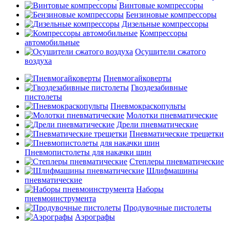
Винтовые компрессоры
Бензиновые компрессоры
Дизельные компрессоры
Компрессоры
автомобильные
Осушители сжатого
воздуха
Пневмогайковерты
Гвоздезабивные
пистолеты
Пневмокраскопульты
Молотки пневматические
Дрели пневматические
Пневматические трещетки
Пневмопистолеты для накачки шин
Степлеры пневматические
Шлифмашины
пневматические
Наборы
пневмоинструмента
Продувочные пистолеты
Аэрографы