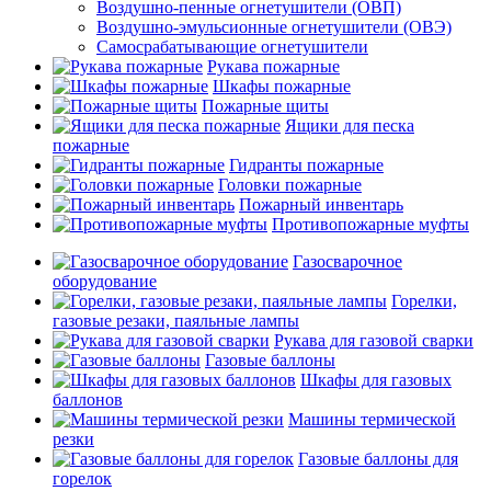
Воздушно-пенные огнетушители (ОВП)
Воздушно-эмульсионные огнетушители (ОВЭ)
Самосрабатывающие огнетушители
Рукава пожарные
Шкафы пожарные
Пожарные щиты
Ящики для песка
пожарные
Гидранты пожарные
Головки пожарные
Пожарный инвентарь
Противопожарные муфты
Газосварочное
оборудование
Горелки,
газовые резаки, паяльные лампы
Рукава для газовой сварки
Газовые баллоны
Шкафы для газовых
баллонов
Машины термической
резки
Газовые баллоны для
горелок