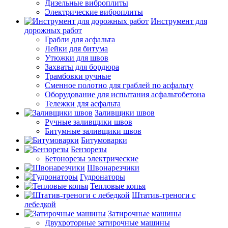
Дизельные виброплиты
Электрические виброплиты
Инструмент для
дорожных работ
Грабли для асфальта
Лейки для битума
Утюжки для швов
Захваты для бордюра
Трамбовки ручные
Сменное полотно для граблей по асфальту
Оборудование для испытания асфальтобетона
Тележки для асфальта
Заливщики швов
Ручные заливщики швов
Битумные заливщики швов
Битумоварки
Бензорезы
Бетонорезы электрические
Швонарезчики
Гудронаторы
Тепловые копья
Штатив-треноги с
лебедкой
Затирочные машины
Двухроторные затирочные машины