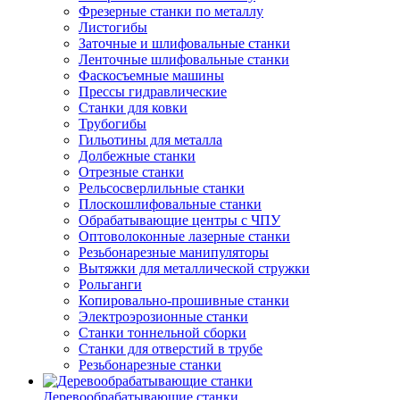
Фрезерные станки по металлу
Листогибы
Заточные и шлифовальные станки
Ленточные шлифовальные станки
Фаскосъемные машины
Прессы гидравлические
Станки для ковки
Трубогибы
Гильотины для металла
Долбежные станки
Отрезные станки
Рельсосверлильные станки
Плоскошлифовальные станки
Обрабатывающие центры с ЧПУ
Оптоволоконные лазерные станки
Резьбонарезные манипуляторы
Вытяжки для металлической стружки
Рольганги
Копировально-прошивные станки
Электроэрозионные станки
Станки тоннельной сборки
Станки для отверстий в трубе
Резьбонарезные станки
Деревообрабатывающие станки