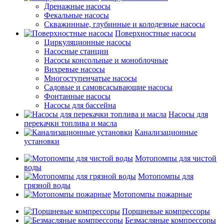
Дренажные насосы
Фекальные насосы
Скважинные, глубинные и колодезные насосы
Поверхностные насосы
Циркуляционные насосы
Насосные станции
Насосы консольные и моноблочные
Вихревые насосы
Многоступенчатые насосы
Садовые и самовсасывающие насосы
Фонтанные насосы
Насосы для бассейна
Насосы для
перекачки топлива и масла
Канализационные
установки
Мотопомпы для чистой
воды
Мотопомпы для
грязной воды
Мотопомпы пожарные
Поршневые компрессоры
Безмасляные компрессоры