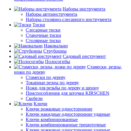
Наборы инструмента
Наборы автоинструмента
Наборы столярно-слесарного инструмента
Тиски
Слесарные тиски
Станочные тиски
Столярные тиски
Наковальни
Струбцины
Садовый инструмент
Полосогибы
Стамески, резцы,
ножи по дереву
Стамески по дереву
Токарные резцы по дереву
Ножи для резьбы по дереву и шпону
Приспособления для заточки KIRSCHEN
Скобели
Ключи
Ключи рожковые односторонние
Ключи накидные односторонние ударные
Ключи комбинированные
Ключи комбинированные трещоточные
Ключи рожковые односторонние ударные