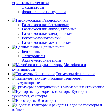
строительная техника
Экскаваторы
Фронтальные погрузчики
Газонокосилки
Газонокосилки бензиновые
Газонокосилки аккумуляторные
Газонокосилки электрические
Роботы-газонокосилки
Газонокосилки механические
Цепные пилы
Бензопилы
Электропилы
Аккумуляторные пилы
Мотоблоки и
культиваторы
Триммеры бензиновые
Триммеры
аккумуляторные
Триммеры электрические
Кусторезы,
сучкорезы, секаторы
Высоторезы
Садовые тракторы и
райдеры