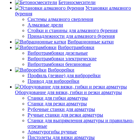
Бетоносмесители
Установки алмазного
бурения
Системы алмазного сверления
Алмазные дрели
Стойки и станины для алмазного бурения
Принадлежности для алмазного бурения
Вибрационные катки
Вибротрамбовки
Вибротрамбовки дизельные
Вибротрамбовки электрические
Вибротрамбовки бензиновые
Виброрейки
Профиль (лезвие) для виброрейки
Привод для виброрейки
Оборудование для вязки, гибки и резки арматуры
Станки для гибки арматуры
Станки для резки арматуры
Рубочные станки для арматуры
Ручные станки для резки арматуры
Станки для выпрямления арматуры и правильно-
отрезные
Арматурогибы ручные
Пистолеты для вязки арматуры