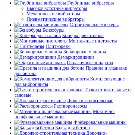
Глубинные вибраторы
Высокочастотные вибраторы
Механические вибраторы
Пневматические вибраторы
Строительные миксеры
Бензобуры
Коперы для столбов
Монтажные пистолеты
Плиткорезы
Бордюрные машины
Демаркировщики
Окрасочные аппараты
Правила и гладилки
для бетона
Комплектующие
для виброплиты
Тачки строительные и
садовые
Люльки строительные
Растворонасосы
Мозаично-
шлифовальные машины
Фрезеровальные машины
Бадья для бетона
Дорожно-