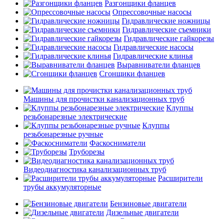
Разгонщики фланцев
Опрессовочные насосы
Гидравлические ножницы
Гидравлические съемники
Гидравлические гайкорезы
Гидравлические насосы
Гидравлические клинья
Выравниватели фланцев
Сгонщики фланцев
Машины для прочистки канализационных труб
Клуппы
резьбонарезные электрические
Клуппы
резьбонарезные ручные
Фаскосниматели
Труборезы
Видеодиагностика канализационных труб
Расширители
трубы аккумуляторные
Бензиновые двигатели
Дизельные двигатели