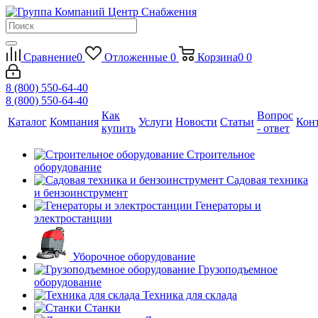
Сравнение
0
Отложенные
0
Корзина
0
0
8 (800) 550-64-40
8 (800) 550-64-40
Как
Вопрос
Каталог
Компания
Услуги
Новости
Статьи
Кон
купить
- ответ
Строительное
оборудование
Садовая техника
и бензоинструмент
Генераторы и
электростанции
Уборочное оборудование
Грузоподъемное
оборудование
Техника для склада
Станки