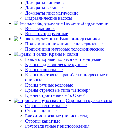
Домкраты винтовые
Домкраты реечные
Домкраты пневматические
Гидравлические насосы
Весовое оборудование
Весы крановые
Весы платформенные
Вышки-подъемники
Подъемники ножничные передвижные
Подъемники мачтовые телескопические
Краны и балки
Балки опорные подвесные и концевые
Краны гидравлические ручные
Краны консольные
Краны мостовые, кран-балки подвесные и
опорные
Краны ручные козловые
Краны стреловые типа "Пионер"
Краны строительные "в Окно"
Стропы и грузозахваты
Стропы текстильные
Стропы цепные
Блоки монтажные (полиспасты)
Стропы канатные
Грузозахватные приспособления