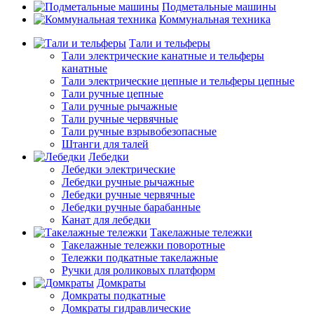
Подметальные машины
Коммунальная техника
Тали и тельферы
Тали электрические канатные и тельферы
канатные
Тали электрические цепные и тельферы цепные
Тали ручные цепные
Тали ручные рычажные
Тали ручные червячные
Тали ручные взрывобезопасные
Штанги для талей
Лебедки
Лебедки электрические
Лебедки ручные рычажные
Лебедки ручные червячные
Лебедки ручные барабанные
Канат для лебедки
Такелажные тележки
Такелажные тележки поворотные
Тележки подкатные такелажные
Ручки для роликовых платформ
Домкраты
Домкраты подкатные
Домкраты гидравлические