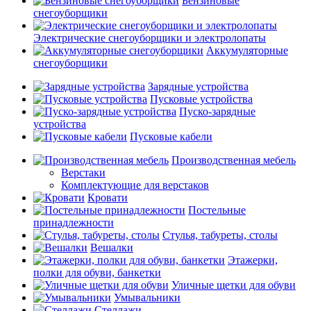
Бензиновые
снегоуборщики
Электрические снегоуборщики и электролопаты
Аккумуляторные
снегоуборщики
Зарядные устройства
Пусковые устройства
Пуско-зарядные
устройства
Пусковые кабели
Производственная мебель
Верстаки
Комплектующие для верстаков
Кровати
Постельные
принадлежности
Стулья, табуреты, столы
Вешалки
Этажерки,
полки для обуви, банкетки
Уличные щетки для обуви
Умывальники
Стеллажи