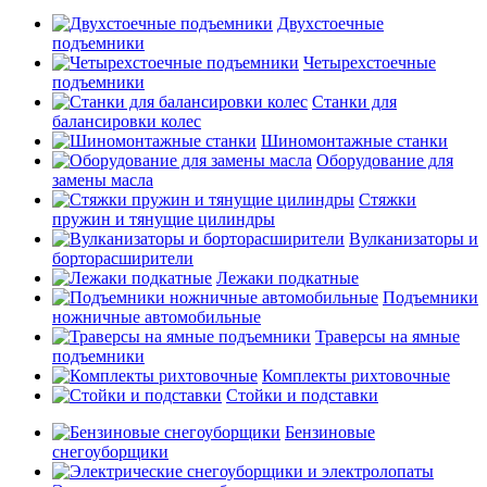
Двухстоечные
подъемники
Четырехстоечные
подъемники
Станки для
балансировки колес
Шиномонтажные станки
Оборудование для
замены масла
Стяжки
пружин и тянущие цилиндры
Вулканизаторы и
борторасширители
Лежаки подкатные
Подъемники
ножничные автомобильные
Траверсы на ямные
подъемники
Комплекты рихтовочные
Стойки и подставки
Бензиновые
снегоуборщики