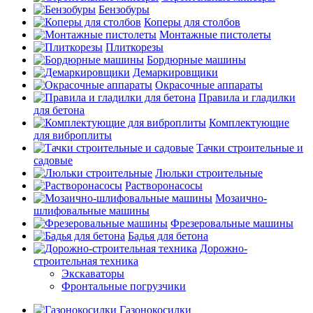
Бензобуры
Коперы для столбов
Монтажные пистолеты
Плиткорезы
Бордюрные машины
Демаркировщики
Окрасочные аппараты
Правила и гладилки
для бетона
Комплектующие
для виброплиты
Тачки строительные и
садовые
Люльки строительные
Растворонасосы
Мозаично-
шлифовальные машины
Фрезеровальные машины
Бадья для бетона
Дорожно-
строительная техника
Экскаваторы
Фронтальные погрузчики
Газонокосилки