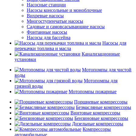
Насосные станции
Насосы консольные и моноблочные
Вихревые насосы
Многоступенчатые насосы
Садовые и самовсасывающие насосы
Фонтанные насосы
Насосы для бассейна
Насосы для
перекачки топлива и масла
Канализационные
установки
Мотопомпы для чистой
воды
Мотопомпы для
грязной воды
Мотопомпы пожарные
Поршневые компрессоры
Безмасляные компрессоры
Винтовые компрессоры
Бензиновые компрессоры
Дизельные компрессоры
Компрессоры
автомобильные