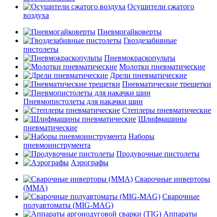
Осушители сжатого
воздуха
Пневмогайковерты
Гвоздезабивные
пистолеты
Пневмокраскопульты
Молотки пневматические
Дрели пневматические
Пневматические трещетки
Пневмопистолеты для накачки шин
Степлеры пневматические
Шлифмашины
пневматические
Наборы
пневмоинструмента
Продувочные пистолеты
Аэрографы
Сварочные инверторы
(MMA)
Сварочные
полуавтоматы (MIG-MAG)
Аппараты