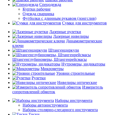
Спецодежда
Куртки рабочие
Одежда сварщика
Футболки с длинным рукавом (лонгслив)
Сумки для инструментов
Лазерные рулетки
Лазерные нивелиры
Динамометрические
ключи
Штангенциркули
Штангенглубиномеры, Штангенрейсмасы
Нутромеры, индикаторы
Микрометры
Уровни строительные
Рулетки
Нивелиры оптические
Измеритель
сопротивлений обмоток
Наборы инструмента
Наборы автоинструмента
Наборы столярно-слесарного инструмента
Тиски