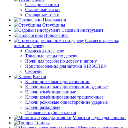
Слесарные тиски
Станочные тиски
Столярные тиски
Наковальни
Струбцины
Садовый инструмент
Полосогибы
Стамески, резцы,
ножи по дереву
Стамески по дереву
Токарные резцы по дереву
Ножи для резьбы по дереву и шпону
Приспособления для заточки KIRSCHEN
Скобели
Ключи
Ключи рожковые односторонние
Ключи накидные односторонние ударные
Ключи комбинированные
Ключи комбинированные трещоточные
Ключи рожковые односторонние ударные
Ключи разводные
Газовые и трубные ключи
Молотки, кувалды, киянки
Топоры
Маркеры, карандаши и