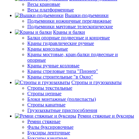
Весы крановые
Весы платформенные
Вышки-подъемники
Подъемники ножничные передвижные
Подъемники мачтовые телескопические
Краны и балки
Балки опорные подвесные и концевые
Краны гидравлические ручные
Краны консольные
Краны мостовые, кран-балки подвесные и
опорные
Краны ручные козловые
Краны стреловые типа "Пионер"
Краны строительные "в Окно"
Стропы и грузозахваты
Стропы текстильные
Стропы цепные
Блоки монтажные (полиспасты)
Стропы канатные
Грузозахватные приспособления
Ремни стяжные и буксиры
Ремни стяжные
Фалы буксировочные
Буксиры ленточные
Буксиры канатные