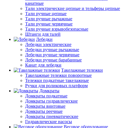
канатные
Тали электрические цепные и тельферы цепные
Тали ручные цепные
Тали ручные рычажные
Тали ручные червячные
Тали ручные взрывобезопасные
Штанги для талей
Лебедки
Лебедки электрические
Лебедки ручные рычажные
Лебедки ручные червячные
Лебедки ручные барабанные
Канат для лебедки
Такелажные тележки
Такелажные тележки поворотные
Тележки подкатные такелажные
Ручки для роликовых платформ
Домкраты
Домкраты подкатные
Домкраты гидравлические
Домкраты винтовые
Домкраты реечные
Домкраты пневматические
Гидравлические насосы
Весовое оборудование