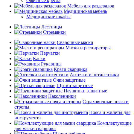
Офисные кресла
Мебель для раздевалок
Медицинская мебель
Медицинские шкафы
Лестницы
Стремянки
Сварочные маски
Маски и респираторы
Перчатки
Каски
Рукавицы
Краги сварщика
Аптечки и антисептики
Очки защитные
Щитки защитные
Наушники защитные
Наколенники
Страховочные пояса и
стропы
Пояса и жилеты для
инструмента
Комплектующие
для маски сварщика
Шапки рабочие