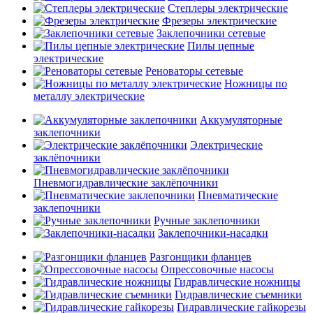
Степлеры электрические
Фрезеры электрические
Заклепочники сетевые
Пилы цепные
электрические
Реноваторы сетевые
Ножницы по
металлу электрические
Аккумуляторные
заклепочники
Электрические
заклёпочники
Пневмогидравлические заклёпочники
Пневматические
заклепочники
Ручные заклепочники
Заклепочники-насадки
Разгонщики фланцев
Опрессовочные насосы
Гидравлические ножницы
Гидравлические съемники
Гидравлические гайкорезы