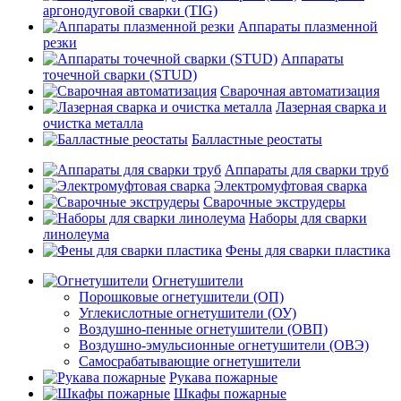
аргонодуговой сварки (TIG)
Аппараты плазменной
резки
Аппараты
точечной сварки (STUD)
Сварочная автоматизация
Лазерная сварка и
очистка металла
Балластные реостаты
Аппараты для сварки труб
Электромуфтовая сварка
Сварочные экструдеры
Наборы для сварки
линолеума
Фены для сварки пластика
Огнетушители
Порошковые огнетушители (ОП)
Углекислотные огнетушители (ОУ)
Воздушно-пенные огнетушители (ОВП)
Воздушно-эмульсионные огнетушители (ОВЭ)
Самосрабатывающие огнетушители
Рукава пожарные
Шкафы пожарные