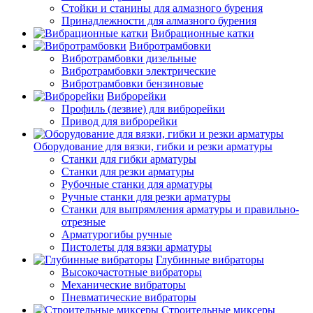
Стойки и станины для алмазного бурения
Принадлежности для алмазного бурения
Вибрационные катки
Вибротрамбовки
Вибротрамбовки дизельные
Вибротрамбовки электрические
Вибротрамбовки бензиновые
Виброрейки
Профиль (лезвие) для виброрейки
Привод для виброрейки
Оборудование для вязки, гибки и резки арматуры
Станки для гибки арматуры
Станки для резки арматуры
Рубочные станки для арматуры
Ручные станки для резки арматуры
Станки для выпрямления арматуры и правильно-
отрезные
Арматурогибы ручные
Пистолеты для вязки арматуры
Глубинные вибраторы
Высокочастотные вибраторы
Механические вибраторы
Пневматические вибраторы
Строительные миксеры