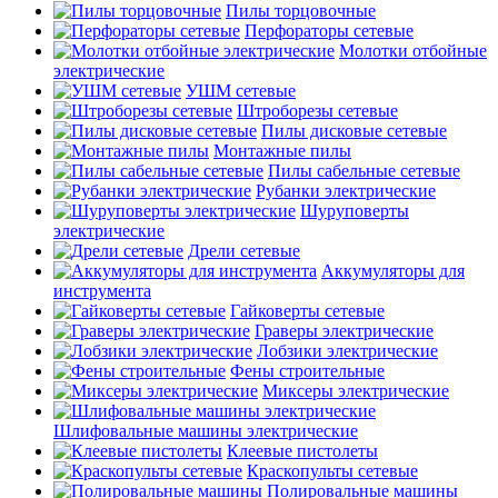
Пилы торцовочные
Перфораторы сетевые
Молотки отбойные
электрические
УШМ сетевые
Штроборезы сетевые
Пилы дисковые сетевые
Монтажные пилы
Пилы сабельные сетевые
Рубанки электрические
Шуруповерты
электрические
Дрели сетевые
Аккумуляторы для
инструмента
Гайковерты сетевые
Граверы электрические
Лобзики электрические
Фены строительные
Миксеры электрические
Шлифовальные машины электрические
Клеевые пистолеты
Краскопульты сетевые
Полировальные машины