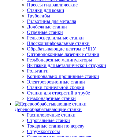
Прессы гидравлические
Станки для ковки
Трубогибы
Гильотины для металла
Долбежные станки
Отрезные станки
Рельсосверлильные станки
Плоскошлифовальные станки
Обрабатывающие центры с ЧПУ
Оптоволоконные лазерные станки
Резьбонарезные манипуляторы
Вытяжки для металлической стружки
Рольганги
Копировально-прошивные станки
Электроэрозионные станки
Станки тоннельной сборки
Станки для отверстий в трубе
Резьбонарезные станки
Деревообрабатывающие станки
Распиловочные станки
Строгальные станки
Токарные станки по дереву
Стружкоотсосы
Сверлильные станки по дереву