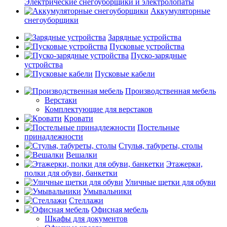
Электрические снегоуборщики и электролопаты
Аккумуляторные
снегоуборщики
Зарядные устройства
Пусковые устройства
Пуско-зарядные
устройства
Пусковые кабели
Производственная мебель
Верстаки
Комплектующие для верстаков
Кровати
Постельные
принадлежности
Стулья, табуреты, столы
Вешалки
Этажерки,
полки для обуви, банкетки
Уличные щетки для обуви
Умывальники
Стеллажи
Офисная мебель
Шкафы для документов