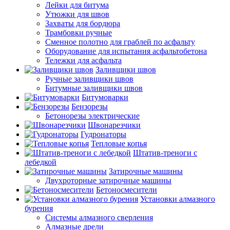
Лейки для битума
Утюжки для швов
Захваты для бордюра
Трамбовки ручные
Сменное полотно для граблей по асфальту
Оборудование для испытания асфальтобетона
Тележки для асфальта
Заливщики швов
Ручные заливщики швов
Битумные заливщики швов
Битумоварки
Бензорезы
Бетонорезы электрические
Швонарезчики
Гудронаторы
Тепловые копья
Штатив-треноги с
лебедкой
Затирочные машины
Двухроторные затирочные машины
Бетоносмесители
Установки алмазного
бурения
Системы алмазного сверления
Алмазные дрели