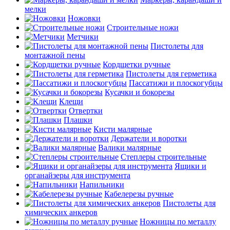
мелки
Ножовки
Строительные ножи
Метчики
Пистолеты для
монтажной пены
Кордщетки ручные
Пистолеты для герметика
Пассатижи и плоскогубцы
Кусачки и бокорезы
Клещи
Отвертки
Плашки
Кисти малярные
Держатели и воротки
Валики малярные
Степлеры строительные
Ящики и
органайзеры для инструмента
Напильники
Кабелерезы ручные
Пистолеты для
химических анкеров
Ножницы по металлу