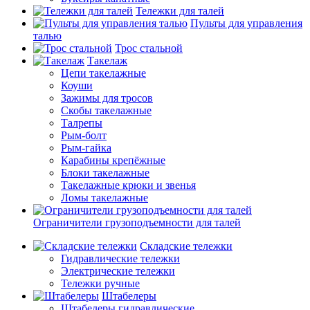
Тележки для талей
Пульты для управления
талью
Трос стальной
Такелаж
Цепи такелажные
Коуши
Зажимы для тросов
Скобы такелажные
Талрепы
Рым-болт
Рым-гайка
Карабины крепёжные
Блоки такелажные
Такелажные крюки и звенья
Ломы такелажные
Ограничители грузоподъемности для талей
Складские тележки
Гидравлические тележки
Электрические тележки
Тележки ручные
Штабелеры
Штабелеры гидравлические