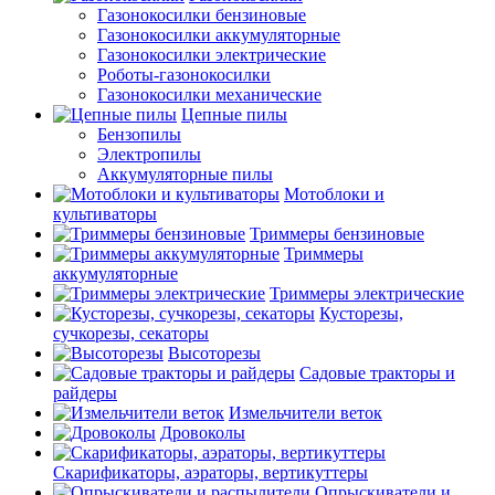
Газонокосилки бензиновые
Газонокосилки аккумуляторные
Газонокосилки электрические
Роботы-газонокосилки
Газонокосилки механические
Цепные пилы
Бензопилы
Электропилы
Аккумуляторные пилы
Мотоблоки и
культиваторы
Триммеры бензиновые
Триммеры
аккумуляторные
Триммеры электрические
Кусторезы,
сучкорезы, секаторы
Высоторезы
Садовые тракторы и
райдеры
Измельчители веток
Дровоколы
Скарификаторы, аэраторы, вертикуттеры
Опрыскиватели и