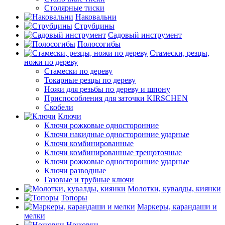
Столярные тиски
Наковальни
Струбцины
Садовый инструмент
Полосогибы
Стамески, резцы,
ножи по дереву
Стамески по дереву
Токарные резцы по дереву
Ножи для резьбы по дереву и шпону
Приспособления для заточки KIRSCHEN
Скобели
Ключи
Ключи рожковые односторонние
Ключи накидные односторонние ударные
Ключи комбинированные
Ключи комбинированные трещоточные
Ключи рожковые односторонние ударные
Ключи разводные
Газовые и трубные ключи
Молотки, кувалды, киянки
Топоры
Маркеры, карандаши и
мелки
Ножовки