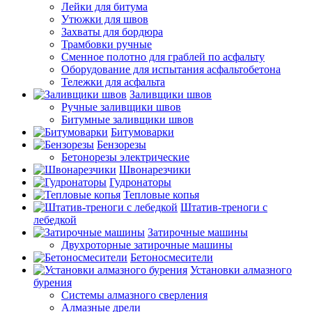
Лейки для битума
Утюжки для швов
Захваты для бордюра
Трамбовки ручные
Сменное полотно для граблей по асфальту
Оборудование для испытания асфальтобетона
Тележки для асфальта
Заливщики швов
Ручные заливщики швов
Битумные заливщики швов
Битумоварки
Бензорезы
Бетонорезы электрические
Швонарезчики
Гудронаторы
Тепловые копья
Штатив-треноги с
лебедкой
Затирочные машины
Двухроторные затирочные машины
Бетоносмесители
Установки алмазного
бурения
Системы алмазного сверления
Алмазные дрели