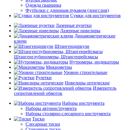
Одежда сварщика
Футболки с длинным рукавом (лонгслив)
Сумки для инструментов
Лазерные рулетки
Лазерные нивелиры
Динамометрические
ключи
Штангенциркули
Штангенглубиномеры, Штангенрейсмасы
Нутромеры, индикаторы
Микрометры
Уровни строительные
Рулетки
Нивелиры оптические
Измеритель
сопротивлений обмоток
Наборы инструмента
Наборы автоинструмента
Наборы столярно-слесарного инструмента
Тиски
Слесарные тиски
Станочные тиски