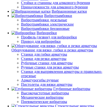
Стойки и станины для алмазного бурения
Принадлежности для алмазного бурения
Вибрационные катки
Вибротрамбовки
Вибротрамбовки дизельные
Вибротрамбовки электрические
Вибротрамбовки бензиновые
Виброрейки
Профиль (лезвие) для виброрейки
Привод для виброрейки
Оборудование для вязки, гибки и резки арматуры
Станки для гибки арматуры
Станки для резки арматуры
Рубочные станки для арматуры
Ручные станки для резки арматуры
Станки для выпрямления арматуры и правильно-
отрезные
Арматурогибы ручные
Пистолеты для вязки арматуры
Глубинные вибраторы
Высокочастотные вибраторы
Механические вибраторы
Пневматические вибраторы
Строительные миксеры