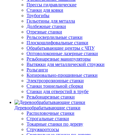
Прессы гидравлические
Станки для ковки
Трубогибы
Гильотины для металла
Долбежные станки
Отрезные станки
Рельсосверлильные станки
Плоскошлифовальные станки
Обрабатывающие центры с ЧПУ
Оптоволоконные лазерные станки
Резьбонарезные манипуляторы
Вытяжки для металлической стружки
Рольганги
Копировально-прошивные станки
Электроэрозионные станки
Станки тоннельной сборки
Станки для отверстий в трубе
Резьбонарезные станки
Деревообрабатывающие станки
Распиловочные станки
Строгальные станки
Токарные станки по дереву
Стружкоотсосы
Сверлильные станки по дереву