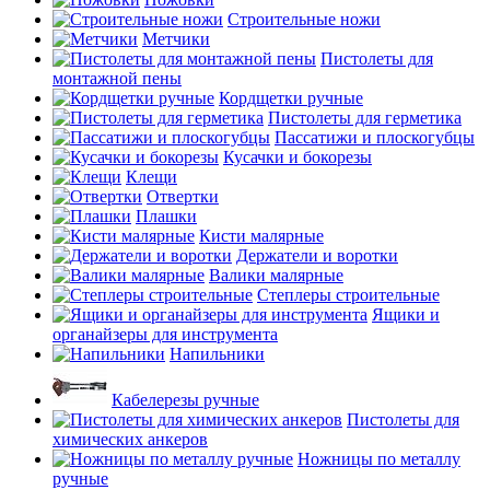
Строительные ножи
Метчики
Пистолеты для
монтажной пены
Кордщетки ручные
Пистолеты для герметика
Пассатижи и плоскогубцы
Кусачки и бокорезы
Клещи
Отвертки
Плашки
Кисти малярные
Держатели и воротки
Валики малярные
Степлеры строительные
Ящики и
органайзеры для инструмента
Напильники
Кабелерезы ручные
Пистолеты для
химических анкеров
Ножницы по металлу
ручные