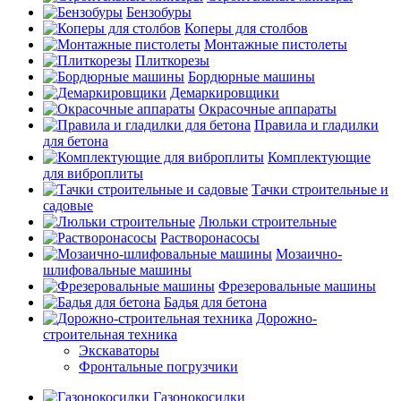
Бензобуры
Коперы для столбов
Монтажные пистолеты
Плиткорезы
Бордюрные машины
Демаркировщики
Окрасочные аппараты
Правила и гладилки
для бетона
Комплектующие
для виброплиты
Тачки строительные и
садовые
Люльки строительные
Растворонасосы
Мозаично-
шлифовальные машины
Фрезеровальные машины
Бадья для бетона
Дорожно-
строительная техника
Экскаваторы
Фронтальные погрузчики
Газонокосилки