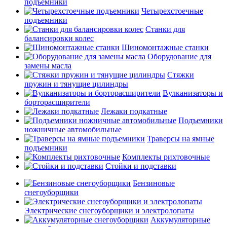
подъемники
Четырехстоечные
подъемники
Станки для
балансировки колес
Шиномонтажные станки
Оборудование для
замены масла
Стяжки
пружин и тянущие цилиндры
Вулканизаторы и
борторасширители
Лежаки подкатные
Подъемники
ножничные автомобильные
Траверсы на ямные
подъемники
Комплекты рихтовочные
Стойки и подставки
Бензиновые
снегоуборщики
Электрические снегоуборщики и электролопаты
Аккумуляторные