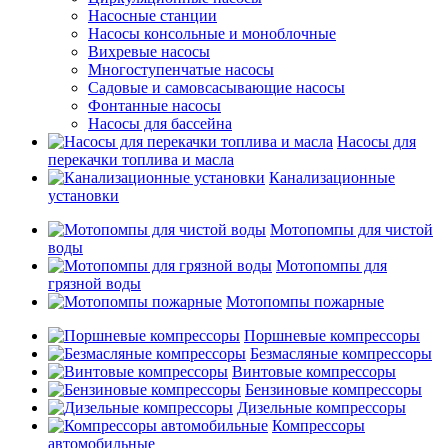
Насосные станции
Насосы консольные и моноблочные
Вихревые насосы
Многоступенчатые насосы
Садовые и самовсасывающие насосы
Фонтанные насосы
Насосы для бассейна
Насосы для
перекачки топлива и масла
Канализационные
установки
Мотопомпы для чистой
воды
Мотопомпы для
грязной воды
Мотопомпы пожарные
Поршневые компрессоры
Безмасляные компрессоры
Винтовые компрессоры
Бензиновые компрессоры
Дизельные компрессоры
Компрессоры
автомобильные