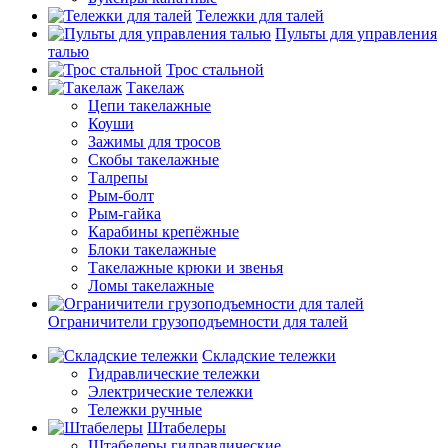
Тележки для талей
Пульты для управления
талью
Трос стальной
Такелаж
Цепи такелажные
Коуши
Зажимы для тросов
Скобы такелажные
Талрепы
Рым-болт
Рым-гайка
Карабины крепёжные
Блоки такелажные
Такелажные крюки и звенья
Ломы такелажные
Ограничители грузоподъемности для талей
Складские тележки
Гидравлические тележки
Электрические тележки
Тележки ручные
Штабелеры
Штабелеры гидравлические