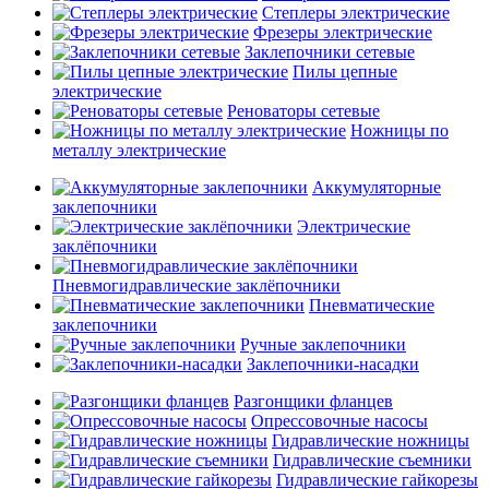
Степлеры электрические
Фрезеры электрические
Заклепочники сетевые
Пилы цепные
электрические
Реноваторы сетевые
Ножницы по
металлу электрические
Аккумуляторные
заклепочники
Электрические
заклёпочники
Пневмогидравлические заклёпочники
Пневматические
заклепочники
Ручные заклепочники
Заклепочники-насадки
Разгонщики фланцев
Опрессовочные насосы
Гидравлические ножницы
Гидравлические съемники
Гидравлические гайкорезы