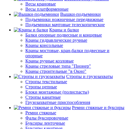
Весы крановые
Весы платформенные
Вышки-подъемники
Подъемники ножничные передвижные
Подъемники мачтовые телескопические
Краны и балки
Балки опорные подвесные и концевые
Краны гидравлические ручные
Краны консольные
Краны мостовые, кран-балки подвесные и
опорные
Краны ручные козловые
Краны стреловые типа "Пионер"
Краны строительные "в Окно"
Стропы и грузозахваты
Стропы текстильные
Стропы цепные
Блоки монтажные (полиспасты)
Стропы канатные
Грузозахватные приспособления
Ремни стяжные и буксиры
Ремни стяжные
Фалы буксировочные
Буксиры ленточные
Буксиры канатные