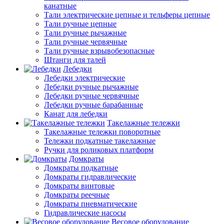
канатные
Тали электрические цепные и тельферы цепные
Тали ручные цепные
Тали ручные рычажные
Тали ручные червячные
Тали ручные взрывобезопасные
Штанги для талей
Лебедки
Лебедки электрические
Лебедки ручные рычажные
Лебедки ручные червячные
Лебедки ручные барабанные
Канат для лебедки
Такелажные тележки
Такелажные тележки поворотные
Тележки подкатные такелажные
Ручки для роликовых платформ
Домкраты
Домкраты подкатные
Домкраты гидравлические
Домкраты винтовые
Домкраты реечные
Домкраты пневматические
Гидравлические насосы
Весовое оборудование