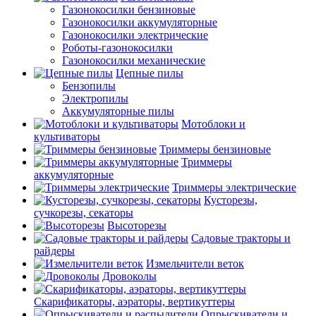
Газонокосилки бензиновые
Газонокосилки аккумуляторные
Газонокосилки электрические
Роботы-газонокосилки
Газонокосилки механические
Цепные пилы
Бензопилы
Электропилы
Аккумуляторные пилы
Мотоблоки и
культиваторы
Триммеры бензиновые
Триммеры
аккумуляторные
Триммеры электрические
Кусторезы,
сучкорезы, секаторы
Высоторезы
Садовые тракторы и
райдеры
Измельчители веток
Дровоколы
Скарификаторы, аэраторы, вертикуттеры
Опрыскиватели и