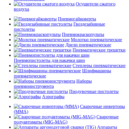
Осушители сжатого
воздуха
Пневмогайковерты
Гвоздезабивные
пистолеты
Пневмокраскопульты
Молотки пневматические
Дрели пневматические
Пневматические трещетки
Пневмопистолеты для накачки шин
Степлеры пневматические
Шлифмашины
пневматические
Наборы
пневмоинструмента
Продувочные пистолеты
Аэрографы
Сварочные инверторы
(MMA)
Сварочные
полуавтоматы (MIG-MAG)
Аппараты