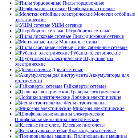
Пилы торцовочные
Перфораторы сетевые
Молотки отбойные
электрические
УШМ сетевые
Штроборезы сетевые
Пилы дисковые сетевые
Монтажные пилы
Пилы сабельные сетевые
Рубанки электрические
Шуруповерты
электрические
Дрели сетевые
Аккумуляторы для
инструмента
Гайковерты сетевые
Граверы электрические
Лобзики электрические
Фены строительные
Миксеры электрические
Шлифовальные машины электрические
Клеевые пистолеты
Краскопульты сетевые
Полировальные машины