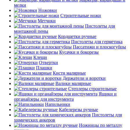
мелки
Ножовки
Строительные ножи
Метчики
Пистолеты для
монтажной пены
Кордщетки ручные
Пистолеты для герметика
Пассатижи и плоскогубцы
Кусачки и бокорезы
Клещи
Отвертки
Плашки
Кисти малярные
Держатели и воротки
Валики малярные
Степлеры строительные
Ящики и
органайзеры для инструмента
Напильники
Кабелерезы ручные
Пистолеты для
химических анкеров
Ножницы по металлу