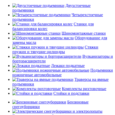
Двухстоечные
подъемники
Четырехстоечные
подъемники
Станки для
балансировки колес
Шиномонтажные станки
Оборудование для
замены масла
Стяжки
пружин и тянущие цилиндры
Вулканизаторы и
борторасширители
Лежаки подкатные
Подъемники
ножничные автомобильные
Траверсы на ямные
подъемники
Комплекты рихтовочные
Стойки и подставки
Бензиновые
снегоуборщики