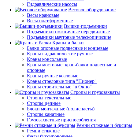
Гидравлические насосы
Весовое оборудование
Весы крановые
Весы платформенные
Вышки-подъемники
Подъемники ножничные передвижные
Подъемники мачтовые телескопические
Краны и балки
Балки опорные подвесные и концевые
Краны гидравлические ручные
Краны консольные
Краны мостовые, кран-балки подвесные и
опорные
Краны ручные козловые
Краны стреловые типа "Пионер"
Краны строительные "в Окно"
Стропы и грузозахваты
Стропы текстильные
Стропы цепные
Блоки монтажные (полиспасты)
Стропы канатные
Грузозахватные приспособления
Ремни стяжные и буксиры
Ремни стяжные
Фалы буксировочные