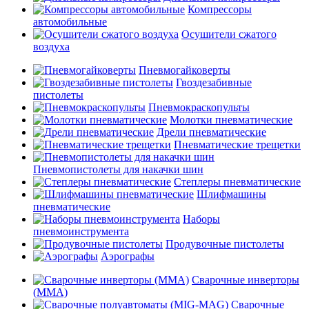
Компрессоры
автомобильные
Осушители сжатого
воздуха
Пневмогайковерты
Гвоздезабивные
пистолеты
Пневмокраскопульты
Молотки пневматические
Дрели пневматические
Пневматические трещетки
Пневмопистолеты для накачки шин
Степлеры пневматические
Шлифмашины
пневматические
Наборы
пневмоинструмента
Продувочные пистолеты
Аэрографы
Сварочные инверторы
(MMA)
Сварочные