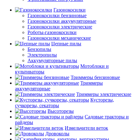
Газонокосилки
Газонокосилки бензиновые
Газонокосилки аккумуляторные
Газонокосилки электрические
Роботы-газонокосилки
Газонокосилки механические
Цепные пилы
Бензопилы
Электропилы
Аккумуляторные пилы
Мотоблоки и
культиваторы
Триммеры бензиновые
Триммеры
аккумуляторные
Триммеры электрические
Кусторезы,
сучкорезы, секаторы
Высоторезы
Садовые тракторы и
райдеры
Измельчители веток
Дровоколы