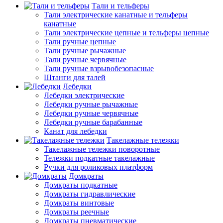
Тали и тельферы
Тали электрические канатные и тельферы
канатные
Тали электрические цепные и тельферы цепные
Тали ручные цепные
Тали ручные рычажные
Тали ручные червячные
Тали ручные взрывобезопасные
Штанги для талей
Лебедки
Лебедки электрические
Лебедки ручные рычажные
Лебедки ручные червячные
Лебедки ручные барабанные
Канат для лебедки
Такелажные тележки
Такелажные тележки поворотные
Тележки подкатные такелажные
Ручки для роликовых платформ
Домкраты
Домкраты подкатные
Домкраты гидравлические
Домкраты винтовые
Домкраты реечные
Домкраты пневматические