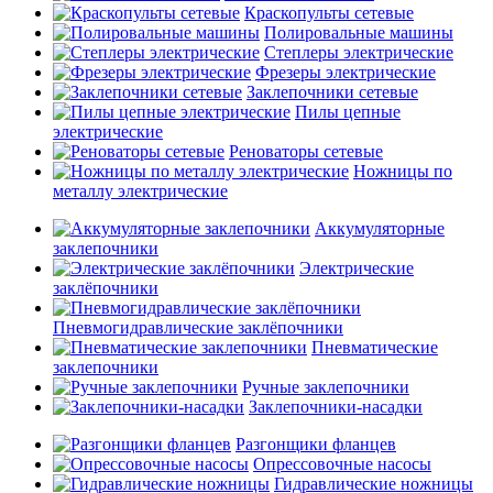
Краскопульты сетевые
Полировальные машины
Степлеры электрические
Фрезеры электрические
Заклепочники сетевые
Пилы цепные
электрические
Реноваторы сетевые
Ножницы по
металлу электрические
Аккумуляторные
заклепочники
Электрические
заклёпочники
Пневмогидравлические заклёпочники
Пневматические
заклепочники
Ручные заклепочники
Заклепочники-насадки
Разгонщики фланцев
Опрессовочные насосы
Гидравлические ножницы