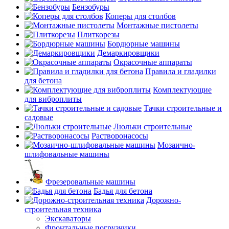
Бензобуры
Коперы для столбов
Монтажные пистолеты
Плиткорезы
Бордюрные машины
Демаркировщики
Окрасочные аппараты
Правила и гладилки
для бетона
Комплектующие
для виброплиты
Тачки строительные и
садовые
Люльки строительные
Растворонасосы
Мозаично-
шлифовальные машины
Фрезеровальные машины
Бадья для бетона
Дорожно-
строительная техника
Экскаваторы
Фронтальные погрузчики