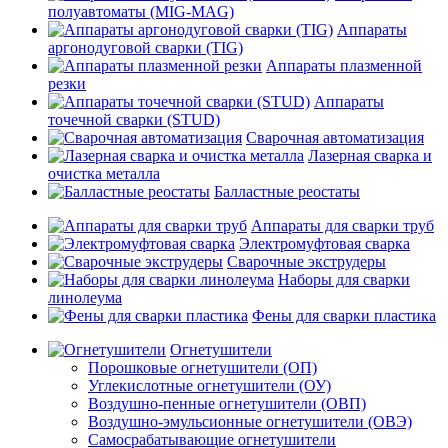
полуавтоматы (MIG-MAG)
Аппараты
аргонодуговой сварки (TIG)
Аппараты плазменной
резки
Аппараты
точечной сварки (STUD)
Сварочная автоматизация
Лазерная сварка и
очистка металла
Балластные реостаты
Аппараты для сварки труб
Электромуфтовая сварка
Сварочные экструдеры
Наборы для сварки
линолеума
Фены для сварки пластика
Огнетушители
Порошковые огнетушители (ОП)
Углекислотные огнетушители (ОУ)
Воздушно-пенные огнетушители (ОВП)
Воздушно-эмульсионные огнетушители (ОВЭ)
Самосрабатывающие огнетушители