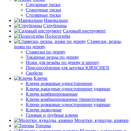
Слесарные тиски
Станочные тиски
Столярные тиски
Наковальни
Струбцины
Садовый инструмент
Полосогибы
Стамески, резцы,
ножи по дереву
Стамески по дереву
Токарные резцы по дереву
Ножи для резьбы по дереву и шпону
Приспособления для заточки KIRSCHEN
Скобели
Ключи
Ключи рожковые односторонние
Ключи накидные односторонние ударные
Ключи комбинированные
Ключи комбинированные трещоточные
Ключи рожковые односторонние ударные
Ключи разводные
Газовые и трубные ключи
Молотки, кувалды, киянки
Топоры
Маркеры, карандаши и