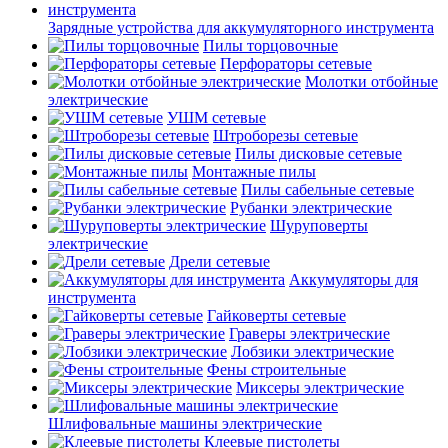
Зарядные устройства для аккумуляторного инструмента
Пилы торцовочные
Перфораторы сетевые
Молотки отбойные
электрические
УШМ сетевые
Штроборезы сетевые
Пилы дисковые сетевые
Монтажные пилы
Пилы сабельные сетевые
Рубанки электрические
Шуруповерты
электрические
Дрели сетевые
Аккумуляторы для
инструмента
Гайковерты сетевые
Граверы электрические
Лобзики электрические
Фены строительные
Миксеры электрические
Шлифовальные машины электрические
Клеевые пистолеты