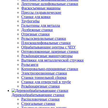
Ленточные шлифовальные станки
Фаскосъемные машины
Прессы гидравлические
Станки для ковки
Трубогибы
Гильотины для металла
Долбежные станки
Отрезные станки
Рельсосверлильные станки
Плоскошлифовальные станки
Обрабатывающие центры с ЧПУ
Оптоволоконные лазерные станки
Резьбонарезные манипуляторы
Вытяжки для металлической стружки
Рольганги
Копировально-прошивные станки
Электроэрозионные станки
Станки тоннельной сборки
Станки для отверстий в трубе
Резьбонарезные станки
Деревообрабатывающие станки
Распиловочные станки
Строгальные станки
Токарные станки по дереву