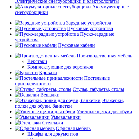
Электрические снегоуборщики и электролопаты
Аккумуляторные
снегоуборщики
Зарядные устройства
Пусковые устройства
Пуско-зарядные
устройства
Пусковые кабели
Производственная мебель
Верстаки
Комплектующие для верстаков
Кровати
Постельные
принадлежности
Стулья, табуреты, столы
Вешалки
Этажерки,
полки для обуви, банкетки
Уличные щетки для обуви
Умывальники
Стеллажи
Офисная мебель
Шкафы для документов