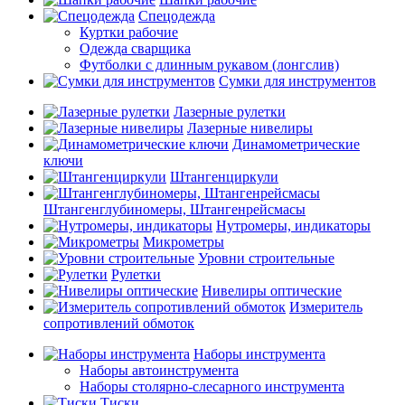
Спецодежда
Куртки рабочие
Одежда сварщика
Футболки с длинным рукавом (лонгслив)
Сумки для инструментов
Лазерные рулетки
Лазерные нивелиры
Динамометрические
ключи
Штангенциркули
Штангенглубиномеры, Штангенрейсмасы
Нутромеры, индикаторы
Микрометры
Уровни строительные
Рулетки
Нивелиры оптические
Измеритель
сопротивлений обмоток
Наборы инструмента
Наборы автоинструмента
Наборы столярно-слесарного инструмента
Тиски