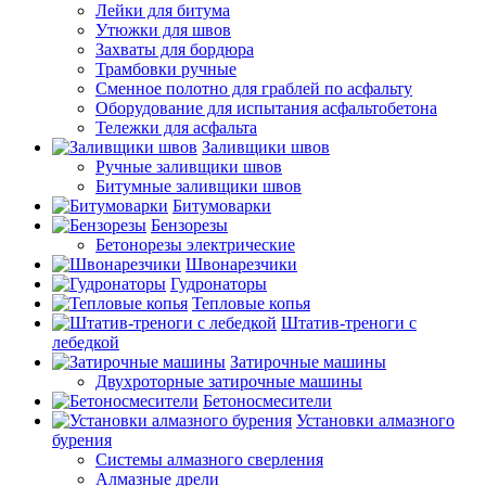
Лейки для битума
Утюжки для швов
Захваты для бордюра
Трамбовки ручные
Сменное полотно для граблей по асфальту
Оборудование для испытания асфальтобетона
Тележки для асфальта
Заливщики швов
Ручные заливщики швов
Битумные заливщики швов
Битумоварки
Бензорезы
Бетонорезы электрические
Швонарезчики
Гудронаторы
Тепловые копья
Штатив-треноги с
лебедкой
Затирочные машины
Двухроторные затирочные машины
Бетоносмесители
Установки алмазного
бурения
Системы алмазного сверления
Алмазные дрели