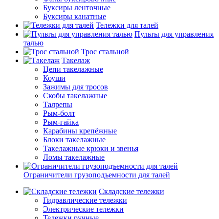
Буксиры ленточные
Буксиры канатные
Тележки для талей
Пульты для управления
талью
Трос стальной
Такелаж
Цепи такелажные
Коуши
Зажимы для тросов
Скобы такелажные
Талрепы
Рым-болт
Рым-гайка
Карабины крепёжные
Блоки такелажные
Такелажные крюки и звенья
Ломы такелажные
Ограничители грузоподъемности для талей
Складские тележки
Гидравлические тележки
Электрические тележки
Тележки ручные