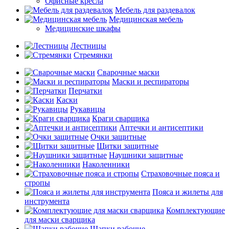
Офисные кресла
Мебель для раздевалок
Медицинская мебель
Медицинские шкафы
Лестницы
Стремянки
Сварочные маски
Маски и респираторы
Перчатки
Каски
Рукавицы
Краги сварщика
Аптечки и антисептики
Очки защитные
Щитки защитные
Наушники защитные
Наколенники
Страховочные пояса и
стропы
Пояса и жилеты для
инструмента
Комплектующие
для маски сварщика
Шапки рабочие