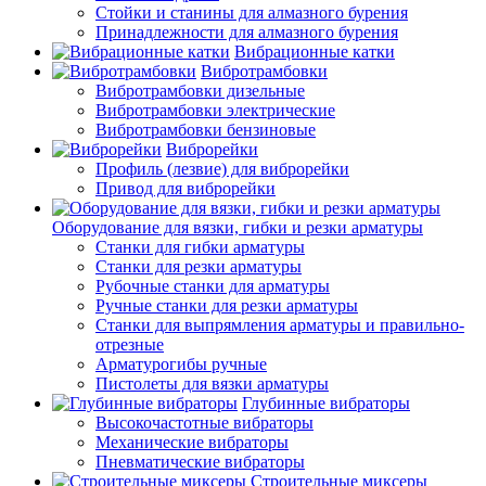
Стойки и станины для алмазного бурения
Принадлежности для алмазного бурения
Вибрационные катки
Вибротрамбовки
Вибротрамбовки дизельные
Вибротрамбовки электрические
Вибротрамбовки бензиновые
Виброрейки
Профиль (лезвие) для виброрейки
Привод для виброрейки
Оборудование для вязки, гибки и резки арматуры
Станки для гибки арматуры
Станки для резки арматуры
Рубочные станки для арматуры
Ручные станки для резки арматуры
Станки для выпрямления арматуры и правильно-
отрезные
Арматурогибы ручные
Пистолеты для вязки арматуры
Глубинные вибраторы
Высокочастотные вибраторы
Механические вибраторы
Пневматические вибраторы
Строительные миксеры