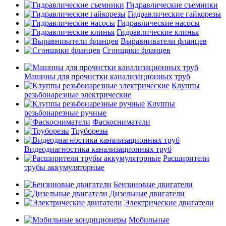
Гидравлические съемники
Гидравлические гайкорезы
Гидравлические насосы
Гидравлические клинья
Выравниватели фланцев
Сгонщики фланцев
Машины для прочистки канализационных труб
Клуппы
резьбонарезные электрические
Клуппы
резьбонарезные ручные
Фаскосниматели
Труборезы
Видеодиагностика канализационных труб
Расширители
трубы аккумуляторные
Бензиновые двигатели
Дизельные двигатели
Электрические двигатели
Мобильные