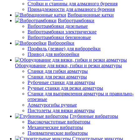
Стойки и станины для алмазного бурения
Принадлежности для алмазного бурения
Вибрационные катки
Вибротрамбовки
Вибротрамбовки дизельные
Вибротрамбовки электрические
Вибротрамбовки бензиновые
Виброрейки
Профиль (лезвие) для виброрейки
Привод для виброрейки
Оборудование для вязки, гибки и резки арматуры
Станки для гибки арматуры
Станки для резки арматуры
Рубочные станки для арматуры
Ручные станки для резки арматуры
Станки для выпрямления арматуры и правильно-
отрезные
Арматурогибы ручные
Пистолеты для вязки арматуры
Глубинные вибраторы
Высокочастотные вибраторы
Механические вибраторы
Пневматические вибраторы
Строительные миксеры