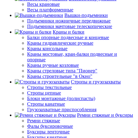
Весы крановые
Весы платформенные
Вышки-подъемники
Подъемники ножничные передвижные
Подъемники мачтовые телескопические
Краны и балки
Балки опорные подвесные и концевые
Краны гидравлические ручные
Краны консольные
Краны мостовые, кран-балки подвесные и
опорные
Краны ручные козловые
Краны стреловые типа "Пионер"
Краны строительные "в Окно"
Стропы и грузозахваты
Стропы текстильные
Стропы цепные
Блоки монтажные (полиспасты)
Стропы канатные
Грузозахватные приспособления
Ремни стяжные и буксиры
Ремни стяжные
Фалы буксировочные
Буксиры ленточные
Буксиры канатные