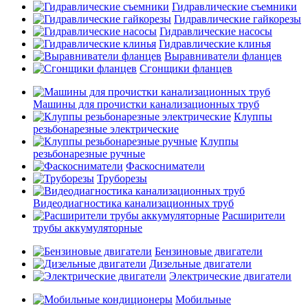
Гидравлические съемники
Гидравлические гайкорезы
Гидравлические насосы
Гидравлические клинья
Выравниватели фланцев
Сгонщики фланцев
Машины для прочистки канализационных труб
Клуппы
резьбонарезные электрические
Клуппы
резьбонарезные ручные
Фаскосниматели
Труборезы
Видеодиагностика канализационных труб
Расширители
трубы аккумуляторные
Бензиновые двигатели
Дизельные двигатели
Электрические двигатели
Мобильные