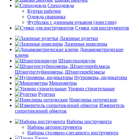
Спецодежда
Куртки рабочие
Одежда сварщика
Футболки с длинным рукавом (лонгслив)
Сумки для инструментов
Лазерные рулетки
Лазерные нивелиры
Динамометрические
ключи
Штангенциркули
Штангенглубиномеры, Штангенрейсмасы
Нутромеры, индикаторы
Микрометры
Уровни строительные
Рулетки
Нивелиры оптические
Измеритель
сопротивлений обмоток
Наборы инструмента
Наборы автоинструмента
Наборы столярно-слесарного инструмента
Тиски