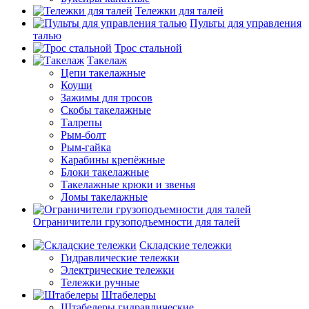
Тележки для талей
Пульты для управления
талью
Трос стальной
Такелаж
Цепи такелажные
Коуши
Зажимы для тросов
Скобы такелажные
Талрепы
Рым-болт
Рым-гайка
Карабины крепёжные
Блоки такелажные
Такелажные крюки и звенья
Ломы такелажные
Ограничители грузоподъемности для талей
Складские тележки
Гидравлические тележки
Электрические тележки
Тележки ручные
Штабелеры
Штабелеры гидравлические