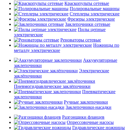
Краскопульты сетевые
Полировальные машины
Степлеры электрические
Фрезеры электрические
Заклепочники сетевые
Пилы цепные
электрические
Реноваторы сетевые
Ножницы по
металлу электрические
Аккумуляторные
заклепочники
Электрические
заклёпочники
Пневмогидравлические заклёпочники
Пневматические
заклепочники
Ручные заклепочники
Заклепочники-насадки
Разгонщики фланцев
Опрессовочные насосы
Гидравлические ножницы