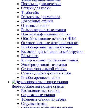
Прессы гидравлические
Станки для ковки
Трубогибы
Гильотины для металла
Долбежные станки
Отрезные станки
Рельсосверлильные станки
Плоскошлифовальные станки
Обрабатывающие центры с ЧПУ
Оптоволоконные лазерные станки
Резьбонарезные манипуляторы
Вытяжки для металлической стружки
Рольганги
Копировально-прошивные станки
Электроэрозионные станки
Станки тоннельной сборки
Станки для отверстий в трубе
Резьбонарезные станки
Деревообрабатывающие станки
Распиловочные станки
Строгальные станки
Токарные станки по дереву
Стружкоотсосы
Сверлильные станки по дереву