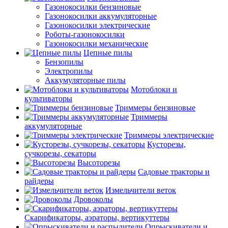
Газонокосилки бензиновые
Газонокосилки аккумуляторные
Газонокосилки электрические
Роботы-газонокосилки
Газонокосилки механические
Цепные пилы
Бензопилы
Электропилы
Аккумуляторные пилы
Мотоблоки и
культиваторы
Триммеры бензиновые
Триммеры
аккумуляторные
Триммеры электрические
Кусторезы,
сучкорезы, секаторы
Высоторезы
Садовые тракторы и
райдеры
Измельчители веток
Дровоколы
Скарификаторы, аэраторы, вертикуттеры
Опрыскиватели и