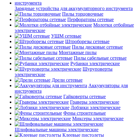
Зарядные устройства для аккумуляторного инструмента
Пилы торцовочные
Перфораторы сетевые
Молотки отбойные
электрические
УШМ сетевые
Штроборезы сетевые
Пилы дисковые сетевые
Монтажные пилы
Пилы сабельные сетевые
Рубанки электрические
Шуруповерты
электрические
Дрели сетевые
Аккумуляторы для
инструмента
Гайковерты сетевые
Граверы электрические
Лобзики электрические
Фены строительные
Миксеры электрические
Шлифовальные машины электрические
Клеевые пистолеты