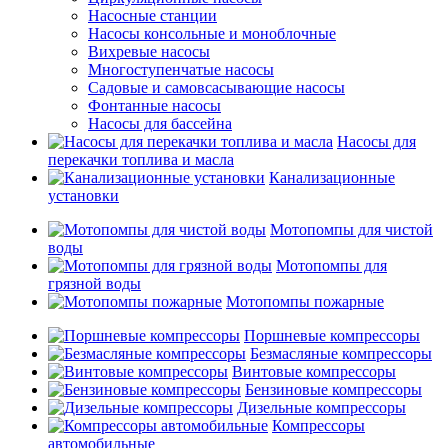
Насосные станции
Насосы консольные и моноблочные
Вихревые насосы
Многоступенчатые насосы
Садовые и самовсасывающие насосы
Фонтанные насосы
Насосы для бассейна
Насосы для
перекачки топлива и масла
Канализационные
установки
Мотопомпы для чистой
воды
Мотопомпы для
грязной воды
Мотопомпы пожарные
Поршневые компрессоры
Безмасляные компрессоры
Винтовые компрессоры
Бензиновые компрессоры
Дизельные компрессоры
Компрессоры
автомобильные