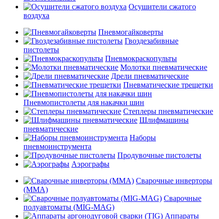
Осушители сжатого
воздуха
Пневмогайковерты
Гвоздезабивные
пистолеты
Пневмокраскопульты
Молотки пневматические
Дрели пневматические
Пневматические трещетки
Пневмопистолеты для накачки шин
Степлеры пневматические
Шлифмашины
пневматические
Наборы
пневмоинструмента
Продувочные пистолеты
Аэрографы
Сварочные инверторы
(MMA)
Сварочные
полуавтоматы (MIG-MAG)
Аппараты