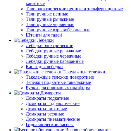
канатные
Тали электрические цепные и тельферы цепные
Тали ручные цепные
Тали ручные рычажные
Тали ручные червячные
Тали ручные взрывобезопасные
Штанги для талей
Лебедки
Лебедки электрические
Лебедки ручные рычажные
Лебедки ручные червячные
Лебедки ручные барабанные
Канат для лебедки
Такелажные тележки
Такелажные тележки поворотные
Тележки подкатные такелажные
Ручки для роликовых платформ
Домкраты
Домкраты подкатные
Домкраты гидравлические
Домкраты винтовые
Домкраты реечные
Домкраты пневматические
Гидравлические насосы
Весовое оборудование