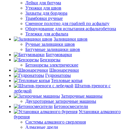
Лейки для битума
Утюжки для швов
Захваты для бордюра
Трамбовки ручные
Сменное полотно для граблей по асфальту
Оборудование для испытания асфальтобетона
Тележки для асфальта
Заливщики швов
Ручные заливщики швов
Битумные заливщики швов
Битумоварки
Бензорезы
Бетонорезы электрические
Швонарезчики
Гудронаторы
Тепловые копья
Штатив-треноги с
лебедкой
Затирочные машины
Двухроторные затирочные машины
Бетоносмесители
Установки алмазного
бурения
Системы алмазного сверления
Алмазные дрели