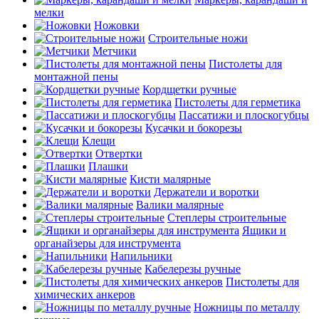
мелки
Ножовки
Строительные ножи
Метчики
Пистолеты для
монтажной пены
Кордщетки ручные
Пистолеты для герметика
Пассатижи и плоскогубцы
Кусачки и бокорезы
Клещи
Отвертки
Плашки
Кисти малярные
Держатели и воротки
Валики малярные
Степлеры строительные
Ящики и
органайзеры для инструмента
Напильники
Кабелерезы ручные
Пистолеты для
химических анкеров
Ножницы по металлу