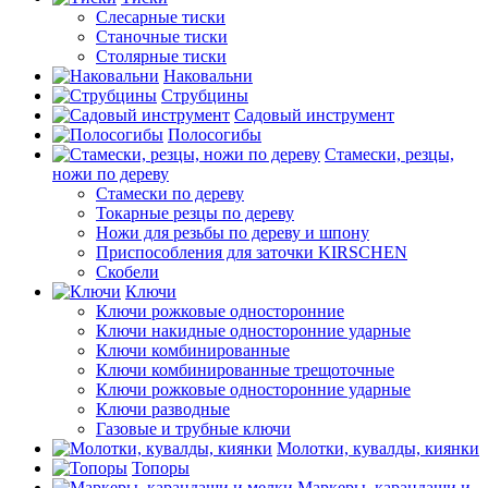
Слесарные тиски
Станочные тиски
Столярные тиски
Наковальни
Струбцины
Садовый инструмент
Полосогибы
Стамески, резцы,
ножи по дереву
Стамески по дереву
Токарные резцы по дереву
Ножи для резьбы по дереву и шпону
Приспособления для заточки KIRSCHEN
Скобели
Ключи
Ключи рожковые односторонние
Ключи накидные односторонние ударные
Ключи комбинированные
Ключи комбинированные трещоточные
Ключи рожковые односторонние ударные
Ключи разводные
Газовые и трубные ключи
Молотки, кувалды, киянки
Топоры
Маркеры, карандаши и