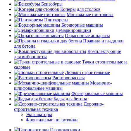
Бензобуры
Коперы для столбов
Монтажные пистолеты
Плиткорезы
Бордюрные машины
Демаркировщики
Окрасочные аппараты
Правила и гладилки
для бетона
Комплектующие
для виброплиты
Тачки строительные и
садовые
Люльки строительные
Растворонасосы
Мозаично-
шлифовальные машины
Фрезеровальные машины
Бадья для бетона
Дорожно-
строительная техника
Экскаваторы
Фронтальные погрузчики
Газонокосилки