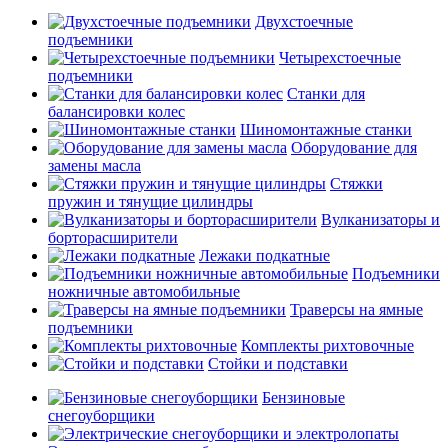
Двухстоечные
подъемники
Четырехстоечные
подъемники
Станки для
балансировки колес
Шиномонтажные станки
Оборудование для
замены масла
Стяжки
пружин и тянущие цилиндры
Вулканизаторы и
борторасширители
Лежаки подкатные
Подъемники
ножничные автомобильные
Траверсы на ямные
подъемники
Комплекты рихтовочные
Стойки и подставки
Бензиновые
снегоуборщики