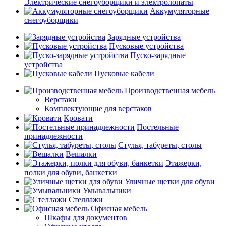
Электрические снегоуборщики и электролопаты
Аккумуляторные
снегоуборщики
Зарядные устройства
Пусковые устройства
Пуско-зарядные
устройства
Пусковые кабели
Производственная мебель
Верстаки
Комплектующие для верстаков
Кровати
Постельные
принадлежности
Стулья, табуреты, столы
Вешалки
Этажерки,
полки для обуви, банкетки
Уличные щетки для обуви
Умывальники
Стеллажи
Офисная мебель
Шкафы для документов