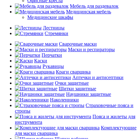
Офисные кресла
Мебель для раздевалок
Медицинская мебель
Медицинские шкафы
Лестницы
Стремянки
Сварочные маски
Маски и респираторы
Перчатки
Каски
Рукавицы
Краги сварщика
Аптечки и антисептики
Очки защитные
Щитки защитные
Наушники защитные
Наколенники
Страховочные пояса и
стропы
Пояса и жилеты для
инструмента
Комплектующие
для маски сварщика
Шапки рабочие