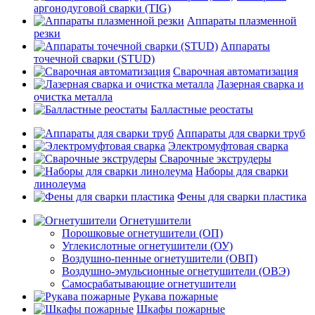
аргонодуговой сварки (TIG)
Аппараты плазменной
резки
Аппараты
точечной сварки (STUD)
Сварочная автоматизация
Лазерная сварка и
очистка металла
Балластные реостаты
Аппараты для сварки труб
Электромуфтовая сварка
Сварочные экструдеры
Наборы для сварки
линолеума
Фены для сварки пластика
Огнетушители
Порошковые огнетушители (ОП)
Углекислотные огнетушители (ОУ)
Воздушно-пенные огнетушители (ОВП)
Воздушно-эмульсионные огнетушители (ОВЭ)
Самосрабатывающие огнетушители
Рукава пожарные
Шкафы пожарные