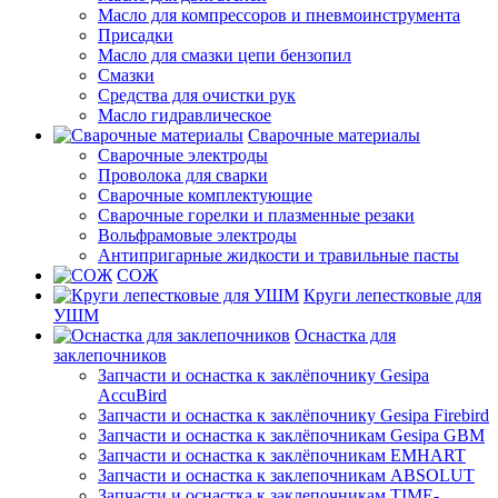
Масло для компрессоров и пневмоинструмента
Присадки
Масло для смазки цепи бензопил
Смазки
Средства для очистки рук
Масло гидравлическое
Сварочные материалы
Сварочные электроды
Проволока для сварки
Сварочные комплектующие
Сварочные горелки и плазменные резаки
Вольфрамовые электроды
Антипригарные жидкости и травильные пасты
СОЖ
Круги лепестковые для
УШМ
Оснастка для
заклепочников
Запчасти и оснастка к заклёпочнику Gesipa
AccuBird
Запчасти и оснастка к заклёпочнику Gesipa Firebird
Запчасти и оснастка к заклёпочникам Gesipa GBM
Запчасти и оснастка к заклёпочникам EMHART
Запчасти и оснастка к заклепочникам ABSOLUT
Запчасти и оснастка к заклепочникам TIME-