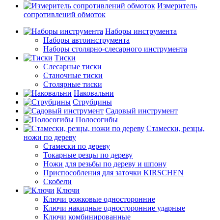
Измеритель
сопротивлений обмоток
Наборы инструмента
Наборы автоинструмента
Наборы столярно-слесарного инструмента
Тиски
Слесарные тиски
Станочные тиски
Столярные тиски
Наковальни
Струбцины
Садовый инструмент
Полосогибы
Стамески, резцы,
ножи по дереву
Стамески по дереву
Токарные резцы по дереву
Ножи для резьбы по дереву и шпону
Приспособления для заточки KIRSCHEN
Скобели
Ключи
Ключи рожковые односторонние
Ключи накидные односторонние ударные
Ключи комбинированные