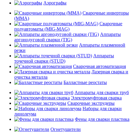
Аэрографы
Сварочные инверторы
(MMA)
Сварочные
полуавтоматы (MIG-MAG)
Аппараты
аргонодуговой сварки (TIG)
Аппараты плазменной
резки
Аппараты
точечной сварки (STUD)
Сварочная автоматизация
Лазерная сварка и
очистка металла
Балластные реостаты
Аппараты для сварки труб
Электромуфтовая сварка
Сварочные экструдеры
Наборы для сварки
линолеума
Фены для сварки пластика
Огнетушители