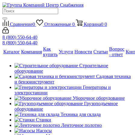
Сравнение
0
Отложенные
0
Корзина
0
0
8 (800) 550-64-40
8 (800) 550-64-40
Как
Вопрос
Каталог
Компания
Услуги
Новости
Статьи
Кон
купить
- ответ
Строительное
оборудование
Садовая техника
и бензоинструмент
Генераторы и
электростанции
Уборочное оборудование
Грузоподъемное
оборудование
Техника для склада
Станки
Ленточное полотно
Насосы