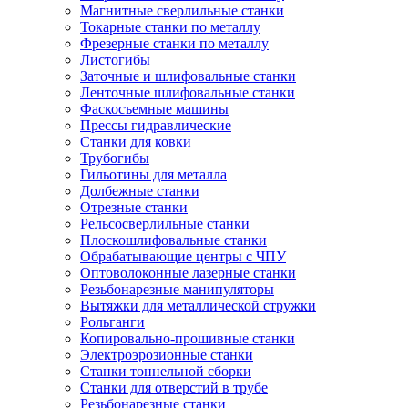
Магнитные сверлильные станки
Токарные станки по металлу
Фрезерные станки по металлу
Листогибы
Заточные и шлифовальные станки
Ленточные шлифовальные станки
Фаскосъемные машины
Прессы гидравлические
Станки для ковки
Трубогибы
Гильотины для металла
Долбежные станки
Отрезные станки
Рельсосверлильные станки
Плоскошлифовальные станки
Обрабатывающие центры с ЧПУ
Оптоволоконные лазерные станки
Резьбонарезные манипуляторы
Вытяжки для металлической стружки
Рольганги
Копировально-прошивные станки
Электроэрозионные станки
Станки тоннельной сборки
Станки для отверстий в трубе
Резьбонарезные станки