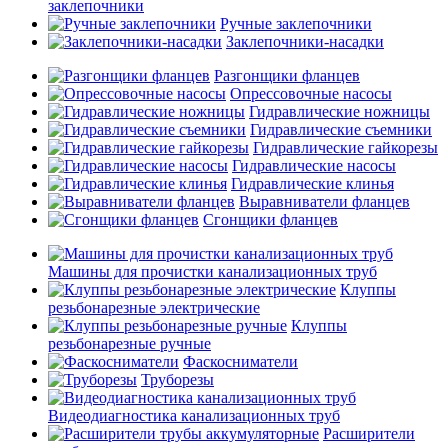
заклепочники
Ручные заклепочники
Заклепочники-насадки
Разгонщики фланцев
Опрессовочные насосы
Гидравлические ножницы
Гидравлические съемники
Гидравлические гайкорезы
Гидравлические насосы
Гидравлические клинья
Выравниватели фланцев
Сгонщики фланцев
Машины для прочистки канализационных труб
Клуппы
резьбонарезные электрические
Клуппы
резьбонарезные ручные
Фаскосниматели
Труборезы
Видеодиагностика канализационных труб
Расширители