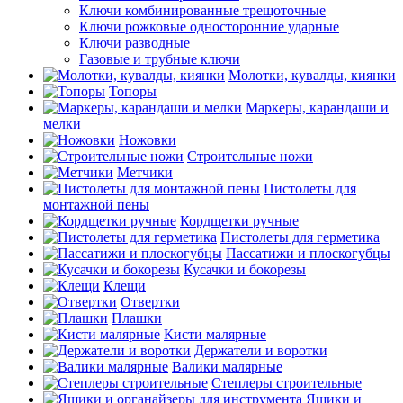
Ключи комбинированные трещоточные
Ключи рожковые односторонние ударные
Ключи разводные
Газовые и трубные ключи
Молотки, кувалды, киянки
Топоры
Маркеры, карандаши и
мелки
Ножовки
Строительные ножи
Метчики
Пистолеты для
монтажной пены
Кордщетки ручные
Пистолеты для герметика
Пассатижи и плоскогубцы
Кусачки и бокорезы
Клещи
Отвертки
Плашки
Кисти малярные
Держатели и воротки
Валики малярные
Степлеры строительные
Ящики и