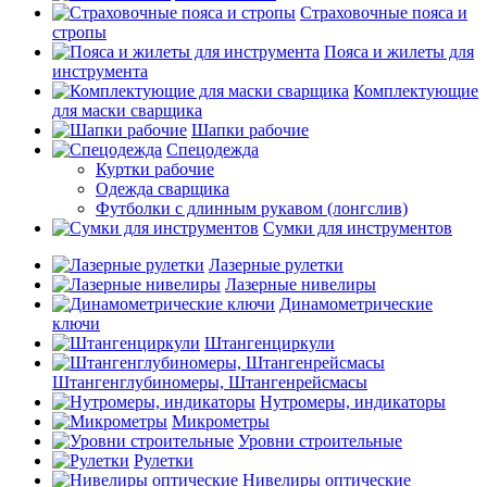
Страховочные пояса и
стропы
Пояса и жилеты для
инструмента
Комплектующие
для маски сварщика
Шапки рабочие
Спецодежда
Куртки рабочие
Одежда сварщика
Футболки с длинным рукавом (лонгслив)
Сумки для инструментов
Лазерные рулетки
Лазерные нивелиры
Динамометрические
ключи
Штангенциркули
Штангенглубиномеры, Штангенрейсмасы
Нутромеры, индикаторы
Микрометры
Уровни строительные
Рулетки
Нивелиры оптические