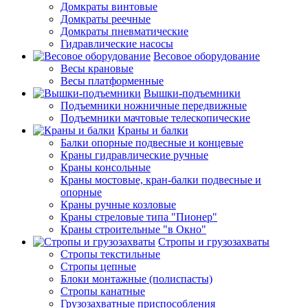
Домкраты винтовые
Домкраты реечные
Домкраты пневматические
Гидравлические насосы
Весовое оборудование
Весы крановые
Весы платформенные
Вышки-подъемники
Подъемники ножничные передвижные
Подъемники мачтовые телескопические
Краны и балки
Балки опорные подвесные и концевые
Краны гидравлические ручные
Краны консольные
Краны мостовые, кран-балки подвесные и
опорные
Краны ручные козловые
Краны стреловые типа "Пионер"
Краны строительные "в Окно"
Стропы и грузозахваты
Стропы текстильные
Стропы цепные
Блоки монтажные (полиспасты)
Стропы канатные
Грузозахватные приспособления