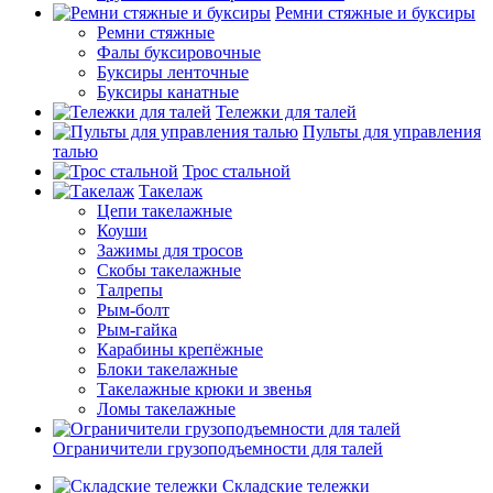
Ремни стяжные и буксиры
Ремни стяжные
Фалы буксировочные
Буксиры ленточные
Буксиры канатные
Тележки для талей
Пульты для управления
талью
Трос стальной
Такелаж
Цепи такелажные
Коуши
Зажимы для тросов
Скобы такелажные
Талрепы
Рым-болт
Рым-гайка
Карабины крепёжные
Блоки такелажные
Такелажные крюки и звенья
Ломы такелажные
Ограничители грузоподъемности для талей
Складские тележки