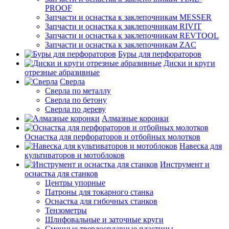
PROOF
Запчасти и оснастка к заклепочникам MESSER
Запчасти и оснастка к заклепочникам RIVIT
Запчасти и оснастка к заклепочникам REVTOOL
Запчасти и оснастка к заклепочникам ZAC
Буры для перфораторов
Диски и круги
отрезные абразивные
Сверла
Сверла по металлу
Сверла по бетону
Сверла по дереву
Алмазные коронки
Оснастка для перфораторов и отбойных молотков
Навеска для
культиваторов и мотоблоков
Инструмент и
оснастка для станков
Центры упорные
Патроны для токарного станка
Оснастка для гибочных станков
Тензометры
Шлифовальные и заточные круги
Сменные твердосплавные пластины