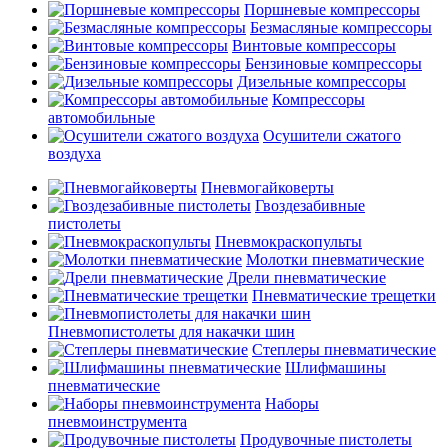
Поршневые компрессоры
Безмасляные компрессоры
Винтовые компрессоры
Бензиновые компрессоры
Дизельные компрессоры
Компрессоры
автомобильные
Осушители сжатого
воздуха
Пневмогайковерты
Гвоздезабивные
пистолеты
Пневмокраскопульты
Молотки пневматические
Дрели пневматические
Пневматические трещетки
Пневмопистолеты для накачки шин
Степлеры пневматические
Шлифмашины
пневматические
Наборы
пневмоинструмента
Продувочные пистолеты