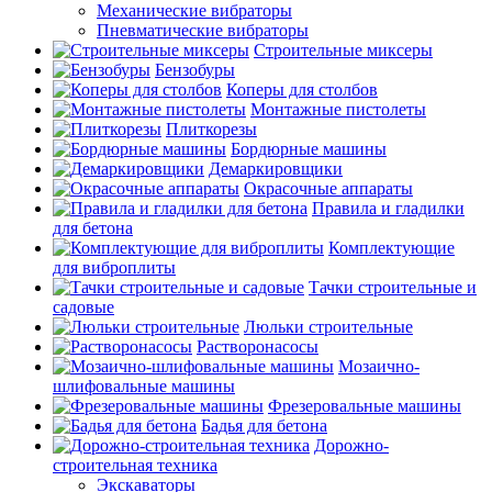
Механические вибраторы
Пневматические вибраторы
Строительные миксеры
Бензобуры
Коперы для столбов
Монтажные пистолеты
Плиткорезы
Бордюрные машины
Демаркировщики
Окрасочные аппараты
Правила и гладилки
для бетона
Комплектующие
для виброплиты
Тачки строительные и
садовые
Люльки строительные
Растворонасосы
Мозаично-
шлифовальные машины
Фрезеровальные машины
Бадья для бетона
Дорожно-
строительная техника
Экскаваторы