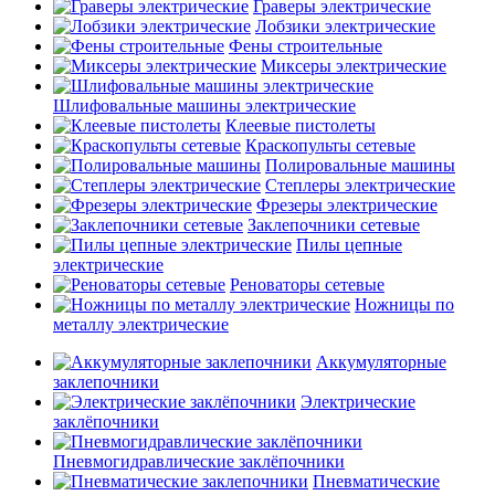
Граверы электрические
Лобзики электрические
Фены строительные
Миксеры электрические
Шлифовальные машины электрические
Клеевые пистолеты
Краскопульты сетевые
Полировальные машины
Степлеры электрические
Фрезеры электрические
Заклепочники сетевые
Пилы цепные
электрические
Реноваторы сетевые
Ножницы по
металлу электрические
Аккумуляторные
заклепочники
Электрические
заклёпочники
Пневмогидравлические заклёпочники
Пневматические