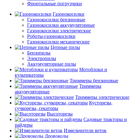
Фронтальные погрузчики
Газонокосилки
Газонокосилки бензиновые
Газонокосилки аккумуляторные
Газонокосилки электрические
Роботы-газонокосилки
Газонокосилки механические
Цепные пилы
Бензопилы
Электропилы
Аккумуляторные пилы
Мотоблоки и
культиваторы
Триммеры бензиновые
Триммеры
аккумуляторные
Триммеры электрические
Кусторезы,
сучкорезы, секаторы
Высоторезы
Садовые тракторы и
райдеры
Измельчители веток
Дровоколы