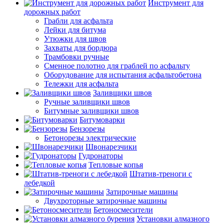
Инструмент для
дорожных работ
Грабли для асфальта
Лейки для битума
Утюжки для швов
Захваты для бордюра
Трамбовки ручные
Сменное полотно для граблей по асфальту
Оборудование для испытания асфальтобетона
Тележки для асфальта
Заливщики швов
Ручные заливщики швов
Битумные заливщики швов
Битумоварки
Бензорезы
Бетонорезы электрические
Швонарезчики
Гудронаторы
Тепловые копья
Штатив-треноги с
лебедкой
Затирочные машины
Двухроторные затирочные машины
Бетоносмесители
Установки алмазного