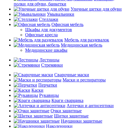
полки для обуви, банкетки
Уличные щетки для обуви
Умывальники
Стеллажи
Офисная мебель
Шкафы для документов
Офисные кресла
Мебель для раздевалок
Медицинская мебель
Медицинские шкафы
Лестницы
Стремянки
Сварочные маски
Маски и респираторы
Перчатки
Каски
Рукавицы
Краги сварщика
Аптечки и антисептики
Очки защитные
Щитки защитные
Наушники защитные
Наколенники