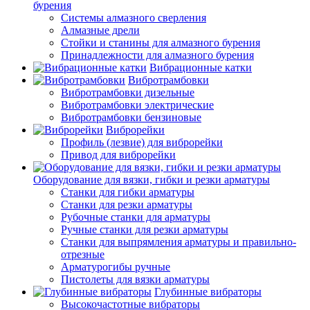
бурения
Системы алмазного сверления
Алмазные дрели
Стойки и станины для алмазного бурения
Принадлежности для алмазного бурения
Вибрационные катки
Вибротрамбовки
Вибротрамбовки дизельные
Вибротрамбовки электрические
Вибротрамбовки бензиновые
Виброрейки
Профиль (лезвие) для виброрейки
Привод для виброрейки
Оборудование для вязки, гибки и резки арматуры
Станки для гибки арматуры
Станки для резки арматуры
Рубочные станки для арматуры
Ручные станки для резки арматуры
Станки для выпрямления арматуры и правильно-
отрезные
Арматурогибы ручные
Пистолеты для вязки арматуры
Глубинные вибраторы
Высокочастотные вибраторы