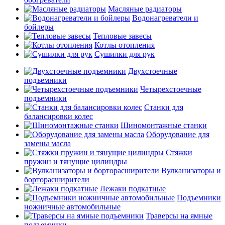
Масляные радиаторы
Водонагреватели и
бойлеры
Тепловые завесы
Котлы отопления
Сушилки для рук
Двухстоечные
подъемники
Четырехстоечные
подъемники
Станки для
балансировки колес
Шиномонтажные станки
Оборудование для
замены масла
Стяжки
пружин и тянущие цилиндры
Вулканизаторы и
борторасширители
Лежаки подкатные
Подъемники
ножничные автомобильные
Траверсы на ямные
подъемники