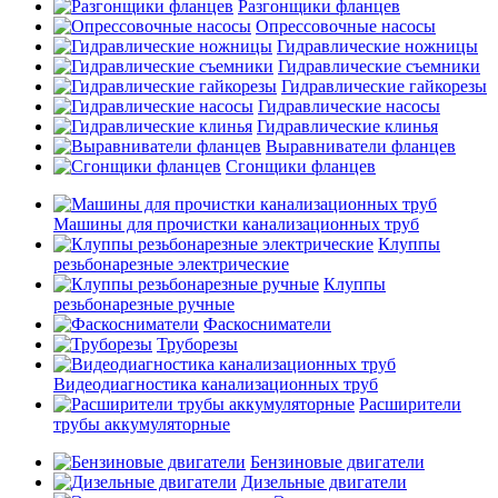
Разгонщики фланцев
Опрессовочные насосы
Гидравлические ножницы
Гидравлические съемники
Гидравлические гайкорезы
Гидравлические насосы
Гидравлические клинья
Выравниватели фланцев
Сгонщики фланцев
Машины для прочистки канализационных труб
Клуппы
резьбонарезные электрические
Клуппы
резьбонарезные ручные
Фаскосниматели
Труборезы
Видеодиагностика канализационных труб
Расширители
трубы аккумуляторные
Бензиновые двигатели
Дизельные двигатели