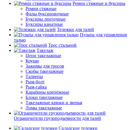
Ремни стяжные и буксиры
Ремни стяжные
Фалы буксировочные
Буксиры ленточные
Буксиры канатные
Тележки для талей
Пульты для управления
талью
Трос стальной
Такелаж
Цепи такелажные
Коуши
Зажимы для тросов
Скобы такелажные
Талрепы
Рым-болт
Рым-гайка
Карабины крепёжные
Блоки такелажные
Такелажные крюки и звенья
Ломы такелажные
Ограничители грузоподъемности для талей
Складские тележки