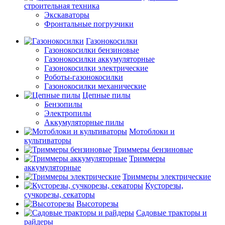
строительная техника
Экскаваторы
Фронтальные погрузчики
Газонокосилки
Газонокосилки бензиновые
Газонокосилки аккумуляторные
Газонокосилки электрические
Роботы-газонокосилки
Газонокосилки механические
Цепные пилы
Бензопилы
Электропилы
Аккумуляторные пилы
Мотоблоки и
культиваторы
Триммеры бензиновые
Триммеры
аккумуляторные
Триммеры электрические
Кусторезы,
сучкорезы, секаторы
Высоторезы
Садовые тракторы и
райдеры