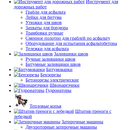
Инструмент для
дорожных работ
Грабли для асфальта
Лейки для битума
Утюжки для швов
Захваты для бордюра
Трамбовки ручные
Сменное полотно для граблей по асфальту
Оборудование для испытания асфальтобетона
Тележки для асфальта
Заливщики швов
Ручные заливщики швов
Битумные заливщики швов
Битумоварки
Бензорезы
Бетонорезы электрические
Швонарезчики
Гудронаторы
Тепловые копья
Штатив-треноги с
лебедкой
Затирочные машины
Двухроторные затирочные машины