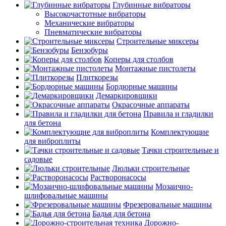
Глубинные вибраторы
Высокочастотные вибраторы
Механические вибраторы
Пневматические вибраторы
Строительные миксеры
Бензобуры
Коперы для столбов
Монтажные пистолеты
Плиткорезы
Бордюрные машины
Демаркировщики
Окрасочные аппараты
Правила и гладилки
для бетона
Комплектующие
для виброплиты
Тачки строительные и
садовые
Люльки строительные
Растворонасосы
Мозаично-
шлифовальные машины
Фрезеровальные машины
Бадья для бетона
Дорожно-