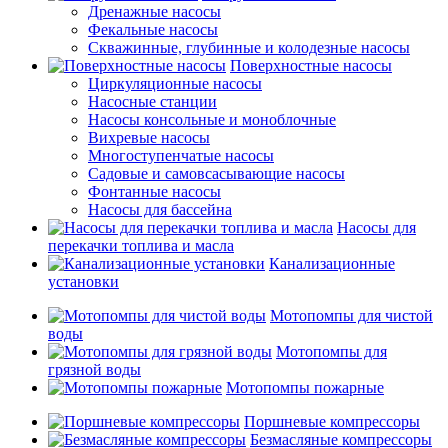
Дренажные насосы
Фекальные насосы
Скважинные, глубинные и колодезные насосы
Поверхностные насосы
Циркуляционные насосы
Насосные станции
Насосы консольные и моноблочные
Вихревые насосы
Многоступенчатые насосы
Садовые и самовсасывающие насосы
Фонтанные насосы
Насосы для бассейна
Насосы для
перекачки топлива и масла
Канализационные
установки
Мотопомпы для чистой
воды
Мотопомпы для
грязной воды
Мотопомпы пожарные
Поршневые компрессоры
Безмасляные компрессоры