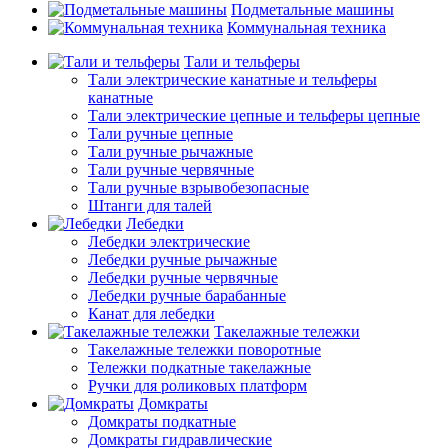
Подметальные машины
Коммунальная техника
Тали и тельферы
Тали электрические канатные и тельферы
канатные
Тали электрические цепные и тельферы цепные
Тали ручные цепные
Тали ручные рычажные
Тали ручные червячные
Тали ручные взрывобезопасные
Штанги для талей
Лебедки
Лебедки электрические
Лебедки ручные рычажные
Лебедки ручные червячные
Лебедки ручные барабанные
Канат для лебедки
Такелажные тележки
Такелажные тележки поворотные
Тележки подкатные такелажные
Ручки для роликовых платформ
Домкраты
Домкраты подкатные
Домкраты гидравлические