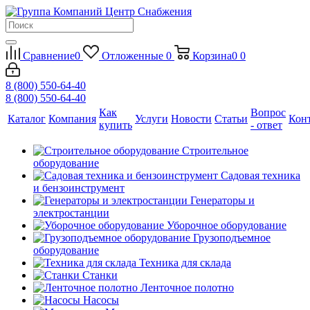
Сравнение
0
Отложенные
0
Корзина
0
0
8 (800) 550-64-40
8 (800) 550-64-40
Как
Вопрос
Каталог
Компания
Услуги
Новости
Статьи
Кон
купить
- ответ
Строительное
оборудование
Садовая техника
и бензоинструмент
Генераторы и
электростанции
Уборочное оборудование
Грузоподъемное
оборудование
Техника для склада
Станки
Ленточное полотно
Насосы