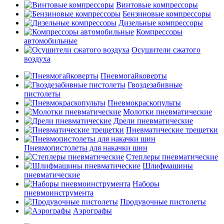
Винтовые компрессоры
Бензиновые компрессоры
Дизельные компрессоры
Компрессоры
автомобильные
Осушители сжатого
воздуха
Пневмогайковерты
Гвоздезабивные
пистолеты
Пневмокраскопульты
Молотки пневматические
Дрели пневматические
Пневматические трещетки
Пневмопистолеты для накачки шин
Степлеры пневматические
Шлифмашины
пневматические
Наборы
пневмоинструмента
Продувочные пистолеты
Аэрографы