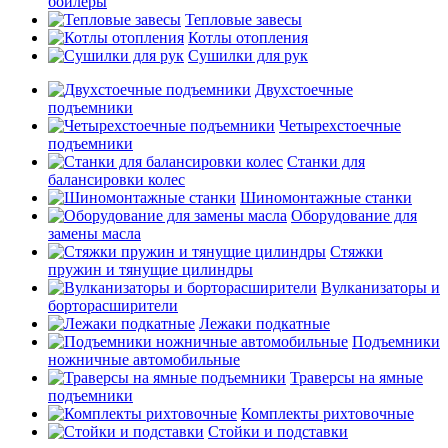
бойлеры
Тепловые завесы
Котлы отопления
Сушилки для рук
Двухстоечные
подъемники
Четырехстоечные
подъемники
Станки для
балансировки колес
Шиномонтажные станки
Оборудование для
замены масла
Стяжки
пружин и тянущие цилиндры
Вулканизаторы и
борторасширители
Лежаки подкатные
Подъемники
ножничные автомобильные
Траверсы на ямные
подъемники
Комплекты рихтовочные
Стойки и подставки