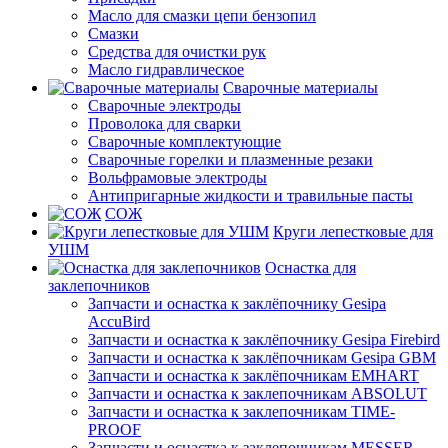
Масло для смазки цепи бензопил
Смазки
Средства для очистки рук
Масло гидравлическое
Сварочные материалы
Сварочные электроды
Проволока для сварки
Сварочные комплектующие
Сварочные горелки и плазменные резаки
Вольфрамовые электроды
Антипригарные жидкости и травильные пасты
СОЖ
Круги лепестковые для
УШМ
Оснастка для
заклепочников
Запчасти и оснастка к заклёпочнику Gesipa
AccuBird
Запчасти и оснастка к заклёпочнику Gesipa Firebird
Запчасти и оснастка к заклёпочникам Gesipa GBM
Запчасти и оснастка к заклёпочникам EMHART
Запчасти и оснастка к заклепочникам ABSOLUT
Запчасти и оснастка к заклепочникам TIME-
PROOF
Запчасти и оснастка к заклепочникам MESSER