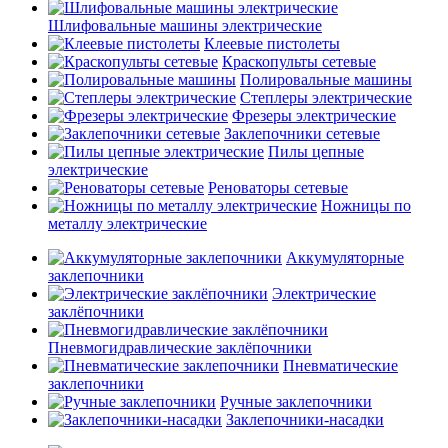
Шлифовальные машины электрические
Клеевые пистолеты
Краскопульты сетевые
Полировальные машины
Степлеры электрические
Фрезеры электрические
Заклепочники сетевые
Пилы цепные
электрические
Реноваторы сетевые
Ножницы по
металлу электрические
Аккумуляторные
заклепочники
Электрические
заклёпочники
Пневмогидравлические заклёпочники
Пневматические
заклепочники
Ручные заклепочники
Заклепочники-насадки