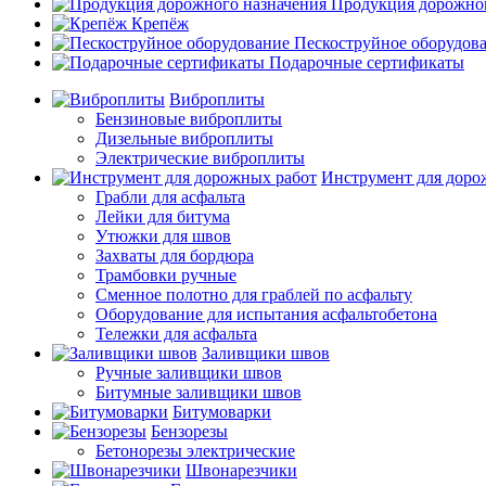
Продукция дорожног
Крепёж
Пескоструйное оборудов
Подарочные сертификаты
Виброплиты
Бензиновые виброплиты
Дизельные виброплиты
Электрические виброплиты
Инструмент для доро
Грабли для асфальта
Лейки для битума
Утюжки для швов
Захваты для бордюра
Трамбовки ручные
Сменное полотно для граблей по асфальту
Оборудование для испытания асфальтобетона
Тележки для асфальта
Заливщики швов
Ручные заливщики швов
Битумные заливщики швов
Битумоварки
Бензорезы
Бетонорезы электрические
Швонарезчики