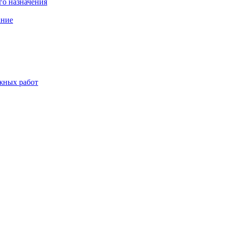
о назначения
ание
жных работ