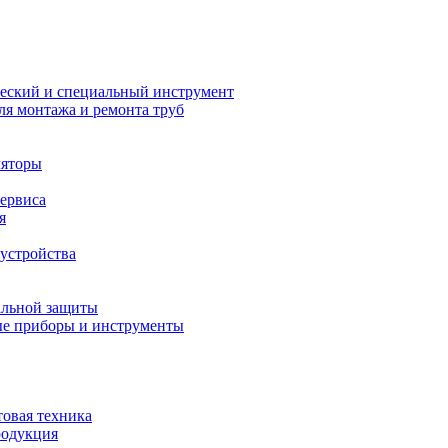
еский и специальный инструмент
ля монтажа и ремонта труб
ляторы
сервиса
я
устройства
альной защиты
е приборы и инструменты
товая техника
родукция