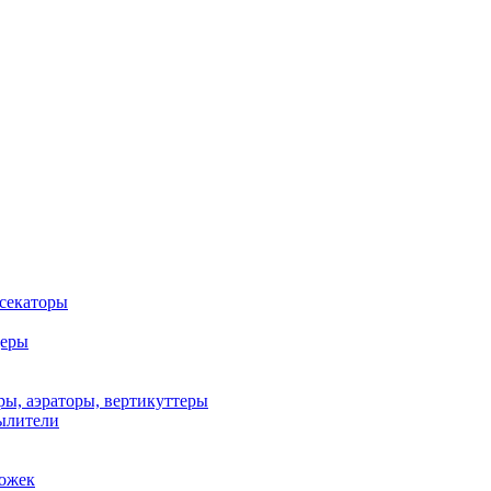
 секаторы
деры
ы, аэраторы, вертикуттеры
ылители
рожек