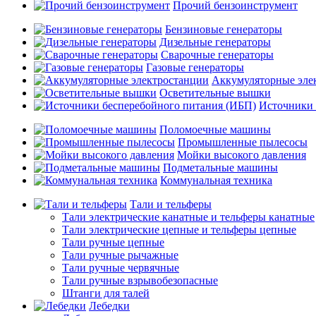
Прочий бензоинструмент
Бензиновые генераторы
Дизельные генераторы
Сварочные генераторы
Газовые генераторы
Аккумуляторные эле
Осветительные вышки
Источники 
Поломоечные машины
Промышленные пылесосы
Мойки высокого давления
Подметальные машины
Коммунальная техника
Тали и тельферы
Тали электрические канатные и тельферы канатные
Тали электрические цепные и тельферы цепные
Тали ручные цепные
Тали ручные рычажные
Тали ручные червячные
Тали ручные взрывобезопасные
Штанги для талей
Лебедки