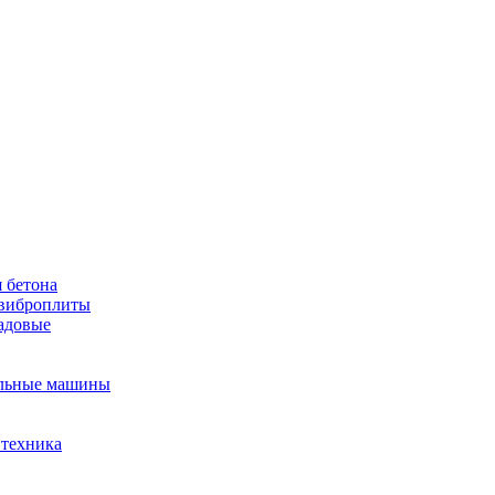
 бетона
виброплиты
садовые
льные машины
 техника