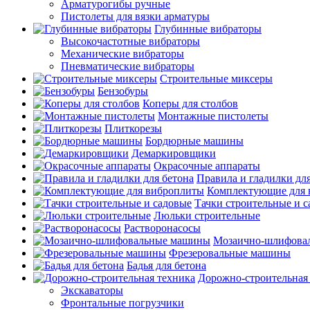
Арматурогибы ручные
Пистолеты для вязки арматуры
Глубинные вибраторы
Высокочастотные вибраторы
Механические вибраторы
Пневматические вибраторы
Строительные миксеры
Бензобуры
Коперы для столбов
Монтажные пистолеты
Плиткорезы
Бордюрные машины
Демаркировщики
Окрасочные аппараты
Правила и гладилки для
Комплектующие для 
Тачки строительные и 
Люльки строительные
Растворонасосы
Мозаично-шлифова
Фрезеровальные машины
Бадья для бетона
Дорожно-строительная
Экскаваторы
Фронтальные погрузчики