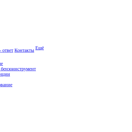
Ещё
- ответ
Контакты
ие
и бензоинструмент
анции
ование