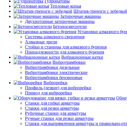
Гудронаторы
Тепловые копья
Штатив-треноги с лебедко
Затирочные машины
Двухроторные затирочные машины
Бетоносмесители
Установки алмазного бур
Системы алмазного сверления
Алмазные дрели
Стойки и станины для алмазного бурения
Принадлежности для алмазного бурения
Вибрационные катки
Вибротрамбовки
Вибротрамбовки дизельные
Вибротрамбовки электрические
Вибротрамбовки бензиновые
Виброрейки
Профиль (лезвие) для виброрейки
Привод для виброрейки
Обору
Станки для гибки арматуры
Станки для резки арматуры
Рубочные станки для арматуры
Ручные станки для резки арматуры
Станки для выпрямления арматуры и правильно-от