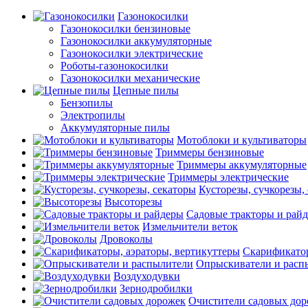
Газонокосилки
Газонокосилки бензиновые
Газонокосилки аккумуляторные
Газонокосилки электрические
Роботы-газонокосилки
Газонокосилки механические
Цепные пилы
Бензопилы
Электропилы
Аккумуляторные пилы
Мотоблоки и культиваторы
Триммеры бензиновые
Триммеры аккумуляторные
Триммеры электрические
Кусторезы, сучкорезы,
Высоторезы
Садовые тракторы и рай
Измельчители веток
Дровоколы
Скарификатор
Опрыскиватели и расп
Воздуходувки
Зернодробилки
Очистители садовых до