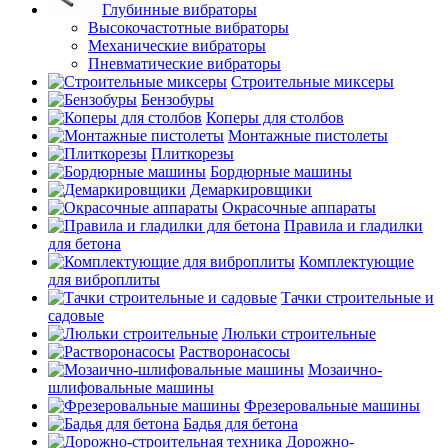
Глубинные вибраторы
Высокочастотные вибраторы
Механические вибраторы
Пневматические вибраторы
Строительные миксеры
Бензобуры
Коперы для столбов
Монтажные пистолеты
Плиткорезы
Бордюрные машины
Демаркировщики
Окрасочные аппараты
Правила и гладилки
для бетона
Комплектующие
для виброплиты
Тачки строительные и
садовые
Люльки строительные
Растворонасосы
Мозаично-
шлифовальные машины
Фрезеровальные машины
Бадья для бетона
Дорожно-