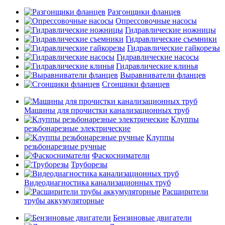
Разгонщики фланцев
Опрессовочные насосы
Гидравлические ножницы
Гидравлические съемники
Гидравлические гайкорезы
Гидравлические насосы
Гидравлические клинья
Выравниватели фланцев
Сгонщики фланцев
Машины для прочистки канализационных труб
Клуппы
резьбонарезные электрические
Клуппы
резьбонарезные ручные
Фаскосниматели
Труборезы
Видеодиагностика канализационных труб
Расширители
трубы аккумуляторные
Бензиновые двигатели