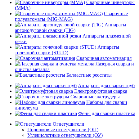
Сварочные инверторы
(MMA)
Сварочные
полуавтоматы (MIG-MAG)
Аппараты
аргонодуговой сварки (TIG)
Аппараты плазменной
резки
Аппараты
точечной сварки (STUD)
Сварочная автоматизация
Лазерная сварка и
очистка металла
Балластные реостаты
Аппараты для сварки труб
Электромуфтовая сварка
Сварочные экструдеры
Наборы для сварки
линолеума
Фены для сварки пластика
Огнетушители
Порошковые огнетушители (ОП)
Углекислотные огнетушители (ОУ)