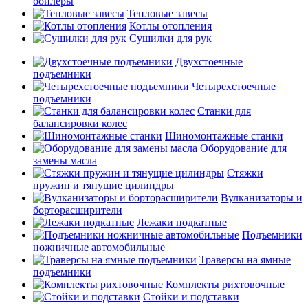
бойлеры
Тепловые завесы
Котлы отопления
Сушилки для рук
Двухстоечные
подъемники
Четырехстоечные
подъемники
Станки для
балансировки колес
Шиномонтажные станки
Оборудование для
замены масла
Стяжки
пружин и тянущие цилиндры
Вулканизаторы и
борторасширители
Лежаки подкатные
Подъемники
ножничные автомобильные
Траверсы на ямные
подъемники
Комплекты рихтовочные
Стойки и подставки