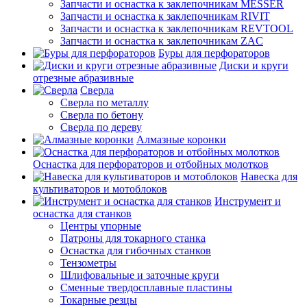
Запчасти и оснастка к заклепочникам MESSER
Запчасти и оснастка к заклепочникам RIVIT
Запчасти и оснастка к заклепочникам REVTOOL
Запчасти и оснастка к заклепочникам ZAC
Буры для перфораторов
Диски и круги
отрезные абразивные
Сверла
Сверла по металлу
Сверла по бетону
Сверла по дереву
Алмазные коронки
Оснастка для перфораторов и отбойных молотков
Навеска для
культиваторов и мотоблоков
Инструмент и
оснастка для станков
Центры упорные
Патроны для токарного станка
Оснастка для гибочных станков
Тензометры
Шлифовальные и заточные круги
Сменные твердосплавные пластины
Токарные резцы