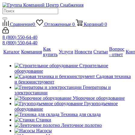
Сравнение
0
Отложенные
0
Корзина
0
0
8 (800) 550-64-40
8 (800) 550-64-40
Как
Вопрос
Каталог
Компания
Услуги
Новости
Статьи
Кон
купить
- ответ
Строительное
оборудование
Садовая техника
и бензоинструмент
Генераторы и
электростанции
Уборочное оборудование
Грузоподъемное
оборудование
Техника для склада
Станки
Ленточное полотно
Насосы