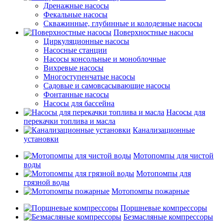
Дренажные насосы
Фекальные насосы
Скважинные, глубинные и колодезные насосы
Поверхностные насосы
Циркуляционные насосы
Насосные станции
Насосы консольные и моноблочные
Вихревые насосы
Многоступенчатые насосы
Садовые и самовсасывающие насосы
Фонтанные насосы
Насосы для бассейна
Насосы для
перекачки топлива и масла
Канализационные
установки
Мотопомпы для чистой
воды
Мотопомпы для
грязной воды
Мотопомпы пожарные
Поршневые компрессоры
Безмасляные компрессоры