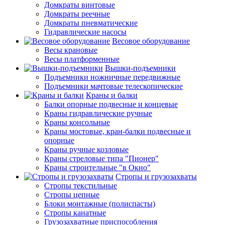
Домкраты винтовые
Домкраты реечные
Домкраты пневматические
Гидравлические насосы
Весовое оборудование
Весы крановые
Весы платформенные
Вышки-подъемники
Подъемники ножничные передвижные
Подъемники мачтовые телескопические
Краны и балки
Балки опорные подвесные и концевые
Краны гидравлические ручные
Краны консольные
Краны мостовые, кран-балки подвесные и
опорные
Краны ручные козловые
Краны стреловые типа "Пионер"
Краны строительные "в Окно"
Стропы и грузозахваты
Стропы текстильные
Стропы цепные
Блоки монтажные (полиспасты)
Стропы канатные
Грузозахватные приспособления