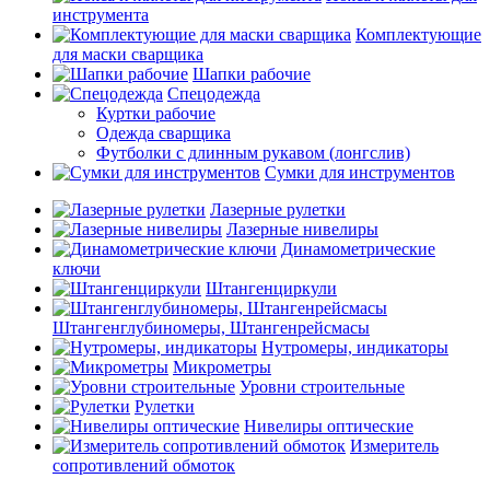
инструмента
Комплектующие
для маски сварщика
Шапки рабочие
Спецодежда
Куртки рабочие
Одежда сварщика
Футболки с длинным рукавом (лонгслив)
Сумки для инструментов
Лазерные рулетки
Лазерные нивелиры
Динамометрические
ключи
Штангенциркули
Штангенглубиномеры, Штангенрейсмасы
Нутромеры, индикаторы
Микрометры
Уровни строительные
Рулетки
Нивелиры оптические
Измеритель
сопротивлений обмоток