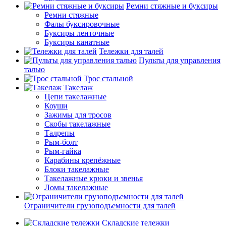
Ремни стяжные и буксиры
Ремни стяжные
Фалы буксировочные
Буксиры ленточные
Буксиры канатные
Тележки для талей
Пульты для управления
талью
Трос стальной
Такелаж
Цепи такелажные
Коуши
Зажимы для тросов
Скобы такелажные
Талрепы
Рым-болт
Рым-гайка
Карабины крепёжные
Блоки такелажные
Такелажные крюки и звенья
Ломы такелажные
Ограничители грузоподъемности для талей
Складские тележки