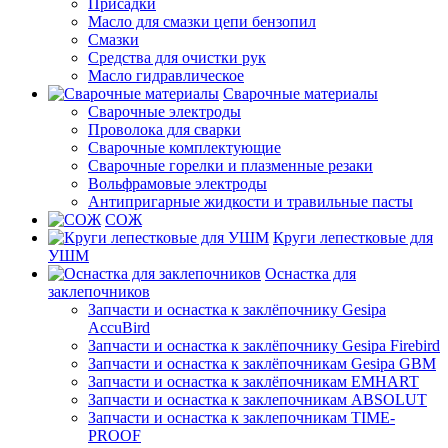
Присадки
Масло для смазки цепи бензопил
Смазки
Средства для очистки рук
Масло гидравлическое
Сварочные материалы
Сварочные электроды
Проволока для сварки
Сварочные комплектующие
Сварочные горелки и плазменные резаки
Вольфрамовые электроды
Антипригарные жидкости и травильные пасты
СОЖ
Круги лепестковые для
УШМ
Оснастка для
заклепочников
Запчасти и оснастка к заклёпочнику Gesipa
AccuBird
Запчасти и оснастка к заклёпочнику Gesipa Firebird
Запчасти и оснастка к заклёпочникам Gesipa GBM
Запчасти и оснастка к заклёпочникам EMHART
Запчасти и оснастка к заклепочникам ABSOLUT
Запчасти и оснастка к заклепочникам TIME-
PROOF