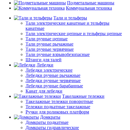
Подметальные машины
Коммунальная техника
Тали и тельферы
Тали электрические канатные и тельферы
канатные
Тали электрические цепные и тельферы цепные
Тали ручные цепные
Тали ручные рычажные
Тали ручные червячные
Тали ручные взрывобезопасные
Штанги для талей
Лебедки
Лебедки электрические
Лебедки ручные рычажные
Лебедки ручные червячные
Лебедки ручные барабанные
Канат для лебедки
Такелажные тележки
Такелажные тележки поворотные
Тележки подкатные такелажные
Ручки для роликовых платформ
Домкраты
Домкраты подкатные
Домкраты гидравлические