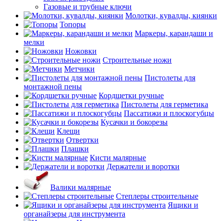
Газовые и трубные ключи
Молотки, кувалды, киянки
Топоры
Маркеры, карандаши и
мелки
Ножовки
Строительные ножи
Метчики
Пистолеты для
монтажной пены
Кордщетки ручные
Пистолеты для герметика
Пассатижи и плоскогубцы
Кусачки и бокорезы
Клещи
Отвертки
Плашки
Кисти малярные
Держатели и воротки
Валики малярные
Степлеры строительные
Ящики и
органайзеры для инструмента