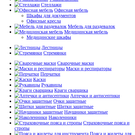
Стеллажи
Офисная мебель
Шкафы для документов
Офисные кресла
Мебель для раздевалок
Медицинская мебель
Медицинские шкафы
Лестницы
Стремянки
Сварочные маски
Маски и респираторы
Перчатки
Каски
Рукавицы
Краги сварщика
Аптечки и антисептики
Очки защитные
Щитки защитные
Наушники защитные
Наколенники
Страховочные пояса и
стропы
Пояса и жилеты для