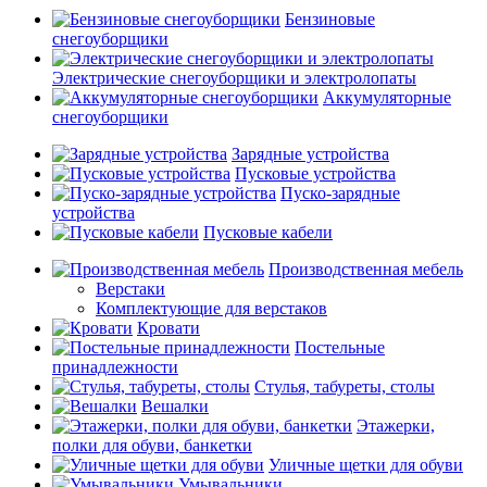
Бензиновые
снегоуборщики
Электрические снегоуборщики и электролопаты
Аккумуляторные
снегоуборщики
Зарядные устройства
Пусковые устройства
Пуско-зарядные
устройства
Пусковые кабели
Производственная мебель
Верстаки
Комплектующие для верстаков
Кровати
Постельные
принадлежности
Стулья, табуреты, столы
Вешалки
Этажерки,
полки для обуви, банкетки
Уличные щетки для обуви
Умывальники