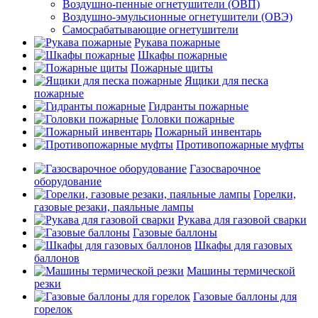
Воздушно-пенные огнетушители (ОВП)
Воздушно-эмульсионные огнетушители (ОВЭ)
Самосрабатывающие огнетушители
Рукава пожарные
Шкафы пожарные
Пожарные щиты
Ящики для песка
пожарные
Гидранты пожарные
Головки пожарные
Пожарный инвентарь
Противопожарные муфты
Газосварочное
оборудование
Горелки,
газовые резаки, паяльные лампы
Рукава для газовой сварки
Газовые баллоны
Шкафы для газовых
баллонов
Машины термической
резки
Газовые баллоны для
горелок