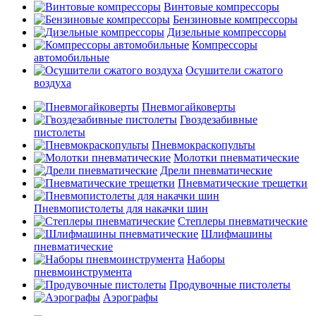
Винтовые компрессоры
Бензиновые компрессоры
Дизельные компрессоры
Компрессоры
автомобильные
Осушители сжатого
воздуха
Пневмогайковерты
Гвоздезабивные
пистолеты
Пневмокраскопульты
Молотки пневматические
Дрели пневматические
Пневматические трещетки
Пневмопистолеты для накачки шин
Степлеры пневматические
Шлифмашины
пневматические
Наборы
пневмоинструмента
Продувочные пистолеты
Аэрографы