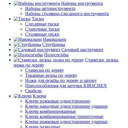
Наборы инструмента
Наборы автоинструмента
Наборы столярно-слесарного инструмента
Тиски
Слесарные тиски
Станочные тиски
Столярные тиски
Наковальни
Струбцины
Садовый инструмент
Полосогибы
Стамески, резцы,
ножи по дереву
Стамески по дереву
Токарные резцы по дереву
Ножи для резьбы по дереву и шпону
Приспособления для заточки KIRSCHEN
Скобели
Ключи
Ключи рожковые односторонние
Ключи накидные односторонние ударные
Ключи комбинированные
Ключи комбинированные трещоточные
Ключи рожковые односторонние ударные
Ключи разводные