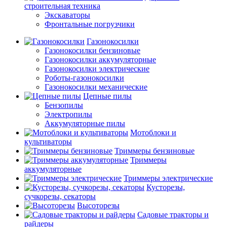
строительная техника
Экскаваторы
Фронтальные погрузчики
Газонокосилки
Газонокосилки бензиновые
Газонокосилки аккумуляторные
Газонокосилки электрические
Роботы-газонокосилки
Газонокосилки механические
Цепные пилы
Бензопилы
Электропилы
Аккумуляторные пилы
Мотоблоки и
культиваторы
Триммеры бензиновые
Триммеры
аккумуляторные
Триммеры электрические
Кусторезы,
сучкорезы, секаторы
Высоторезы
Садовые тракторы и
райдеры