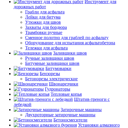
Инструмент для
дорожных работ
Грабли для асфальта
Лейки для битума
Утюжки для швов
Захваты для бордюра
Трамбовки ручные
Сменное полотно для граблей по асфальту
Оборудование для испытания асфальтобетона
Тележки для асфальта
Заливщики швов
Ручные заливщики швов
Битумные заливщики швов
Битумоварки
Бензорезы
Бетонорезы электрические
Швонарезчики
Гудронаторы
Тепловые копья
Штатив-треноги с
лебедкой
Затирочные машины
Двухроторные затирочные машины
Бетоносмесители
Установки алмазного