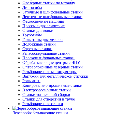
Фрезерные станки по металлу
Листогибы
Заточные и шлифовальные станки
Ленточные шлифовальные станки
Фаскосъемные машины
Прессы гидравлические
Станки для ковки
Трубогибы
Гильотины для металла
Долбежные станки
Отрезные станки
Рельсосверлильные станки
Плоскошлифовальные станки
Обрабатывающие центры с ЧПУ
Оптоволоконные лазерные станки
Резьбонарезные манипуляторы
Вытяжки для металлической стружки
Рольганги
Копировально-прошивные станки
Электроэрозионные станки
Станки тоннельной сборки
Станки для отверстий в трубе
Резьбонарезные станки
Деревообрабатывающие станки