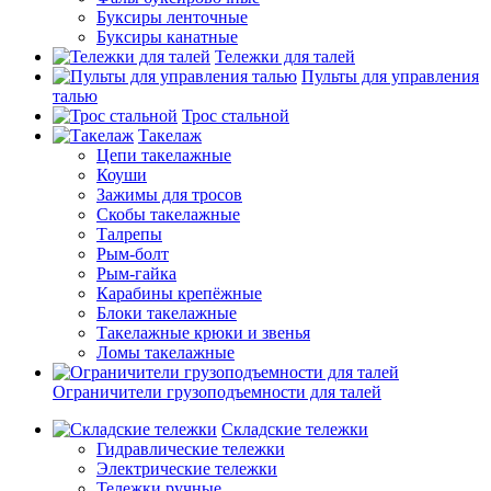
Буксиры ленточные
Буксиры канатные
Тележки для талей
Пульты для управления
талью
Трос стальной
Такелаж
Цепи такелажные
Коуши
Зажимы для тросов
Скобы такелажные
Талрепы
Рым-болт
Рым-гайка
Карабины крепёжные
Блоки такелажные
Такелажные крюки и звенья
Ломы такелажные
Ограничители грузоподъемности для талей
Складские тележки
Гидравлические тележки
Электрические тележки
Тележки ручные