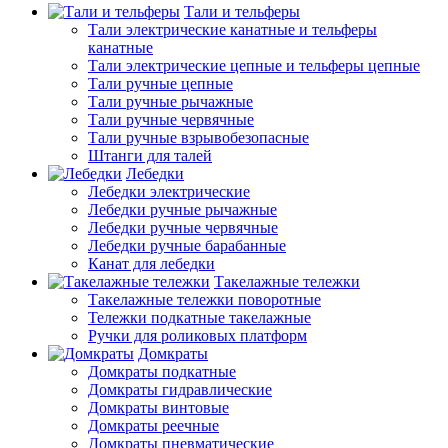
Тали и тельферы
Тали электрические канатные и тельферы
канатные
Тали электрические цепные и тельферы цепные
Тали ручные цепные
Тали ручные рычажные
Тали ручные червячные
Тали ручные взрывобезопасные
Штанги для талей
Лебедки
Лебедки электрические
Лебедки ручные рычажные
Лебедки ручные червячные
Лебедки ручные барабанные
Канат для лебедки
Такелажные тележки
Такелажные тележки поворотные
Тележки подкатные такелажные
Ручки для роликовых платформ
Домкраты
Домкраты подкатные
Домкраты гидравлические
Домкраты винтовые
Домкраты реечные
Домкраты пневматические