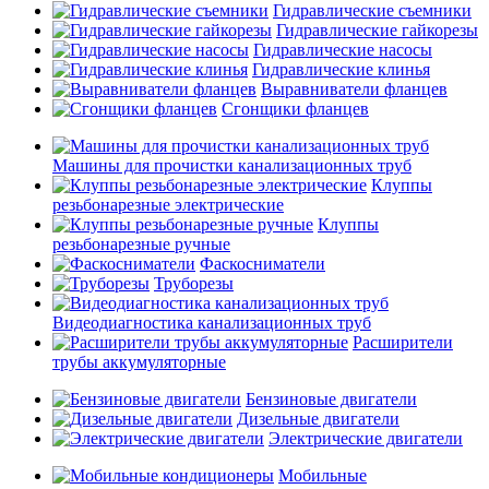
Гидравлические съемники
Гидравлические гайкорезы
Гидравлические насосы
Гидравлические клинья
Выравниватели фланцев
Сгонщики фланцев
Машины для прочистки канализационных труб
Клуппы
резьбонарезные электрические
Клуппы
резьбонарезные ручные
Фаскосниматели
Труборезы
Видеодиагностика канализационных труб
Расширители
трубы аккумуляторные
Бензиновые двигатели
Дизельные двигатели
Электрические двигатели
Мобильные