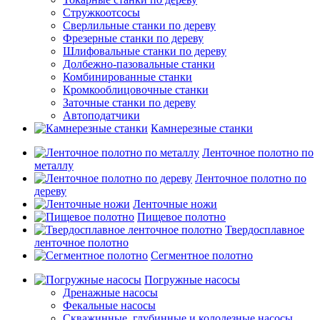
Стружкоотсосы
Сверлильные станки по дереву
Фрезерные станки по дереву
Шлифовальные станки по дереву
Долбежно-пазовальные станки
Комбинированные станки
Кромкооблицовочные станки
Заточные станки по дереву
Автоподатчики
Камнерезные станки
Ленточное полотно по
металлу
Ленточное полотно по
дереву
Ленточные ножи
Пищевое полотно
Твердосплавное
ленточное полотно
Сегментное полотно
Погружные насосы
Дренажные насосы
Фекальные насосы
Скважинные, глубинные и колодезные насосы