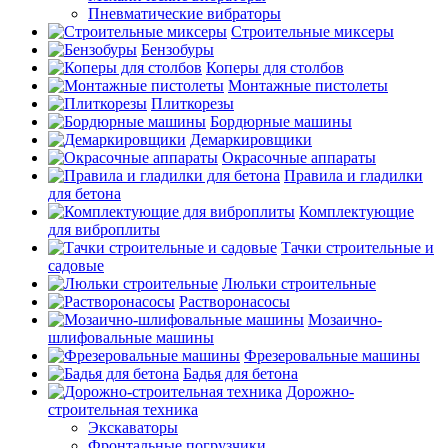
Пневматические вибраторы
Строительные миксеры
Бензобуры
Коперы для столбов
Монтажные пистолеты
Плиткорезы
Бордюрные машины
Демаркировщики
Окрасочные аппараты
Правила и гладилки
для бетона
Комплектующие
для виброплиты
Тачки строительные и
садовые
Люльки строительные
Растворонасосы
Мозаично-
шлифовальные машины
Фрезеровальные машины
Бадья для бетона
Дорожно-
строительная техника
Экскаваторы
Фронтальные погрузчики