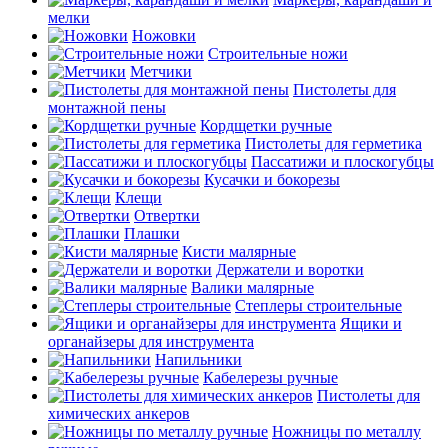
мелки
Ножовки
Строительные ножи
Метчики
Пистолеты для
монтажной пены
Кордщетки ручные
Пистолеты для герметика
Пассатижи и плоскогубцы
Кусачки и бокорезы
Клещи
Отвертки
Плашки
Кисти малярные
Держатели и воротки
Валики малярные
Степлеры строительные
Ящики и
органайзеры для инструмента
Напильники
Кабелерезы ручные
Пистолеты для
химических анкеров
Ножницы по металлу