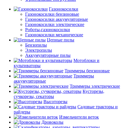
Газонокосилки
Газонокосилки бензиновые
Газонокосилки аккумуляторные
Газонокосилки электрические
Роботы-газонокосилки
Газонокосилки механические
Цепные пилы
Бензопилы
Электропилы
Аккумуляторные пилы
Мотоблоки и
культиваторы
Триммеры бензиновые
Триммеры
аккумуляторные
Триммеры электрические
Кусторезы,
сучкорезы, секаторы
Высоторезы
Садовые тракторы и
райдеры
Измельчители веток
Дровоколы