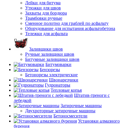
Лейки для битума
Утюжки для швов
Захваты для бордюра
Трамбовки ручные
Сменное полотно для граблей по асфальту
Оборудование для испытания асфальтобетона
Тележки для асфальта
Заливщики швов
Ручные заливщики швов
Битумные заливщики швов
Битумоварки
Бензорезы
Бетонорезы электрические
Швонарезчики
Гудронаторы
Тепловые копья
Штатив-треноги с
лебедкой
Затирочные машины
Двухроторные затирочные машины
Бетоносмесители
Установки алмазного
бурения