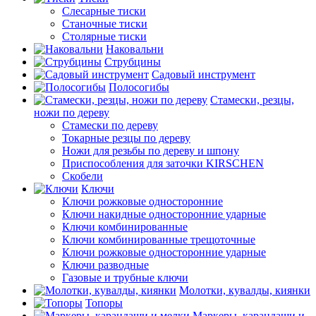
Слесарные тиски
Станочные тиски
Столярные тиски
Наковальни
Струбцины
Садовый инструмент
Полосогибы
Стамески, резцы,
ножи по дереву
Стамески по дереву
Токарные резцы по дереву
Ножи для резьбы по дереву и шпону
Приспособления для заточки KIRSCHEN
Скобели
Ключи
Ключи рожковые односторонние
Ключи накидные односторонние ударные
Ключи комбинированные
Ключи комбинированные трещоточные
Ключи рожковые односторонние ударные
Ключи разводные
Газовые и трубные ключи
Молотки, кувалды, киянки
Топоры
Маркеры, карандаши и