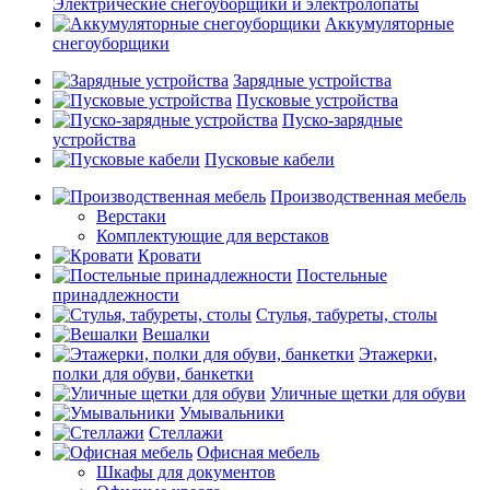
Электрические снегоуборщики и электролопаты
Аккумуляторные
снегоуборщики
Зарядные устройства
Пусковые устройства
Пуско-зарядные
устройства
Пусковые кабели
Производственная мебель
Верстаки
Комплектующие для верстаков
Кровати
Постельные
принадлежности
Стулья, табуреты, столы
Вешалки
Этажерки,
полки для обуви, банкетки
Уличные щетки для обуви
Умывальники
Стеллажи
Офисная мебель
Шкафы для документов