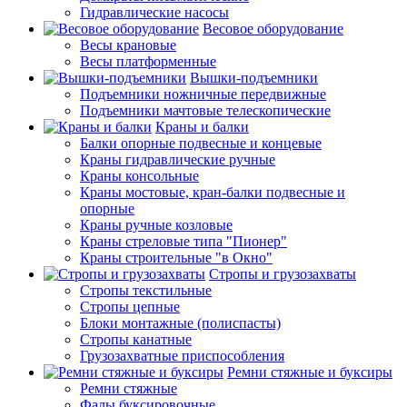
Гидравлические насосы
Весовое оборудование
Весы крановые
Весы платформенные
Вышки-подъемники
Подъемники ножничные передвижные
Подъемники мачтовые телескопические
Краны и балки
Балки опорные подвесные и концевые
Краны гидравлические ручные
Краны консольные
Краны мостовые, кран-балки подвесные и
опорные
Краны ручные козловые
Краны стреловые типа "Пионер"
Краны строительные "в Окно"
Стропы и грузозахваты
Стропы текстильные
Стропы цепные
Блоки монтажные (полиспасты)
Стропы канатные
Грузозахватные приспособления
Ремни стяжные и буксиры
Ремни стяжные
Фалы буксировочные