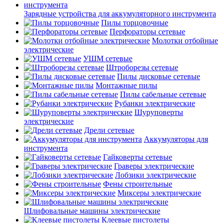
Зарядные устройства для аккумуляторного инструмента
Пилы торцовочные
Перфораторы сетевые
Молотки отбойные
электрические
УШМ сетевые
Штроборезы сетевые
Пилы дисковые сетевые
Монтажные пилы
Пилы сабельные сетевые
Рубанки электрические
Шуруповерты
электрические
Дрели сетевые
Аккумуляторы для
инструмента
Гайковерты сетевые
Граверы электрические
Лобзики электрические
Фены строительные
Миксеры электрические
Шлифовальные машины электрические
Клеевые пистолеты