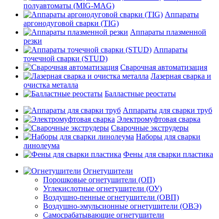
полуавтоматы (MIG-MAG)
Аппараты
аргонодуговой сварки (TIG)
Аппараты плазменной
резки
Аппараты
точечной сварки (STUD)
Сварочная автоматизация
Лазерная сварка и
очистка металла
Балластные реостаты
Аппараты для сварки труб
Электромуфтовая сварка
Сварочные экструдеры
Наборы для сварки
линолеума
Фены для сварки пластика
Огнетушители
Порошковые огнетушители (ОП)
Углекислотные огнетушители (ОУ)
Воздушно-пенные огнетушители (ОВП)
Воздушно-эмульсионные огнетушители (ОВЭ)
Самосрабатывающие огнетушители