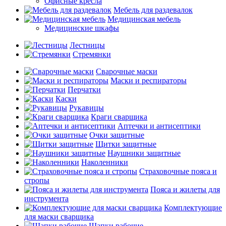
Офисные кресла
Мебель для раздевалок
Медицинская мебель
Медицинские шкафы
Лестницы
Стремянки
Сварочные маски
Маски и респираторы
Перчатки
Каски
Рукавицы
Краги сварщика
Аптечки и антисептики
Очки защитные
Щитки защитные
Наушники защитные
Наколенники
Страховочные пояса и
стропы
Пояса и жилеты для
инструмента
Комплектующие
для маски сварщика
Шапки рабочие