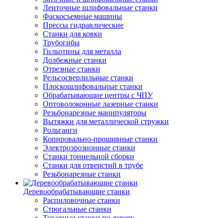
Ленточные шлифовальные станки
Фаскосъемные машины
Прессы гидравлические
Станки для ковки
Трубогибы
Гильотины для металла
Долбежные станки
Отрезные станки
Рельсосверлильные станки
Плоскошлифовальные станки
Обрабатывающие центры с ЧПУ
Оптоволоконные лазерные станки
Резьбонарезные манипуляторы
Вытяжки для металлической стружки
Рольганги
Копировально-прошивные станки
Электроэрозионные станки
Станки тоннельной сборки
Станки для отверстий в трубе
Резьбонарезные станки
Деревообрабатывающие станки
Распиловочные станки
Строгальные станки
Токарные станки по дереву