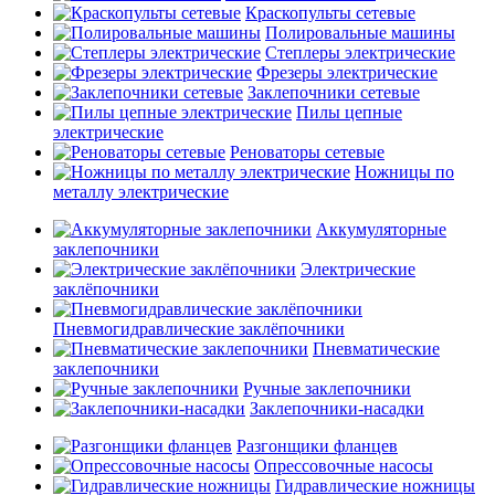
Краскопульты сетевые
Полировальные машины
Степлеры электрические
Фрезеры электрические
Заклепочники сетевые
Пилы цепные
электрические
Реноваторы сетевые
Ножницы по
металлу электрические
Аккумуляторные
заклепочники
Электрические
заклёпочники
Пневмогидравлические заклёпочники
Пневматические
заклепочники
Ручные заклепочники
Заклепочники-насадки
Разгонщики фланцев
Опрессовочные насосы
Гидравлические ножницы