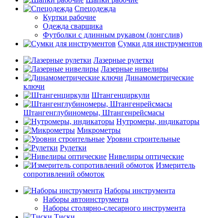
Спецодежда
Куртки рабочие
Одежда сварщика
Футболки с длинным рукавом (лонгслив)
Сумки для инструментов
Лазерные рулетки
Лазерные нивелиры
Динамометрические
ключи
Штангенциркули
Штангенглубиномеры, Штангенрейсмасы
Нутромеры, индикаторы
Микрометры
Уровни строительные
Рулетки
Нивелиры оптические
Измеритель
сопротивлений обмоток
Наборы инструмента
Наборы автоинструмента
Наборы столярно-слесарного инструмента
Тиски