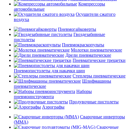
Компрессоры
автомобильные
Осушители сжатого
воздуха
Пневмогайковерты
Гвоздезабивные
пистолеты
Пневмокраскопульты
Молотки пневматические
Дрели пневматические
Пневматические трещетки
Пневмопистолеты для накачки шин
Степлеры пневматические
Шлифмашины
пневматические
Наборы
пневмоинструмента
Продувочные пистолеты
Аэрографы
Сварочные инверторы
(MMA)
Сварочные