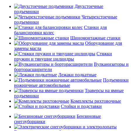
Двухстоечные
подъемники
Четырехстоечные
подъемники
Станки для
балансировки колес
Шиномонтажные станки
Оборудование для
замены масла
Стяжки
пружин и тянущие цилиндры
Вулканизаторы и
борторасширители
Лежаки подкатные
Подъемники
ножничные автомобильные
Траверсы на ямные
подъемники
Комплекты рихтовочные
Стойки и подставки
Бензиновые
снегоуборщики