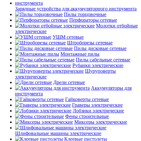
Зарядные устройства для аккумуляторного инструмента
Пилы торцовочные
Перфораторы сетевые
Молотки отбойные
электрические
УШМ сетевые
Штроборезы сетевые
Пилы дисковые сетевые
Монтажные пилы
Пилы сабельные сетевые
Рубанки электрические
Шуруповерты
электрические
Дрели сетевые
Аккумуляторы для
инструмента
Гайковерты сетевые
Граверы электрические
Лобзики электрические
Фены строительные
Миксеры электрические
Шлифовальные машины электрические
Клеевые пистолеты