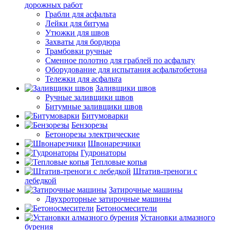
дорожных работ
Грабли для асфальта
Лейки для битума
Утюжки для швов
Захваты для бордюра
Трамбовки ручные
Сменное полотно для граблей по асфальту
Оборудование для испытания асфальтобетона
Тележки для асфальта
Заливщики швов
Ручные заливщики швов
Битумные заливщики швов
Битумоварки
Бензорезы
Бетонорезы электрические
Швонарезчики
Гудронаторы
Тепловые копья
Штатив-треноги с
лебедкой
Затирочные машины
Двухроторные затирочные машины
Бетоносмесители
Установки алмазного
бурения