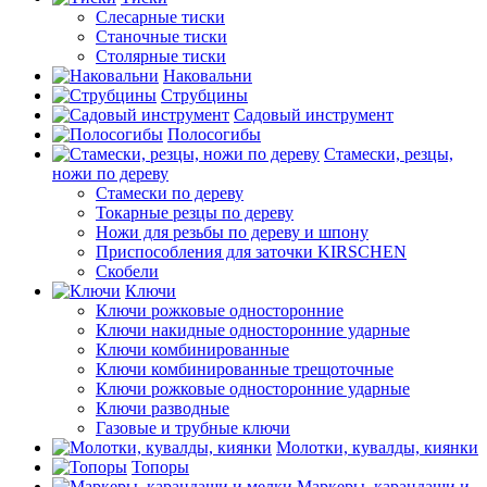
Слесарные тиски
Станочные тиски
Столярные тиски
Наковальни
Струбцины
Садовый инструмент
Полосогибы
Стамески, резцы,
ножи по дереву
Стамески по дереву
Токарные резцы по дереву
Ножи для резьбы по дереву и шпону
Приспособления для заточки KIRSCHEN
Скобели
Ключи
Ключи рожковые односторонние
Ключи накидные односторонние ударные
Ключи комбинированные
Ключи комбинированные трещоточные
Ключи рожковые односторонние ударные
Ключи разводные
Газовые и трубные ключи
Молотки, кувалды, киянки
Топоры
Маркеры, карандаши и