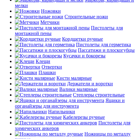
мелки
Ножовки
Строительные ножи
Метчики
Пистолеты для
монтажной пены
Кордщетки ручные
Пистолеты для герметика
Пассатижи и плоскогубцы
Кусачки и бокорезы
Клещи
Отвертки
Плашки
Кисти малярные
Держатели и воротки
Валики малярные
Степлеры строительные
Ящики и
органайзеры для инструмента
Напильники
Кабелерезы ручные
Пистолеты для
химических анкеров
Ножницы по металлу