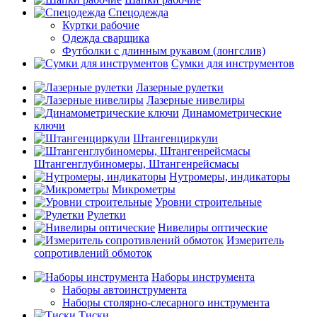
Спецодежда
Куртки рабочие
Одежда сварщика
Футболки с длинным рукавом (лонгслив)
Сумки для инструментов
Лазерные рулетки
Лазерные нивелиры
Динамометрические
ключи
Штангенциркули
Штангенглубиномеры, Штангенрейсмасы
Нутромеры, индикаторы
Микрометры
Уровни строительные
Рулетки
Нивелиры оптические
Измеритель
сопротивлений обмоток
Наборы инструмента
Наборы автоинструмента
Наборы столярно-слесарного инструмента
Тиски