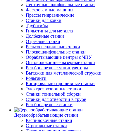
Ленточные шлифовальные станки
Фаскосъемные машины
Прессы гидравлические
Станки для ковки
Трубогибы
Гильотины для металла
Долбежные станки
Отрезные станки
Рельсосверлильные станки
Плоскошлифовальные станки
Обрабатывающие центры с ЧПУ
Оптоволоконные лазерные станки
Резьбонарезные манипуляторы
Вытяжки для металлической стружки
Рольганги
Копировально-прошивные станки
Электроэрозионные станки
Станки тоннельной сборки
Станки для отверстий в трубе
Резьбонарезные станки
Деревообрабатывающие станки
Распиловочные станки
Строгальные станки
Токарные станки по дереву