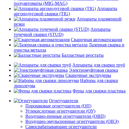
полуавтоматы (MIG-MAG)
Аппараты
аргонодуговой сварки (TIG)
Аппараты плазменной
резки
Аппараты
точечной сварки (STUD)
Сварочная автоматизация
Лазерная сварка и
очистка металла
Балластные реостаты
Аппараты для сварки труб
Электромуфтовая сварка
Сварочные экструдеры
Наборы для сварки
линолеума
Фены для сварки пластика
Огнетушители
Порошковые огнетушители (ОП)
Углекислотные огнетушители (ОУ)
Воздушно-пенные огнетушители (ОВП)
Воздушно-эмульсионные огнетушители (ОВЭ)
Самосрабатывающие огнетушители