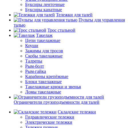
Буксиры ленточные
Буксиры канатные
Тележки для талей
Пульты для управления
талью
Трос стальной
Такелаж
Цепи такелажные
Коуши
Зажимы для тросов
Скобы такелажные
Талрепы
Рым-болт
Рым-гайка
Карабины крепёжные
Блоки такелажные
Такелажные крюки и звенья
Ломы такелажные
Ограничители грузоподъемности для талей
Складские тележки
Гидравлические тележки
Электрические тележки
Тележки ручные