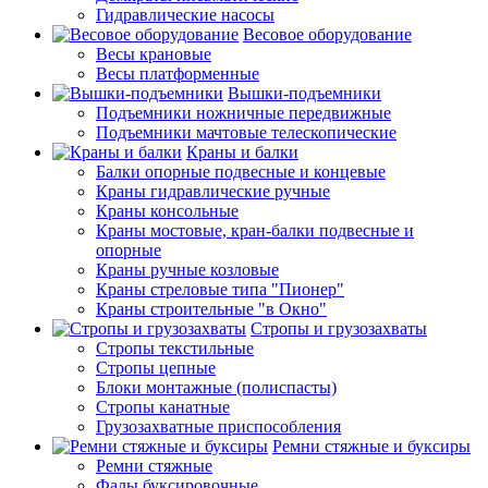
Гидравлические насосы
Весовое оборудование
Весы крановые
Весы платформенные
Вышки-подъемники
Подъемники ножничные передвижные
Подъемники мачтовые телескопические
Краны и балки
Балки опорные подвесные и концевые
Краны гидравлические ручные
Краны консольные
Краны мостовые, кран-балки подвесные и
опорные
Краны ручные козловые
Краны стреловые типа "Пионер"
Краны строительные "в Окно"
Стропы и грузозахваты
Стропы текстильные
Стропы цепные
Блоки монтажные (полиспасты)
Стропы канатные
Грузозахватные приспособления
Ремни стяжные и буксиры
Ремни стяжные
Фалы буксировочные