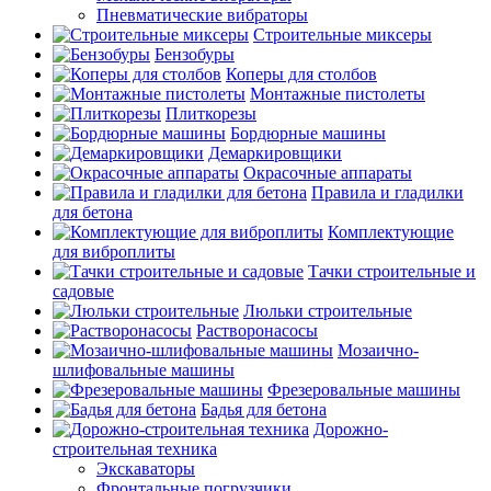
Пневматические вибраторы
Строительные миксеры
Бензобуры
Коперы для столбов
Монтажные пистолеты
Плиткорезы
Бордюрные машины
Демаркировщики
Окрасочные аппараты
Правила и гладилки
для бетона
Комплектующие
для виброплиты
Тачки строительные и
садовые
Люльки строительные
Растворонасосы
Мозаично-
шлифовальные машины
Фрезеровальные машины
Бадья для бетона
Дорожно-
строительная техника
Экскаваторы
Фронтальные погрузчики