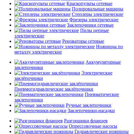
Краскопульты сетевые
Полировальные машины
Степлеры электрические
Фрезеры электрические
Заклепочники сетевые
Пилы цепные
электрические
Реноваторы сетевые
Ножницы по
металлу электрические
Аккумуляторные
заклепочники
Электрические
заклёпочники
Пневмогидравлические заклёпочники
Пневматические
заклепочники
Ручные заклепочники
Заклепочники-насадки
Разгонщики фланцев
Опрессовочные насосы
Гидравлические ножницы