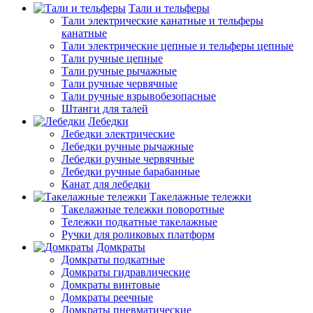
Тали и тельферы
Тали электрические канатные и тельферы
канатные
Тали электрические цепные и тельферы цепные
Тали ручные цепные
Тали ручные рычажные
Тали ручные червячные
Тали ручные взрывобезопасные
Штанги для талей
Лебедки
Лебедки электрические
Лебедки ручные рычажные
Лебедки ручные червячные
Лебедки ручные барабанные
Канат для лебедки
Такелажные тележки
Такелажные тележки поворотные
Тележки подкатные такелажные
Ручки для роликовых платформ
Домкраты
Домкраты подкатные
Домкраты гидравлические
Домкраты винтовые
Домкраты реечные
Домкраты пневматические