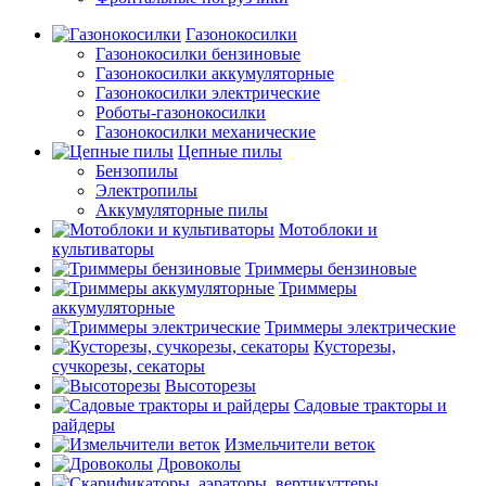
Газонокосилки
Газонокосилки бензиновые
Газонокосилки аккумуляторные
Газонокосилки электрические
Роботы-газонокосилки
Газонокосилки механические
Цепные пилы
Бензопилы
Электропилы
Аккумуляторные пилы
Мотоблоки и
культиваторы
Триммеры бензиновые
Триммеры
аккумуляторные
Триммеры электрические
Кусторезы,
сучкорезы, секаторы
Высоторезы
Садовые тракторы и
райдеры
Измельчители веток
Дровоколы