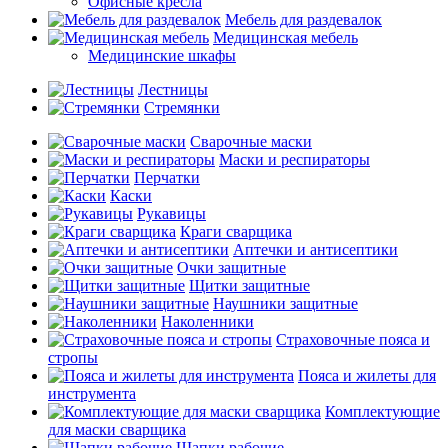
Офисные кресла
Мебель для раздевалок
Медицинская мебель
Медицинские шкафы
Лестницы
Стремянки
Сварочные маски
Маски и респираторы
Перчатки
Каски
Рукавицы
Краги сварщика
Аптечки и антисептики
Очки защитные
Щитки защитные
Наушники защитные
Наколенники
Страховочные пояса и
стропы
Пояса и жилеты для
инструмента
Комплектующие
для маски сварщика
Шапки рабочие