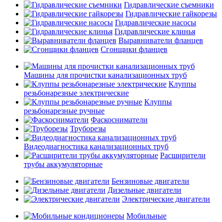
Гидравлические съемники
Гидравлические гайкорезы
Гидравлические насосы
Гидравлические клинья
Выравниватели фланцев
Сгонщики фланцев
Машины для прочистки канализационных труб
Клуппы
резьбонарезные электрические
Клуппы
резьбонарезные ручные
Фаскосниматели
Труборезы
Видеодиагностика канализационных труб
Расширители
трубы аккумуляторные
Бензиновые двигатели
Дизельные двигатели
Электрические двигатели
Мобильные