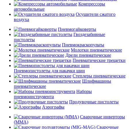
Компрессоры
автомобильные
Осушители сжатого
воздуха
Пневмогайковерты
Гвоздезабивные
пистолеты
Пневмокраскопульты
Молотки пневматические
Дрели пневматические
Пневматические трещетки
Пневмопистолеты для накачки шин
Степлеры пневматические
Шлифмашины
пневматические
Наборы
пневмоинструмента
Продувочные пистолеты
Аэрографы
Сварочные инверторы
(MMA)
Сварочные