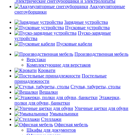
Электрические снегоуборщики и электролопаты
Аккумуляторные
снегоуборщики
Зарядные устройства
Пусковые устройства
Пуско-зарядные
устройства
Пусковые кабели
Производственная мебель
Верстаки
Комплектующие для верстаков
Кровати
Постельные
принадлежности
Стулья, табуреты, столы
Вешалки
Этажерки,
полки для обуви, банкетки
Уличные щетки для обуви
Умывальники
Стеллажи
Офисная мебель
Шкафы для документов