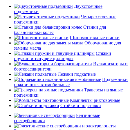
Двухстоечные
подъемники
Четырехстоечные
подъемники
Станки для
балансировки колес
Шиномонтажные станки
Оборудование для
замены масла
Стяжки
пружин и тянущие цилиндры
Вулканизаторы и
борторасширители
Лежаки подкатные
Подъемники
ножничные автомобильные
Траверсы на ямные
подъемники
Комплекты рихтовочные
Стойки и подставки
Бензиновые
снегоуборщики