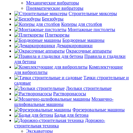
Механические вибраторы
Пневматические вибраторы
Строительные миксеры
Бензобуры
Коперы для столбов
Монтажные пистолеты
Плиткорезы
Бордюрные машины
Демаркировщики
Окрасочные аппараты
Правила и гладилки
для бетона
Комплектующие
для виброплиты
Тачки строительные и
садовые
Люльки строительные
Растворонасосы
Мозаично-
шлифовальные машины
Фрезеровальные машины
Бадья для бетона
Дорожно-
строительная техника
Экскаваторы