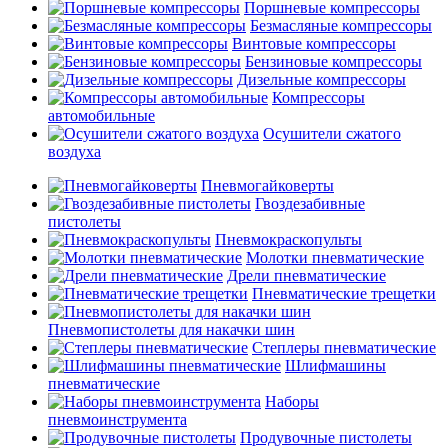
Поршневые компрессоры
Безмасляные компрессоры
Винтовые компрессоры
Бензиновые компрессоры
Дизельные компрессоры
Компрессоры
автомобильные
Осушители сжатого
воздуха
Пневмогайковерты
Гвоздезабивные
пистолеты
Пневмокраскопульты
Молотки пневматические
Дрели пневматические
Пневматические трещетки
Пневмопистолеты для накачки шин
Степлеры пневматические
Шлифмашины
пневматические
Наборы
пневмоинструмента
Продувочные пистолеты