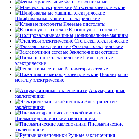
Фены строительные
Миксеры электрические
Шлифовальные машины электрические
Клеевые пистолеты
Краскопульты сетевые
Полировальные машины
Степлеры электрические
Фрезеры электрические
Заклепочники сетевые
Пилы цепные
электрические
Реноваторы сетевые
Ножницы по
металлу электрические
Аккумуляторные
заклепочники
Электрические
заклёпочники
Пневмогидравлические заклёпочники
Пневматические
заклепочники
Ручные заклепочники