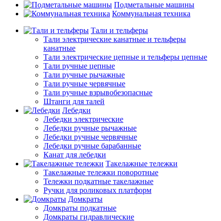
Подметальные машины
Коммунальная техника
Тали и тельферы
Тали электрические канатные и тельферы
канатные
Тали электрические цепные и тельферы цепные
Тали ручные цепные
Тали ручные рычажные
Тали ручные червячные
Тали ручные взрывобезопасные
Штанги для талей
Лебедки
Лебедки электрические
Лебедки ручные рычажные
Лебедки ручные червячные
Лебедки ручные барабанные
Канат для лебедки
Такелажные тележки
Такелажные тележки поворотные
Тележки подкатные такелажные
Ручки для роликовых платформ
Домкраты
Домкраты подкатные
Домкраты гидравлические