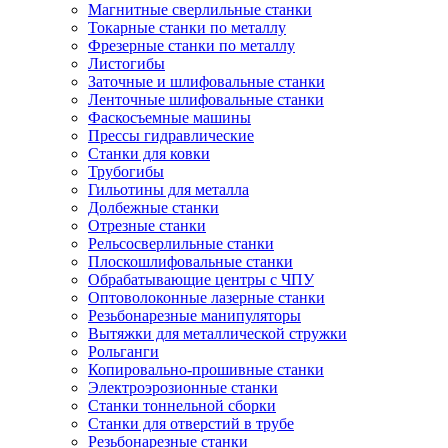
Магнитные сверлильные станки
Токарные станки по металлу
Фрезерные станки по металлу
Листогибы
Заточные и шлифовальные станки
Ленточные шлифовальные станки
Фаскосъемные машины
Прессы гидравлические
Станки для ковки
Трубогибы
Гильотины для металла
Долбежные станки
Отрезные станки
Рельсосверлильные станки
Плоскошлифовальные станки
Обрабатывающие центры с ЧПУ
Оптоволоконные лазерные станки
Резьбонарезные манипуляторы
Вытяжки для металлической стружки
Рольганги
Копировально-прошивные станки
Электроэрозионные станки
Станки тоннельной сборки
Станки для отверстий в трубе
Резьбонарезные станки