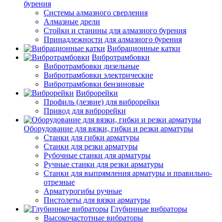
бурения
Системы алмазного сверления
Алмазные дрели
Стойки и станины для алмазного бурения
Принадлежности для алмазного бурения
Вибрационные катки
Вибротрамбовки
Вибротрамбовки дизельные
Вибротрамбовки электрические
Вибротрамбовки бензиновые
Виброрейки
Профиль (лезвие) для виброрейки
Привод для виброрейки
Оборудование для вязки, гибки и резки арматуры
Станки для гибки арматуры
Станки для резки арматуры
Рубочные станки для арматуры
Ручные станки для резки арматуры
Станки для выпрямления арматуры и правильно-
отрезные
Арматурогибы ручные
Пистолеты для вязки арматуры
Глубинные вибраторы
Высокочастотные вибраторы