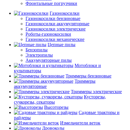
Фронтальные погрузчики
Газонокосилки
Газонокосилки бензиновые
Газонокосилки аккумуляторные
Газонокосилки электрические
Роботы-газонокосилки
Газонокосилки механические
Цепные пилы
Бензопилы
Электропилы
Аккумуляторные пилы
Мотоблоки и
культиваторы
Триммеры бензиновые
Триммеры
аккумуляторные
Триммеры электрические
Кусторезы,
сучкорезы, секаторы
Высоторезы
Садовые тракторы и
райдеры
Измельчители веток
Дровоколы