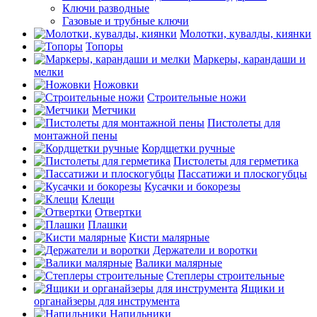
Ключи разводные
Газовые и трубные ключи
Молотки, кувалды, киянки
Топоры
Маркеры, карандаши и
мелки
Ножовки
Строительные ножи
Метчики
Пистолеты для
монтажной пены
Кордщетки ручные
Пистолеты для герметика
Пассатижи и плоскогубцы
Кусачки и бокорезы
Клещи
Отвертки
Плашки
Кисти малярные
Держатели и воротки
Валики малярные
Степлеры строительные
Ящики и
органайзеры для инструмента
Напильники