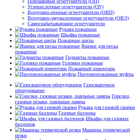
Порошковые огнетушители (ОП)
Углекислотные огнетушители (ОУ)
Воздушно-пенные огнетушители (ОВП)
Воздушно-эмульсионные огнетушители (ОВЭ)
Самосрабатывающие огнетушители
Рукава пожарные
Шкафы пожарные
Пожарные щиты
Ящики для песка
пожарные
Гидранты пожарные
Головки пожарные
Пожарный инвентарь
Противопожарные муфты
Газосварочное
оборудование
Горелки,
газовые резаки, паяльные лампы
Рукава для газовой сварки
Газовые баллоны
Шкафы для газовых
баллонов
Машины термической
резки