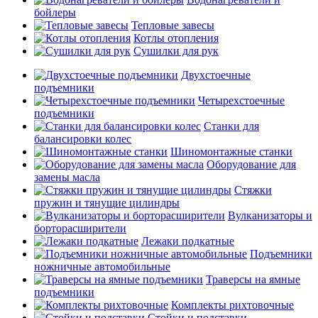
бойлеры
Тепловые завесы
Котлы отопления
Сушилки для рук
Двухстоечные
подъемники
Четырехстоечные
подъемники
Станки для
балансировки колес
Шиномонтажные станки
Оборудование для
замены масла
Стяжки
пружин и тянущие цилиндры
Вулканизаторы и
борторасширители
Лежаки подкатные
Подъемники
ножничные автомобильные
Траверсы на ямные
подъемники
Комплекты рихтовочные
Стойки и подставки