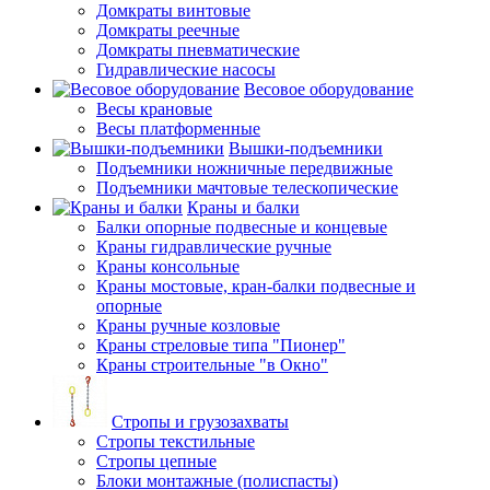
Домкраты винтовые
Домкраты реечные
Домкраты пневматические
Гидравлические насосы
Весовое оборудование
Весы крановые
Весы платформенные
Вышки-подъемники
Подъемники ножничные передвижные
Подъемники мачтовые телескопические
Краны и балки
Балки опорные подвесные и концевые
Краны гидравлические ручные
Краны консольные
Краны мостовые, кран-балки подвесные и
опорные
Краны ручные козловые
Краны стреловые типа "Пионер"
Краны строительные "в Окно"
Стропы и грузозахваты
Стропы текстильные
Стропы цепные
Блоки монтажные (полиспасты)