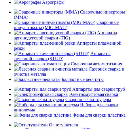
Аэрографы
Сварочные инверторы
(MMA)
Сварочные
полуавтоматы (MIG-MAG)
Аппараты
аргонодуговой сварки (TIG)
Аппараты плазменной
резки
Аппараты
точечной сварки (STUD)
Сварочная автоматизация
Лазерная сварка и
очистка металла
Балластные реостаты
Аппараты для сварки труб
Электромуфтовая сварка
Сварочные экструдеры
Наборы для сварки
линолеума
Фены для сварки пластика
Огнетушители