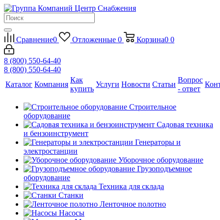
Сравнение
0
Отложенные
0
Корзина
0
0
8 (800) 550-64-40
8 (800) 550-64-40
Как
Вопрос
Каталог
Компания
Услуги
Новости
Статьи
Кон
купить
- ответ
Строительное
оборудование
Садовая техника
и бензоинструмент
Генераторы и
электростанции
Уборочное оборудование
Грузоподъемное
оборудование
Техника для склада
Станки
Ленточное полотно
Насосы