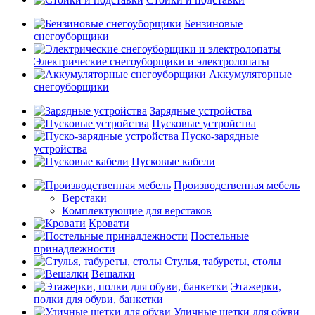
Бензиновые
снегоуборщики
Электрические снегоуборщики и электролопаты
Аккумуляторные
снегоуборщики
Зарядные устройства
Пусковые устройства
Пуско-зарядные
устройства
Пусковые кабели
Производственная мебель
Верстаки
Комплектующие для верстаков
Кровати
Постельные
принадлежности
Стулья, табуреты, столы
Вешалки
Этажерки,
полки для обуви, банкетки
Уличные щетки для обуви