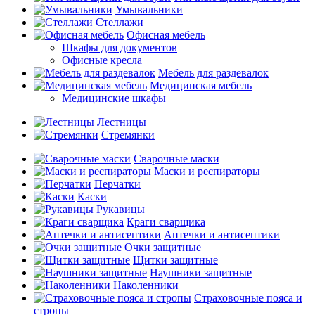
Умывальники
Стеллажи
Офисная мебель
Шкафы для документов
Офисные кресла
Мебель для раздевалок
Медицинская мебель
Медицинские шкафы
Лестницы
Стремянки
Сварочные маски
Маски и респираторы
Перчатки
Каски
Рукавицы
Краги сварщика
Аптечки и антисептики
Очки защитные
Щитки защитные
Наушники защитные
Наколенники
Страховочные пояса и
стропы