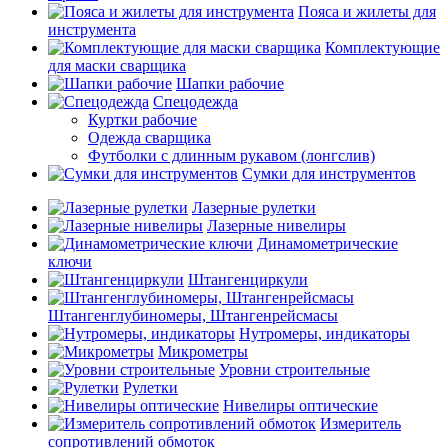
Пояса и жилеты для
инструмента
Комплектующие
для маски сварщика
Шапки рабочие
Спецодежда
Куртки рабочие
Одежда сварщика
Футболки с длинным рукавом (лонгслив)
Сумки для инструментов
Лазерные рулетки
Лазерные нивелиры
Динамометрические
ключи
Штангенциркули
Штангенглубиномеры, Штангенрейсмасы
Нутромеры, индикаторы
Микрометры
Уровни строительные
Рулетки
Нивелиры оптические
Измеритель
сопротивлений обмоток