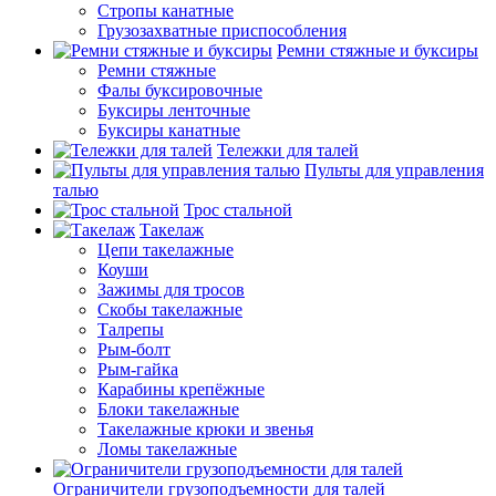
Стропы канатные
Грузозахватные приспособления
Ремни стяжные и буксиры
Ремни стяжные
Фалы буксировочные
Буксиры ленточные
Буксиры канатные
Тележки для талей
Пульты для управления
талью
Трос стальной
Такелаж
Цепи такелажные
Коуши
Зажимы для тросов
Скобы такелажные
Талрепы
Рым-болт
Рым-гайка
Карабины крепёжные
Блоки такелажные
Такелажные крюки и звенья
Ломы такелажные
Ограничители грузоподъемности для талей