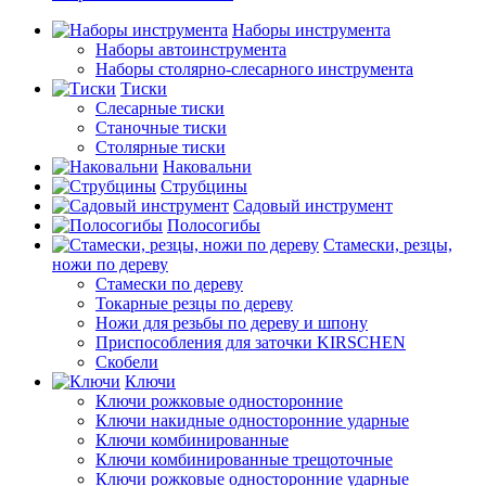
Наборы инструмента
Наборы автоинструмента
Наборы столярно-слесарного инструмента
Тиски
Слесарные тиски
Станочные тиски
Столярные тиски
Наковальни
Струбцины
Садовый инструмент
Полосогибы
Стамески, резцы,
ножи по дереву
Стамески по дереву
Токарные резцы по дереву
Ножи для резьбы по дереву и шпону
Приспособления для заточки KIRSCHEN
Скобели
Ключи
Ключи рожковые односторонние
Ключи накидные односторонние ударные
Ключи комбинированные
Ключи комбинированные трещоточные
Ключи рожковые односторонние ударные