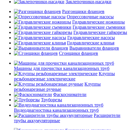
Заклепочники-насадки
Разгонщики фланцев
Опрессовочные насосы
Гидравлические ножницы
Гидравлические съемники
Гидравлические гайкорезы
Гидравлические насосы
Гидравлические клинья
Выравниватели фланцев
Сгонщики фланцев
Машины для прочистки канализационных труб
Клуппы
резьбонарезные электрические
Клуппы
резьбонарезные ручные
Фаскосниматели
Труборезы
Видеодиагностика канализационных труб
Расширители
трубы аккумуляторные