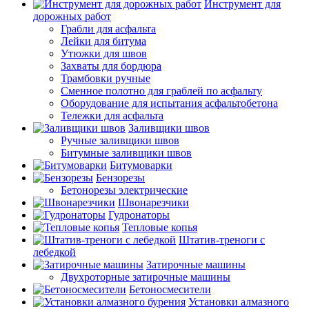
Инструмент для
дорожных работ
Грабли для асфальта
Лейки для битума
Утюжки для швов
Захваты для бордюра
Трамбовки ручные
Сменное полотно для граблей по асфальту
Оборудование для испытания асфальтобетона
Тележки для асфальта
Заливщики швов
Ручные заливщики швов
Битумные заливщики швов
Битумоварки
Бензорезы
Бетонорезы электрические
Швонарезчики
Гудронаторы
Тепловые копья
Штатив-треноги с
лебедкой
Затирочные машины
Двухроторные затирочные машины
Бетоносмесители
Установки алмазного