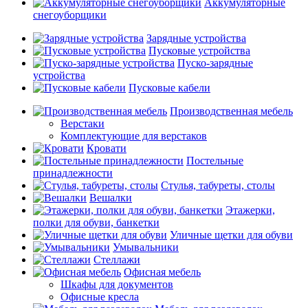
Аккумуляторные
снегоуборщики
Зарядные устройства
Пусковые устройства
Пуско-зарядные
устройства
Пусковые кабели
Производственная мебель
Верстаки
Комплектующие для верстаков
Кровати
Постельные
принадлежности
Стулья, табуреты, столы
Вешалки
Этажерки,
полки для обуви, банкетки
Уличные щетки для обуви
Умывальники
Стеллажи
Офисная мебель
Шкафы для документов
Офисные кресла