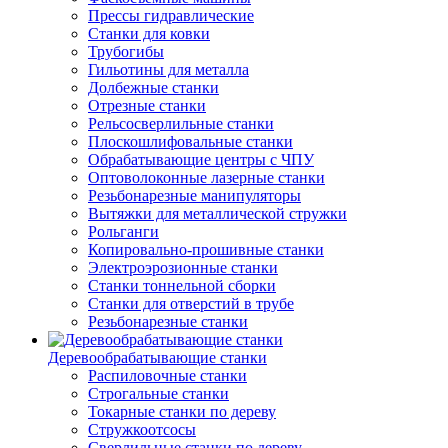
Прессы гидравлические
Станки для ковки
Трубогибы
Гильотины для металла
Долбежные станки
Отрезные станки
Рельсосверлильные станки
Плоскошлифовальные станки
Обрабатывающие центры с ЧПУ
Оптоволоконные лазерные станки
Резьбонарезные манипуляторы
Вытяжки для металлической стружки
Рольганги
Копировально-прошивные станки
Электроэрозионные станки
Станки тоннельной сборки
Станки для отверстий в трубе
Резьбонарезные станки
Деревообрабатывающие станки
Распиловочные станки
Строгальные станки
Токарные станки по дереву
Стружкоотсосы
Сверлильные станки по дереву