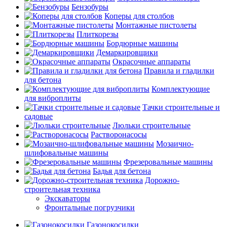
Бензобуры
Коперы для столбов
Монтажные пистолеты
Плиткорезы
Бордюрные машины
Демаркировщики
Окрасочные аппараты
Правила и гладилки
для бетона
Комплектующие
для виброплиты
Тачки строительные и
садовые
Люльки строительные
Растворонасосы
Мозаично-
шлифовальные машины
Фрезеровальные машины
Бадья для бетона
Дорожно-
строительная техника
Экскаваторы
Фронтальные погрузчики
Газонокосилки