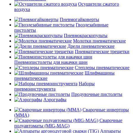
Осушители сжатого
воздуха
Пневмогайковерты
Гвоздезабивные
пистолеты
Пневмокраскопульты
Молотки пневматические
Дрели пневматические
Пневматические трещетки
Пневмопистолеты для накачки шин
Степлеры пневматические
Шлифмашины
пневматические
Наборы
пневмоинструмента
Продувочные пистолеты
Аэрографы
Сварочные инверторы
(MMA)
Сварочные
полуавтоматы (MIG-MAG)
Аппараты