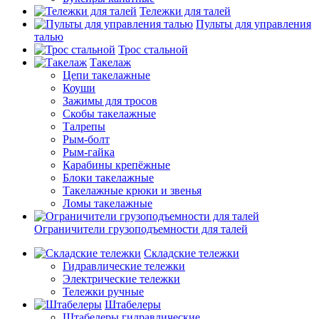
Тележки для талей
Пульты для управления
талью
Трос стальной
Такелаж
Цепи такелажные
Коуши
Зажимы для тросов
Скобы такелажные
Талрепы
Рым-болт
Рым-гайка
Карабины крепёжные
Блоки такелажные
Такелажные крюки и звенья
Ломы такелажные
Ограничители грузоподъемности для талей
Складские тележки
Гидравлические тележки
Электрические тележки
Тележки ручные
Штабелеры
Штабелеры гидравлические