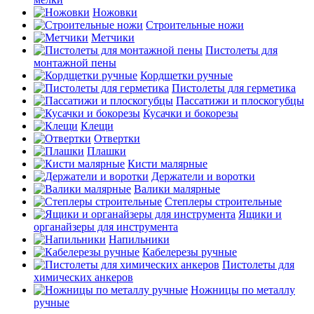
Ножовки
Строительные ножи
Метчики
Пистолеты для
монтажной пены
Кордщетки ручные
Пистолеты для герметика
Пассатижи и плоскогубцы
Кусачки и бокорезы
Клещи
Отвертки
Плашки
Кисти малярные
Держатели и воротки
Валики малярные
Степлеры строительные
Ящики и
органайзеры для инструмента
Напильники
Кабелерезы ручные
Пистолеты для
химических анкеров
Ножницы по металлу
ручные