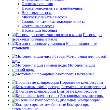
Насосные станции
Насосы консольные и моноблочные
Вихревые насосы
Многоступенчатые насосы
Садовые и самовсасывающие насосы
Фонтанные насосы
Насосы для бассейна
Насосы для
перекачки топлива и масла
Канализационные
установки
Мотопомпы для чистой
воды
Мотопомпы для
грязной воды
Мотопомпы пожарные
Поршневые компрессоры
Безмасляные компрессоры
Винтовые компрессоры
Бензиновые компрессоры
Дизельные компрессоры
Компрессоры
автомобильные