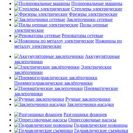
Полировальные машины
Степлеры электрические
Фрезеры электрические
Заклепочники сетевые
Пилы цепные
электрические
Реноваторы сетевые
Ножницы по
металлу электрические
Аккумуляторные
заклепочники
Электрические
заклёпочники
Пневмогидравлические заклёпочники
Пневматические
заклепочники
Ручные заклепочники
Заклепочники-насадки
Разгонщики фланцев
Опрессовочные насосы
Гидравлические ножницы
Гидравлические съемники