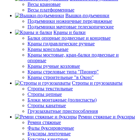
Весы крановые
Весы платформенные
Вышки-подъемники
Подъемники ножничные передвижные
Подъемники мачтовые телескопические
Краны и балки
Балки опорные подвесные и концевые
Краны гидравлические ручные
Краны консольные
Краны мостовые, кран-балки подвесные и
опорные
Краны ручные козловые
Краны стреловые типа "Пионер"
Краны строительные "в Окно"
Стропы и грузозахваты
Стропы текстильные
Стропы цепные
Блоки монтажные (полиспасты)
Стропы канатные
Грузозахватные приспособления
Ремни стяжные и буксиры
Ремни стяжные
Фалы буксировочные
Буксиры ленточные
Буксиры канатные