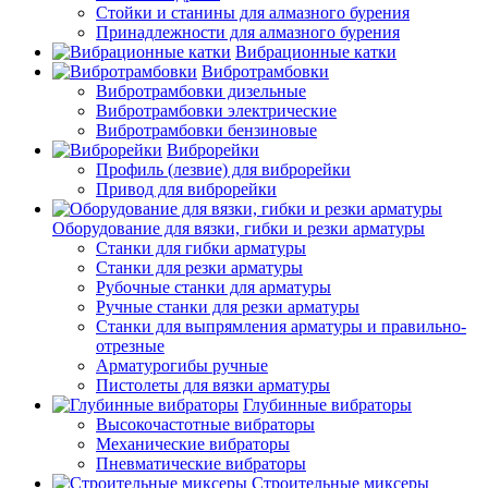
Стойки и станины для алмазного бурения
Принадлежности для алмазного бурения
Вибрационные катки
Вибротрамбовки
Вибротрамбовки дизельные
Вибротрамбовки электрические
Вибротрамбовки бензиновые
Виброрейки
Профиль (лезвие) для виброрейки
Привод для виброрейки
Оборудование для вязки, гибки и резки арматуры
Станки для гибки арматуры
Станки для резки арматуры
Рубочные станки для арматуры
Ручные станки для резки арматуры
Станки для выпрямления арматуры и правильно-
отрезные
Арматурогибы ручные
Пистолеты для вязки арматуры
Глубинные вибраторы
Высокочастотные вибраторы
Механические вибраторы
Пневматические вибраторы
Строительные миксеры