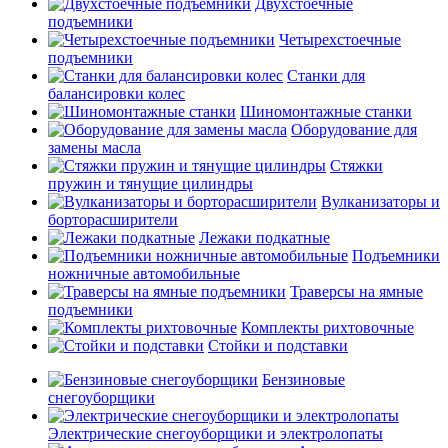
Двухстоечные
подъемники
Четырехстоечные
подъемники
Станки для
балансировки колес
Шиномонтажные станки
Оборудование для
замены масла
Стяжки
пружин и тянущие цилиндры
Вулканизаторы и
борторасширители
Лежаки подкатные
Подъемники
ножничные автомобильные
Траверсы на ямные
подъемники
Комплекты рихтовочные
Стойки и подставки
Бензиновые
снегоуборщики
Электрические снегоуборщики и электролопаты