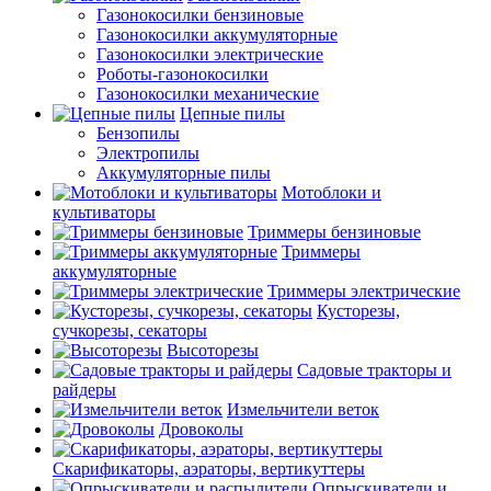
Газонокосилки бензиновые
Газонокосилки аккумуляторные
Газонокосилки электрические
Роботы-газонокосилки
Газонокосилки механические
Цепные пилы
Бензопилы
Электропилы
Аккумуляторные пилы
Мотоблоки и
культиваторы
Триммеры бензиновые
Триммеры
аккумуляторные
Триммеры электрические
Кусторезы,
сучкорезы, секаторы
Высоторезы
Садовые тракторы и
райдеры
Измельчители веток
Дровоколы
Скарификаторы, аэраторы, вертикуттеры
Опрыскиватели и