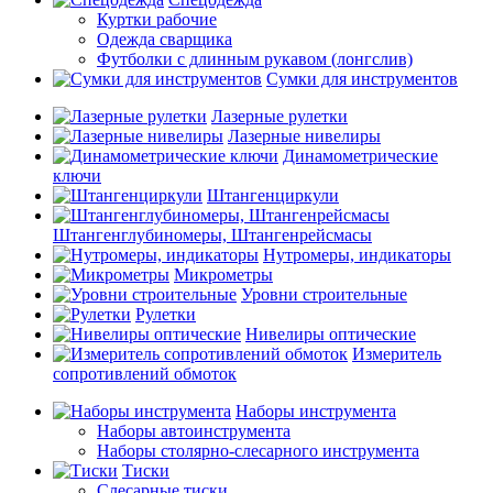
Куртки рабочие
Одежда сварщика
Футболки с длинным рукавом (лонгслив)
Сумки для инструментов
Лазерные рулетки
Лазерные нивелиры
Динамометрические
ключи
Штангенциркули
Штангенглубиномеры, Штангенрейсмасы
Нутромеры, индикаторы
Микрометры
Уровни строительные
Рулетки
Нивелиры оптические
Измеритель
сопротивлений обмоток
Наборы инструмента
Наборы автоинструмента
Наборы столярно-слесарного инструмента
Тиски
Слесарные тиски