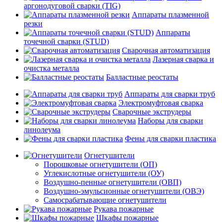
аргонодуговой сварки (TIG)
Аппараты плазменной
резки
Аппараты
точечной сварки (STUD)
Сварочная автоматизация
Лазерная сварка и
очистка металла
Балластные реостаты
Аппараты для сварки труб
Электромуфтовая сварка
Сварочные экструдеры
Наборы для сварки
линолеума
Фены для сварки пластика
Огнетушители
Порошковые огнетушители (ОП)
Углекислотные огнетушители (ОУ)
Воздушно-пенные огнетушители (ОВП)
Воздушно-эмульсионные огнетушители (ОВЭ)
Самосрабатывающие огнетушители
Рукава пожарные
Шкафы пожарные