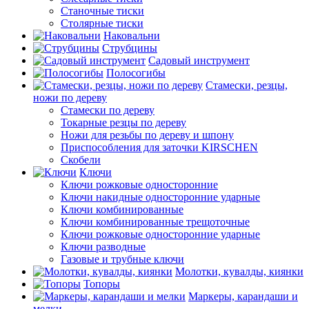
Станочные тиски
Столярные тиски
Наковальни
Струбцины
Садовый инструмент
Полосогибы
Стамески, резцы,
ножи по дереву
Стамески по дереву
Токарные резцы по дереву
Ножи для резьбы по дереву и шпону
Приспособления для заточки KIRSCHEN
Скобели
Ключи
Ключи рожковые односторонние
Ключи накидные односторонние ударные
Ключи комбинированные
Ключи комбинированные трещоточные
Ключи рожковые односторонние ударные
Ключи разводные
Газовые и трубные ключи
Молотки, кувалды, киянки
Топоры
Маркеры, карандаши и
мелки