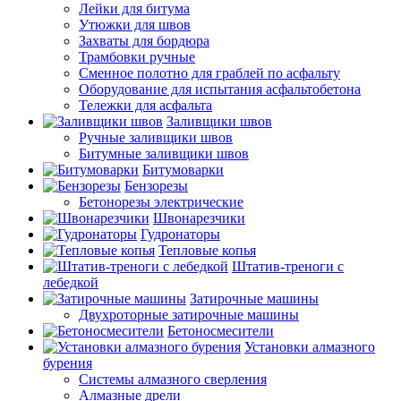
Лейки для битума
Утюжки для швов
Захваты для бордюра
Трамбовки ручные
Сменное полотно для граблей по асфальту
Оборудование для испытания асфальтобетона
Тележки для асфальта
Заливщики швов
Ручные заливщики швов
Битумные заливщики швов
Битумоварки
Бензорезы
Бетонорезы электрические
Швонарезчики
Гудронаторы
Тепловые копья
Штатив-треноги с
лебедкой
Затирочные машины
Двухроторные затирочные машины
Бетоносмесители
Установки алмазного
бурения
Системы алмазного сверления
Алмазные дрели