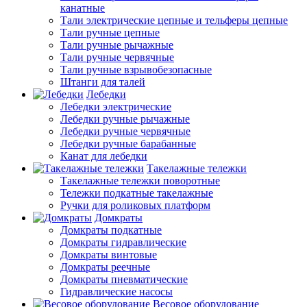
канатные
Тали электрические цепные и тельферы цепные
Тали ручные цепные
Тали ручные рычажные
Тали ручные червячные
Тали ручные взрывобезопасные
Штанги для талей
Лебедки
Лебедки электрические
Лебедки ручные рычажные
Лебедки ручные червячные
Лебедки ручные барабанные
Канат для лебедки
Такелажные тележки
Такелажные тележки поворотные
Тележки подкатные такелажные
Ручки для роликовых платформ
Домкраты
Домкраты подкатные
Домкраты гидравлические
Домкраты винтовые
Домкраты реечные
Домкраты пневматические
Гидравлические насосы
Весовое оборудование