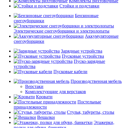
Комплекты рихтовочные
Стойки и подставки
Бензиновые
снегоуборщики
Электрические снегоуборщики и электролопаты
Аккумуляторные
снегоуборщики
Зарядные устройства
Пусковые устройства
Пуско-зарядные
устройства
Пусковые кабели
Производственная мебель
Верстаки
Комплектующие для верстаков
Кровати
Постельные
принадлежности
Стулья, табуреты, столы
Вешалки
Этажерки,
полки для обуви, банкетки