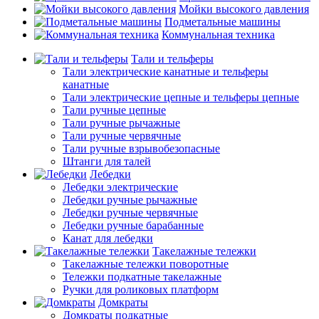
Мойки высокого давления
Подметальные машины
Коммунальная техника
Тали и тельферы
Тали электрические канатные и тельферы
канатные
Тали электрические цепные и тельферы цепные
Тали ручные цепные
Тали ручные рычажные
Тали ручные червячные
Тали ручные взрывобезопасные
Штанги для талей
Лебедки
Лебедки электрические
Лебедки ручные рычажные
Лебедки ручные червячные
Лебедки ручные барабанные
Канат для лебедки
Такелажные тележки
Такелажные тележки поворотные
Тележки подкатные такелажные
Ручки для роликовых платформ
Домкраты
Домкраты подкатные