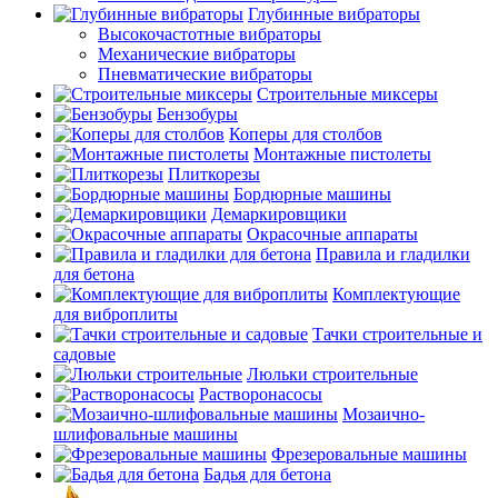
Глубинные вибраторы
Высокочастотные вибраторы
Механические вибраторы
Пневматические вибраторы
Строительные миксеры
Бензобуры
Коперы для столбов
Монтажные пистолеты
Плиткорезы
Бордюрные машины
Демаркировщики
Окрасочные аппараты
Правила и гладилки
для бетона
Комплектующие
для виброплиты
Тачки строительные и
садовые
Люльки строительные
Растворонасосы
Мозаично-
шлифовальные машины
Фрезеровальные машины
Бадья для бетона