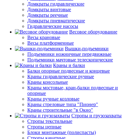
Домкраты гидравлические
Домкраты винтовые
Домкраты реечные
Домкраты пневматические
Гидравлические насосы
Весовое оборудование
Весы крановые
Весы платформенные
Вышки-подъемники
Подъемники ножничные передвижные
Подъемники мачтовые телескопические
Краны и балки
Балки опорные подвесные и концевые
Краны гидравлические ручные
Краны консольные
Краны мостовые, кран-балки подвесные и
опорные
Краны ручные козловые
Краны стреловые типа "Пионер"
Краны строительные "в Окно"
Стропы и грузозахваты
Стропы текстильные
Стропы цепные
Блоки монтажные (полиспасты)
Стропы канатные