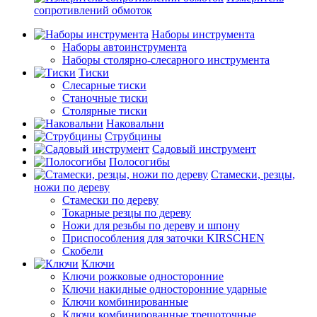
сопротивлений обмоток
Наборы инструмента
Наборы автоинструмента
Наборы столярно-слесарного инструмента
Тиски
Слесарные тиски
Станочные тиски
Столярные тиски
Наковальни
Струбцины
Садовый инструмент
Полосогибы
Стамески, резцы,
ножи по дереву
Стамески по дереву
Токарные резцы по дереву
Ножи для резьбы по дереву и шпону
Приспособления для заточки KIRSCHEN
Скобели
Ключи
Ключи рожковые односторонние
Ключи накидные односторонние ударные
Ключи комбинированные
Ключи комбинированные трещоточные