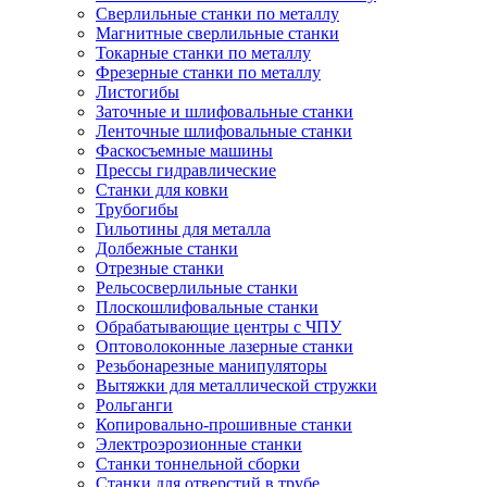
Сверлильные станки по металлу
Магнитные сверлильные станки
Токарные станки по металлу
Фрезерные станки по металлу
Листогибы
Заточные и шлифовальные станки
Ленточные шлифовальные станки
Фаскосъемные машины
Прессы гидравлические
Станки для ковки
Трубогибы
Гильотины для металла
Долбежные станки
Отрезные станки
Рельсосверлильные станки
Плоскошлифовальные станки
Обрабатывающие центры с ЧПУ
Оптоволоконные лазерные станки
Резьбонарезные манипуляторы
Вытяжки для металлической стружки
Рольганги
Копировально-прошивные станки
Электроэрозионные станки
Станки тоннельной сборки
Станки для отверстий в трубе