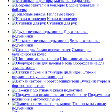
Масляные радиаторы
Водонагреватели и
бойлеры
Тепловые завесы
Котлы отопления
Сушилки для рук
Двухстоечные
подъемники
Четырехстоечные
подъемники
Станки для
балансировки колес
Шиномонтажные станки
Оборудование для
замены масла
Стяжки
пружин и тянущие цилиндры
Вулканизаторы и
борторасширители
Лежаки подкатные
Подъемники
ножничные автомобильные
Траверсы на ямные
подъемники