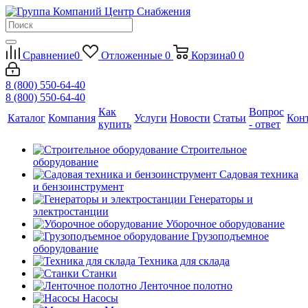
Сравнение
0
Отложенные
0
Корзина
0
0
8 (800) 550-64-40
8 (800) 550-64-40
Как
Вопрос
Каталог
Компания
Услуги
Новости
Статьи
Кон
купить
- ответ
Строительное
оборудование
Садовая техника
и бензоинструмент
Генераторы и
электростанции
Уборочное оборудование
Грузоподъемное
оборудование
Техника для склада
Станки
Ленточное полотно
Насосы