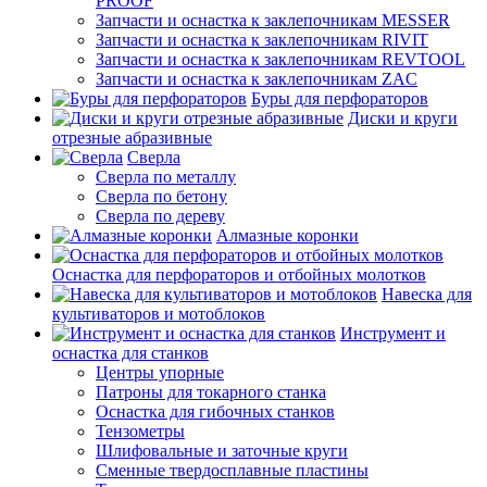
PROOF
Запчасти и оснастка к заклепочникам MESSER
Запчасти и оснастка к заклепочникам RIVIT
Запчасти и оснастка к заклепочникам REVTOOL
Запчасти и оснастка к заклепочникам ZAC
Буры для перфораторов
Диски и круги
отрезные абразивные
Сверла
Сверла по металлу
Сверла по бетону
Сверла по дереву
Алмазные коронки
Оснастка для перфораторов и отбойных молотков
Навеска для
культиваторов и мотоблоков
Инструмент и
оснастка для станков
Центры упорные
Патроны для токарного станка
Оснастка для гибочных станков
Тензометры
Шлифовальные и заточные круги
Сменные твердосплавные пластины