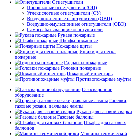
Огнетушители
Порошковые огнетушители (ОП)
Углекислотные огнетушители (ОУ)
Воздушно-пенные огнетушители (ОВП)
Воздушно-эмульсионные огнетушители (ОВЭ)
Самосрабатывающие огнетушители
Рукава пожарные
Шкафы пожарные
Пожарные щиты
Ящики для песка
пожарные
Гидранты пожарные
Головки пожарные
Пожарный инвентарь
Противопожарные муфты
Газосварочное
оборудование
Горелки,
газовые резаки, паяльные лампы
Рукава для газовой сварки
Газовые баллоны
Шкафы для газовых
баллонов
Машины термической