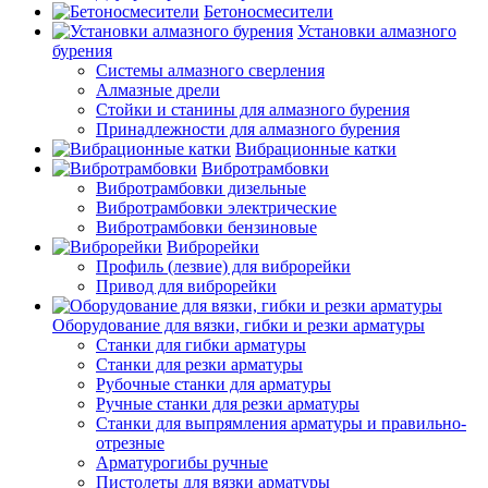
Бетоносмесители
Установки алмазного
бурения
Системы алмазного сверления
Алмазные дрели
Стойки и станины для алмазного бурения
Принадлежности для алмазного бурения
Вибрационные катки
Вибротрамбовки
Вибротрамбовки дизельные
Вибротрамбовки электрические
Вибротрамбовки бензиновые
Виброрейки
Профиль (лезвие) для виброрейки
Привод для виброрейки
Оборудование для вязки, гибки и резки арматуры
Станки для гибки арматуры
Станки для резки арматуры
Рубочные станки для арматуры
Ручные станки для резки арматуры
Станки для выпрямления арматуры и правильно-
отрезные
Арматурогибы ручные
Пистолеты для вязки арматуры