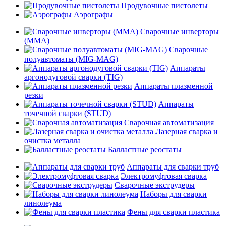
Продувочные пистолеты
Аэрографы
Сварочные инверторы
(MMA)
Сварочные
полуавтоматы (MIG-MAG)
Аппараты
аргонодуговой сварки (TIG)
Аппараты плазменной
резки
Аппараты
точечной сварки (STUD)
Сварочная автоматизация
Лазерная сварка и
очистка металла
Балластные реостаты
Аппараты для сварки труб
Электромуфтовая сварка
Сварочные экструдеры
Наборы для сварки
линолеума
Фены для сварки пластика