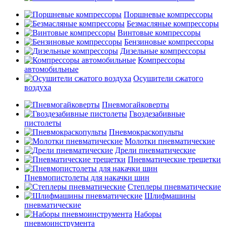
Поршневые компрессоры
Безмасляные компрессоры
Винтовые компрессоры
Бензиновые компрессоры
Дизельные компрессоры
Компрессоры
автомобильные
Осушители сжатого
воздуха
Пневмогайковерты
Гвоздезабивные
пистолеты
Пневмокраскопульты
Молотки пневматические
Дрели пневматические
Пневматические трещетки
Пневмопистолеты для накачки шин
Степлеры пневматические
Шлифмашины
пневматические
Наборы
пневмоинструмента