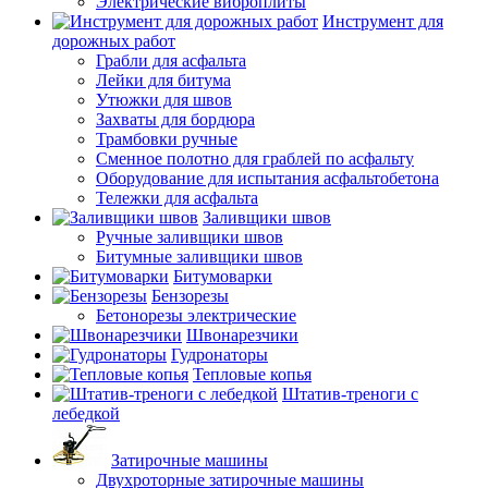
Электрические виброплиты
Инструмент для
дорожных работ
Грабли для асфальта
Лейки для битума
Утюжки для швов
Захваты для бордюра
Трамбовки ручные
Сменное полотно для граблей по асфальту
Оборудование для испытания асфальтобетона
Тележки для асфальта
Заливщики швов
Ручные заливщики швов
Битумные заливщики швов
Битумоварки
Бензорезы
Бетонорезы электрические
Швонарезчики
Гудронаторы
Тепловые копья
Штатив-треноги с
лебедкой
Затирочные машины
Двухроторные затирочные машины