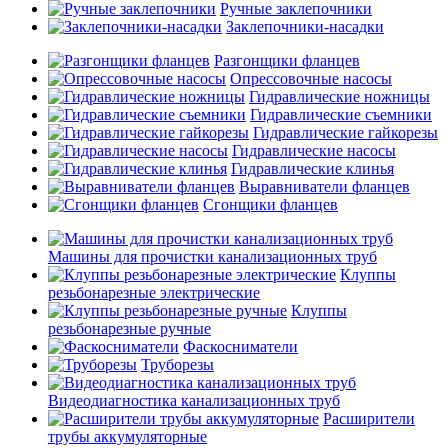
Ручные заклепочники
Заклепочники-насадки
Разгонщики фланцев
Опрессовочные насосы
Гидравлические ножницы
Гидравлические съемники
Гидравлические гайкорезы
Гидравлические насосы
Гидравлические клинья
Выравниватели фланцев
Сгонщики фланцев
Машины для прочистки канализационных труб
Клуппы
резьбонарезные электрические
Клуппы
резьбонарезные ручные
Фаскосниматели
Труборезы
Видеодиагностика канализационных труб
Расширители
трубы аккумуляторные