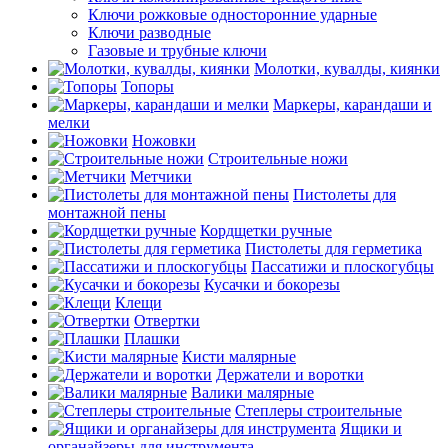
Ключи рожковые односторонние ударные
Ключи разводные
Газовые и трубные ключи
Молотки, кувалды, киянки
Топоры
Маркеры, карандаши и
мелки
Ножовки
Строительные ножи
Метчики
Пистолеты для
монтажной пены
Кордщетки ручные
Пистолеты для герметика
Пассатижи и плоскогубцы
Кусачки и бокорезы
Клещи
Отвертки
Плашки
Кисти малярные
Держатели и воротки
Валики малярные
Степлеры строительные
Ящики и
органайзеры для инструмента