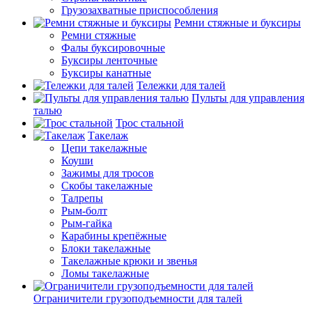
Грузозахватные приспособления
Ремни стяжные и буксиры
Ремни стяжные
Фалы буксировочные
Буксиры ленточные
Буксиры канатные
Тележки для талей
Пульты для управления
талью
Трос стальной
Такелаж
Цепи такелажные
Коуши
Зажимы для тросов
Скобы такелажные
Талрепы
Рым-болт
Рым-гайка
Карабины крепёжные
Блоки такелажные
Такелажные крюки и звенья
Ломы такелажные
Ограничители грузоподъемности для талей