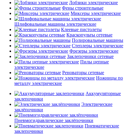
Лобзики электрические
Фены строительные
Миксеры электрические
Шлифовальные машины электрические
Клеевые пистолеты
Краскопульты сетевые
Полировальные машины
Степлеры электрические
Фрезеры электрические
Заклепочники сетевые
Пилы цепные
электрические
Реноваторы сетевые
Ножницы по
металлу электрические
Аккумуляторные
заклепочники
Электрические
заклёпочники
Пневмогидравлические заклёпочники
Пневматические
заклепочники