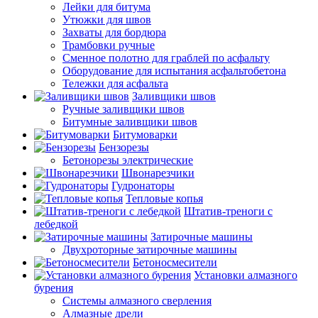
Лейки для битума
Утюжки для швов
Захваты для бордюра
Трамбовки ручные
Сменное полотно для граблей по асфальту
Оборудование для испытания асфальтобетона
Тележки для асфальта
Заливщики швов
Ручные заливщики швов
Битумные заливщики швов
Битумоварки
Бензорезы
Бетонорезы электрические
Швонарезчики
Гудронаторы
Тепловые копья
Штатив-треноги с
лебедкой
Затирочные машины
Двухроторные затирочные машины
Бетоносмесители
Установки алмазного
бурения
Системы алмазного сверления
Алмазные дрели