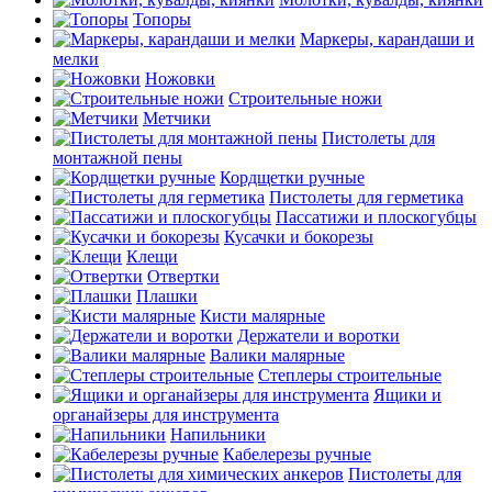
Топоры
Маркеры, карандаши и
мелки
Ножовки
Строительные ножи
Метчики
Пистолеты для
монтажной пены
Кордщетки ручные
Пистолеты для герметика
Пассатижи и плоскогубцы
Кусачки и бокорезы
Клещи
Отвертки
Плашки
Кисти малярные
Держатели и воротки
Валики малярные
Степлеры строительные
Ящики и
органайзеры для инструмента
Напильники
Кабелерезы ручные
Пистолеты для