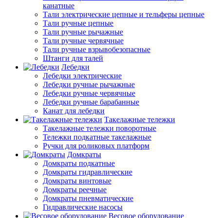
канатные
Тали электрические цепные и тельферы цепные
Тали ручные цепные
Тали ручные рычажные
Тали ручные червячные
Тали ручные взрывобезопасные
Штанги для талей
Лебедки
Лебедки электрические
Лебедки ручные рычажные
Лебедки ручные червячные
Лебедки ручные барабанные
Канат для лебедки
Такелажные тележки
Такелажные тележки поворотные
Тележки подкатные такелажные
Ручки для роликовых платформ
Домкраты
Домкраты подкатные
Домкраты гидравлические
Домкраты винтовые
Домкраты реечные
Домкраты пневматические
Гидравлические насосы
Весовое оборудование