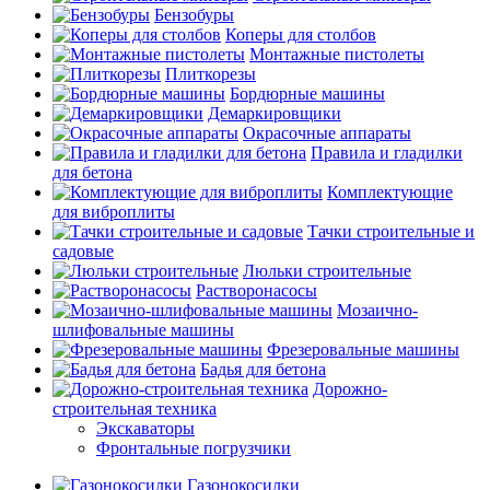
Бензобуры
Коперы для столбов
Монтажные пистолеты
Плиткорезы
Бордюрные машины
Демаркировщики
Окрасочные аппараты
Правила и гладилки
для бетона
Комплектующие
для виброплиты
Тачки строительные и
садовые
Люльки строительные
Растворонасосы
Мозаично-
шлифовальные машины
Фрезеровальные машины
Бадья для бетона
Дорожно-
строительная техника
Экскаваторы
Фронтальные погрузчики
Газонокосилки