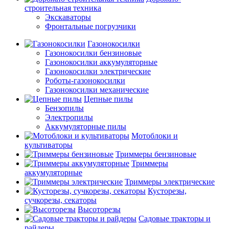
строительная техника
Экскаваторы
Фронтальные погрузчики
Газонокосилки
Газонокосилки бензиновые
Газонокосилки аккумуляторные
Газонокосилки электрические
Роботы-газонокосилки
Газонокосилки механические
Цепные пилы
Бензопилы
Электропилы
Аккумуляторные пилы
Мотоблоки и
культиваторы
Триммеры бензиновые
Триммеры
аккумуляторные
Триммеры электрические
Кусторезы,
сучкорезы, секаторы
Высоторезы
Садовые тракторы и
райдеры