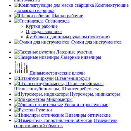
Комплектующие
для маски сварщика
Шапки рабочие
Спецодежда
Куртки рабочие
Одежда сварщика
Футболки с длинным рукавом (лонгслив)
Сумки для инструментов
Лазерные рулетки
Лазерные нивелиры
Динамометрические ключи
Штангенциркули
Штангенглубиномеры, Штангенрейсмасы
Нутромеры, индикаторы
Микрометры
Уровни строительные
Рулетки
Нивелиры оптические
Измеритель
сопротивлений обмоток