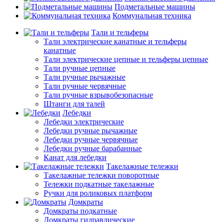
Подметальные машины
Коммунальная техника
Тали и тельферы
Тали электрические канатные и тельферы
канатные
Тали электрические цепные и тельферы цепные
Тали ручные цепные
Тали ручные рычажные
Тали ручные червячные
Тали ручные взрывобезопасные
Штанги для талей
Лебедки
Лебедки электрические
Лебедки ручные рычажные
Лебедки ручные червячные
Лебедки ручные барабанные
Канат для лебедки
Такелажные тележки
Такелажные тележки поворотные
Тележки подкатные такелажные
Ручки для роликовых платформ
Домкраты
Домкраты подкатные
Домкраты гидравлические