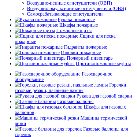
Воздушно-пенные огнетушители (ОВП)
Воздушно-эмульсионные огнетушители (ОВЭ)
Самосрабатывающие огнетушители
Рукава пожарные
Шкафы пожарные
Пожарные щиты
Ящики для песка
пожарные
Гидранты пожарные
Головки пожарные
Пожарный инвентарь
Противопожарные муфты
Газосварочное
оборудование
Горелки,
газовые резаки, паяльные лампы
Рукава для газовой сварки
Газовые баллоны
Шкафы для газовых
баллонов
Машины термической
резки
Газовые баллоны для
горелок