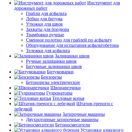
Инструмент для
дорожных работ
Грабли для асфальта
Лейки для битума
Утюжки для швов
Захваты для бордюра
Трамбовки ручные
Сменное полотно для граблей по асфальту
Оборудование для испытания асфальтобетона
Тележки для асфальта
Заливщики швов
Ручные заливщики швов
Битумные заливщики швов
Битумоварки
Бензорезы
Бетонорезы электрические
Швонарезчики
Гудронаторы
Тепловые копья
Штатив-треноги с
лебедкой
Затирочные машины
Двухроторные затирочные машины
Бетоносмесители
Установки алмазного