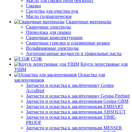
Масло для смазки цепи бензопил
Смазки
Средства для очистки рук
Масло гидравлическое
Сварочные материалы
Сварочные электроды
Проволока для сварки
Сварочные комплектующие
Сварочные горелки и плазменные резаки
Вольфрамовые электроды
Антипригарные жидкости и травильные пасты
СОЖ
Круги лепестковые для
УШМ
Оснастка для
заклепочников
Запчасти и оснастка к заклёпочнику Gesipa
AccuBird
Запчасти и оснастка к заклёпочнику Gesipa Firebird
Запчасти и оснастка к заклёпочникам Gesipa GBM
Запчасти и оснастка к заклёпочникам EMHART
Запчасти и оснастка к заклепочникам ABSOLUT
Запчасти и оснастка к заклепочникам TIME-
PROOF
Запчасти и оснастка к заклепочникам MESSER