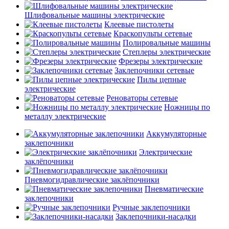
Шлифовальные машины электрические
Клеевые пистолеты
Краскопульты сетевые
Полировальные машины
Степлеры электрические
Фрезеры электрические
Заклепочники сетевые
Пилы цепные
электрические
Реноваторы сетевые
Ножницы по
металлу электрические
Аккумуляторные
заклепочники
Электрические
заклёпочники
Пневмогидравлические заклёпочники
Пневматические
заклепочники
Ручные заклепочники
Заклепочники-насадки