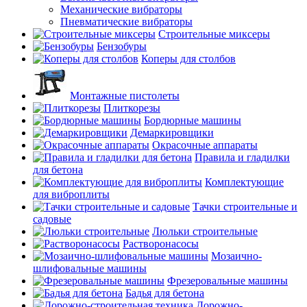
Механические вибраторы
Пневматические вибраторы
Строительные миксеры
Бензобуры
Коперы для столбов
Монтажные пистолеты
Плиткорезы
Бордюрные машины
Демаркировщики
Окрасочные аппараты
Правила и гладилки
для бетона
Комплектующие
для виброплиты
Тачки строительные и
садовые
Люльки строительные
Растворонасосы
Мозаично-
шлифовальные машины
Фрезеровальные машины
Бадья для бетона
Дорожно-