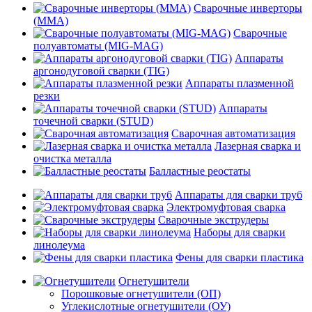
Сварочные инверторы
(MMA)
Сварочные
полуавтоматы (MIG-MAG)
Аппараты
аргонодуговой сварки (TIG)
Аппараты плазменной
резки
Аппараты
точечной сварки (STUD)
Сварочная автоматизация
Лазерная сварка и
очистка металла
Балластные реостаты
Аппараты для сварки труб
Электромуфтовая сварка
Сварочные экструдеры
Наборы для сварки
линолеума
Фены для сварки пластика
Огнетушители
Порошковые огнетушители (ОП)
Углекислотные огнетушители (ОУ)