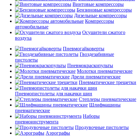
Винтовые компрессоры
Бензиновые компрессоры
Дизельные компрессоры
Компрессоры
автомобильные
Осушители сжатого
воздуха
Пневмогайковерты
Гвоздезабивные
пистолеты
Пневмокраскопульты
Молотки пневматические
Дрели пневматические
Пневматические трещетки
Пневмопистолеты для накачки шин
Степлеры пневматические
Шлифмашины
пневматические
Наборы
пневмоинструмента
Продувочные пистолеты
Аэрографы