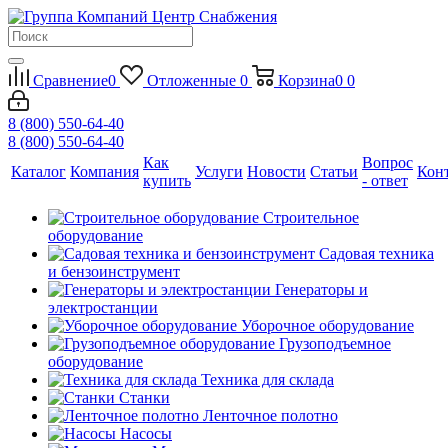
Сравнение
0
Отложенные
0
Корзина
0
0
8 (800) 550-64-40
8 (800) 550-64-40
Как
Вопрос
Каталог
Компания
Услуги
Новости
Статьи
Кон
купить
- ответ
Строительное
оборудование
Садовая техника
и бензоинструмент
Генераторы и
электростанции
Уборочное оборудование
Грузоподъемное
оборудование
Техника для склада
Станки
Ленточное полотно
Насосы