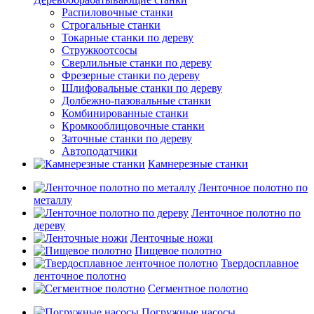
Распиловочные станки
Строгальные станки
Токарные станки по дереву
Стружкоотсосы
Сверлильные станки по дереву
Фрезерные станки по дереву
Шлифовальные станки по дереву
Долбежно-пазовальные станки
Комбинированные станки
Кромкооблицовочные станки
Заточные станки по дереву
Автоподатчики
Камнерезные станки
Ленточное полотно по
металлу
Ленточное полотно по
дереву
Ленточные ножи
Пищевое полотно
Твердосплавное
ленточное полотно
Сегментное полотно
Погружные насосы