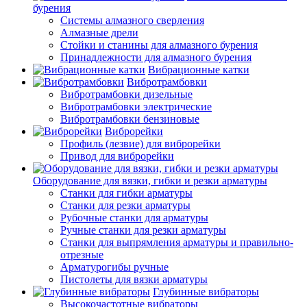
бурения
Системы алмазного сверления
Алмазные дрели
Стойки и станины для алмазного бурения
Принадлежности для алмазного бурения
Вибрационные катки
Вибротрамбовки
Вибротрамбовки дизельные
Вибротрамбовки электрические
Вибротрамбовки бензиновые
Виброрейки
Профиль (лезвие) для виброрейки
Привод для виброрейки
Оборудование для вязки, гибки и резки арматуры
Станки для гибки арматуры
Станки для резки арматуры
Рубочные станки для арматуры
Ручные станки для резки арматуры
Станки для выпрямления арматуры и правильно-
отрезные
Арматурогибы ручные
Пистолеты для вязки арматуры
Глубинные вибраторы
Высокочастотные вибраторы