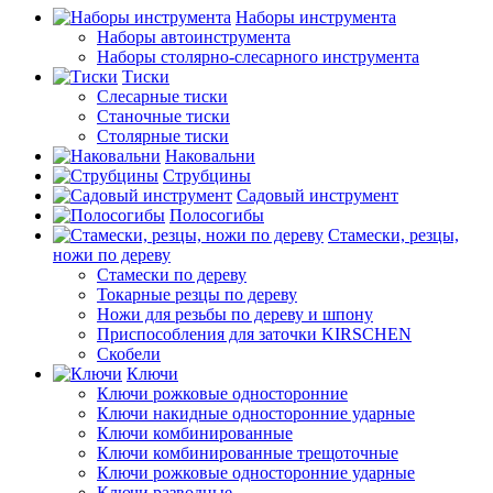
Наборы инструмента
Наборы автоинструмента
Наборы столярно-слесарного инструмента
Тиски
Слесарные тиски
Станочные тиски
Столярные тиски
Наковальни
Струбцины
Садовый инструмент
Полосогибы
Стамески, резцы,
ножи по дереву
Стамески по дереву
Токарные резцы по дереву
Ножи для резьбы по дереву и шпону
Приспособления для заточки KIRSCHEN
Скобели
Ключи
Ключи рожковые односторонние
Ключи накидные односторонние ударные
Ключи комбинированные
Ключи комбинированные трещоточные
Ключи рожковые односторонние ударные
Ключи разводные