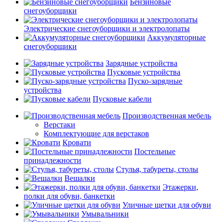
Бензиновые
снегоуборщики
Электрические снегоуборщики и электролопаты
Аккумуляторные
снегоуборщики
Зарядные устройства
Пусковые устройства
Пуско-зарядные
устройства
Пусковые кабели
Производственная мебель
Верстаки
Комплектующие для верстаков
Кровати
Постельные
принадлежности
Стулья, табуреты, столы
Вешалки
Этажерки,
полки для обуви, банкетки
Уличные щетки для обуви
Умывальники