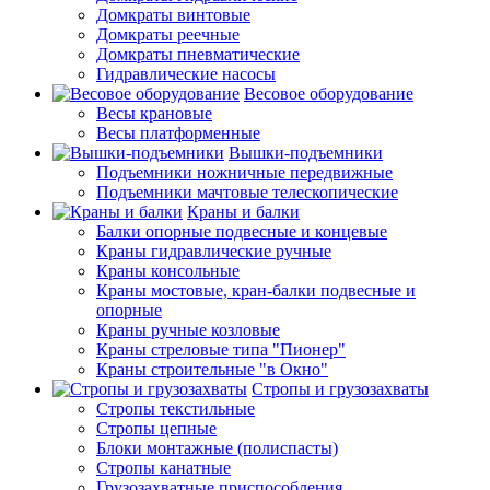
Домкраты винтовые
Домкраты реечные
Домкраты пневматические
Гидравлические насосы
Весовое оборудование
Весы крановые
Весы платформенные
Вышки-подъемники
Подъемники ножничные передвижные
Подъемники мачтовые телескопические
Краны и балки
Балки опорные подвесные и концевые
Краны гидравлические ручные
Краны консольные
Краны мостовые, кран-балки подвесные и
опорные
Краны ручные козловые
Краны стреловые типа "Пионер"
Краны строительные "в Окно"
Стропы и грузозахваты
Стропы текстильные
Стропы цепные
Блоки монтажные (полиспасты)
Стропы канатные
Грузозахватные приспособления