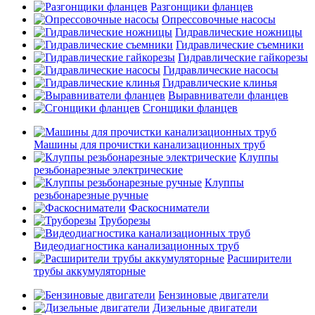
Разгонщики фланцев
Опрессовочные насосы
Гидравлические ножницы
Гидравлические съемники
Гидравлические гайкорезы
Гидравлические насосы
Гидравлические клинья
Выравниватели фланцев
Сгонщики фланцев
Машины для прочистки канализационных труб
Клуппы
резьбонарезные электрические
Клуппы
резьбонарезные ручные
Фаскосниматели
Труборезы
Видеодиагностика канализационных труб
Расширители
трубы аккумуляторные
Бензиновые двигатели
Дизельные двигатели