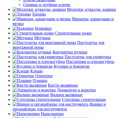
Газовые и трубные ключи
Молотки, кувалды, киянки
Топоры
Маркеры, карандаши и
мелки
Ножовки
Строительные ножи
Метчики
Пистолеты для
монтажной пены
Кордщетки ручные
Пистолеты для герметика
Пассатижи и плоскогубцы
Кусачки и бокорезы
Клещи
Отвертки
Плашки
Кисти малярные
Держатели и воротки
Валики малярные
Степлеры строительные
Ящики и
органайзеры для инструмента
Напильники