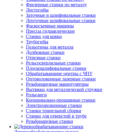
Фрезерные станки по металлу
Листогибы
Заточные и шлифовальные станки
Ленточные шлифовальные станки
Фаскосъемные машины
Прессы гидравлические
Станки для ковки
Трубогибы
Гильотины для металла
Долбежные станки
Отрезные станки
Рельсосверлильные станки
Плоскошлифовальные станки
Обрабатывающие центры с ЧПУ
Оптоволоконные лазерные станки
Резьбонарезные манипуляторы
Вытяжки для металлической стружки
Рольганги
Копировально-прошивные станки
Электроэрозионные станки
Станки тоннельной сборки
Станки для отверстий в трубе
Резьбонарезные станки
Деревообрабатывающие станки