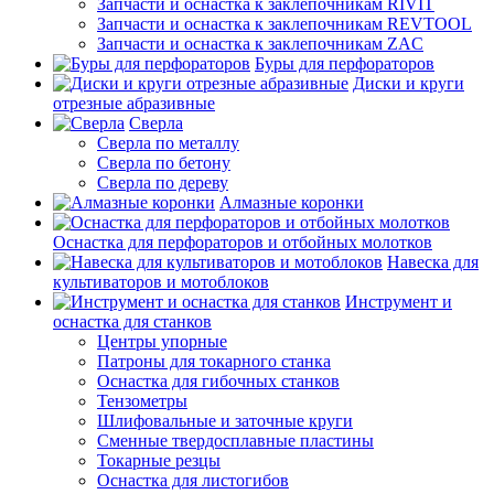
Запчасти и оснастка к заклепочникам RIVIT
Запчасти и оснастка к заклепочникам REVTOOL
Запчасти и оснастка к заклепочникам ZAC
Буры для перфораторов
Диски и круги
отрезные абразивные
Сверла
Сверла по металлу
Сверла по бетону
Сверла по дереву
Алмазные коронки
Оснастка для перфораторов и отбойных молотков
Навеска для
культиваторов и мотоблоков
Инструмент и
оснастка для станков
Центры упорные
Патроны для токарного станка
Оснастка для гибочных станков
Тензометры
Шлифовальные и заточные круги
Сменные твердосплавные пластины
Токарные резцы
Оснастка для листогибов