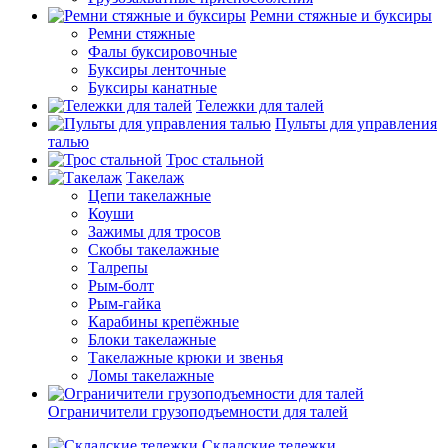
Ремни стяжные и буксиры
Ремни стяжные
Фалы буксировочные
Буксиры ленточные
Буксиры канатные
Тележки для талей
Пульты для управления
талью
Трос стальной
Такелаж
Цепи такелажные
Коуши
Зажимы для тросов
Скобы такелажные
Талрепы
Рым-болт
Рым-гайка
Карабины крепёжные
Блоки такелажные
Такелажные крюки и звенья
Ломы такелажные
Ограничители грузоподъемности для талей
Складские тележки