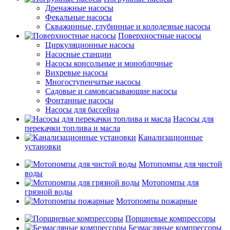
Дренажные насосы
Фекальные насосы
Скважинные, глубинные и колодезные насосы
Поверхностные насосы
Циркуляционные насосы
Насосные станции
Насосы консольные и моноблочные
Вихревые насосы
Многоступенчатые насосы
Садовые и самовсасывающие насосы
Фонтанные насосы
Насосы для бассейна
Насосы для
перекачки топлива и масла
Канализационные
установки
Мотопомпы для чистой
воды
Мотопомпы для
грязной воды
Мотопомпы пожарные
Поршневые компрессоры
Безмасляные компрессоры