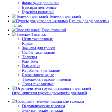
Фалы буксировочные
Буксиры ленточные
Буксиры канатные
Тележки для талей
Пульты для управления
талью
Трос стальной
Такелаж
Цепи такелажные
Коуши
Зажимы для тросов
Скобы такелажные
Талрепы
Рым-болт
Рым-гайка
Карабины крепёжные
Блоки такелажные
Такелажные крюки и звенья
Ломы такелажные
Ограничители грузоподъемности для талей
Складские тележки
Гидравлические тележки
Электрические тележки