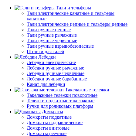
Тали и тельферы
Тали электрические канатные и тельферы
канатные
Тали электрические цепные и тельферы цепные
Тали ручные цепные
Тали ручные рычажные
Тали ручные червячные
Тали ручные взрывобезопасные
Штанги для талей
Лебедки
Лебедки электрические
Лебедки ручные рычажные
Лебедки ручные червячные
Лебедки ручные барабанные
Канат для лебедки
Такелажные тележки
Такелажные тележки поворотные
Тележки подкатные такелажные
Ручки для роликовых платформ
Домкраты
Домкраты подкатные
Домкраты гидравлические
Домкраты винтовые
Домкраты реечные