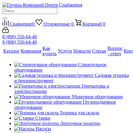
Сравнение
0
Отложенные
0
Корзина
0
0
8 (800) 550-64-40
8 (800) 550-64-40
Как
Вопрос
Каталог
Компания
Услуги
Новости
Статьи
Кон
купить
- ответ
Строительное
оборудование
Садовая техника
и бензоинструмент
Генераторы и
электростанции
Уборочное оборудование
Грузоподъемное
оборудование
Техника для склада
Станки
Ленточное полотно
Насосы