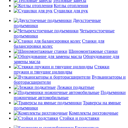
Тепловые завесы
Котлы отопления
Сушилки для рук
Двухстоечные
подъемники
Четырехстоечные
подъемники
Станки для
балансировки колес
Шиномонтажные станки
Оборудование для
замены масла
Стяжки
пружин и тянущие цилиндры
Вулканизаторы и
борторасширители
Лежаки подкатные
Подъемники
ножничные автомобильные
Траверсы на ямные
подъемники
Комплекты рихтовочные
Стойки и подставки
Бензиновые