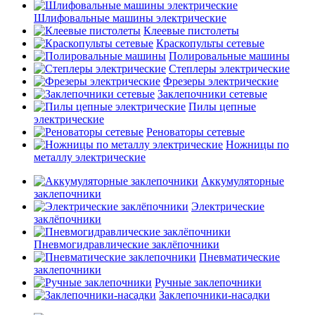
Шлифовальные машины электрические
Клеевые пистолеты
Краскопульты сетевые
Полировальные машины
Степлеры электрические
Фрезеры электрические
Заклепочники сетевые
Пилы цепные
электрические
Реноваторы сетевые
Ножницы по
металлу электрические
Аккумуляторные
заклепочники
Электрические
заклёпочники
Пневмогидравлические заклёпочники
Пневматические
заклепочники
Ручные заклепочники
Заклепочники-насадки