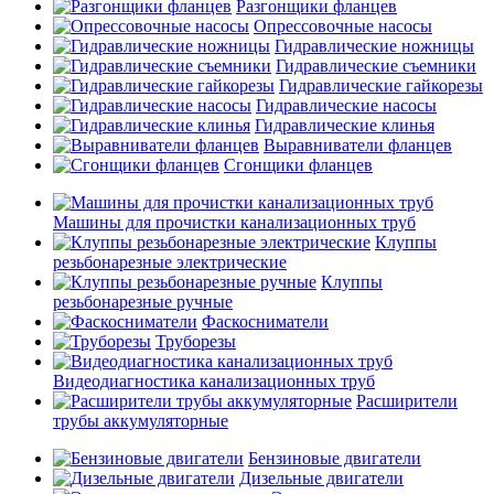
Разгонщики фланцев
Опрессовочные насосы
Гидравлические ножницы
Гидравлические съемники
Гидравлические гайкорезы
Гидравлические насосы
Гидравлические клинья
Выравниватели фланцев
Сгонщики фланцев
Машины для прочистки канализационных труб
Клуппы
резьбонарезные электрические
Клуппы
резьбонарезные ручные
Фаскосниматели
Труборезы
Видеодиагностика канализационных труб
Расширители
трубы аккумуляторные
Бензиновые двигатели
Дизельные двигатели