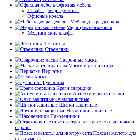
Офисная мебель
Шкафы для документов
Офисные кресла
Мебель для раздевалок
Медицинская мебель
Медицинские шкафы
Лестницы
Стремянки
Сварочные маски
Маски и респираторы
Перчатки
Каски
Рукавицы
Краги сварщика
Аптечки и антисептики
Очки защитные
Щитки защитные
Наушники защитные
Наколенники
Страховочные пояса и
стропы
Пояса и жилеты для
инструмента