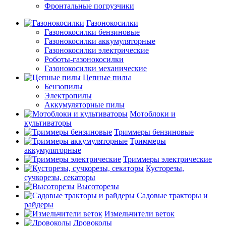
Фронтальные погрузчики
Газонокосилки
Газонокосилки бензиновые
Газонокосилки аккумуляторные
Газонокосилки электрические
Роботы-газонокосилки
Газонокосилки механические
Цепные пилы
Бензопилы
Электропилы
Аккумуляторные пилы
Мотоблоки и
культиваторы
Триммеры бензиновые
Триммеры
аккумуляторные
Триммеры электрические
Кусторезы,
сучкорезы, секаторы
Высоторезы
Садовые тракторы и
райдеры
Измельчители веток
Дровоколы