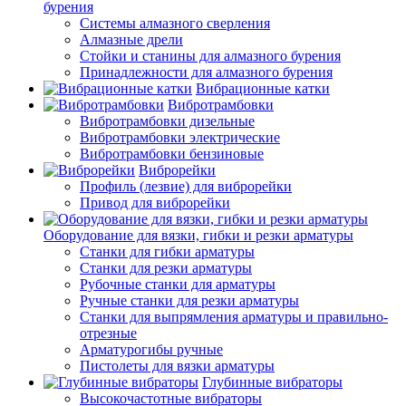
бурения
Системы алмазного сверления
Алмазные дрели
Стойки и станины для алмазного бурения
Принадлежности для алмазного бурения
Вибрационные катки
Вибротрамбовки
Вибротрамбовки дизельные
Вибротрамбовки электрические
Вибротрамбовки бензиновые
Виброрейки
Профиль (лезвие) для виброрейки
Привод для виброрейки
Оборудование для вязки, гибки и резки арматуры
Станки для гибки арматуры
Станки для резки арматуры
Рубочные станки для арматуры
Ручные станки для резки арматуры
Станки для выпрямления арматуры и правильно-
отрезные
Арматурогибы ручные
Пистолеты для вязки арматуры
Глубинные вибраторы
Высокочастотные вибраторы