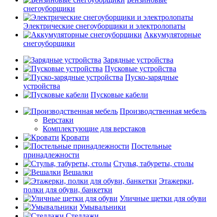
снегоуборщики
Электрические снегоуборщики и электролопаты
Аккумуляторные
снегоуборщики
Зарядные устройства
Пусковые устройства
Пуско-зарядные
устройства
Пусковые кабели
Производственная мебель
Верстаки
Комплектующие для верстаков
Кровати
Постельные
принадлежности
Стулья, табуреты, столы
Вешалки
Этажерки,
полки для обуви, банкетки
Уличные щетки для обуви
Умывальники
Стеллажи