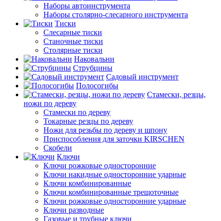
Наборы автоинструмента
Наборы столярно-слесарного инструмента
Тиски
Слесарные тиски
Станочные тиски
Столярные тиски
Наковальни
Струбцины
Садовый инструмент
Полосогибы
Стамески, резцы,
ножи по дереву
Стамески по дереву
Токарные резцы по дереву
Ножи для резьбы по дереву и шпону
Приспособления для заточки KIRSCHEN
Скобели
Ключи
Ключи рожковые односторонние
Ключи накидные односторонние ударные
Ключи комбинированные
Ключи комбинированные трещоточные
Ключи рожковые односторонние ударные
Ключи разводные
Газовые и трубные ключи