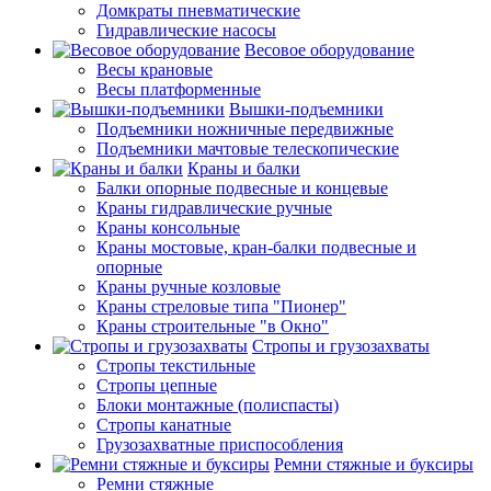
Домкраты пневматические
Гидравлические насосы
Весовое оборудование
Весы крановые
Весы платформенные
Вышки-подъемники
Подъемники ножничные передвижные
Подъемники мачтовые телескопические
Краны и балки
Балки опорные подвесные и концевые
Краны гидравлические ручные
Краны консольные
Краны мостовые, кран-балки подвесные и
опорные
Краны ручные козловые
Краны стреловые типа "Пионер"
Краны строительные "в Окно"
Стропы и грузозахваты
Стропы текстильные
Стропы цепные
Блоки монтажные (полиспасты)
Стропы канатные
Грузозахватные приспособления
Ремни стяжные и буксиры
Ремни стяжные