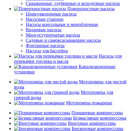
Скважинные, глубинные и колодезные насосы
Поверхностные насосы
Циркуляционные насосы
Насосные станции
Насосы консольные и моноблочные
Вихревые насосы
Многоступенчатые насосы
Садовые и самовсасывающие насосы
Фонтанные насосы
Насосы для бассейна
Насосы для
перекачки топлива и масла
Канализационные
установки
Мотопомпы для чистой
воды
Мотопомпы для
грязной воды
Мотопомпы пожарные
Поршневые компрессоры
Безмасляные компрессоры
Винтовые компрессоры
Бензиновые компрессоры