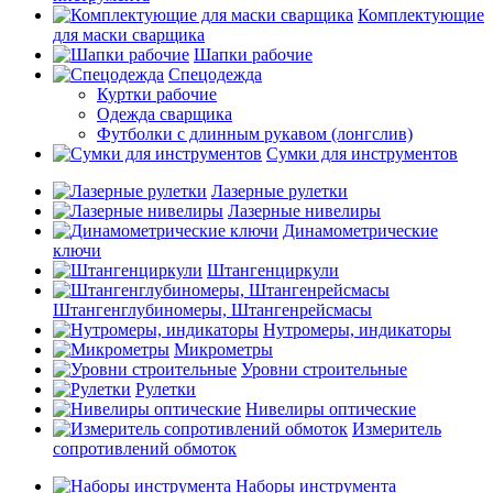
Комплектующие
для маски сварщика
Шапки рабочие
Спецодежда
Куртки рабочие
Одежда сварщика
Футболки с длинным рукавом (лонгслив)
Сумки для инструментов
Лазерные рулетки
Лазерные нивелиры
Динамометрические
ключи
Штангенциркули
Штангенглубиномеры, Штангенрейсмасы
Нутромеры, индикаторы
Микрометры
Уровни строительные
Рулетки
Нивелиры оптические
Измеритель
сопротивлений обмоток
Наборы инструмента