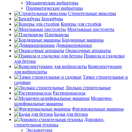
Механические вибраторы
Пневматические вибраторы
Строительные миксеры
Бензобуры
Коперы для столбов
Монтажные пистолеты
Плиткорезы
Бордюрные машины
Демаркировщики
Окрасочные аппараты
Правила и гладилки
для бетона
Комплектующие
для виброплиты
Тачки строительные и
садовые
Люльки строительные
Растворонасосы
Мозаично-
шлифовальные машины
Фрезеровальные машины
Бадья для бетона
Дорожно-
строительная техника
Экскаваторы