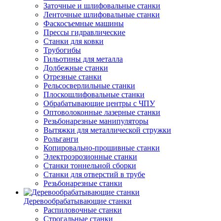
Заточные и шлифовальные станки
Ленточные шлифовальные станки
Фаскосъемные машины
Прессы гидравлические
Станки для ковки
Трубогибы
Гильотины для металла
Долбежные станки
Отрезные станки
Рельсосверлильные станки
Плоскошлифовальные станки
Обрабатывающие центры с ЧПУ
Оптоволоконные лазерные станки
Резьбонарезные манипуляторы
Вытяжки для металлической стружки
Рольганги
Копировально-прошивные станки
Электроэрозионные станки
Станки тоннельной сборки
Станки для отверстий в трубе
Резьбонарезные станки
Деревообрабатывающие станки
Распиловочные станки
Строгальные станки