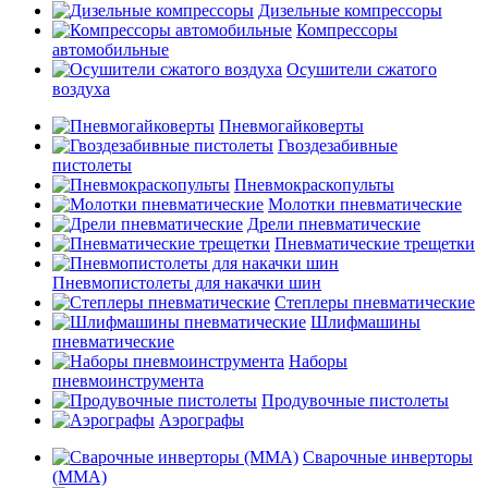
Дизельные компрессоры
Компрессоры
автомобильные
Осушители сжатого
воздуха
Пневмогайковерты
Гвоздезабивные
пистолеты
Пневмокраскопульты
Молотки пневматические
Дрели пневматические
Пневматические трещетки
Пневмопистолеты для накачки шин
Степлеры пневматические
Шлифмашины
пневматические
Наборы
пневмоинструмента
Продувочные пистолеты
Аэрографы
Сварочные инверторы
(MMA)