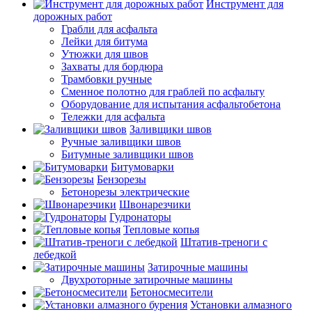
Инструмент для
дорожных работ
Грабли для асфальта
Лейки для битума
Утюжки для швов
Захваты для бордюра
Трамбовки ручные
Сменное полотно для граблей по асфальту
Оборудование для испытания асфальтобетона
Тележки для асфальта
Заливщики швов
Ручные заливщики швов
Битумные заливщики швов
Битумоварки
Бензорезы
Бетонорезы электрические
Швонарезчики
Гудронаторы
Тепловые копья
Штатив-треноги с
лебедкой
Затирочные машины
Двухроторные затирочные машины
Бетоносмесители
Установки алмазного