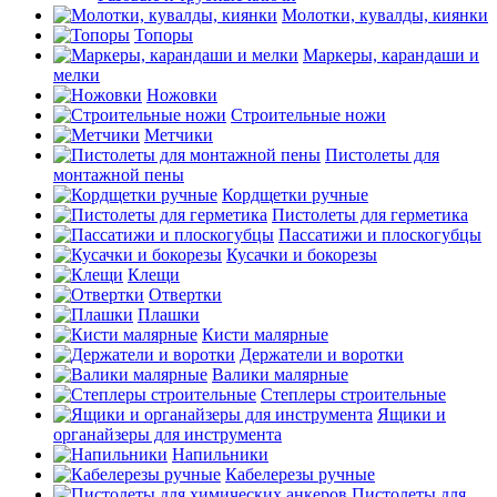
Молотки, кувалды, киянки
Топоры
Маркеры, карандаши и
мелки
Ножовки
Строительные ножи
Метчики
Пистолеты для
монтажной пены
Кордщетки ручные
Пистолеты для герметика
Пассатижи и плоскогубцы
Кусачки и бокорезы
Клещи
Отвертки
Плашки
Кисти малярные
Держатели и воротки
Валики малярные
Степлеры строительные
Ящики и
органайзеры для инструмента
Напильники
Кабелерезы ручные
Пистолеты для