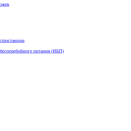
рожек
ктростанции
бесперебойного питания (ИБП)