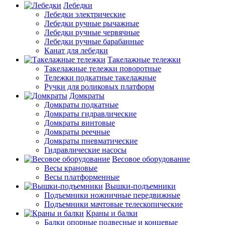
Лебедки
Лебедки электрические
Лебедки ручные рычажные
Лебедки ручные червячные
Лебедки ручные барабанные
Канат для лебедки
Такелажные тележки
Такелажные тележки поворотные
Тележки подкатные такелажные
Ручки для роликовых платформ
Домкраты
Домкраты подкатные
Домкраты гидравлические
Домкраты винтовые
Домкраты реечные
Домкраты пневматические
Гидравлические насосы
Весовое оборудование
Весы крановые
Весы платформенные
Вышки-подъемники
Подъемники ножничные передвижные
Подъемники мачтовые телескопические
Краны и балки
Балки опорные подвесные и концевые