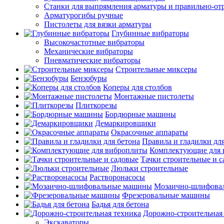
Станки для выпрямления арматуры и правильно-от
Арматурогибы ручные
Пистолеты для вязки арматуры
Глубинные вибраторы
Высокочастотные вибраторы
Механические вибраторы
Пневматические вибраторы
Строительные миксеры
Бензобуры
Коперы для столбов
Монтажные пистолеты
Плиткорезы
Бордюрные машины
Демаркировщики
Окрасочные аппараты
Правила и гладилки для
Комплектующие для 
Тачки строительные и 
Люльки строительные
Растворонасосы
Мозаично-шлифова
Фрезеровальные машины
Бадья для бетона
Дорожно-строительная
Экскаваторы