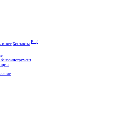
Ещё
- ответ
Контакты
ие
и бензоинструмент
анции
ование