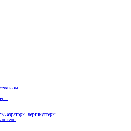
 секаторы
деры
ы, аэраторы, вертикуттеры
ылители