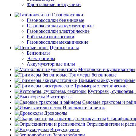
Фронтальные погрузчики
Газонокосилки
Газонокосилки бензиновые
Газонокосилки аккумуляторные
Газонокосилки электрические
Роботы-газонокосилки
Газонокосилки механические
Цепные пилы
Бензопилы
Электропилы
Аккумуляторные пилы
Мотоблоки и культиваторы
Триммеры бензиновые
Триммеры аккумуляторные
Триммеры электрические
Кусторезы, сучкорезы,
Высоторезы
Садовые тракторы и рай
Измельчители веток
Дровоколы
Скарификатор
Опрыскиватели и расп
Воздуходувки
Зернодробилки