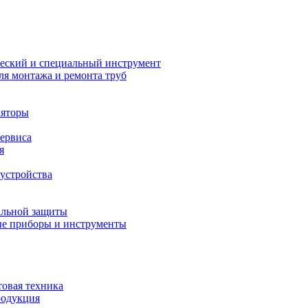
еский и специальный инструмент
ля монтажа и ремонта труб
ляторы
сервиса
я
устройства
альной защиты
е приборы и инструменты
товая техника
родукция