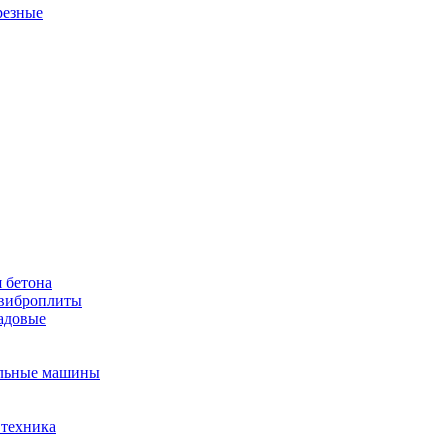
резные
 бетона
виброплиты
садовые
льные машины
 техника