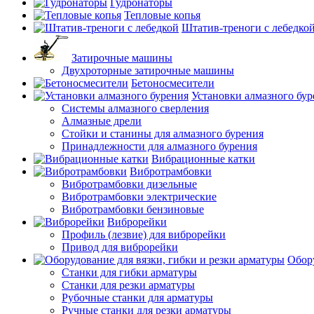
Гудронаторы
Тепловые копья
Штатив-треноги с лебедко
Затирочные машины
Двухроторные затирочные машины
Бетоносмесители
Установки алмазного бур
Системы алмазного сверления
Алмазные дрели
Стойки и станины для алмазного бурения
Принадлежности для алмазного бурения
Вибрационные катки
Вибротрамбовки
Вибротрамбовки дизельные
Вибротрамбовки электрические
Вибротрамбовки бензиновые
Виброрейки
Профиль (лезвие) для виброрейки
Привод для виброрейки
Обору
Станки для гибки арматуры
Станки для резки арматуры
Рубочные станки для арматуры
Ручные станки для резки арматуры