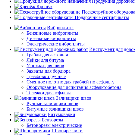
Продукция дорожног
Крепёж
Пескоструйное оборудов
Подарочные сертификаты
Виброплиты
Бензиновые виброплиты
Дизельные виброплиты
Электрические виброплиты
Инструмент для доро
Грабли для асфальта
Лейки для битума
Утюжки для швов
Захваты для бордюра
Трамбовки ручные
Сменное полотно для граблей по асфальту
Оборудование для испытания асфальтобетона
Тележки для асфальта
Заливщики швов
Ручные заливщики швов
Битумные заливщики швов
Битумоварки
Бензорезы
Бетонорезы электрические
Швонарезчики