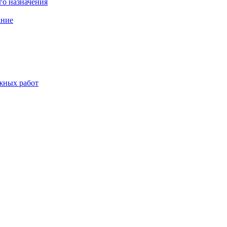
о назначения
ание
жных работ