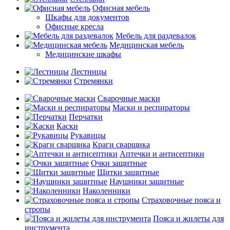
Офисная мебель
Шкафы для документов
Офисные кресла
Мебель для раздевалок
Медицинская мебель
Медицинские шкафы
Лестницы
Стремянки
Сварочные маски
Маски и респираторы
Перчатки
Каски
Рукавицы
Краги сварщика
Аптечки и антисептики
Очки защитные
Щитки защитные
Наушники защитные
Наколенники
Страховочные пояса и
стропы
Пояса и жилеты для
инструмента