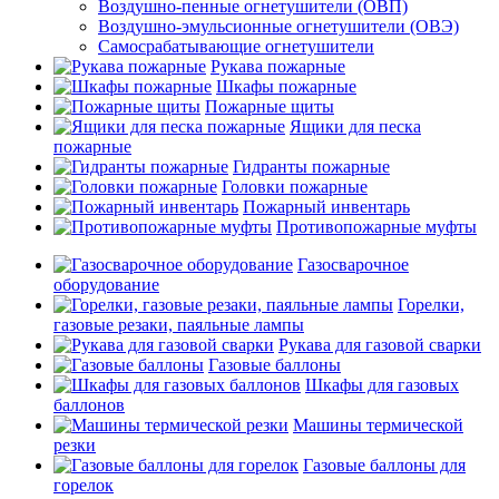
Воздушно-пенные огнетушители (ОВП)
Воздушно-эмульсионные огнетушители (ОВЭ)
Самосрабатывающие огнетушители
Рукава пожарные
Шкафы пожарные
Пожарные щиты
Ящики для песка
пожарные
Гидранты пожарные
Головки пожарные
Пожарный инвентарь
Противопожарные муфты
Газосварочное
оборудование
Горелки,
газовые резаки, паяльные лампы
Рукава для газовой сварки
Газовые баллоны
Шкафы для газовых
баллонов
Машины термической
резки
Газовые баллоны для
горелок