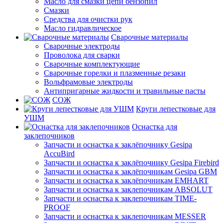
Масло для смазки цепи бензопил
Смазки
Средства для очистки рук
Масло гидравлическое
Сварочные материалы
Сварочные электроды
Проволока для сварки
Сварочные комплектующие
Сварочные горелки и плазменные резаки
Вольфрамовые электроды
Антипригарные жидкости и травильные пасты
СОЖ
Круги лепестковые для
УШМ
Оснастка для
заклепочников
Запчасти и оснастка к заклёпочнику Gesipa
AccuBird
Запчасти и оснастка к заклёпочнику Gesipa Firebird
Запчасти и оснастка к заклёпочникам Gesipa GBM
Запчасти и оснастка к заклёпочникам EMHART
Запчасти и оснастка к заклепочникам ABSOLUT
Запчасти и оснастка к заклепочникам TIME-
PROOF
Запчасти и оснастка к заклепочникам MESSER