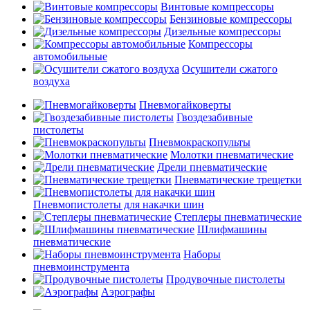
Винтовые компрессоры
Бензиновые компрессоры
Дизельные компрессоры
Компрессоры
автомобильные
Осушители сжатого
воздуха
Пневмогайковерты
Гвоздезабивные
пистолеты
Пневмокраскопульты
Молотки пневматические
Дрели пневматические
Пневматические трещетки
Пневмопистолеты для накачки шин
Степлеры пневматические
Шлифмашины
пневматические
Наборы
пневмоинструмента
Продувочные пистолеты
Аэрографы