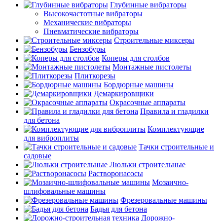
Глубинные вибраторы
Высокочастотные вибраторы
Механические вибраторы
Пневматические вибраторы
Строительные миксеры
Бензобуры
Коперы для столбов
Монтажные пистолеты
Плиткорезы
Бордюрные машины
Демаркировщики
Окрасочные аппараты
Правила и гладилки
для бетона
Комплектующие
для виброплиты
Тачки строительные и
садовые
Люльки строительные
Растворонасосы
Мозаично-
шлифовальные машины
Фрезеровальные машины
Бадья для бетона
Дорожно-