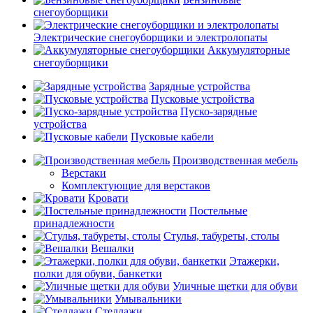
снегоуборщики
Электрические снегоуборщики и электролопаты
Аккумуляторные
снегоуборщики
Зарядные устройства
Пусковые устройства
Пуско-зарядные
устройства
Пусковые кабели
Производственная мебель
Верстаки
Комплектующие для верстаков
Кровати
Постельные
принадлежности
Стулья, табуреты, столы
Вешалки
Этажерки,
полки для обуви, банкетки
Уличные щетки для обуви
Умывальники
Стеллажи