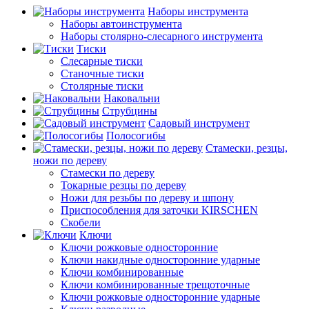
Наборы инструмента
Наборы автоинструмента
Наборы столярно-слесарного инструмента
Тиски
Слесарные тиски
Станочные тиски
Столярные тиски
Наковальни
Струбцины
Садовый инструмент
Полосогибы
Стамески, резцы,
ножи по дереву
Стамески по дереву
Токарные резцы по дереву
Ножи для резьбы по дереву и шпону
Приспособления для заточки KIRSCHEN
Скобели
Ключи
Ключи рожковые односторонние
Ключи накидные односторонние ударные
Ключи комбинированные
Ключи комбинированные трещоточные
Ключи рожковые односторонние ударные