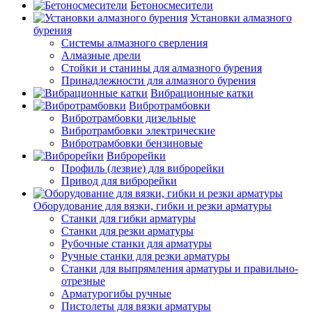
Бетоносмесители
Установки алмазного
бурения
Системы алмазного сверления
Алмазные дрели
Стойки и станины для алмазного бурения
Принадлежности для алмазного бурения
Вибрационные катки
Вибротрамбовки
Вибротрамбовки дизельные
Вибротрамбовки электрические
Вибротрамбовки бензиновые
Виброрейки
Профиль (лезвие) для виброрейки
Привод для виброрейки
Оборудование для вязки, гибки и резки арматуры
Станки для гибки арматуры
Станки для резки арматуры
Рубочные станки для арматуры
Ручные станки для резки арматуры
Станки для выпрямления арматуры и правильно-
отрезные
Арматурогибы ручные
Пистолеты для вязки арматуры