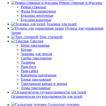
Ремни стяжные и буксиры
Ремни стяжные
Фалы буксировочные
Буксиры ленточные
Буксиры канатные
Тележки для талей
Пульты для управления
талью
Трос стальной
Такелаж
Цепи такелажные
Коуши
Зажимы для тросов
Скобы такелажные
Талрепы
Рым-болт
Рым-гайка
Карабины крепёжные
Блоки такелажные
Такелажные крюки и звенья
Ломы такелажные
Ограничители грузоподъемности для талей
Складские тележки