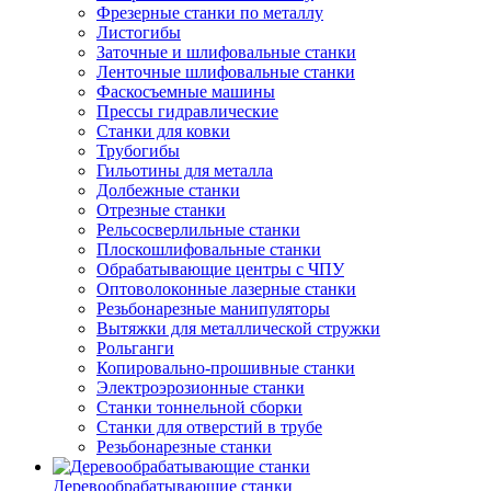
Фрезерные станки по металлу
Листогибы
Заточные и шлифовальные станки
Ленточные шлифовальные станки
Фаскосъемные машины
Прессы гидравлические
Станки для ковки
Трубогибы
Гильотины для металла
Долбежные станки
Отрезные станки
Рельсосверлильные станки
Плоскошлифовальные станки
Обрабатывающие центры с ЧПУ
Оптоволоконные лазерные станки
Резьбонарезные манипуляторы
Вытяжки для металлической стружки
Рольганги
Копировально-прошивные станки
Электроэрозионные станки
Станки тоннельной сборки
Станки для отверстий в трубе
Резьбонарезные станки
Деревообрабатывающие станки