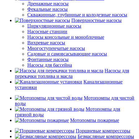
Дренажные насосы
Фекальные насосы
Скважинные, глубинные и колодезные насосы
Поверхностные насосы
Циркуляционные насосы
Насосные станции
Насосы консольные и моноблочные
Вихревые насосы
Многоступенчатые насосы
Садовые и самовсасывающие насосы
Фонтанные насосы
Насосы для бассейна
Насосы для
перекачки топлива и масла
Канализационные
установки
Мотопомпы для чистой
воды
Мотопомпы для
грязной воды
Мотопомпы пожарные
Поршневые компрессоры
Безмасляные компрессоры