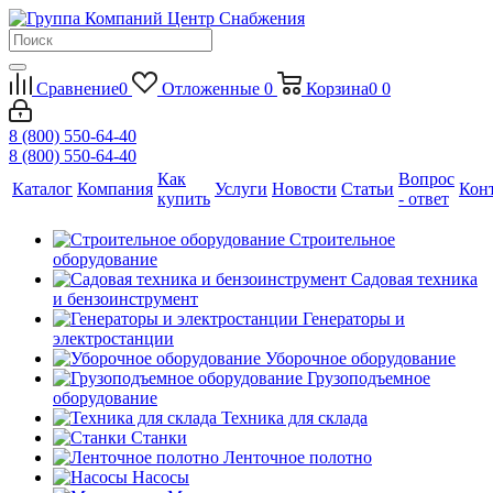
Сравнение
0
Отложенные
0
Корзина
0
0
8 (800) 550-64-40
8 (800) 550-64-40
Как
Вопрос
Каталог
Компания
Услуги
Новости
Статьи
Кон
купить
- ответ
Строительное
оборудование
Садовая техника
и бензоинструмент
Генераторы и
электростанции
Уборочное оборудование
Грузоподъемное
оборудование
Техника для склада
Станки
Ленточное полотно
Насосы