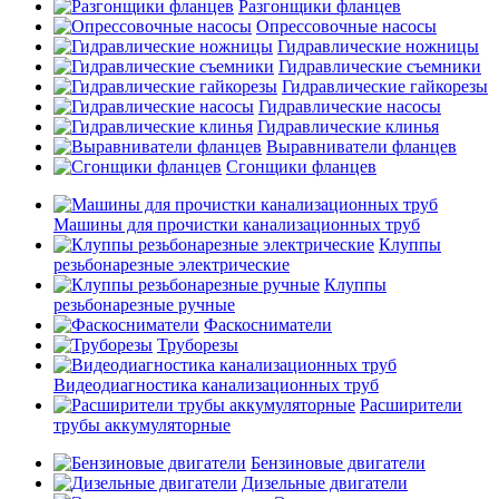
Разгонщики фланцев
Опрессовочные насосы
Гидравлические ножницы
Гидравлические съемники
Гидравлические гайкорезы
Гидравлические насосы
Гидравлические клинья
Выравниватели фланцев
Сгонщики фланцев
Машины для прочистки канализационных труб
Клуппы
резьбонарезные электрические
Клуппы
резьбонарезные ручные
Фаскосниматели
Труборезы
Видеодиагностика канализационных труб
Расширители
трубы аккумуляторные
Бензиновые двигатели
Дизельные двигатели