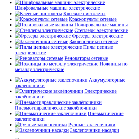
Шлифовальные машины электрические
Клеевые пистолеты
Краскопульты сетевые
Полировальные машины
Степлеры электрические
Фрезеры электрические
Заклепочники сетевые
Пилы цепные
электрические
Реноваторы сетевые
Ножницы по
металлу электрические
Аккумуляторные
заклепочники
Электрические
заклёпочники
Пневмогидравлические заклёпочники
Пневматические
заклепочники
Ручные заклепочники
Заклепочники-насадки