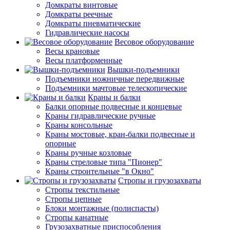
Домкраты винтовые
Домкраты реечные
Домкраты пневматические
Гидравлические насосы
Весовое оборудование
Весы крановые
Весы платформенные
Вышки-подъемники
Подъемники ножничные передвижные
Подъемники мачтовые телескопические
Краны и балки
Балки опорные подвесные и концевые
Краны гидравлические ручные
Краны консольные
Краны мостовые, кран-балки подвесные и
опорные
Краны ручные козловые
Краны стреловые типа "Пионер"
Краны строительные "в Окно"
Стропы и грузозахваты
Стропы текстильные
Стропы цепные
Блоки монтажные (полиспасты)
Стропы канатные
Грузозахватные приспособления