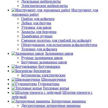
Дизельные виброплиты
Электрические виброплиты
Инструмент для
дорожных работ
Грабли для асфальта
Лейки для битума
Утюжки для швов
Захваты для бордюра
Трамбовки ручные
Сменное полотно для граблей по асфальту
Оборудование для испытания асфальтобетона
Тележки для асфальта
Заливщики швов
Ручные заливщики швов
Битумные заливщики швов
Битумоварки
Бензорезы
Бетонорезы электрические
Швонарезчики
Гудронаторы
Тепловые копья
Штатив-треноги с
лебедкой
Затирочные машины
Двухроторные затирочные машины