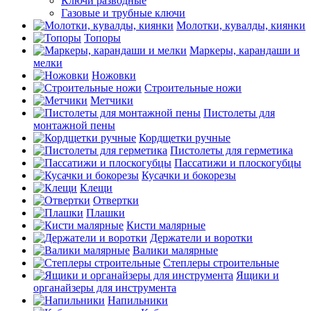
Ключи разводные
Газовые и трубные ключи
Молотки, кувалды, киянки
Топоры
Маркеры, карандаши и
мелки
Ножовки
Строительные ножи
Метчики
Пистолеты для
монтажной пены
Кордщетки ручные
Пистолеты для герметика
Пассатижи и плоскогубцы
Кусачки и бокорезы
Клещи
Отвертки
Плашки
Кисти малярные
Держатели и воротки
Валики малярные
Степлеры строительные
Ящики и
органайзеры для инструмента
Напильники