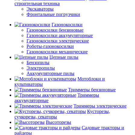
строительная техника
Экскаваторы
Фронтальные погрузчики
Газонокосилки
Газонокосилки бензиновые
Газонокосилки аккумуляторные
Газонокосилки электрические
Роботы-газонокосилки
Газонокосилки механические
Цепные пилы
Бензопилы
Электропилы
Аккумуляторные пилы
Мотоблоки и
культиваторы
Триммеры бензиновые
Триммеры
аккумуляторные
Триммеры электрические
Кусторезы,
сучкорезы, секаторы
Высоторезы
Садовые тракторы и
райдеры