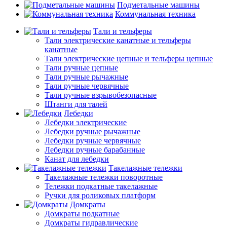
Подметальные машины
Коммунальная техника
Тали и тельферы
Тали электрические канатные и тельферы
канатные
Тали электрические цепные и тельферы цепные
Тали ручные цепные
Тали ручные рычажные
Тали ручные червячные
Тали ручные взрывобезопасные
Штанги для талей
Лебедки
Лебедки электрические
Лебедки ручные рычажные
Лебедки ручные червячные
Лебедки ручные барабанные
Канат для лебедки
Такелажные тележки
Такелажные тележки поворотные
Тележки подкатные такелажные
Ручки для роликовых платформ
Домкраты
Домкраты подкатные
Домкраты гидравлические