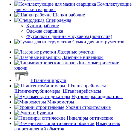
Комплектующие
для маски сварщика
Шапки рабочие
Спецодежда
Куртки рабочие
Одежда сварщика
Футболки с длинным рукавом (лонгслив)
Сумки для инструментов
Лазерные рулетки
Лазерные нивелиры
Динамометрические
ключи
Штангенциркули
Штангенглубиномеры, Штангенрейсмасы
Нутромеры, индикаторы
Микрометры
Уровни строительные
Рулетки
Нивелиры оптические
Измеритель
сопротивлений обмоток