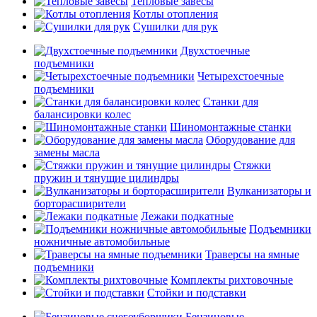
Тепловые завесы
Котлы отопления
Сушилки для рук
Двухстоечные
подъемники
Четырехстоечные
подъемники
Станки для
балансировки колес
Шиномонтажные станки
Оборудование для
замены масла
Стяжки
пружин и тянущие цилиндры
Вулканизаторы и
борторасширители
Лежаки подкатные
Подъемники
ножничные автомобильные
Траверсы на ямные
подъемники
Комплекты рихтовочные
Стойки и подставки
Бензиновые