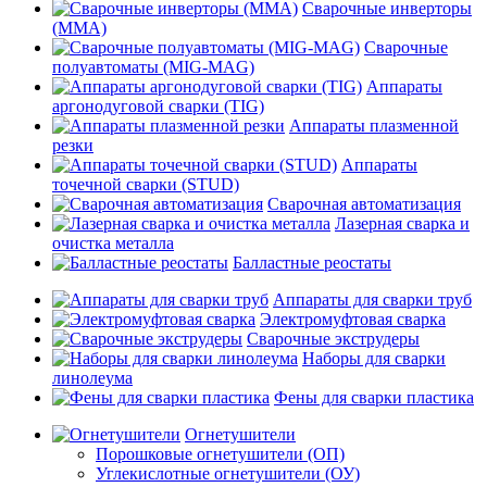
Сварочные инверторы
(MMA)
Сварочные
полуавтоматы (MIG-MAG)
Аппараты
аргонодуговой сварки (TIG)
Аппараты плазменной
резки
Аппараты
точечной сварки (STUD)
Сварочная автоматизация
Лазерная сварка и
очистка металла
Балластные реостаты
Аппараты для сварки труб
Электромуфтовая сварка
Сварочные экструдеры
Наборы для сварки
линолеума
Фены для сварки пластика
Огнетушители
Порошковые огнетушители (ОП)
Углекислотные огнетушители (ОУ)