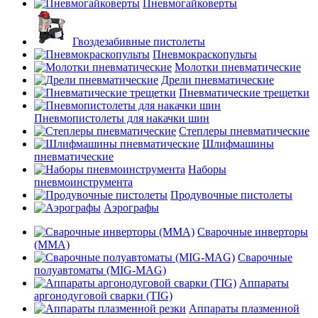
Пневмогайковерты
Гвоздезабивные пистолеты
Пневмокраскопульты
Молотки пневматические
Дрели пневматические
Пневматические трещетки
Пневмопистолеты для накачки шин
Степлеры пневматические
Шлифмашины
пневматические
Наборы
пневмоинструмента
Продувочные пистолеты
Аэрографы
Сварочные инверторы
(MMA)
Сварочные
полуавтоматы (MIG-MAG)
Аппараты
аргонодуговой сварки (TIG)
Аппараты плазменной