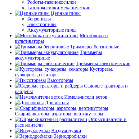
Роботы-газонокосилки
Газонокосилки механические
Цепные пилы
Бензопилы
Электропилы
Аккумуляторные пилы
Мотоблоки и
культиваторы
Триммеры бензиновые
Триммеры
аккумуляторные
Триммеры электрические
Кусторезы,
сучкорезы, секаторы
Высоторезы
Садовые тракторы и
райдеры
Измельчители веток
Дровоколы
Скарификаторы, аэраторы, вертикуттеры
Опрыскиватели и
распылители
Воздуходувки
Зернодробилки