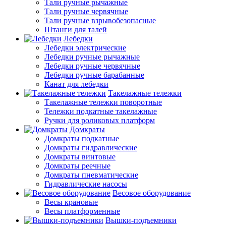
Тали ручные рычажные
Тали ручные червячные
Тали ручные взрывобезопасные
Штанги для талей
Лебедки
Лебедки электрические
Лебедки ручные рычажные
Лебедки ручные червячные
Лебедки ручные барабанные
Канат для лебедки
Такелажные тележки
Такелажные тележки поворотные
Тележки подкатные такелажные
Ручки для роликовых платформ
Домкраты
Домкраты подкатные
Домкраты гидравлические
Домкраты винтовые
Домкраты реечные
Домкраты пневматические
Гидравлические насосы
Весовое оборудование
Весы крановые
Весы платформенные
Вышки-подъемники