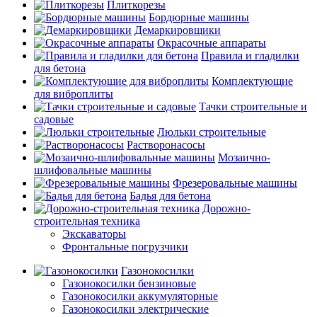
Плиткорезы
Бордюрные машины
Демаркировщики
Окрасочные аппараты
Правила и гладилки
для бетона
Комплектующие
для виброплиты
Тачки строительные и
садовые
Люльки строительные
Растворонасосы
Мозаично-
шлифовальные машины
Фрезеровальные машины
Бадья для бетона
Дорожно-
строительная техника
Экскаваторы
Фронтальные погрузчики
Газонокосилки
Газонокосилки бензиновые
Газонокосилки аккумуляторные
Газонокосилки электрические