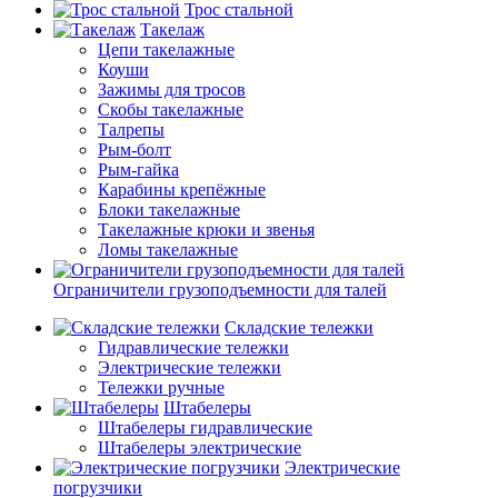
Трос стальной
Такелаж
Цепи такелажные
Коуши
Зажимы для тросов
Скобы такелажные
Талрепы
Рым-болт
Рым-гайка
Карабины крепёжные
Блоки такелажные
Такелажные крюки и звенья
Ломы такелажные
Ограничители грузоподъемности для талей
Складские тележки
Гидравлические тележки
Электрические тележки
Тележки ручные
Штабелеры
Штабелеры гидравлические
Штабелеры электрические
Электрические
погрузчики