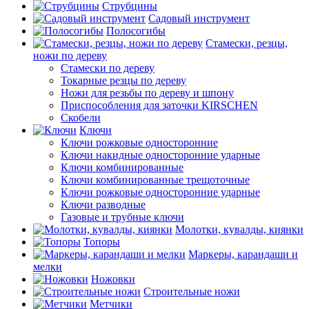
Струбцины
Садовый инструмент
Полосогибы
Стамески, резцы,
ножи по дереву
Стамески по дереву
Токарные резцы по дереву
Ножи для резьбы по дереву и шпону
Приспособления для заточки KIRSCHEN
Скобели
Ключи
Ключи рожковые односторонние
Ключи накидные односторонние ударные
Ключи комбинированные
Ключи комбинированные трещоточные
Ключи рожковые односторонние ударные
Ключи разводные
Газовые и трубные ключи
Молотки, кувалды, киянки
Топоры
Маркеры, карандаши и
мелки
Ножовки
Строительные ножи
Метчики