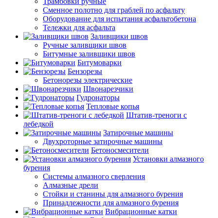
Трамбовки ручные
Сменное полотно для граблей по асфальту
Оборудование для испытания асфальтобетона
Тележки для асфальта
Заливщики швов
Ручные заливщики швов
Битумные заливщики швов
Битумоварки
Бензорезы
Бетонорезы электрические
Швонарезчики
Гудронаторы
Тепловые копья
Штатив-треноги с
лебедкой
Затирочные машины
Двухроторные затирочные машины
Бетоносмесители
Установки алмазного
бурения
Системы алмазного сверления
Алмазные дрели
Стойки и станины для алмазного бурения
Принадлежности для алмазного бурения
Вибрационные катки