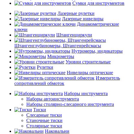
Сумки для инструментов
Лазерные рулетки
Лазерные нивелиры
Динамометрические
ключи
Штангенциркули
Штангенглубиномеры, Штангенрейсмасы
Нутромеры, индикаторы
Микрометры
Уровни строительные
Рулетки
Нивелиры оптические
Измеритель
сопротивлений обмоток
Наборы инструмента
Наборы автоинструмента
Наборы столярно-слесарного инструмента
Тиски
Слесарные тиски
Станочные тиски
Столярные тиски
Наковальни