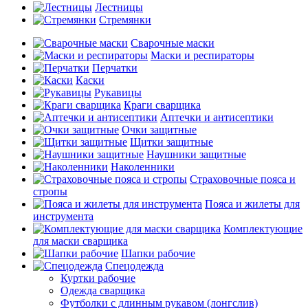
Лестницы
Стремянки
Сварочные маски
Маски и респираторы
Перчатки
Каски
Рукавицы
Краги сварщика
Аптечки и антисептики
Очки защитные
Щитки защитные
Наушники защитные
Наколенники
Страховочные пояса и
стропы
Пояса и жилеты для
инструмента
Комплектующие
для маски сварщика
Шапки рабочие
Спецодежда
Куртки рабочие
Одежда сварщика
Футболки с длинным рукавом (лонгслив)