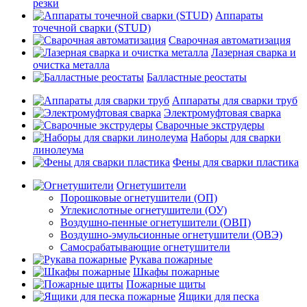
резки
Аппараты
точечной сварки (STUD)
Сварочная автоматизация
Лазерная сварка и
очистка металла
Балластные реостаты
Аппараты для сварки труб
Электромуфтовая сварка
Сварочные экструдеры
Наборы для сварки
линолеума
Фены для сварки пластика
Огнетушители
Порошковые огнетушители (ОП)
Углекислотные огнетушители (ОУ)
Воздушно-пенные огнетушители (ОВП)
Воздушно-эмульсионные огнетушители (ОВЭ)
Самосрабатывающие огнетушители
Рукава пожарные
Шкафы пожарные
Пожарные щиты
Ящики для песка