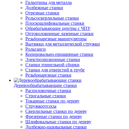
Гильотины для металла
Долбежные станки
Отрезные станки
Рельсосверлильные станки
Плоскошлифовальные станки
Обрабатывающие центры с ЧПУ
Оптоволоконные лазерные станки
Резьбонарезные манипуляторы
Вытяжки для металлической стружки
Рольганги
Копировально-прошивные станки
Электроэрозионные станки
Станки тоннельной сборки
Станки для отверстий в трубе
Резьбонарезные станки
Деревообрабатывающие станки
Распиловочные станки
Строгальные станки
Токарные станки по дереву
Стружкоотсосы
Сверлильные станки по дереву
Фрезерные станки по дереву
Шлифовальные станки по дереву
Долбежно-пазовальные станки