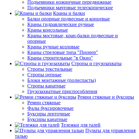
Подъемники ножничные передвижные
Подъемники мачтовые телескопические
Краны и балки
Балки опорные подвесные и концевые
Краны гидравлические ручные
Краны консольные
Краны мостовые, кран-балки подвесные и
опорные
Краны ручные козловые
Краны стреловые типа "Пионер"
Краны строительные "в Окно"
Стропы и грузозахваты
Стропы текстильные
Стропы цепные
Блоки монтажные (полиспасты)
Стропы канатные
Грузозахватные приспособления
Ремни стяжные и буксиры
Ремни стяжные
Фалы буксировочные
Буксиры ленточные
Буксиры канатные
Тележки для талей
Пульты для управления
талью